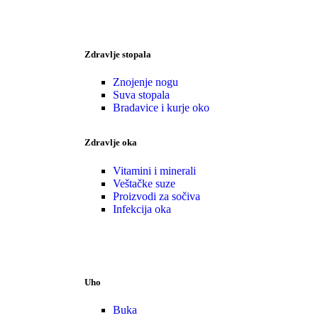
Zdravlje stopala
Znojenje nogu
Suva stopala
Bradavice i kurje oko
Zdravlje oka
Vitamini i minerali
Veštačke suze
Proizvodi za sočiva
Infekcija oka
Uho
Buka