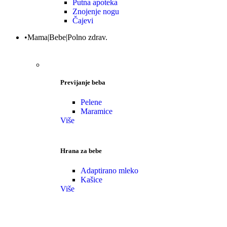
Putna apoteka
Znojenje nogu
Čajevi
•Mama|Bebe|Polno zdrav.
Previjanje beba
Pelene
Maramice
Više
Hrana za bebe
Adaptirano mleko
Kašice
Više