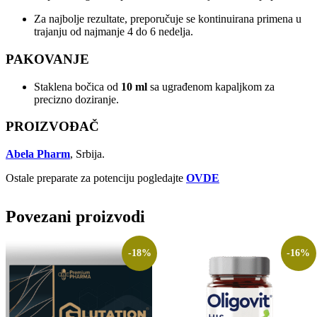
Za najbolje rezultate, preporučuje se kontinuirana primena u
trajanju od najmanje 4 do 6 nedelja.
PAKOVANJE
Staklena bočica od
10 ml
sa ugrađenom kapaljkom za
precizno doziranje.
PROIZVOĐAČ
Abela Pharm
, Srbija.
Ostale preparate za potenciju pogledajte
OVDE
Povezani proizvodi
-18%
-16%