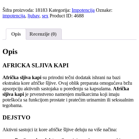
Šifra proizvoda:
18183
Kategorija:
Impotencija
Oznake:
impotencija
,
ljubav
,
sex
Product ID:
4688
Opis
Recenzije (0)
Opis
AFRICKA SLJIVA KAPI
Afrička sljiva kapi
su prirodni tečni dodatak ishrani na bazi
ekstrakta kore afričke šljive. Ovaj oblik preparata omogućava bržu
apsorpciju aktivnih sastojaka u poređenju sa kapsulama.
Afrička
sljiva kapi
je prvenstveno namenjen muškarcima koji imaju
poteškoća sa funkcijom prostate i pratećim urinarnim ili seksualnim
tegobama.
DEJSTVO
Aktivni sastojci iz kore afričke šljive deluju na više načina: