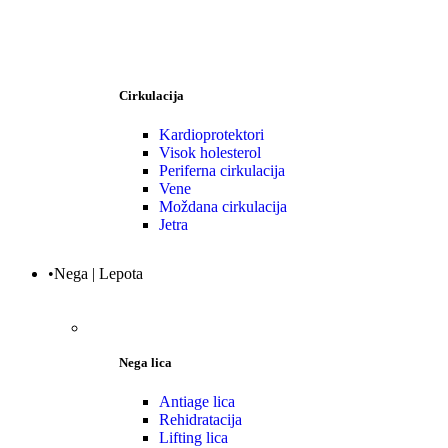
Cirkulacija
Kardioprotektori
Visok holesterol
Periferna cirkulacija
Vene
Moždana cirkulacija
Jetra
•Nega | Lepota
Nega lica
Antiage lica
Rehidratacija
Lifting lica