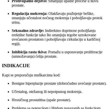
Protivupalno dejstvo:
Smanjuju upalne procese u tkivu
prostate.
Regulacija mokrenja:
Olakšavaju pražnjenje bešike,
smanjuju učestalost noćnog mokrenja i poboljšavaju protok
urina.
Seksualno zdravlje:
Indirektno doprinose poboljšanju
erektilne funkcije tako što smanjuju tegobe uzrokovane
uvećanom prostatom i poboljšavaju cirkulaciju u karličnoj
regiji.
Inhibicija rasta tkiva:
Pomažu u usporavanju proliferacije
(umnožavanja) ćelija prostate.
INDIKACIJE
Kapi se preporučuju muškarcima kod:
Benigne hiperplazije prostate (dobroćudno uvećanje prostate).
Učestalog, otežanog ili nepotpunog mokrenja.
Hroničnog prostatitisa (upale prostate).
Problema sa potencijom i libidom povezanih sa funkcijom