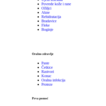
Povrede kože i rane
Ožiljci
Akne
Rehidratacija
Bradavice
Fleke
Boginje
Oralno zdravlje
Paste
Četkice
Rastvori
Konac
Oralna infekcija
Proteze
Prva pomoć