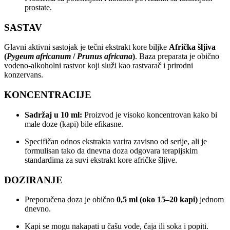
prostate.
SASTAV
Glavni aktivni sastojak je tečni ekstrakt kore biljke
Afrička šljiva
(
Pygeum africanum
/
Prunus africana
)
. Baza preparata je obično
vodeno-alkoholni rastvor koji služi kao rastvarač i prirodni
konzervans.
KONCENTRACIJE
Sadržaj u 10 ml:
Proizvod je visoko koncentrovan kako bi
male doze (kapi) bile efikasne.
Specifičan odnos ekstrakta varira zavisno od serije, ali je
formulisan tako da dnevna doza odgovara terapijskim
standardima za suvi ekstrakt kore afričke šljive.
DOZIRANJE
Preporučena doza je obično
0,5 ml (oko 15–20 kapi)
jednom
dnevno.
Kapi se mogu nakapati u čašu vode, čaja ili soka i popiti.