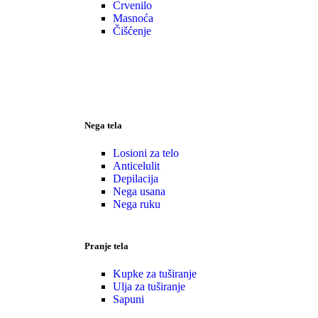
Crvenilo
Masnoća
Čišćenje
Nega tela
Losioni za telo
Anticelulit
Depilacija
Nega usana
Nega ruku
Pranje tela
Kupke za tuširanje
Ulja za tuširanje
Sapuni