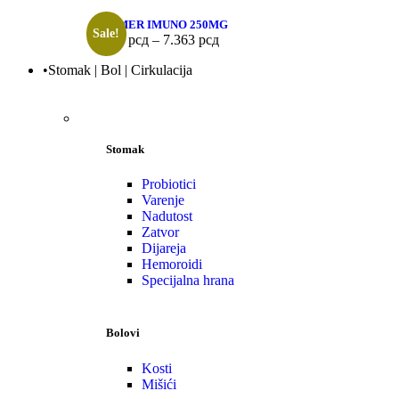
ECOMER IMUNO 250MG
Sale!
2.059
рсд
–
7.363
рсд
•Stomak | Bol | Cirkulacija
Stomak
Probiotici
Varenje
Nadutost
Zatvor
Dijareja
Hemoroidi
Specijalna hrana
Bolovi
Kosti
Mišići