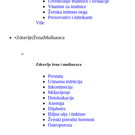
Utvrđivanje trudnoće i ovulacije
Vitamini za trudnice
Ženska intimna nega
Prezervativi i lubrikanti
Više
•Zdravlje|Žena|Muškaraca
Zdravlje žena i muškaraca
Prostata
Urinarna infekcija
Inkontinecija
Mršavljenje
Detoksikacija
Anemija
Dijabetes
Biljna ulja i tinkture
Ženski prirodni hormoni
Osteoporoza