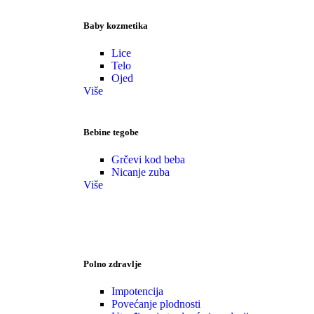
Baby kozmetika
Lice
Telo
Ojed
Više
Bebine tegobe
Grčevi kod beba
Nicanje zuba
Više
Polno zdravlje
Impotencija
Povećanje plodnosti