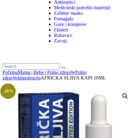
Antiseptici
Medicinski potrošni materijal
Zaštitne maske
Pomagala
Gaze i komprese
Flasteri
Rukavice
Zavoji
Početna
Mama | Bebe | Polno zdravlje
Polno
zdravlje
Impotencija
AFRICKA SLJIVA KAPI 10ML
-16%