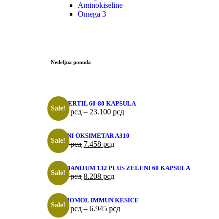
Aminokiseline
Omega 3
Nedeljna ponuda
PROFERTIL 60-80 KAPSULA
Sale!
9.432
рсд
–
23.100
рсд
PULSNI OKSIMETAR A310
Sale!
8.978
рсд
7.458
рсд
GERMANIJUM 132 PLUS ZELENI 60 KAPSULA
Sale!
9.423
рсд
8.208
рсд
ORTHOMOL IMMUN KESICE
Sale!
3.565
рсд
–
6.945
рсд