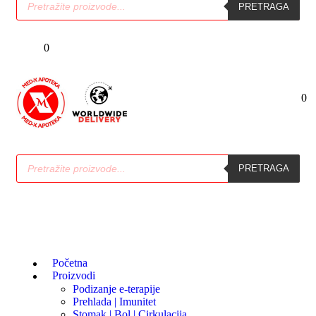
PRETRAGA
0
0
PRETRAGA
Početna
Proizvodi
Podizanje e-terapije
Prehlada | Imunitet
Stomak | Bol | Cirkulacija