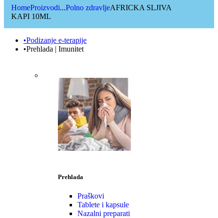
Home
Proizvodi
...
Polno zdravlje
AFRICKA SLJIVA
KAPI 10ML
•Podizanje e-terapije
•Prehlada | Imunitet
Prehlada
Praškovi
Tablete i kapsule
Nazalni preparati