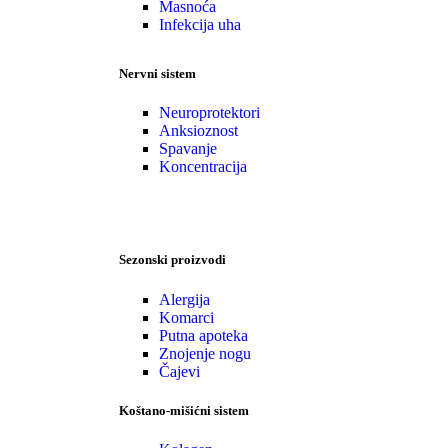
Masnoća
Infekcija uha
Nervni sistem
Neuroprotektori
Anksioznost
Spavanje
Koncentracija
Sezonski proizvodi
Alergija
Komarci
Putna apoteka
Znojenje nogu
Čajevi
Koštano-mišićni sistem