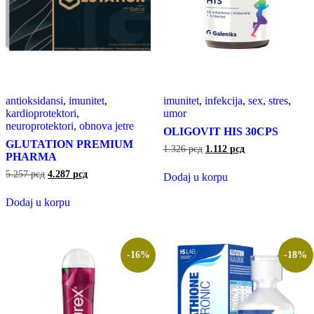
antioksidansi
,
imunitet
,
imunitet
,
infekcija
,
sex
,
stres
,
kardioprotektori
,
umor
neuroprotektori
,
obnova jetre
OLIGOVIT HIS 30CPS
GLUTATION PREMIUM
1.326
рсд
1.112
рсд
PHARMA
5.257
рсд
4.287
рсд
Dodaj u korpu
Dodaj u korpu
-16%
-18%