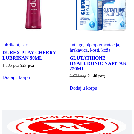
lubrikant
,
sex
antiage
,
hiperpigmentacija
,
hrskavica
,
kosti
,
koža
DUREX PLAY CHERRY
LUBRIKAN 50ML
GLUTATHIONE
HYALURONIC NAPITAK
1.105
рсд
927
рсд
250ML
2.624
рсд
2.140
рсд
Dodaj u korpu
Dodaj u korpu