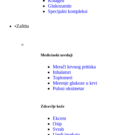
Kolagen
Glukozamin
Specijalni kompleksi
•Zaštita
Medicinski uređaji
Merači krvnog pritiska
Inhalatori
Toplomeri
Merenje glukoze u krvi
Pulsni oksimetar
Zdravlje kože
Ekcem
Osip
Svrab
Ujedi insekata