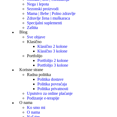
Nega i lepota
Sezonski proizvodi
Mama | Bebe | Polno zdravlje
Zdravlje žena i muškaraca
Specijalni suplementi
Zaštita
Blog
Sve objave
Klasično
Klasično 2 kolone
Klasično 3 kolone
Portfolijo
Portfolijo 2 kolone
Portfolijo 3 kolone
Korisne strane
Radna politika
Politika dostave
Politika povraćaja
Politika privatnosti
Uputstvo za online plaćanje
Podizanje e-terapije
O nama
Ko smo mi
O nama
Naš tim