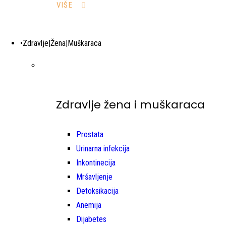
VIŠE
•Zdravlje|Žena|Muškaraca
Zdravlje žena i muškaraca
Prostata
Urinarna infekcija
Inkontinecija
Mršavljenje
Detoksikacija
Anemija
Dijabetes