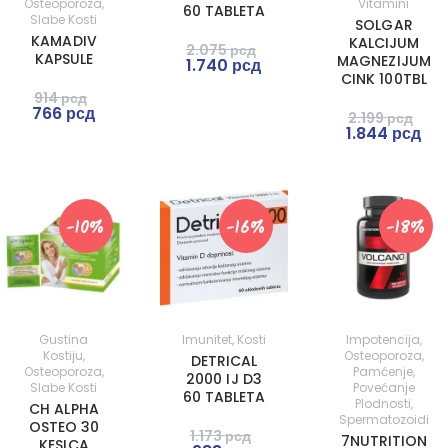
Osteoporoza
,
Vitamini
60 TABLETA
Slabe Kosti
SOLGAR
KAMADIV
KALCIJUM
2.075
рсд
KAPSULE
MAGNEZIJUM
1.740
рсд
CINK 100TBL
914
рсд
766
рсд
2.199
рсд
1.844
рсд
-10%
-16%
-18%
Gustina
Imunitet
,
Kosti
Impotencija
,
Kostiju
,
Osteoporoza
,
DETRICAL
Osteoporoza
,
Pamćenje
,
2000 IJ D3
Slabe Kosti
Povećanje
60 TABLETA
Plodnosti
,
CH ALPHA
Spermatozoidi
OSTEO 30
1.173
рсд
7NUTRITION
KESICA