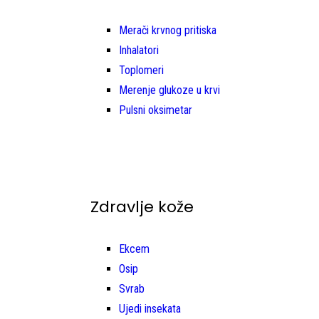
Merači krvnog pritiska
Inhalatori
Toplomeri
Merenje glukoze u krvi
Pulsni oksimetar
Zdravlje kože
Ekcem
Osip
Svrab
Ujedi insekata