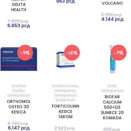
983
рсд
VOLCANO
GELITA
HEALTH
5.082
рсд
4.144
рсд
7.400
рсд
6.653
рсд
-9%
-16%
-7%
Gustina
Gustina Kostiju
,
Kosti
,
Kostiju
,
Osteopenija
,
Osteoporoza
Osteoporoza
Osteoporoza
,
BIOFAR
Slabe Kosti
ORTHOMOL
CALCIUM
FORTICOLINN
OSTEO 30
500+D3
KESICE
KESICA
SUMECE 20
14KOM
KOMADA
6.743
рсд
6.147
рсд
2.623
рсд
409
рсд