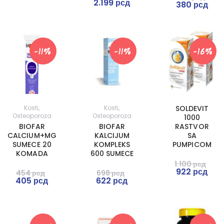
2.199
рсд
380
рсд
-11%
-11%
-16%
Kosti
,
Kosti
,
SOLDEVIT
Osteoporoza
Osteoporoza
1000
BIOFAR
BIOFAR
RASTVOR
CALCIUM+MG
KALCIJUM
SA
SUMECE 20
KOMPLEKS
PUMPICOM
KOMADA
600 SUMECE
1.100
рсд
922
рсд
454
рсд
698
рсд
405
рсд
622
рсд