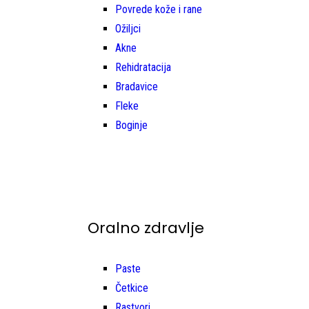
Povrede kože i rane
Ožiljci
Akne
Rehidratacija
Bradavice
Fleke
Boginje
Oralno zdravlje
Paste
Četkice
Rastvori