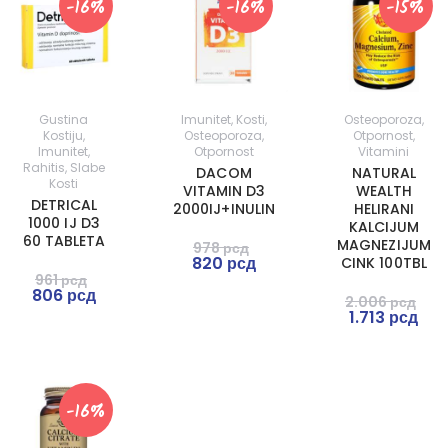
-16%
-16%
-15%
Gustina
Imunitet
,
Kosti
,
Osteoporoza
,
Kostiju
,
Osteoporoza
,
Otpornost
,
Imunitet
,
Otpornost
Vitamini
Rahitis
,
Slabe
DACOM
NATURAL
Kosti
VITAMIN D3
WEALTH
DETRICAL
2000IJ+INULIN
HELIRANI
1000 IJ D3
KALCIJUM
60 TABLETA
MAGNEZIJUM
978
рсд
820
рсд
CINK 100TBL
961
рсд
806
рсд
2.006
рсд
1.713
рсд
-16%