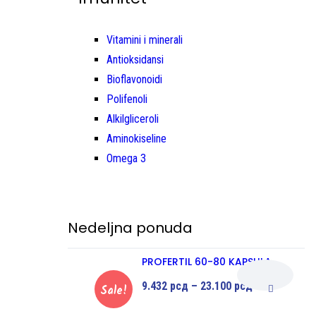
Vitamini i minerali
Antioksidansi
Bioflavonoidi
Polifenoli
Alkilgliceroli
Aminokiseline
Omega 3
Nedeljna ponuda
PROFERTIL 60-80 KAPSULA
9.432
рсд
–
23.100
рсд
Sale!