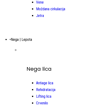
Vene
Moždana cirkulacija
Jetra
•Nega | Lepota
Nega lica
Antiage lica
Rehidratacija
Lifting lica
Crvenilo