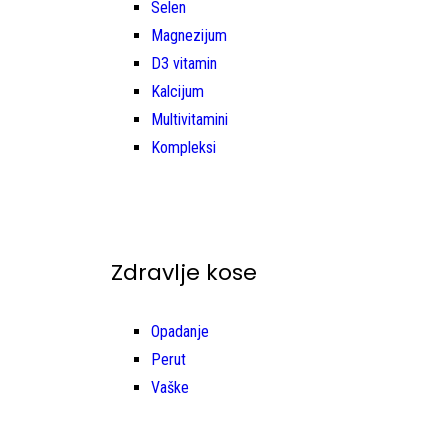
Selen
Magnezijum
D3 vitamin
Kalcijum
Multivitamini
Kompleksi
Zdravlje kose
Opadanje
Perut
Vaške