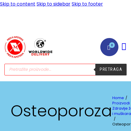
Skip to content
Skip to sidebar
Skip to footer
0
PRETRAGA
Home
Osteoporoza
Proizvodi
Zdravlje 
i muškar
Osteopor