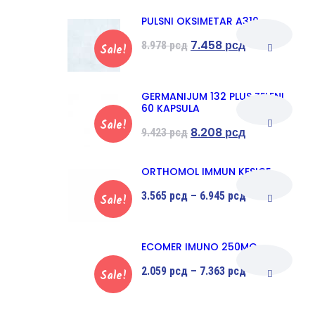
PULSNI OKSIMETAR A310
7.458
рсд
8.978
рсд
Sale!
GERMANIJUM 132 PLUS ZELENI
60 KAPSULA
Sale!
8.208
рсд
9.423
рсд
ORTHOMOL IMMUN KESICE
3.565
рсд
–
6.945
рсд
Sale!
ECOMER IMUNO 250MG
2.059
рсд
–
7.363
рсд
Sale!