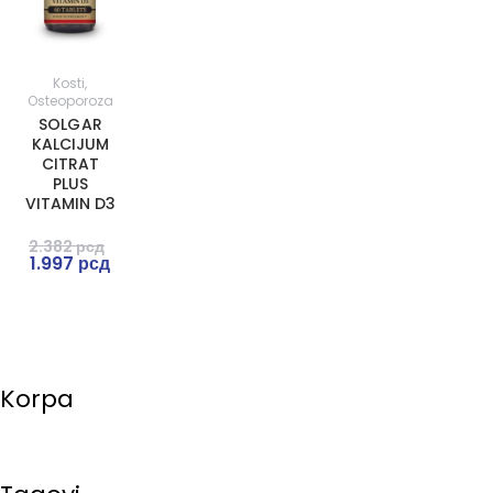
Kosti
,
Osteoporoza
SOLGAR
KALCIJUM
CITRAT
PLUS
VITAMIN D3
2.382
рсд
1.997
рсд
Korpa