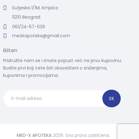
Sutjeska 1/1M, Krnjača
11210 Beograd
061/24-57-039
medxapoteka@gmail.com
Bilten
Pridružite nam se i imate popust već na prvu kupovinu.
Budite prvi koji ćete biti obavešteni o sniženjima,
kuponima i promocijama.
MED-X APOTEKA
2026. Sva prava zaštićena.