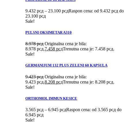
9.432
рсд
–
23.100
рсд
Raspon cena: od 9.432 рсд do
23.100 рсд
Sale!
PULSNI OKSIMETAR A310
8.978
рсд
Originalna cena je bila:
8.978 рсд.
7.458
рсд
Trenutna cena je: 7.458 рсд.
Sale!
GERMANIJUM 132 PLUS ZELENI 60 KAPSULA
9.423
рсд
Originalna cena je bila:
9.423 рсд.
8.208
рсд
Trenutna cena je: 8.208 рсд.
Sale!
ORTHOMOL IMMUN KESICE
3.565
рсд
–
6.945
рсд
Raspon cena: od 3.565 рсд do
6.945 рсд
Sale!