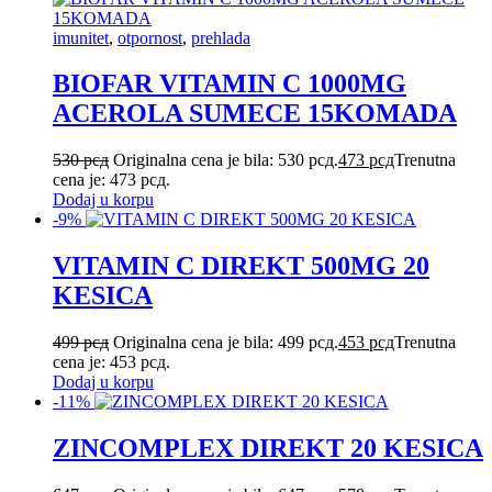
imunitet
,
otpornost
,
prehlada
BIOFAR VITAMIN C 1000MG
ACEROLA SUMECE 15KOMADA
530
рсд
Originalna cena je bila: 530 рсд.
473
рсд
Trenutna
cena je: 473 рсд.
Dodaj u korpu
-9%
VITAMIN C DIREKT 500MG 20
KESICA
499
рсд
Originalna cena je bila: 499 рсд.
453
рсд
Trenutna
cena je: 453 рсд.
Dodaj u korpu
-11%
ZINCOMPLEX DIREKT 20 KESICA