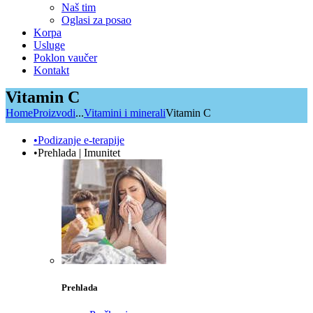
Naš tim
Oglasi za posao
Korpa
Usluge
Poklon vaučer
Kontakt
Vitamin C
Home
Proizvodi
...
Vitamini i minerali
Vitamin C
•Podizanje e-terapije
•Prehlada | Imunitet
Prehlada