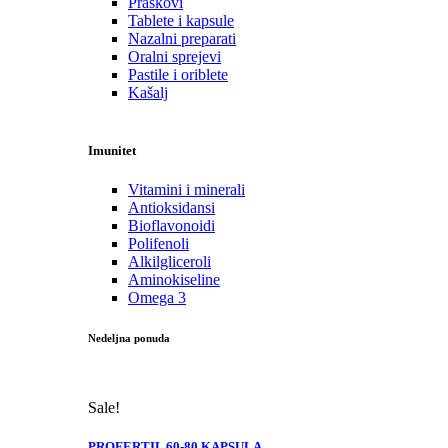
Praškovi
Tablete i kapsule
Nazalni preparati
Oralni sprejevi
Pastile i oriblete
Kašalj
Imunitet
Vitamini i minerali
Antioksidansi
Bioflavonoidi
Polifenoli
Alkilgliceroli
Aminokiseline
Omega 3
Nedeljna ponuda
Sale!
PROFERTIL 60-80 KAPSULA