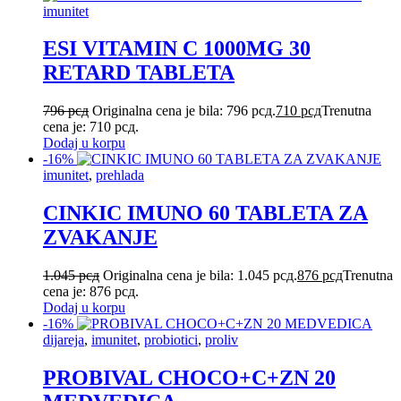
imunitet
ESI VITAMIN C 1000MG 30
RETARD TABLETA
796
рсд
Originalna cena je bila: 796 рсд.
710
рсд
Trenutna
cena je: 710 рсд.
Dodaj u korpu
-16%
imunitet
,
prehlada
CINKIC IMUNO 60 TABLETA ZA
ZVAKANJE
1.045
рсд
Originalna cena je bila: 1.045 рсд.
876
рсд
Trenutna
cena je: 876 рсд.
Dodaj u korpu
-16%
dijareja
,
imunitet
,
probiotici
,
proliv
PROBIVAL CHOCO+C+ZN 20