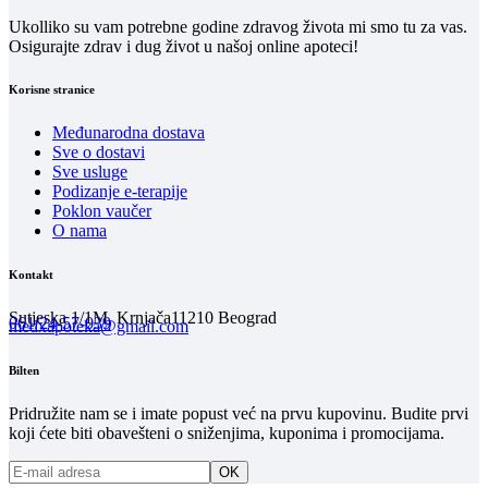
Ukolliko su vam potrebne godine zdravog života mi smo tu za vas.
Osigurajte zdrav i dug život u našoj online apoteci!
Korisne stranice
Međunarodna dostava
Sve o dostavi
Sve usluge
Podizanje e-terapije
Poklon vaučer
O nama
Kontakt
Sutjeska 1/1M, Krnjača
11210 Beograd
061/24-57-039
medxapoteka@gmail.com
Bilten
Pridružite nam se i imate popust već na prvu kupovinu. Budite prvi
koji ćete biti obavešteni o sniženjima, kuponima i promocijama.