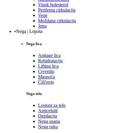
Visok holesterol
Periferna cirkulacija
Vene
Moždana cirkulacija
Jetra
•Nega | Lepota
Nega lica
Antiage lica
Rehidratacija
Lifting lica
Crvenilo
Masnoća
Čišćenje
Nega tela
Losioni za telo
Anticelulit
Depilacija
Nega usana
Nega ruku