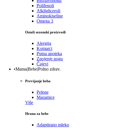
Bioflavonoidi
Polifenoli
Alkilgliceroli
Aminokiseline
Omega 3
Ostali sezonski proizvodi
Alergija
Komarci
Putna apoteka
Znojenje nogu
Čajevi
•Mama|Bebe|Polno zdrav.
Previjanje beba
Pelene
Maramice
Više
Hrana za bebe
Adaptirano mleko