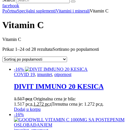
facebook
Početna
Specijalni suplementi
Vitamini i minerali
Vitamin C
Vitamin C
Vitamin C
Prikaz 1–24 od 28 rezultata
Sortirano po popularnosti
-16%
COVID 19
,
imunitet
,
otpornost
DIVIT IMMUNO 20 KESICA
1.517
рсд
Originalna cena je bila:
1.517 рсд.
1.272
рсд
Trenutna cena je: 1.272 рсд.
Dodaj u korpu
-16%