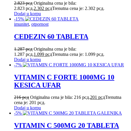
2.823
рсд
Originalna cena je bila:
2.823 рсд.
2.302
рсд
Trenutna cena je: 2.302 рсд.
Dodaj u korpu
-15%
imunitet
,
otpornost
CEDEZIN 60 TABLETA
1.287
рсд
Originalna cena je bila:
1.287 рсд.
1.099
рсд
Trenutna cena je: 1.099 рсд.
Dodaj u korpu
-7%
VITAMIN C FORTE 1000MG 10
KESICA UFAR
216
рсд
Originalna cena je bila: 216 рсд.
201
рсд
Trenutna
cena je: 201 рсд.
Dodaj u korpu
-5%
VITAMIN C 500MG 20 TABLETA