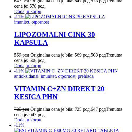
647
рсд
Originalna cena je bila: 647 рсд.
578
рсд
Trenutna
cena je: 578 рсд.
Dodaj u korpu
-11%
imunitet
,
otpornost
LIPOZOMALNI CINK 30
KAPSULA
569
рсд
Originalna cena je bila: 569 рсд.
508
рсд
Trenutna
cena je: 508 рсд.
Dodaj u korpu
-11%
antioksidansi
,
imunitet
,
otpornost
,
prehlada
VITAMIN C+ZN DIREKT 20
KESICA PHN
725
рсд
Originalna cena je bila: 725 рсд.
647
рсд
Trenutna
cena je: 647 рсд.
Dodaj u korpu
-11%