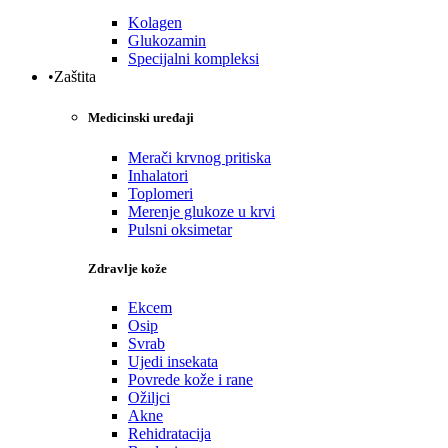
Kolagen
Glukozamin
Specijalni kompleksi
•Zaštita
Medicinski uređaji
Merači krvnog pritiska
Inhalatori
Toplomeri
Merenje glukoze u krvi
Pulsni oksimetar
Zdravlje kože
Ekcem
Osip
Svrab
Ujedi insekata
Povrede kože i rane
Ožiljci
Akne
Rehidratacija