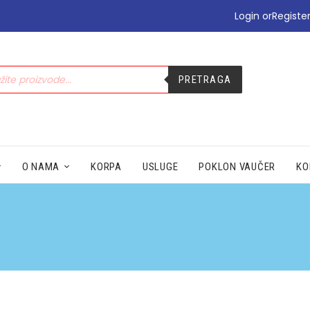
•PODIZANJE E-TERAPIJE
Login or
Registe
•PREHLADA | IMUNITET
•STOMAK | BOL | CIRKULACIJA
•NEGA | LEPOTA
PRETRAGA
•SEZONSKI PROIZVODI
•MAMA|BEBE|POLNO ZDRAV.
•ZDRAVLJE|ŽENA|MUŠKARACA
•SPECIJALNI SUPLEMENTI
•ZAŠTITA
O NAMA
KORPA
USLUGE
POKLON VAUČER
KO