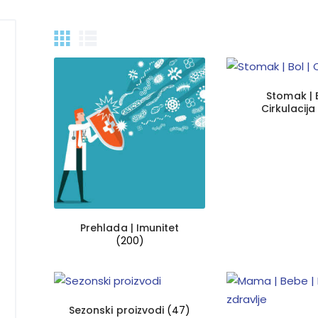
Stomak | B
Cirkulacij
Prehlada | Imunitet
(200)
Sezonski proizvodi
(47)