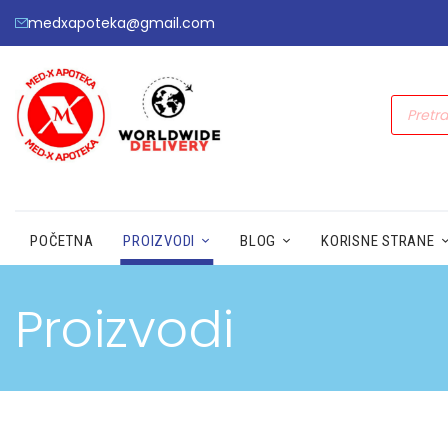
medxapoteka@gmail.com
POČETNA
PROIZVODI
BLOG
KORISNE STRANE
Proizvodi