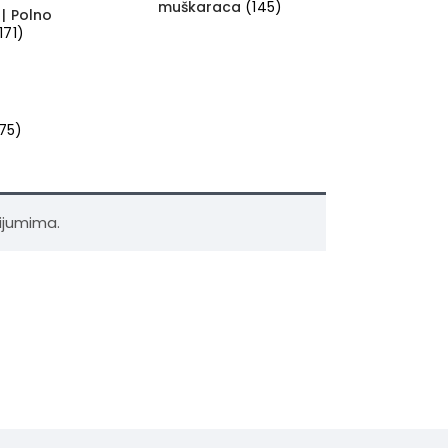
muškaraca
(145)
| Polno
171)
175)
ijumima.