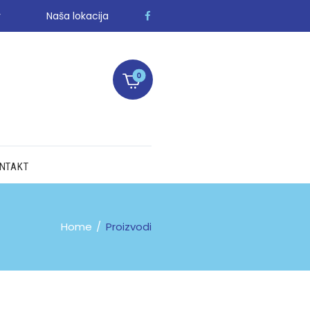
r
Naša lokacija
0
NTAKT
Home
Proizvodi