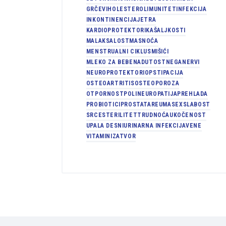
GRČEVI
HOLESTEROL
IMUNITET
INFEKCIJA
INKONTINENCIJA
JETRA
KARDIOPROTEKTORI
KAŠALJ
KOSTI
MALAKSALOST
MASNOĆA
MENSTRUALNI CIKLUS
MIŠIĆI
MLEKO ZA BEBE
NADUTOST
NEGA
NERVI
NEUROPROTEKTORI
OPSTIPACIJA
OSTEOARTRITIS
OSTEOPOROZA
OTPORNOST
POLINEUROPATIJA
PREHLADA
PROBIOTICI
PROSTATA
REUMA
SEX
SLABOST
SRCE
STERILITET
TRUDNOĆA
UKOČENOST
UPALA DESNI
URINARNA INFEKCIJA
VENE
VITAMINI
ZATVOR