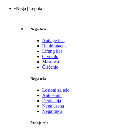
•Nega | Lepota
Nega lica
Antiage lica
Rehidratacija
Lifting lica
Crvenilo
Masnoća
Čišćenje
Nega tela
Losioni za telo
Anticelulit
Depilacija
Nega usana
Nega ruku
Pranje tela