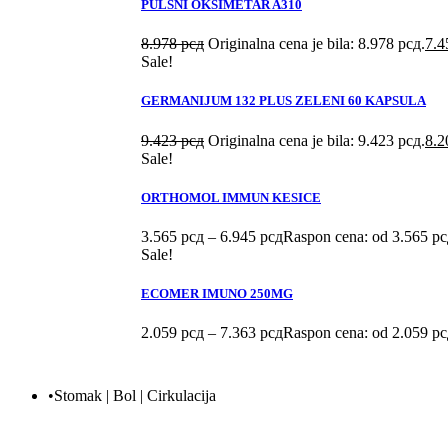
PULSNI OKSIMETAR A310
8.978
рсд
Originalna cena je bila: 8.978 рсд.
7.
Sale!
GERMANIJUM 132 PLUS ZELENI 60 KAPSULA
9.423
рсд
Originalna cena je bila: 9.423 рсд.
8.
Sale!
ORTHOMOL IMMUN KESICE
3.565
рсд
–
6.945
рсд
Raspon cena: od 3.565 рс
Sale!
ECOMER IMUNO 250MG
2.059
рсд
–
7.363
рсд
Raspon cena: od 2.059 рс
•Stomak | Bol | Cirkulacija