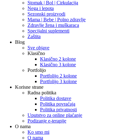
Stomak | Bol | Cirkulacija
Nega i lepota
Sezonski proizvodi
Mama | Bebe | Polno zdravlje
Zdravlje žena i muškaraca
Specijalni suplementi
Zaštita
Blog
Sve objave
Klasično
Klasično 2 kolone
Klasično 3 kolone
Portfolijo
Portfolijo 2 kolone
Portfolijo 3 kolone
Korisne strane
Radna politika
Politika dostave
Politika povraćaja
Politika privatnosti
Uputstvo za online plaćanje
Podizanje e-terapije
O nama
Ko smo mi
O nama