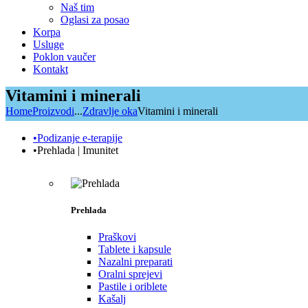
Naš tim
Oglasi za posao
Korpa
Usluge
Poklon vaučer
Kontakt
Vitamini i minerali
Home
Proizvodi
...
Zdravlje oka
Vitamini i minerali
•Podizanje e-terapije
•Prehlada | Imunitet
Prehlada
Praškovi
Tablete i kapsule
Nazalni preparati
Oralni sprejevi
Pastile i oriblete
Kašalj