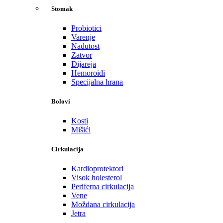
Stomak
Probiotici
Varenje
Nadutost
Zatvor
Dijareja
Hemoroidi
Specijalna hrana
Bolovi
Kosti
Mišići
Cirkulacija
Kardioprotektori
Visok holesterol
Periferna cirkulacija
Vene
Moždana cirkulacija
Jetra