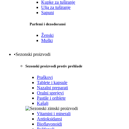
Kupke za tuširanje
Ulja za tuširanje
Sapuni
Parfemi i dezodoransi
Ženski
Muški
•Sezonski proizvodi
Sezonski proizvodi protiv prehlade
Praškovi
Tablete i kapsule
Nazalni preparati
Oralni sprejevi
Pastile i oriblete
Kašalj
Vitamini i minerali
Antioksidansi
Bioflavonoidi