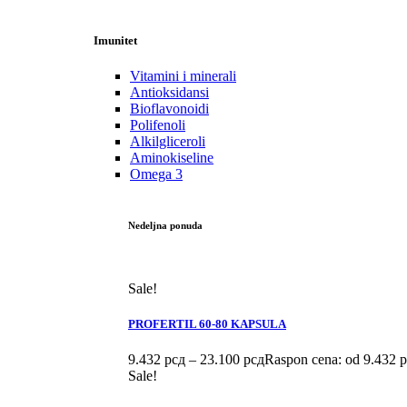
Imunitet
Vitamini i minerali
Antioksidansi
Bioflavonoidi
Polifenoli
Alkilgliceroli
Aminokiseline
Omega 3
Nedeljna ponuda
Sale!
PROFERTIL 60-80 KAPSULA
9.432
рсд
–
23.100
рсд
Raspon cena: od 9.432 
Sale!