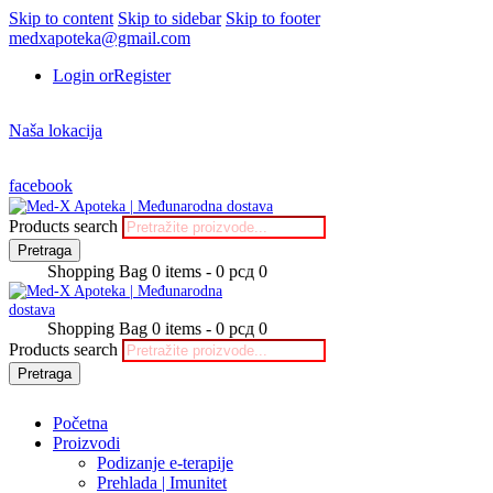
Skip to content
Skip to sidebar
Skip to footer
medxapoteka@gmail.com
Login or
Register
Naša lokacija
facebook
Products search
Pretraga
Shopping Bag
0 items
-
0 рсд
0
Shopping Bag
0 items
-
0 рсд
0
Products search
Pretraga
Početna
Proizvodi
Podizanje e-terapije
Prehlada | Imunitet