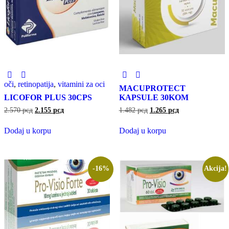
oči
,
retinopatija
,
vitamini za oci
MACUPROTECT
LICOFOR PLUS 30CPS
KAPSULE 30KOM
2.570
рсд
2.155
рсд
1.482
рсд
1.265
рсд
Dodaj u korpu
Dodaj u korpu
-16%
Akcija!