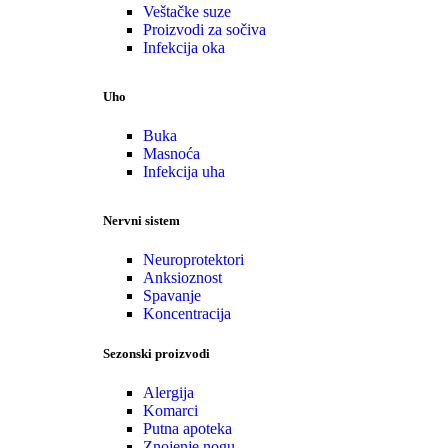
Veštačke suze
Proizvodi za sočiva
Infekcija oka
Uho
Buka
Masnoća
Infekcija uha
Nervni sistem
Neuroprotektori
Anksioznost
Spavanje
Koncentracija
Sezonski proizvodi
Alergija
Komarci
Putna apoteka
Znojenje nogu