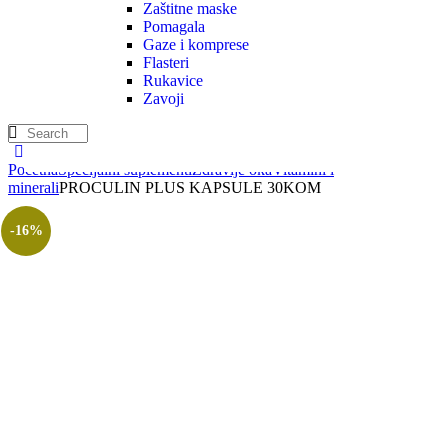
Zaštitne maske
Pomagala
Gaze i komprese
Flasteri
Rukavice
Zavoji
Početna
Specijalni suplementi
Zdravlje oka
Vitamini i
minerali
PROCULIN PLUS KAPSULE 30KOM
-16%