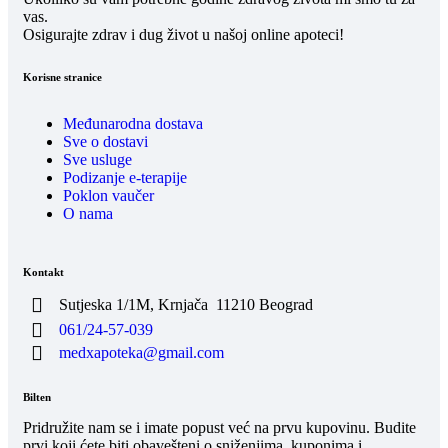
vas.
Osigurajte zdrav i dug život u našoj online apoteci!
Korisne stranice
Međunarodna dostava
Sve o dostavi
Sve usluge
Podizanje e-terapije
Poklon vaučer
O nama
Kontakt
Sutjeska 1/1M, Krnjača
11210 Beograd
061/24-57-039
medxapoteka@gmail.com
Bilten
Pridružite nam se i imate popust već na prvu kupovinu. Budite
prvi koji ćete biti obavešteni o sniženjima, kuponima i