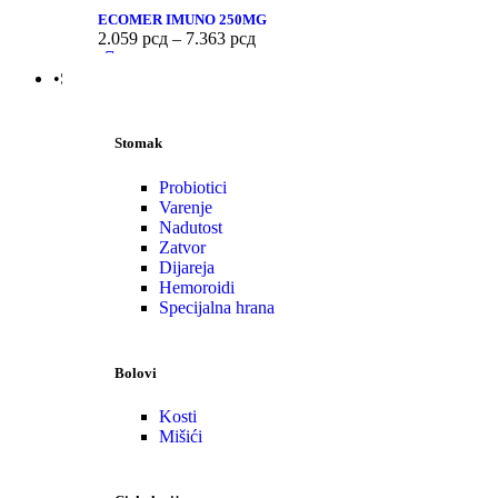
ECOMER IMUNO 250MG
2.059
рсд
–
7.363
рсд
•Stomak | Bol | Cirkulacija
Stomak
Probiotici
Varenje
Nadutost
Zatvor
Dijareja
Hemoroidi
Specijalna hrana
Bolovi
Kosti
Mišići