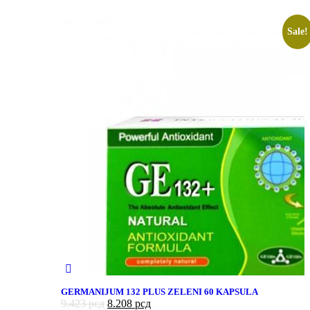
Sale!
GERMANIJUM 132 PLUS ZELENI 60 KAPSULA
9.423
рсд
8.208
рсд