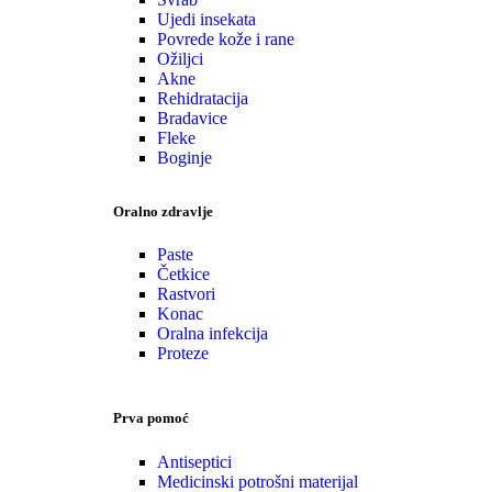
Ujedi insekata
Povrede kože i rane
Ožiljci
Akne
Rehidratacija
Bradavice
Fleke
Boginje
Oralno zdravlje
Paste
Četkice
Rastvori
Konac
Oralna infekcija
Proteze
Prva pomoć
Antiseptici
Medicinski potrošni materijal