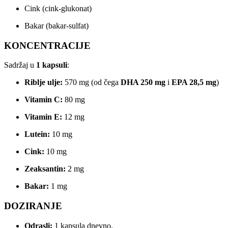
Cink (cink-glukonat)
Bakar (bakar-sulfat)
KONCENTRACIJE
Sadržaj u
1 kapsuli
:
Riblje ulje:
570 mg (od čega
DHA 250 mg
i
EPA 28,5 mg
)
Vitamin C:
80 mg
Vitamin E:
12 mg
Lutein:
10 mg
Cink:
10 mg
Zeaksantin:
2 mg
Bakar:
1 mg
DOZIRANJE
Odrasli:
1 kapsula dnevno.