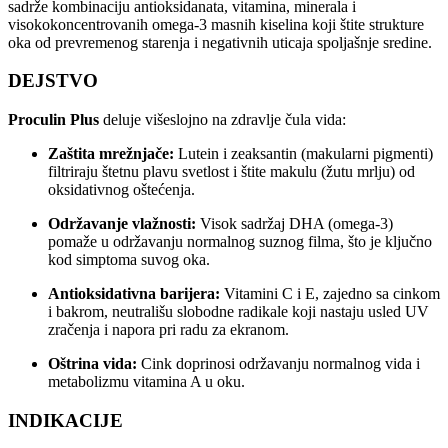
sadrže kombinaciju antioksidanata, vitamina, minerala i
visokokoncentrovanih omega-3 masnih kiselina koji štite strukture
oka od prevremenog starenja i negativnih uticaja spoljašnje sredine.
DEJSTVO
Proculin Plus
deluje višeslojno na zdravlje čula vida:
Zaštita mrežnjače:
Lutein i zeaksantin (makularni pigmenti)
filtriraju štetnu plavu svetlost i štite makulu (žutu mrlju) od
oksidativnog oštećenja.
Održavanje vlažnosti:
Visok sadržaj DHA (omega-3)
pomaže u održavanju normalnog suznog filma, što je ključno
kod simptoma suvog oka.
Antioksidativna barijera:
Vitamini C i E, zajedno sa cinkom
i bakrom, neutrališu slobodne radikale koji nastaju usled UV
zračenja i napora pri radu za ekranom.
Oštrina vida:
Cink doprinosi održavanju normalnog vida i
metabolizmu vitamina A u oku.
INDIKACIJE