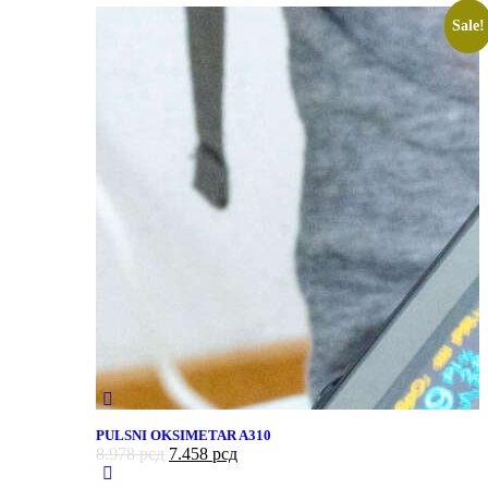
Sale!
PULSNI OKSIMETAR A310
8.978
рсд
7.458
рсд