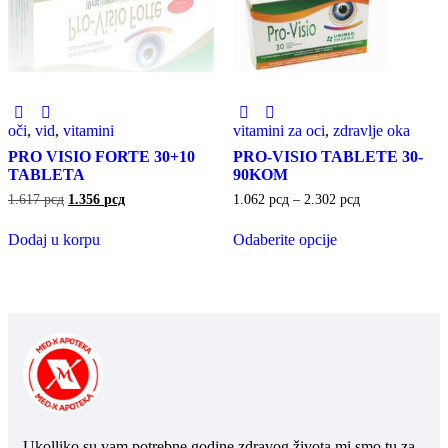
oči
,
vid
,
vitamini
vitamini za oci
,
zdravlje oka
PRO VISIO FORTE 30+10
PRO-VISIO TABLETE 30-
TABLETA
90KOM
1.617
рсд
1.356
рсд
1.062
рсд
–
2.302
рсд
Dodaj u korpu
Odaberite opcije
Ukolliko su vam potrebne godine zdravog života mi smo tu za