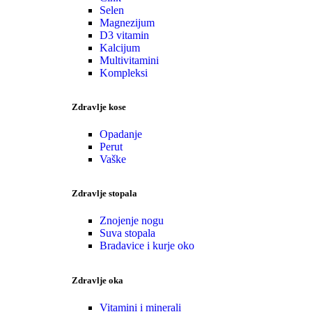
Selen
Magnezijum
D3 vitamin
Kalcijum
Multivitamini
Kompleksi
Zdravlje kose
Opadanje
Perut
Vaške
Zdravlje stopala
Znojenje nogu
Suva stopala
Bradavice i kurje oko
Zdravlje oka
Vitamini i minerali