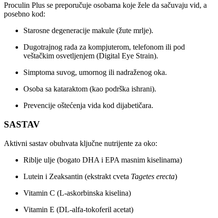
Proculin Plus se preporučuje osobama koje žele da sačuvaju vid, a
posebno kod:
Starosne degeneracije makule (žute mrlje).
Dugotrajnog rada za kompjuterom, telefonom ili pod
veštačkim osvetljenjem (Digital Eye Strain).
Simptoma suvog, umornog ili nadraženog oka.
Osoba sa kataraktom (kao podrška ishrani).
Prevencije oštećenja vida kod dijabetičara.
SASTAV
Aktivni sastav obuhvata ključne nutrijente za oko:
Riblje ulje (bogato DHA i EPA masnim kiselinama)
Lutein i Zeaksantin (ekstrakt cveta
Tagetes erecta
)
Vitamin C (L-askorbinska kiselina)
Vitamin E (DL-alfa-tokoferil acetat)