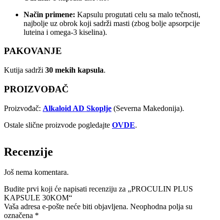
Način primene:
Kapsulu progutati celu sa malo tečnosti,
najbolje uz obrok koji sadrži masti (zbog bolje apsorpcije
luteina i omega-3 kiselina).
PAKOVANJE
Kutija sadrži
30 mekih kapsula
.
PROIZVOĐAČ
Proizvođač:
Alkaloid AD Skoplje
(Severna Makedonija).
Ostale slične proizvode pogledajte
OVDE
.
Recenzije
Još nema komentara.
Budite prvi koji će napisati recenziju za „PROCULIN PLUS
KAPSULE 30KOM“
Vaša adresa e-pošte neće biti objavljena.
Neophodna polja su
označena
*