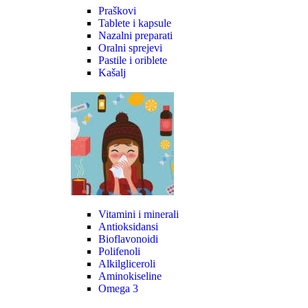
Praškovi
Tablete i kapsule
Nazalni preparati
Oralni sprejevi
Pastile i oriblete
Kašalj
Vitamini i minerali
Antioksidansi
Bioflavonoidi
Polifenoli
Alkilgliceroli
Aminokiseline
Omega 3