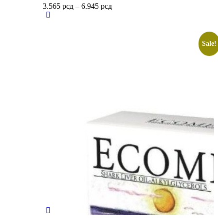
3.565
рсд
–
6.945
рсд
Sale!