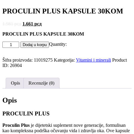
PROCULIN PLUS KAPSULE 30KOM
1.981
рсд
1.661
рсд
PROCULIN PLUS KAPSULE 30KOM
Quantity:
Dodaj u korpu
Šifra proizvoda:
11019275
Kategorija:
Vitamini i minerali
Product
ID:
26904
Opis
Recenzije (0)
Opis
PROCULIN PLUS
Proculin Plus
je dijetetski suplement nove generacije, formulisan
kao kompleksna podrška očuvanju vida i zdravlja oka. Ove kapsule