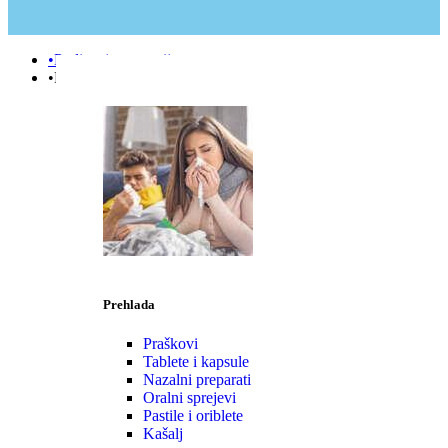
•Podizanje e-terapije
•Prehlada | Imunitet
Prehlada
Praškovi
Tablete i kapsule
Nazalni preparati
Oralni sprejevi
Pastile i oriblete
Kašalj