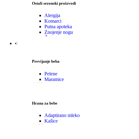
Ostali sezonski proizvodi
Alergija
Komarci
Putna apoteka
Znojenje nogu
Čajevi
•Mama|Bebe|Polno zdrav.
Previjanje beba
Pelene
Maramice
VIŠE
Hrana za bebe
Adaptirano mleko
Kašice
VIŠE