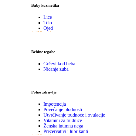
Baby kozmetika
Lice
Telo
Ojed
VIŠE
Bebine tegobe
Grčevi kod beba
Nicanje zuba
VIŠE
Polno zdravlje
Impotencija
Povećanje plodnosti
Utvrđivanje trudnoće i ovulacije
Vitamini za trudnice
Ženska intimna nega
Prezervativi i lubrikanti
VIŠE