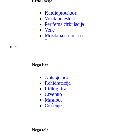
Cirkulacija
Kardioprotektori
Visok holesterol
Periferna cirkulacija
Vene
Moždana cirkulacija
Jetra
•Nega | Lepota
Nega lica
Antiage lica
Rehidratacija
Lifting lica
Crvenilo
Masnoća
Čišćenje
Nega tela