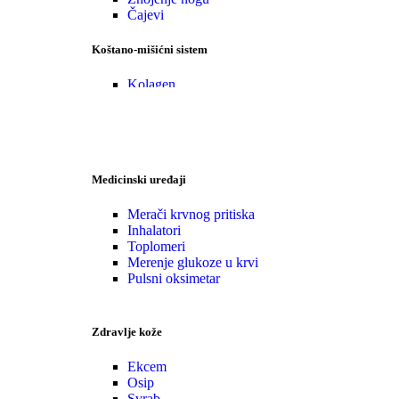
Čajevi
Koštano-mišićni sistem
Kolagen
Glukozamin
Specijalni kompleksi
•Zaštita
Medicinski uređaji
Merači krvnog pritiska
Inhalatori
Toplomeri
Merenje glukoze u krvi
Pulsni oksimetar
Zdravlje kože
Ekcem
Osip
Svrab