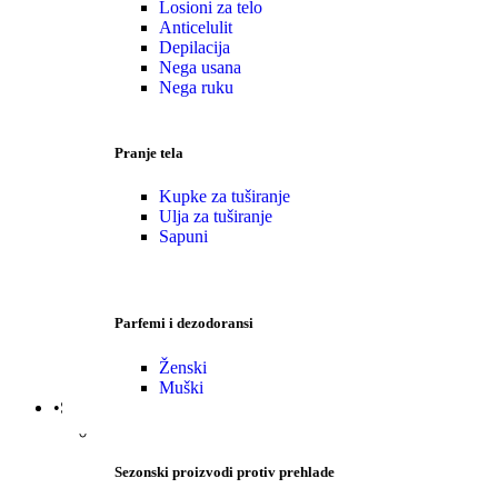
Losioni za telo
Anticelulit
Depilacija
Nega usana
Nega ruku
Pranje tela
Kupke za tuširanje
Ulja za tuširanje
Sapuni
Parfemi i dezodoransi
Ženski
Muški
•Sezonski proizvodi
Sezonski proizvodi protiv prehlade