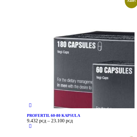
Sale!
PROFERTIL 60-80 KAPSULA
9.432
рсд
–
23.100
рсд