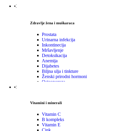
•Zdravlje|Žena|Muškaraca
Zdravlje žena i muškaraca
Prostata
Urinarna infekcija
Inkontinecija
Mršavljenje
Detoksikacija
Anemija
Dijabetes
Biljna ulja i tinkture
Ženski prirodni hormoni
Osteoporoza
•Specijalni suplementi
Vitamini i minerali
Vitamin C
B kompleks
Vitamin E
Cink