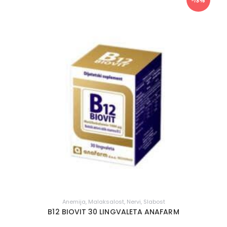
-16%
Anemija
,
Malaksalost
,
Nervi
,
Slabost
B12 BIOVIT 30 LINGVALETA ANAFARM