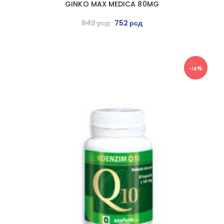
GINKO MAX MEDICA 80MG
842
рсд
752
рсд
-16%