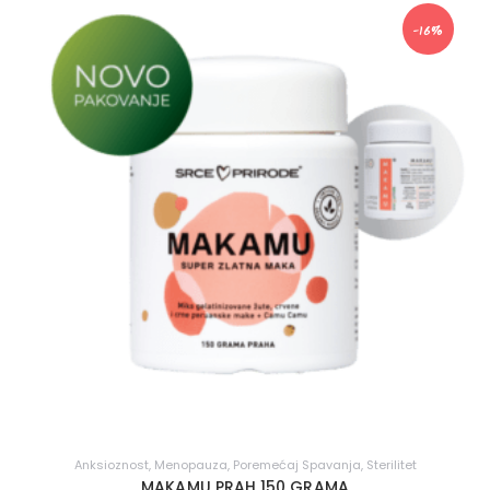
-16%
Anksioznost
,
Menopauza
,
Poremećaj Spavanja
,
Sterilitet
MAKAMU PRAH 150 GRAMA