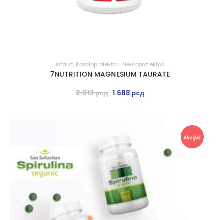
Infarkt
,
Kardioprotektori
,
Neuroprotektori
7NUTRITION MAGNESIUM TAURATE
2.013
рсд
1.688
рсд
Akcija!