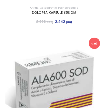
Artritis
,
Osteoartritis
,
Polineuropatija
DOLOPEA KAPSULE 30KOM
2.995
рсд
2.442
рсд
-18%