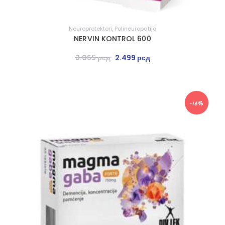
Neuroprotektori
,
Polineuropatija
NERVIN KONTROL 600
3.065
рсд
2.499
рсд
-16%