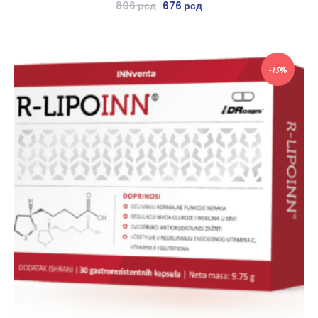
806
рсд
676
рсд
-15%