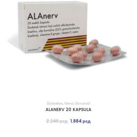
Dijabetes
,
Nervi
,
Utrnulost
ALANERV 20 KAPSULA
2.246
рсд
1.884
рсд