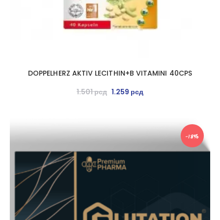
DOPPELHERZ AKTIV LECITHIN+B VITAMINI 40CPS
1.501
рсд
1.259
рсд
-18%