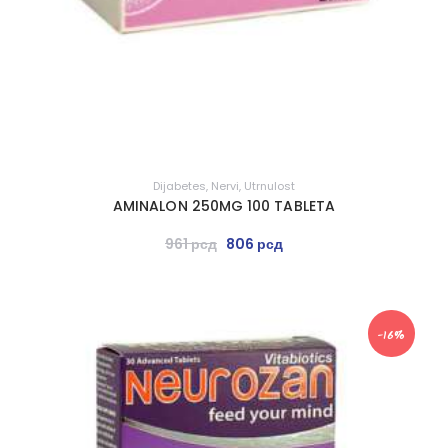
Dijabetes
,
Nervi
,
Utrnulost
AMINALON 250MG 100 TABLETA
961
рсд
806
рсд
-16%