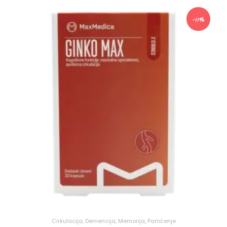
-11%
Cirkulacija
,
Demencija
,
Memorija
,
Pamćenje