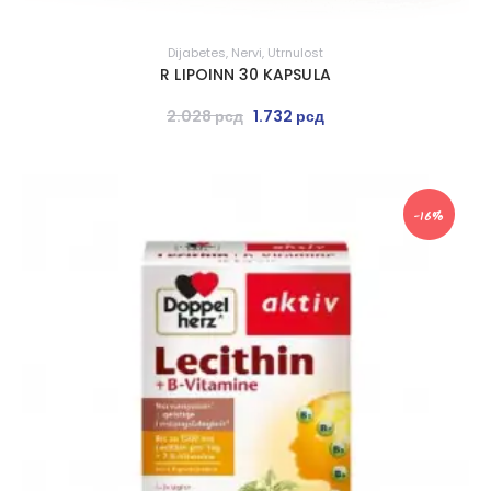
Dijabetes
,
Nervi
,
Utrnulost
R LIPOINN 30 KAPSULA
2.028
рсд
1.732
рсд
-16%