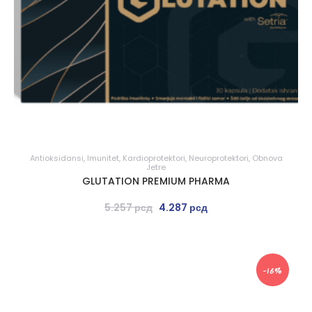
Antioksidansi
,
Imunitet
,
Kardioprotektori
,
Neuroprotektori
,
Obnova
Jetre
GLUTATION PREMIUM PHARMA
5.257
рсд
4.287
рсд
-16%