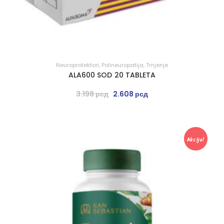
Neuroprotektori
,
Polineuropatija
,
Trnjenje
ALA600 SOD 20 TABLETA
3.198
рсд
2.608
рсд
Akcija!