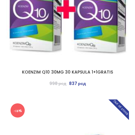
KOENZIM Q10 30MG 30 KAPSULA 1+1GRATIS
998
рсд
837
рсд
Out of stock
-16%