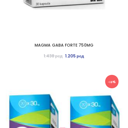
MAGMA GABA FORTE 750MG
1.438
рсд
1.205
рсд
-16%