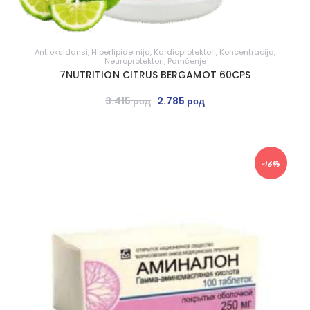
Antioksidansi
,
Hiperlipidemija
,
Kardioprotektori
,
Koncentracija
,
Neuroprotektori
,
Pamćenje
7NUTRITION CITRUS BERGAMOT 60CPS
3.415
рсд
2.785
рсд
-16%