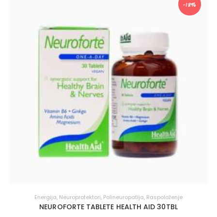
-18%
Energija
,
Neuroprotektori
,
Polineuropatija
,
Raspoloženje
NEUROFORTE TABLETE HEALTH AID 30TBL