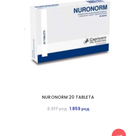
NURONORM 20 TABLETA
2.217
рсд
1.859
рсд