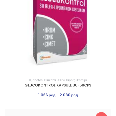
Dijabetes
,
Glukoza U Krvi
,
Hiperglikemija
GLUCOKONTROL KAPSULE 30-60CPS
1.066
рсд
–
2.030
рсд