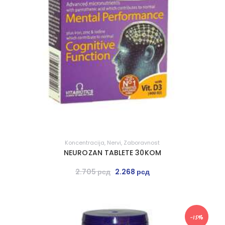
Koncentracija
,
Nervi
,
Zaboravnost
NEUROZAN TABLETE 30KOM
2.705
рсд
2.268
рсд
-15%