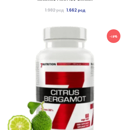
1.982
рсд
1.662
рсд
-18%