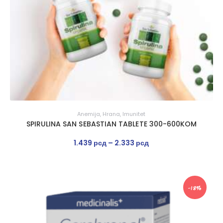
Anemija
,
Hrana
,
Imunitet
SPIRULINA SAN SEBASTIAN TABLETE 300-600KOM
1.439
рсд
–
2.333
рсд
-18%