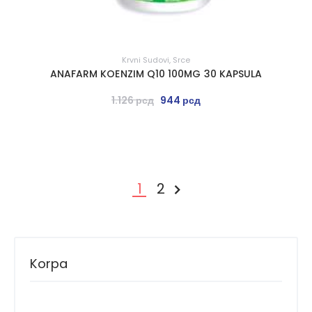
Krvni Sudovi
,
Srce
ANAFARM KOENZIM Q10 100MG 30 KAPSULA
1.126
рсд
944
рсд
1
2
SLEDEĆE »
Korpa