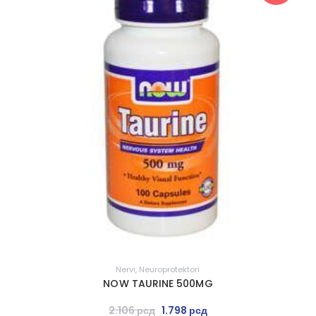
Nervi
,
Neuroprotektori
NOW TAURINE 500MG
2.106
рсд
1.798
рсд