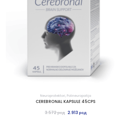
Neuroprotektori
,
Polineuropatija
CEREBRONAL KAPSULE 45CPS
3.572
рсд
2.913
рсд