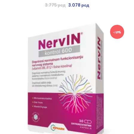
3.775
рсд
3.078
рсд
-18%