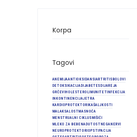
Korpa
Tagovi
ANEMIJA
ANTIOKSIDANSI
ARTRITIS
BOLOVI
DETOKSIKACIJA
DIJABETES
DIJAREJA
GRČEVI
HOLESTEROL
IMUNITET
INFEKCIJA
INKONTINENCIJA
JETRA
KARDIOPROTEKTORI
KAŠALJ
KOSTI
MALAKSALOST
MASNOĆA
MENSTRUALNI CIKLUS
MIŠIĆI
MLEKO ZA BEBE
NADUTOST
NEGA
NERVI
NEUROPROTEKTORI
OPSTIPACIJA
OSTEOARTRITIS
OSTEOPOROZA