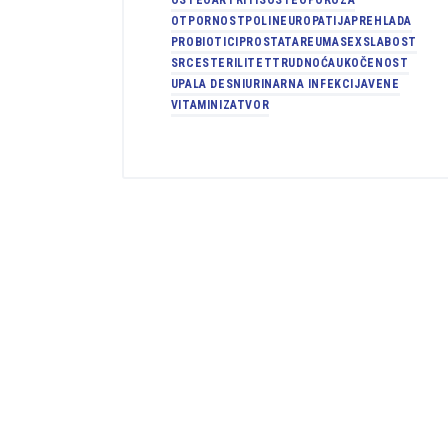
OTPORNOST
POLINEUROPATIJA
PREHLADA
PROBIOTICI
PROSTATA
REUMA
SEX
SLABOST
SRCE
STERILITET
TRUDNOĆA
UKOČENOST
UPALA DESNI
URINARNA INFEKCIJA
VENE
VITAMINI
ZATVOR