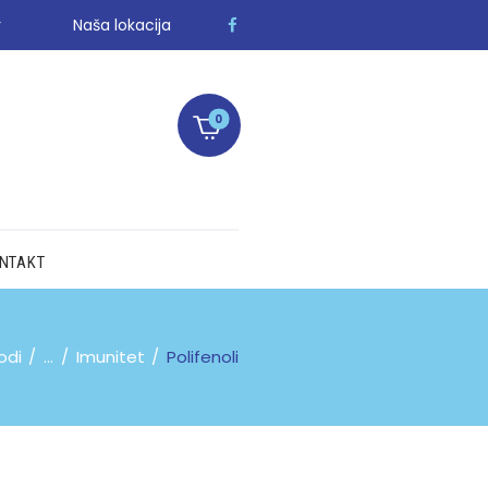
r
Naša lokacija
0
NTAKT
odi
...
Imunitet
Polifenoli