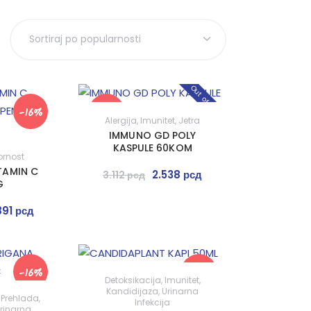
Out of stock
-16%
-18%
Alergija
,
Imunitet
,
Jetra
IMMUNO GD POLY
KASPULE 60KOM
ornost
TAMIN C
2.538
рсд
3.112
рсд
G
891
рсд
-16%
-16%
Detoksikacija
,
Imunitet
,
Kandidijaza
,
Urinarna
,
Prehlada
,
Infekcija
rinarna