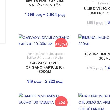
REVITA FORTE 3X VIŠE
Infekcij
MATIČNOG MLEČA
ULJE DIVLJEG
10ML PROBO
1.598
рсд
–
5.964
рсд
1.
1.955
рсд
Akcija!
Ešerihija
,
Prehlada
,
Upala
BIMUNAL IMUN
Bešike
,
Urinarna Infekcija
300ML
CARVAXYL DIVLJI
ORIGANO KAPSULE 10-
1.
1.762
рсд
30KOM
919
рсд
–
2.222
рсд
-15%