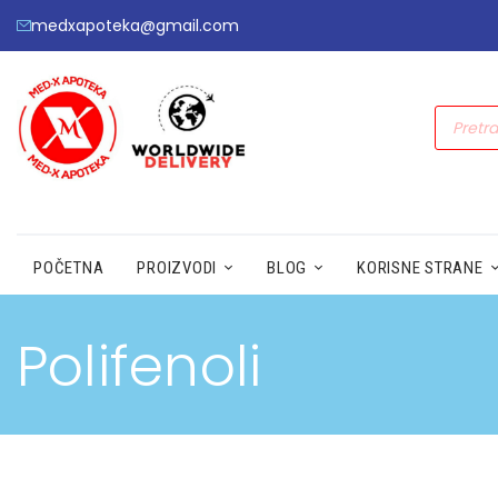
medxapoteka@gmail.com
POČETNA
PROIZVODI
BLOG
KORISNE STRANE
Polifenoli