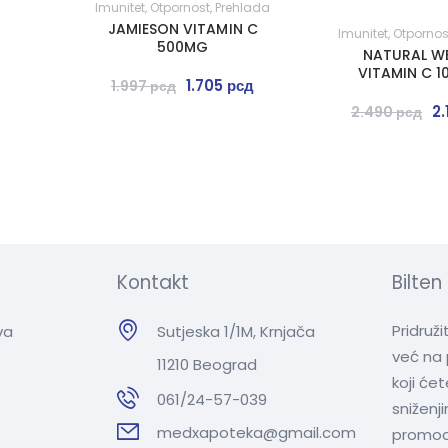
Imunitet
,
Otpornost
,
Prehlada
JAMIESON VITAMIN C
Imunitet
,
Otpornos
500MG
NATURAL W
VITAMIN C 
1.705
рсд
1.997
рсд
2
2.490
рсд
Kontakt
Bilten
Pridruž
va
Sutjeska 1/1M, Krnjača
već na 
11210 Beograd
koji će
061/24-57-039
sniženj
medxapoteka@gmail.com
promoc