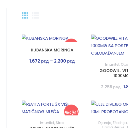
Akcija!
KUBANSKA MORINGA
1.672
рсд
–
2.200
рсд
Imunitet
,
Otp
GOODWILL VI
1000M
1.
2.255
рсд
Akcija!
Imunitet
,
Stres
Dijareja
,
Ešerihija
Upala Bešike
,
U