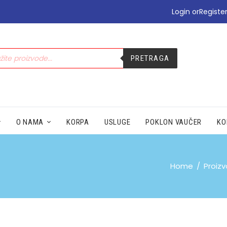
•PODIZANJE E-TERAPIJE
Login or
Registe
•PREHLADA | IMUNITET
•STOMAK | BOL | CIRKULACIJA
•NEGA | LEPOTA
PRETRAGA
•SEZONSKI PROIZVODI
•MAMA|BEBE|POLNO ZDRAV.
•ZDRAVLJE|ŽENA|MUŠKARACA
•SPECIJALNI SUPLEMENTI
•ZAŠTITA
O NAMA
KORPA
USLUGE
POKLON VAUČER
KO
Home
Proizv