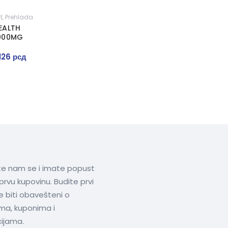
t
,
Prehlada
EALTH
1000MG
.126
рсд
ite nam se i imate popust
prvu kupovinu. Budite prvi
te biti obavešteni o
ima, kuponima i
ijama.