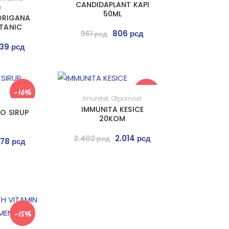
CANDIDAPLANT KAPI
a
50ML
 ORIGANA
TANIC
806
рсд
961
рсд
639
рсд
-16%
-16%
Imunitet
,
Otpornost
IMMUNITA KESICE
O SIRUP
20KOM
2.014
рсд
2.402
рсд
478
рсд
-15%