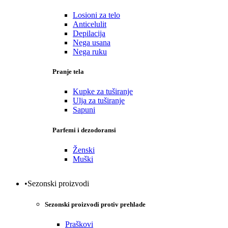
Losioni za telo
Anticelulit
Depilacija
Nega usana
Nega ruku
Pranje tela
Kupke za tuširanje
Ulja za tuširanje
Sapuni
Parfemi i dezodoransi
Ženski
Muški
•Sezonski proizvodi
Sezonski proizvodi protiv prehlade
Praškovi