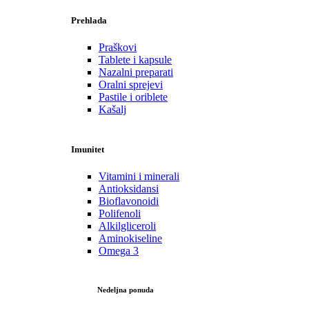
Prehlada
Praškovi
Tablete i kapsule
Nazalni preparati
Oralni sprejevi
Pastile i oriblete
Kašalj
Imunitet
Vitamini i minerali
Antioksidansi
Bioflavonoidi
Polifenoli
Alkilgliceroli
Aminokiseline
Omega 3
Nedeljna ponuda