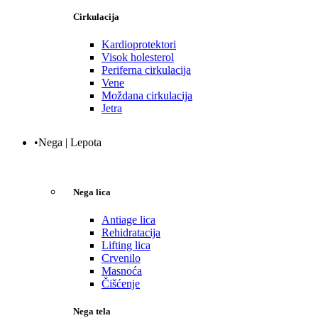
Cirkulacija
Kardioprotektori
Visok holesterol
Periferna cirkulacija
Vene
Moždana cirkulacija
Jetra
•Nega | Lepota
Nega lica
Antiage lica
Rehidratacija
Lifting lica
Crvenilo
Masnoća
Čišćenje
Nega tela