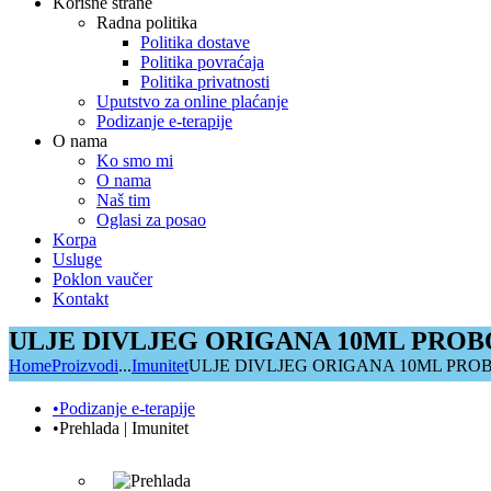
Korisne strane
Radna politika
Politika dostave
Politika povraćaja
Politika privatnosti
Uputstvo za online plaćanje
Podizanje e-terapije
O nama
Ko smo mi
O nama
Naš tim
Oglasi za posao
Korpa
Usluge
Poklon vaučer
Kontakt
ULJE DIVLJEG ORIGANA 10ML PROB
Home
Proizvodi
...
Imunitet
ULJE DIVLJEG ORIGANA 10ML PRO
•Podizanje e-terapije
•Prehlada | Imunitet