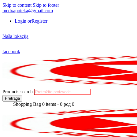
Skip to content
Skip to footer
medxapoteka@gmail.com
Login or
Register
Naša lokacija
facebook
Products search
Pretraga
Shopping Bag
0 items
-
0 рсд
0