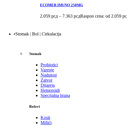
ECOMER IMUNO 250MG
2.059
рсд
–
7.363
рсд
Raspon cena: od 2.059 рс
•Stomak | Bol | Cirkulacija
Stomak
Probiotici
Varenje
Nadutost
Zatvor
Dijareja
Hemoroidi
Specijalna hrana
Bolovi
Kosti
Mišići