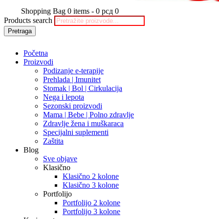
Shopping Bag
0 items
-
0 рсд
0
Products search
Pretraga
Početna
Proizvodi
Podizanje e-terapije
Prehlada | Imunitet
Stomak | Bol | Cirkulacija
Nega i lepota
Sezonski proizvodi
Mama | Bebe | Polno zdravlje
Zdravlje žena i muškaraca
Specijalni suplementi
Zaštita
Blog
Sve objave
Klasično
Klasično 2 kolone
Klasično 3 kolone
Portfolijo
Portfolijo 2 kolone
Portfolijo 3 kolone