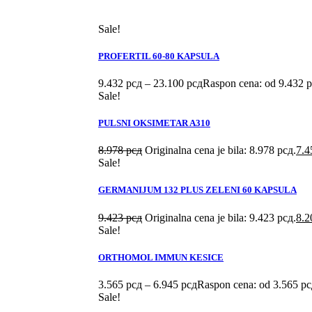
Sale!
PROFERTIL 60-80 KAPSULA
9.432
рсд
–
23.100
рсд
Raspon cena: od 9.432 
Sale!
PULSNI OKSIMETAR A310
8.978
рсд
Originalna cena je bila: 8.978 рсд.
7.
Sale!
GERMANIJUM 132 PLUS ZELENI 60 KAPSULA
9.423
рсд
Originalna cena je bila: 9.423 рсд.
8.
Sale!
ORTHOMOL IMMUN KESICE
3.565
рсд
–
6.945
рсд
Raspon cena: od 3.565 рс
Sale!