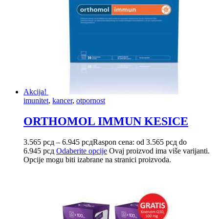
Akcija!
imunitet
,
kancer
,
otpornost
ORTHOMOL IMMUN KESICE
3.565
рсд
–
6.945
рсд
Raspon cena: od 3.565 рсд do
6.945 рсд
Odaberite opcije
Ovaj proizvod ima više varijanti.
Opcije mogu biti izabrane na stranici proizvoda.