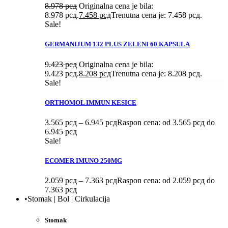
8.978
рсд
Originalna cena je bila:
8.978 рсд.
7.458
рсд
Trenutna cena je: 7.458 рсд.
Sale!
GERMANIJUM 132 PLUS ZELENI 60 KAPSULA
9.423
рсд
Originalna cena je bila:
9.423 рсд.
8.208
рсд
Trenutna cena je: 8.208 рсд.
Sale!
ORTHOMOL IMMUN KESICE
3.565
рсд
–
6.945
рсд
Raspon cena: od 3.565 рсд do
6.945 рсд
Sale!
ECOMER IMUNO 250MG
2.059
рсд
–
7.363
рсд
Raspon cena: od 2.059 рсд do
7.363 рсд
•Stomak | Bol | Cirkulacija
Stomak