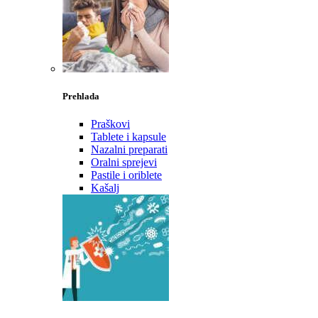
Prehlada
Praškovi
Tablete i kapsule
Nazalni preparati
Oralni sprejevi
Pastile i oriblete
Kašalj