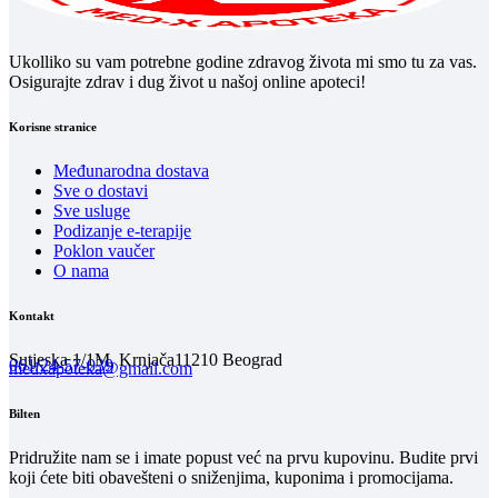
Ukolliko su vam potrebne godine zdravog života mi smo tu za vas.
Osigurajte zdrav i dug život u našoj online apoteci!
Korisne stranice
Međunarodna dostava
Sve o dostavi
Sve usluge
Podizanje e-terapije
Poklon vaučer
O nama
Kontakt
Sutjeska 1/1M, Krnjača
11210 Beograd
061/24-57-039
medxapoteka@gmail.com
Bilten
Pridružite nam se i imate popust već na prvu kupovinu. Budite prvi
koji ćete biti obavešteni o sniženjima, kuponima i promocijama.