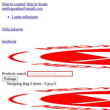
Skip to content
Skip to footer
medxapoteka@gmail.com
Login or
Register
Naša lokacija
facebook
Products search
Pretraga
Shopping Bag
0 items
-
0 рсд
0