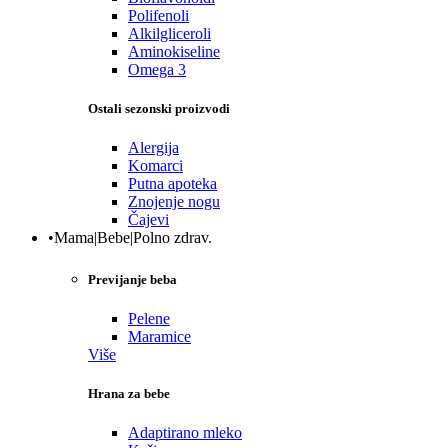
Polifenoli
Alkilgliceroli
Aminokiseline
Omega 3
Ostali sezonski proizvodi
Alergija
Komarci
Putna apoteka
Znojenje nogu
Čajevi
•Mama|Bebe|Polno zdrav.
Previjanje beba
Pelene
Maramice
Više
Hrana za bebe
Adaptirano mleko