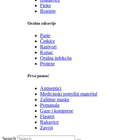
Fleke
Boginje
Oralno zdravlje
Paste
Četkice
Rastvori
Konac
Oralna infekcija
Proteze
Prva pomoć
Antiseptici
Medicinski potrošni materijal
Zaštitne maske
Pomagala
Gaze i komprese
Flasteri
Rukavice
Zavoji
Search