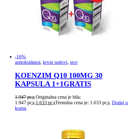
-16%
antioksidansi
,
krvni sudovi
,
srce
KOENZIM Q10 100MG 30
KAPSULA 1+1GRATIS
1.947
рсд
Originalna cena je bila:
1.947 рсд.
1.633
рсд
Trenutna cena je: 1.633 рсд.
Dodaj u
korpu