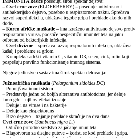
IMMUNITA kesice
poseduju širok spektar dejstva:
–
Cvet crne zov
e (ELDERBERRY) – poseduje antivirusno i
antibakterijsko dejstvo, posebno u respiratornom traktu. Sprečava
razvoj superinfekcija, ublažava tegobe gripa i prehlade ako do njih
dođe.
–
Koren afričke muškatle
– ima izraženo antivirusno dejstvo protiv
respiratornih virusa, podstiče nespecifični imunitet tela na jaku
odbranu od bakterijskih infekcija.
–
Cvet divizme
– sprečava razvoj respiratornih infekcija, ublažava
kašalj i probleme sa grlom.
– Kompleks sadrži i vitamin C, vitamin D3, selen, cink, rutin koji
pospešuju pravilno funkcionisanje imunog sistema.
Njegov jedinstven sastav ima širok spektar delovanja:
Južnoafrička muškatla
(
Pelargonium sidoides DC
)
– Poboljšava imuni sistem
– Predstavlja jednu od boljih alterantiva antibioticima, jer deluje
tamo gde njihov efekat izostaje
– Deluje i na viruse i na bakterije
– Deluje kao ekspektorans
– Brzo dejstvo – trajanje prehlade skraćuje na dva dana
Cvet crne zove
(
Sambucus nigra L.
)
– Odlično prirodno sredstvo za jačanje imuniteta
– Blagotvoran za disajne puteve – koristi se kod prehlade i gripa,