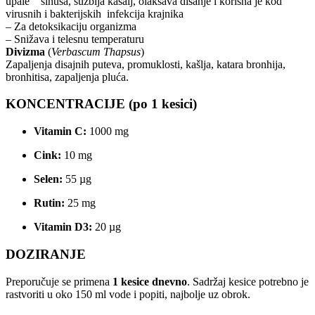
upale sinusa, suzbija kašalj, olakšava disanje i korisna je kod
virusnih i bakterijskih infekcija krajnika
– Za detoksikaciju organizma
– Snižava i telesnu temperaturu
Divizma
(
Verbascum Thapsus
)
Zapaljenja disajnih puteva, promuklosti, kašlja, katara bronhija,
bronhitisa, zapaljenja pluća.
KONCENTRACIJE (po 1 kesici)
Vitamin C:
1000 mg
Cink:
10 mg
Selen:
55 µg
Rutin:
25 mg
Vitamin D3:
20 µg
DOZIRANJE
Preporučuje se primena
1 kesice dnevno
. Sadržaj kesice potrebno je
rastvoriti u oko 150 ml vode i popiti, najbolje uz obrok.