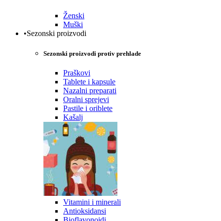
Ženski
Muški
•Sezonski proizvodi
Sezonski proizvodi protiv prehlade
Praškovi
Tablete i kapsule
Nazalni preparati
Oralni sprejevi
Pastile i oriblete
Kašalj
Vitamini i minerali
Antioksidansi
Bioflavonoidi