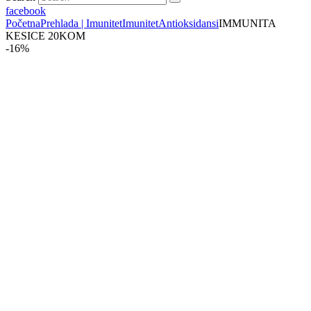
facebook
Početna
Prehlada | Imunitet
Imunitet
Antioksidansi
IMMUNITA
KESICE 20KOM
-16%