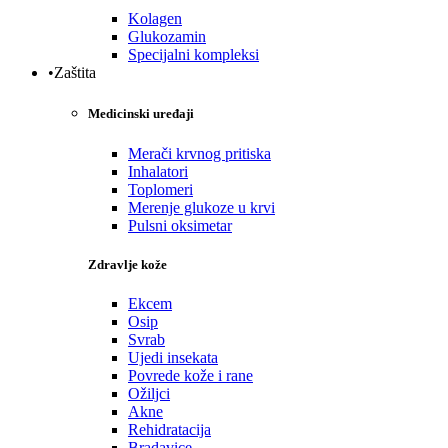
Kolagen
Glukozamin
Specijalni kompleksi
•Zaštita
Medicinski uređaji
Merači krvnog pritiska
Inhalatori
Toplomeri
Merenje glukoze u krvi
Pulsni oksimetar
Zdravlje kože
Ekcem
Osip
Svrab
Ujedi insekata
Povrede kože i rane
Ožiljci
Akne
Rehidratacija
Bradavice