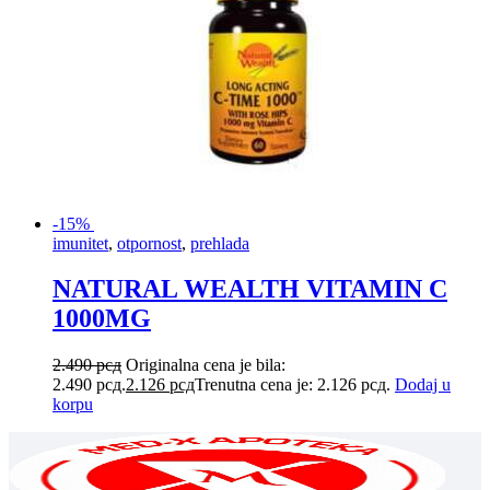
-15%
imunitet
,
otpornost
,
prehlada
NATURAL WEALTH VITAMIN C
1000MG
2.490
рсд
Originalna cena je bila:
2.490 рсд.
2.126
рсд
Trenutna cena je: 2.126 рсд.
Dodaj u
korpu