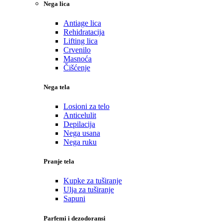
Nega lica
Antiage lica
Rehidratacija
Lifting lica
Crvenilo
Masnoća
Čišćenje
Nega tela
Losioni za telo
Anticelulit
Depilacija
Nega usana
Nega ruku
Pranje tela
Kupke za tuširanje
Ulja za tuširanje
Sapuni
Parfemi i dezodoransi