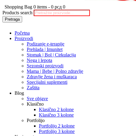
Shopping Bag
0 items
-
0 рсд
0
Products search
Pretraga
Početna
Proizvodi
Podizanje e-terapije
Prehlada | Imunitet
Stomak | Bol | Cirkulacija
Nega i lepota
Sezonski proizvodi
Mama | Bebe | Polno zdravlje
Zdravlje žena i muškaraca
Specijalni suplementi
Zaštita
Blog
Sve objave
Klasično
Klasično 2 kolone
Klasično 3 kolone
Portfolijo
Portfolijo 2 kolone
Portfolijo 3 kolone