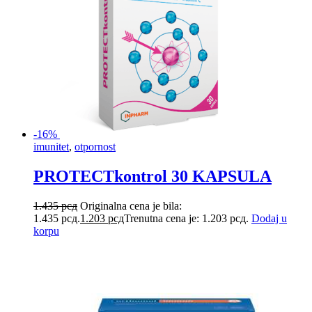
-16%
imunitet
,
otpornost
PROTECTkontrol 30 KAPSULA
1.435
рсд
Originalna cena je bila:
1.435 рсд.
1.203
рсд
Trenutna cena je: 1.203 рсд.
Dodaj u
korpu