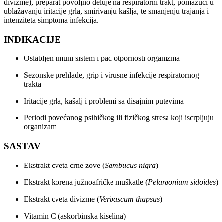
divizme), preparat povoljno deluje na respiratorni trakt, pomažući u
ublažavanju iritacije grla, smirivanju kašlja, te smanjenju trajanja i
intenziteta simptoma infekcija.
INDIKACIJE
Oslabljen imuni sistem i pad otpornosti organizma
Sezonske prehlade, grip i virusne infekcije respiratornog
trakta
Iritacije grla, kašalj i problemi sa disajnim putevima
Periodi povećanog psihičkog ili fizičkog stresa koji iscrpljuju
organizam
SASTAV
Ekstrakt cveta crne zove (
Sambucus nigra
)
Ekstrakt korena južnoafričke muškatle (
Pelargonium sidoides
)
Ekstrakt cveta divizme (
Verbascum thapsus
)
Vitamin C (askorbinska kiselina)