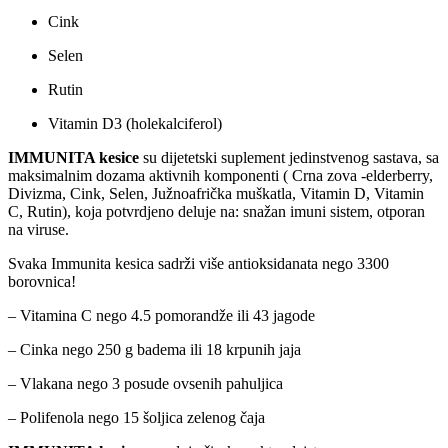
Cink
Selen
Rutin
Vitamin D3 (holekalciferol)
IMMUNITA kesice
su dijetetski suplement jedinstvenog sastava, sa
maksimalnim dozama aktivnih komponenti ( Crna zova -elderberry,
Divizma, Cink, Selen, Južnoafrička muškatla, Vitamin D, Vitamin
C, Rutin), koja potvrdjeno deluje na: snažan imuni sistem, otporan
na viruse.
Svaka Immunita kesica sadrži više antioksidanata nego 3300
borovnica!
– Vitamina C nego 4.5 pomorandže ili 43 jagode
– Cinka nego 250 g badema ili 18 krpunih jaja
– Vlakana nego 3 posude ovsenih pahuljica
– Polifenola nego 15 šoljica zelenog čaja