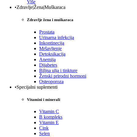
Više
•Zdravlje|Žena|Muškaraca
Zdravlje žena i muškaraca
Prostata
Urinarna infekcija
Inkontinecija
Mršavljenje
Detoksikacija
Anemija
Dijabetes
Biljna ulja i tinkture
Ženski prirodni hormoni
Osteoporoza
•Specijalni suplementi
Vitamini i minerali
Vitamin C
B kompleks
Vitamin E
Cink
Selen