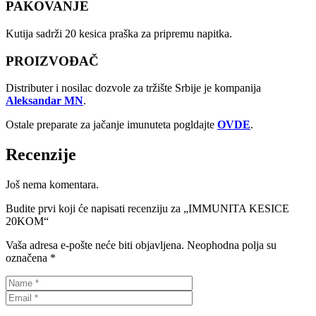
PAKOVANJE
Kutija sadrži 20 kesica praška za pripremu napitka.
PROIZVOĐAČ
Distributer i nosilac dozvole za tržište Srbije je kompanija
Aleksandar MN
.
Ostale preparate za jačanje imunuteta pogldajte
OVDE
.
Recenzije
Još nema komentara.
Budite prvi koji će napisati recenziju za „IMMUNITA KESICE
20KOM“
Vaša adresa e-pošte neće biti objavljena.
Neophodna polja su
označena
*