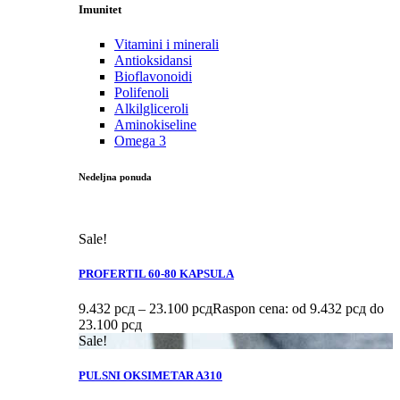
Imunitet
Vitamini i minerali
Antioksidansi
Bioflavonoidi
Polifenoli
Alkilgliceroli
Aminokiseline
Omega 3
Nedeljna ponuda
Sale!
PROFERTIL 60-80 KAPSULA
9.432
рсд
–
23.100
рсд
Raspon cena: od 9.432 рсд do
23.100 рсд
Sale!
PULSNI OKSIMETAR A310