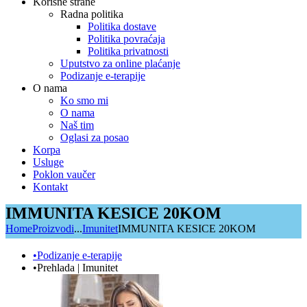
Korisne strane
Radna politika
Politika dostave
Politika povraćaja
Politika privatnosti
Uputstvo za online plaćanje
Podizanje e-terapije
O nama
Ko smo mi
O nama
Naš tim
Oglasi za posao
Korpa
Usluge
Poklon vaučer
Kontakt
IMMUNITA KESICE 20KOM
Home
Proizvodi
...
Imunitet
IMMUNITA KESICE 20KOM
•Podizanje e-terapije
•Prehlada | Imunitet