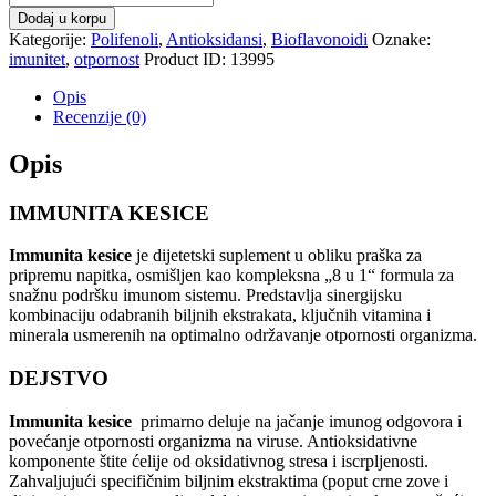
Dodaj u korpu
Kategorije:
Polifenoli
,
Antioksidansi
,
Bioflavonoidi
Oznake:
imunitet
,
otpornost
Product ID:
13995
Opis
Recenzije (0)
Opis
IMMUNITA KESICE
Immunita kesice
je dijetetski suplement u obliku praška za
pripremu napitka, osmišljen kao kompleksna „8 u 1“ formula za
snažnu podršku imunom sistemu. Predstavlja sinergijsku
kombinaciju odabranih biljnih ekstrakata, ključnih vitamina i
minerala usmerenih na optimalno održavanje otpornosti organizma.
DEJSTVO
Immunita kesice
primarno deluje na jačanje imunog odgovora i
povećanje otpornosti organizma na viruse. Antioksidativne
komponente štite ćelije od oksidativnog stresa i iscrpljenosti.
Zahvaljujući specifičnim biljnim ekstraktima (poput crne zove i