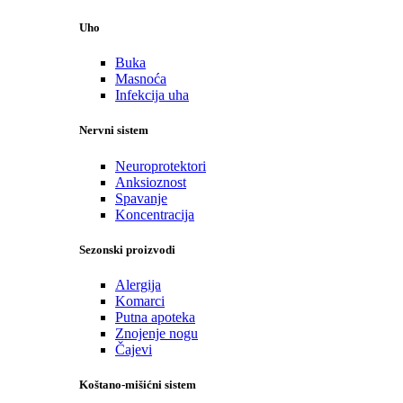
Uho
Buka
Masnoća
Infekcija uha
Nervni sistem
Neuroprotektori
Anksioznost
Spavanje
Koncentracija
Sezonski proizvodi
Alergija
Komarci
Putna apoteka
Znojenje nogu
Čajevi
Koštano-mišićni sistem