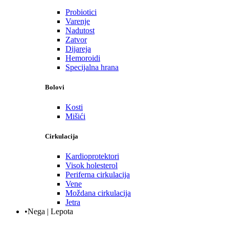
Probiotici
Varenje
Nadutost
Zatvor
Dijareja
Hemoroidi
Specijalna hrana
Bolovi
Kosti
Mišići
Cirkulacija
Kardioprotektori
Visok holesterol
Periferna cirkulacija
Vene
Moždana cirkulacija
Jetra
•Nega | Lepota