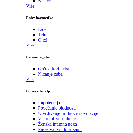
Kašice
Više
Baby kozmetika
Lice
Telo
Ojed
Više
Bebine tegobe
Grčevi kod beba
Nicanje zuba
Više
Polno zdravlje
Impotencija
Povećanje plodnosti
Utvrđivanje trudnoće i ovulacije
Vitamini za trudnice
Ženska intimna nega
Prezervativi i lubrikanti