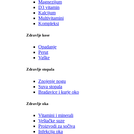
Magnezijum
D3 vitamin
Kalcijum
Multivitamini
Kompleksi
Zdravlje kose
Opadanje
Perut
Vaške
Zdravlje stopala
Znojenje nogu
Suva stopala
Bradavice i kurje oko
Zdravlje oka
Vitamini i minerali
Veštačke suze
Proizvodi za sočiva
Infekcija oka