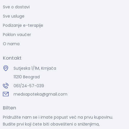
Sve o dostavi
Sve usluge
Podizanje e-terapije
Poklon vaučer
O nama
Kontakt
Sutjeska 1/1M, Krnjača
11210 Beograd
061/24-57-039
medxapoteka@gmail.com
Bilten
Pridružite nam se i imate popust već na prvu kupovinu.
Budite prvi koji ćete biti obavešteni o sniženjima,