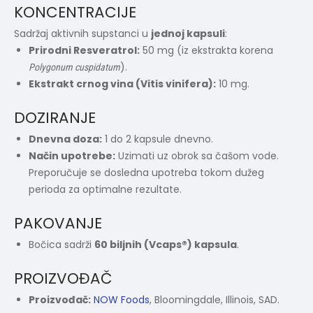
KONCENTRACIJE
Sadržaj aktivnih supstanci u
jednoj kapsuli
:
Prirodni Resveratrol:
50 mg (iz ekstrakta korena
).
Polygonum cuspidatum
Ekstrakt crnog vina (Vitis vinifera):
10 mg.
DOZIRANJE
Dnevna doza:
1 do 2 kapsule dnevno.
Način upotrebe:
Uzimati uz obrok sa čašom vode.
Preporučuje se dosledna upotreba tokom dužeg
perioda za optimalne rezultate.
PAKOVANJE
Bočica sadrži
60 biljnih (Vcaps®) kapsula
.
PROIZVOĐAČ
Proizvođač:
NOW Foods
, Bloomingdale, Illinois, SAD.