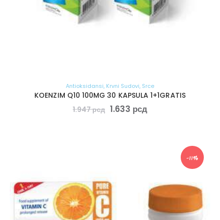
Antioksidansi
,
Krvni Sudovi
,
Srce
KOENZIM Q10 100MG 30 KAPSULA 1+1GRATIS
1.633
рсд
1.947
рсд
-11%