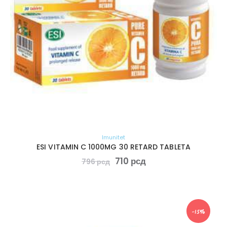
Imunitet
ESI VITAMIN C 1000MG 30 RETARD TABLETA
710
рсд
796
рсд
-15%