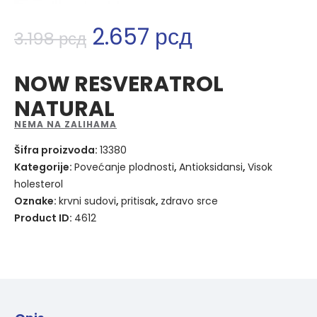
2.657
рсд
3.198
рсд
NOW RESVERATROL
NATURAL
NEMA NA ZALIHAMA
Šifra proizvoda:
13380
Kategorije:
Povećanje plodnosti
,
Antioksidansi
,
Visok
holesterol
Oznake:
krvni sudovi
,
pritisak
,
zdravo srce
Product ID:
4612