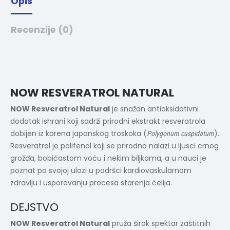
Opis
Recenzije (0)
NOW RESVERATROL NATURAL
NOW Resveratrol Natural
je snažan antioksidativni
dodatak ishrani koji sadrži prirodni ekstrakt resveratrola
dobijen iz korena japanskog troskoka (
).
Polygonum cuspidatum
Resveratrol je polifenol koji se prirodno nalazi u ljusci crnog
grožđa, bobičastom voću i nekim biljkama, a u nauci je
poznat po svojoj ulozi u podršci kardiovaskularnom
zdravlju i usporavanju procesa starenja ćelija.
DEJSTVO
NOW Resveratrol Natural
pruža širok spektar zaštitnih