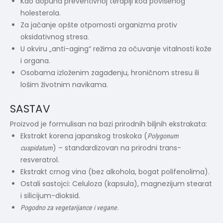
Kao dopuna preventivnoj terapiji kod povišenog
holesterola.
Za jačanje opšte otpornosti organizma protiv
oksidativnog stresa.
U okviru „anti-aging“ režima za očuvanje vitalnosti kože
i organa.
Osobama izloženim zagađenju, hroničnom stresu ili
lošim životnim navikama.
SASTAV
Proizvod je formulisan na bazi prirodnih biljnih ekstrakata:
Ekstrakt korena japanskog troskoka (
Polygonum
) – standardizovan na prirodni trans-
cuspidatum
resveratrol.
Ekstrakt crnog vina (bez alkohola, bogat polifenolima).
Ostali sastojci: Celuloza (kapsula), magnezijum stearat
i silicijum-dioksid.
Pogodno za vegetarijance i vegane.