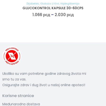
Dijabetes
,
Glukoza U Krvi
,
Hiperglikemija
GLUCOKONTROL KAPSULE 30-60CPS
1.066
рсд
–
2.030
рсд
Ukolliko su vam potrebne godine zdravog života mi
smo tu za vas.
Osigurajte zdrav i dug život u našoj online apoteci!
Korisne stranice
Međunarodna dostava