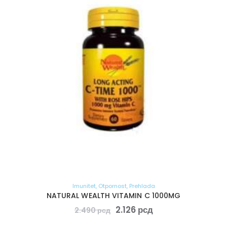
Imunitet
,
Otpornost
,
Prehlada
NATURAL WEALTH VITAMIN C 1000MG
2.126
рсд
2.490
рсд