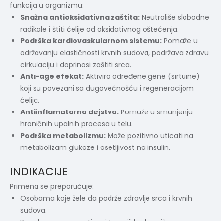
funkcija u organizmu:
Snažna antioksidativna zaštita:
Neutrališe slobodne
radikale i štiti ćelije od oksidativnog oštećenja.
Podrška kardiovaskularnom sistemu:
Pomaže u
održavanju elastičnosti krvnih sudova, podržava zdravu
cirkulaciju i doprinosi zaštiti srca.
Anti-age efekat:
Aktivira određene gene (sirtuine)
koji su povezani sa dugovečnošću i regeneracijom
ćelija.
Antiinflamatorno dejstvo:
Pomaže u smanjenju
hroničnih upalnih procesa u telu.
Podrška metabolizmu:
Može pozitivno uticati na
metabolizam glukoze i osetljivost na insulin.
INDIKACIJE
Primena se preporučuje:
Osobama koje žele da podrže zdravlje srca i krvnih
sudova.