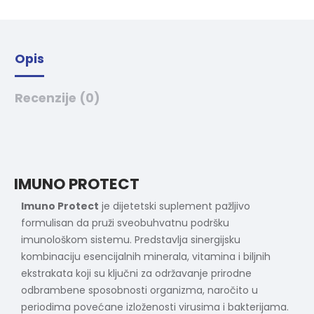
v
e
:
Opis
Recenzije (0)
IMUNO PROTECT
Imuno Protect
je dijetetski suplement pažljivo
formulisan da pruži sveobuhvatnu podršku
imunološkom sistemu. Predstavlja sinergijsku
kombinaciju esencijalnih minerala, vitamina i biljnih
ekstrakata koji su ključni za održavanje prirodne
odbrambene sposobnosti organizma, naročito u
periodima povećane izloženosti virusima i bakterijama.