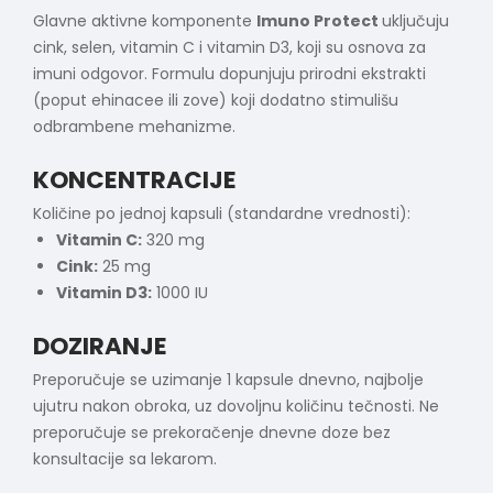
Glavne aktivne komponente
Imuno Protect
uključuju
cink, selen, vitamin C i vitamin D3, koji su osnova za
imuni odgovor. Formulu dopunjuju prirodni ekstrakti
(poput ehinacee ili zove) koji dodatno stimulišu
odbrambene mehanizme.
KONCENTRACIJE
Količine po jednoj kapsuli (standardne vrednosti):
Vitamin C:
320 mg
Cink:
25 mg
Vitamin D3:
1000 IU
DOZIRANJE
Preporučuje se uzimanje 1 kapsule dnevno, najbolje
ujutru nakon obroka, uz dovoljnu količinu tečnosti. Ne
preporučuje se prekoračenje dnevne doze bez
konsultacije sa lekarom.