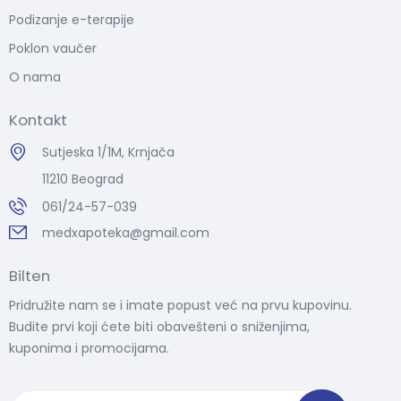
Podizanje e-terapije
Poklon vaučer
O nama
Kontakt
Sutjeska 1/1M, Krnjača
11210 Beograd
061/24-57-039
medxapoteka@gmail.com
Bilten
Pridružite nam se i imate popust već na prvu kupovinu.
Budite prvi koji ćete biti obavešteni o sniženjima,
kuponima i promocijama.