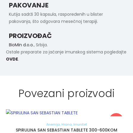
PAKOVANJE
Kutija sadrži 30 kapsula, raspoređenih u blister
pakovanja, što odgovara mesečnoj terapiji.
PROIZVOĐAČ
BioMin d.o.o
., Srbija.
Ostale preparate za jačanje imunskog sistema pogledajte
OVDE
.
Povezani proizvodi
Akcija!
Anemija
,
Hrana
,
Imunitet
SPIRULINA SAN SEBASTIAN TABLETE 300-600KOM