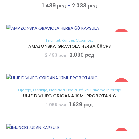
1.439
рсд
–
2.333
рсд
-16%
Imunitet
,
Kancer
,
Otpornost
AMAZONSKA GRAVIOLA HERBA 60CPS
2.090
рсд
2.493
рсд
-16%
Dijareja
,
Ešerihija
,
Prehlada
,
Upala Bešike
,
Urinarna Infekcija
ULJE DIVLJEG ORIGANA 10ML PROBOTANIC
1.639
рсд
1.955
рсд
-15%