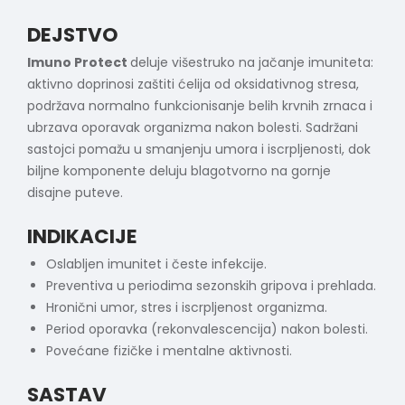
DEJSTVO
Imuno Protect
deluje višestruko na jačanje imuniteta:
aktivno doprinosi zaštiti ćelija od oksidativnog stresa,
podržava normalno funkcionisanje belih krvnih zrnaca i
ubrzava oporavak organizma nakon bolesti. Sadržani
sastojci pomažu u smanjenju umora i iscrpljenosti, dok
biljne komponente deluju blagotvorno na gornje
disajne puteve.
INDIKACIJE
Oslabljen imunitet i česte infekcije.
Preventiva u periodima sezonskih gripova i prehlada.
Hronični umor, stres i iscrpljenost organizma.
Period oporavka (rekonvalescencija) nakon bolesti.
Povećane fizičke i mentalne aktivnosti.
SASTAV