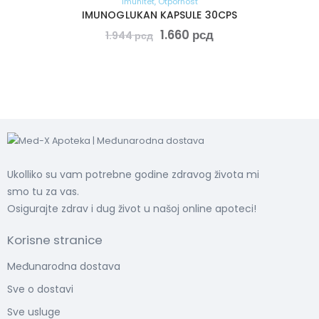
Imunitet
,
Otpornost
IMUNOGLUKAN KAPSULE 30CPS
1.660
рсд
1.944
рсд
Ukolliko su vam potrebne godine zdravog života mi
smo tu za vas.
Osigurajte zdrav i dug život u našoj online apoteci!
Korisne stranice
Međunarodna dostava
Sve o dostavi
Sve usluge