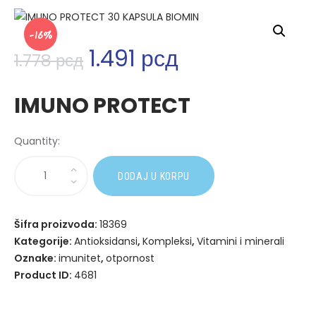
-16%
1.491
рсд
1.778
рсд
IMUNO PROTECT
Quantity:
A
DODAJ U KORPU
l
t
e
Šifra proizvoda:
18369
r
Kategorije:
Antioksidansi
,
Kompleksi
,
Vitamini i minerali
n
Oznake:
imunitet
,
otpornost
a
Product ID:
4681
t
i