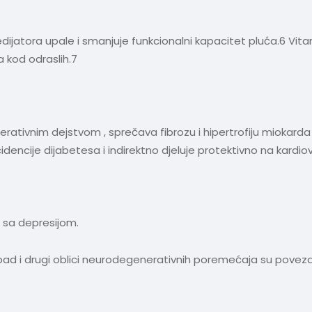
dijatora upale i smanjuje funkcionalni kapacitet pluća.6 V
a kod odraslih.7
rativnim dejstvom , sprečava fibrozu i hipertrofiju miokarda 
dencije dijabetesa i indirektno djeluje protektivno na kardio
 sa depresijom.
 pad i drugi oblici neurodegenerativnih poremećaja su povez