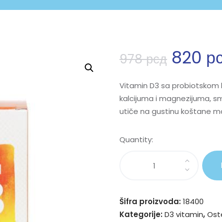
820
р
978
рсд
Vitamin D3 sa probiotskom k
kalcijuma i magnezijuma, sma
utiče na gustinu koštane m
Quantity:
Šifra proizvoda:
18400
Kategorije:
D3 vitamin
,
Ost