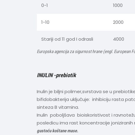
0-1
1000
1-10
2000
Stariji od 11 god I odrasli
4000
Europska agencija za sigurnost hrane (engl.
European Foo
INULIN -prebiotik
Inulin je biljni polimer,svrstava se u prebio
bifidobakterija uključuje: inhibiciju rasta 
sinteza B vitamina.
Inulin poboljšava bioiskoristivost i ravnote
posledicu ima rast koncentracije joniziran
gustoću koštane mase.