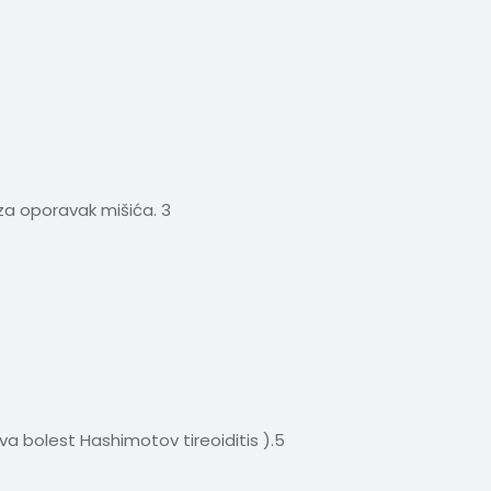
a oporavak mišića. 3
ova bolest Hashimotov tireoiditis ).5