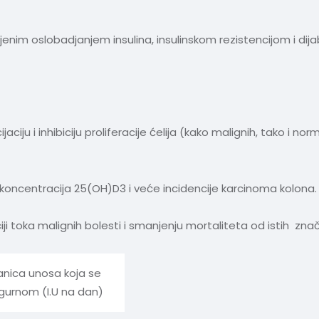
m oslobadjanjem insulina, insulinskom rezistencijom i dijabe
ciju i inhibiciju proliferacije ćelija (kako malignih, tako i no
 koncentracija 25(OH)D3 i veće incidencije karcinoma kolona. 
iji toka malignih bolesti i smanjenju mortaliteta od istih z
anica unosa koja se
gurnom (I.U na dan)