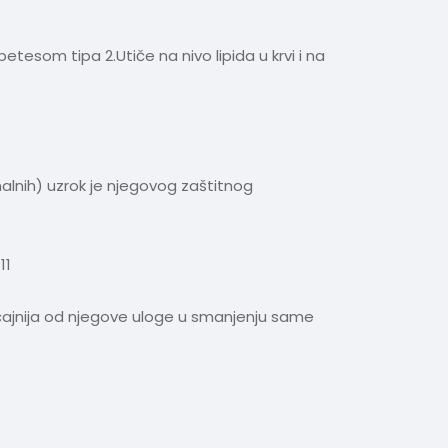
tesom tipa 2.Utiče na nivo lipida u krvi i na
rmalnih) uzrok je njegovog zaštitnog
11
načajnija od njegove uloge u smanjenju same