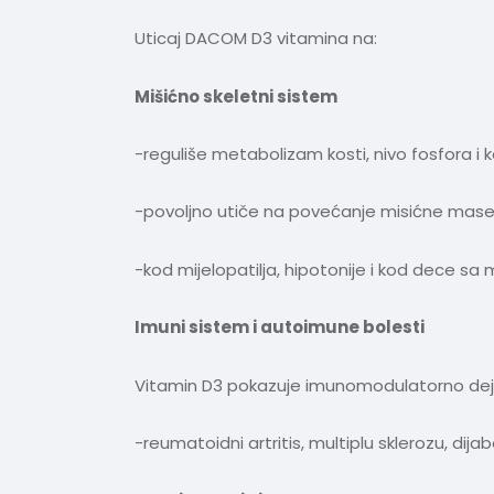
Uticaj DACOM D3 vitamina na:
Mišićno skeletni sistem
-reguliše metabolizam kosti, nivo fosfora i ka
-povoljno utiče na povećanje misićne mase
-kod mijelopatilja, hipotonije i kod dece s
Imuni sistem i autoimune bole
Vitamin D3 pokazuje imunomodulatorno dejst
-reumatoidni artritis, multiplu sklerozu, dij