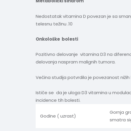
Metabolički sindrom
Nedostatak vitamina D povezan je sa smanjeni
telesnu težinu .10
Onkološke bolesti
Pozitivno delovanje vitamina D3 na diferencija
delovanja naspram malignih tumora.
Većina studija potvrdila je povezanost nižih
Ističe se da je uloga D3 vitamina u modulac
incidence tih bolesti.
Gornja gr
Godine ( uzrast)
smatra si