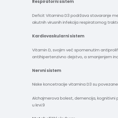
Respiratorni sistem
Deficit Vitamina D3 podržava stavaranje me
akutnih virusnih infekcija respiratornog trakt
Kardiovaskularni sistem
Vitamin D, svojim već spomenutim antiprolife
antihipertenzivno dejstvo, a smanjenjem inci
Nervni sistem
Niske koncetracije vitamina D3 su povezane
Alchajmerova bolest, demencija, kognitivni
u krvi.9