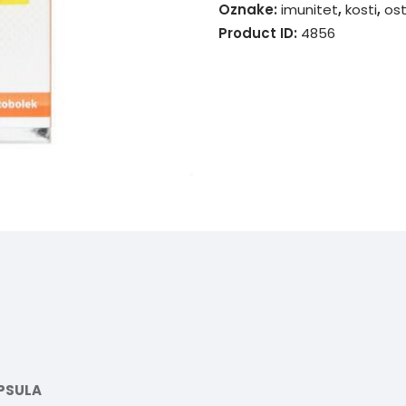
Oznake:
imunitet
,
kosti
,
os
Product ID:
4856
APSULA