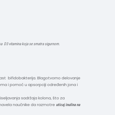
nosa D3 vitamina koja se smatra sigurnom.
a rast bifidobakterija. Blagotvorno delovanje
tema i pomoć u apsorpciji određenih jona i
iseljavanja sadržaja kolona, što za
a navela naučnike da razmotre
uticaj inulina na