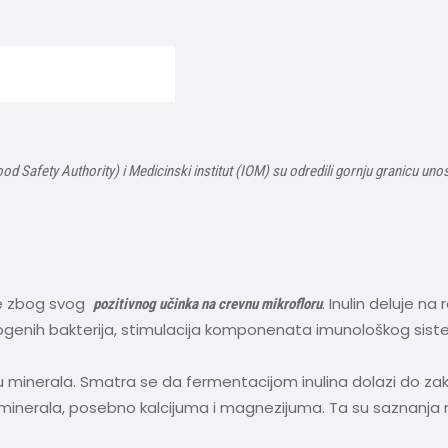
d Safety Authority) i Medicinski institut (IOM) su odredili gornju granicu u
tike zbog svog
. Inulin deluje n
pozitivnog učinka na crevnu mikrofloru
patogenih bakterija, stimulacija komponenata imunološkog sis
žu minerala. Smatra se da fermentacijom inulina dolazi do zak
ih minerala, posebno kalcijuma i magnezijuma. Ta su saznanj