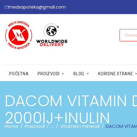
medxapoteka@gmail.com
POČETNA
PROIZVODI
BLOG
KORISNE STRANE
DACOM VITAMIN 
2000IJ+INULIN
Home
Proizvodi
...
Vitamini i minerali
DACOM VITAMI