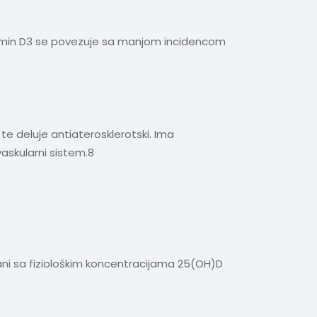
itamin D3 se povezuje sa manjom incidencom
te deluje antiaterosklerotski. Ima
vaskularni sistem.8
ani sa fiziološkim koncentracijama 25(OH)D