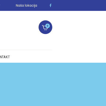
r
Naša lokacija
0
NTAKT