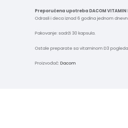
Preporučena upotreba DACOM VITAMIN D
Odrasli i deca iznad 6 godina jednom dnevno
Pakovanje: sadrži 30 kapsula.
Ostale preparate sa vitaminom D3 pogled
Proizvođač:
Dacom