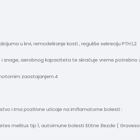
lcijuma u krvi, remodeliranje kosti , reguliše sekreciju PTH.1,2
 i snage, aerobnog kapaciteta te skraćuje vreme potrebno z
a motornim zaostajanjem.4
sti
vo i ima pozitivne uticaje na imflamatorne bolesti :
abetes melitus tip 1, autoimune bolesti štitne žlezde ( Graves