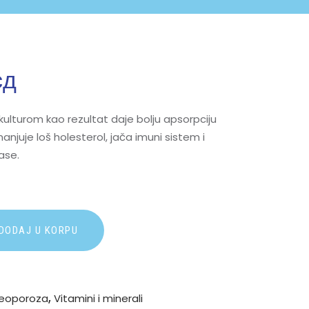
сд
ulturom kao rezultat daje bolju apsorpciju
njuje loš holesterol, jača imuni sistem i
ase.
A
DODAJ U KORPU
l
t
e
r
eoporoza
,
Vitamini i minerali
n