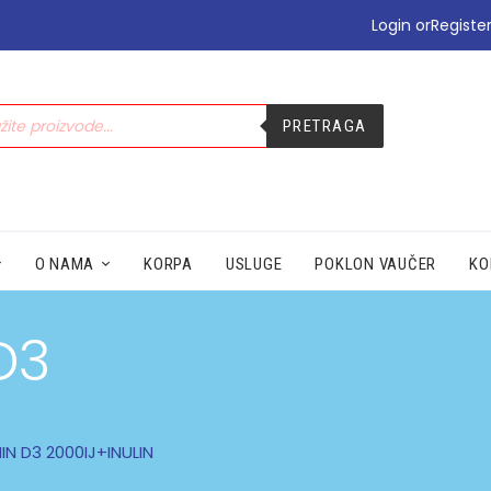
•PODIZANJE E-TERAPIJE
Login or
Registe
•PREHLADA | IMUNITET
•STOMAK | BOL | CIRKULACIJA
•NEGA | LEPOTA
PRETRAGA
•SEZONSKI PROIZVODI
•MAMA|BEBE|POLNO ZDRAV.
•ZDRAVLJE|ŽENA|MUŠKARACA
•SPECIJALNI SUPLEMENTI
•ZAŠTITA
O NAMA
KORPA
USLUGE
POKLON VAUČER
KO
D3
N D3 2000IJ+INULIN