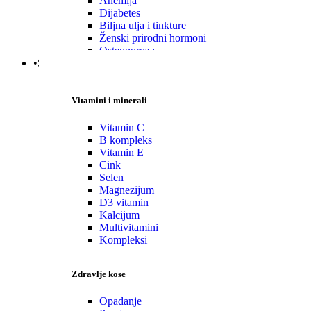
Anemija
Dijabetes
Biljna ulja i tinkture
Ženski prirodni hormoni
Osteoporoza
•Specijalni suplementi
Vitamini i minerali
Vitamin C
B kompleks
Vitamin E
Cink
Selen
Magnezijum
D3 vitamin
Kalcijum
Multivitamini
Kompleksi
Zdravlje kose
Opadanje