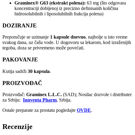
Graminex® G63 (ekstrakt polena):
63 mg (što odgovara
koncentraciji dobijenoj iz precizno definisanih količina
hidrosolubilnih i liposolubilnih frakcija polena)
DOZIRANJE
Preporučuje se uzimanje
1 kapsule dnevno
, najbolje u isto vreme
svakog dana, uz čašu vode. U dogovoru sa lekarom, kod izraženijih
tegoba, doza se privremeno može povećati.
PAKOVANJE
Kutija sadrži
30 kapsula
.
PROIZVOĐAČ
Proizvođač:
Graminex L.L.C.
(SAD); Nosilac dozvole i distributer
za Srbiju:
Innventa Pharm
, Srbija.
Ostale preparate za prostatu pogledajte
OVDE
.
Recenzije