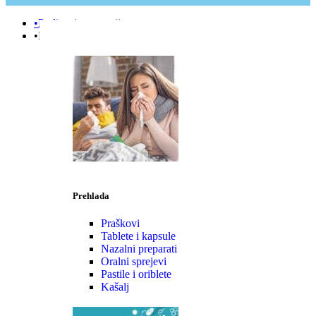
•Podizanje e-terapije
•Prehlada | Imunitet
Prehlada
Praškovi
Tablete i kapsule
Nazalni preparati
Oralni sprejevi
Pastile i oriblete
Kašalj