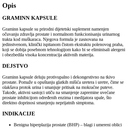
Opis
GRAMINN KAPSULE
Graminn kapsule su prirodni dijetetski suplement namenjen
očuvanju zdravlja prostate i normalnom funkcionisanju urinarnog
trakta kod muškaraca. Njegova formula je zasnovana na
jedinstvenom, klinički ispitanom čistom ekstraktu polenovog praha,
koji se dobija posebnom tehnologijom kako bi se eliminisali alergeni
i obezbedila visoka koncentracija aktivnih materija.
DEJSTVO
Graminn kapsule deluju protivupalno i dekongestivno na tkivo
prostate. Pomaže u opuštanju glatkih mišića uretera i uretre, čime se
olakšava protok urina i smanjuje pritisak na mokraćne puteve.
Takođe, aktivni sastojci utiču na smanjenje zapremine uvećane
prostate inhibicijom određenih enzima i medijatora upale, što
direktno doprinosi smanjenju neprijatnih simptoma.
INDIKACIJE
Benigna hiperplazija prostate (BHP) – blagi i umereni oblici