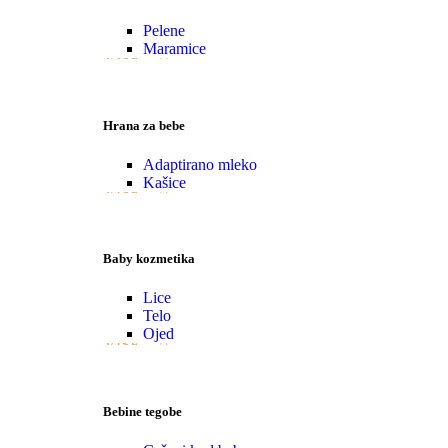
Pelene
Maramice
VIŠE
Hrana za bebe
Adaptirano mleko
Kašice
VIŠE
Baby kozmetika
Lice
Telo
Ojed
VIŠE
Bebine tegobe