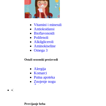
Vitamini i minerali
Antioksidansi
Bioflavonoidi
Polifenoli
Alkilgliceroli
Aminokiseline
Omega 3
Ostali sezonski proizvodi
Alergija
Komarci
Putna apoteka
Znojenje nogu
Čajevi
•Mama|Bebe|Polno zdrav.
Previjanje beba