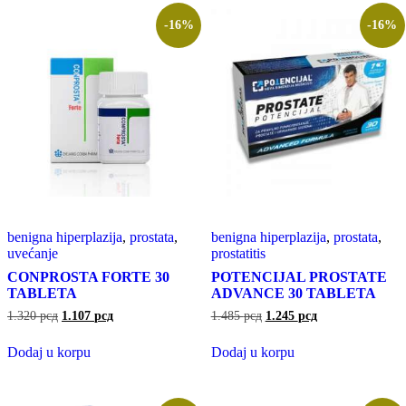
-16%
-16%
benigna hiperplazija
,
prostata
,
benigna hiperplazija
,
prostata
,
uvećanje
prostatitis
CONPROSTA FORTE 30
POTENCIJAL PROSTATE
TABLETA
ADVANCE 30 TABLETA
1.320
рсд
1.107
рсд
1.485
рсд
1.245
рсд
Dodaj u korpu
Dodaj u korpu