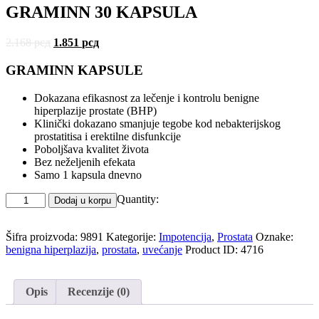
GRAMINN 30 KAPSULA
2.168
рсд
1.851
рсд
GRAMINN KAPSULE
Dokazana efikasnost za lečenje i kontrolu benigne
hiperplazije prostate (BHP)
Klinički dokazano smanjuje tegobe kod nebakterijskog
prostatitisa i erektilne disfunkcije
Poboljšava kvalitet života
Bez neželjenih efekata
Samo 1 kapsula dnevno
Quantity:
Dodaj u korpu
Šifra proizvoda:
9891
Kategorije:
Impotencija
,
Prostata
Oznake:
benigna hiperplazija
,
prostata
,
uvećanje
Product ID:
4716
Opis
Recenzije (0)