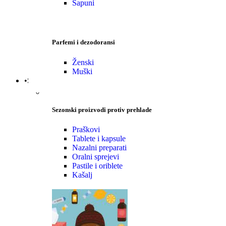
Sapuni
Parfemi i dezodoransi
Ženski
Muški
•Sezonski proizvodi
Sezonski proizvodi protiv prehlade
Praškovi
Tablete i kapsule
Nazalni preparati
Oralni sprejevi
Pastile i oriblete
Kašalj