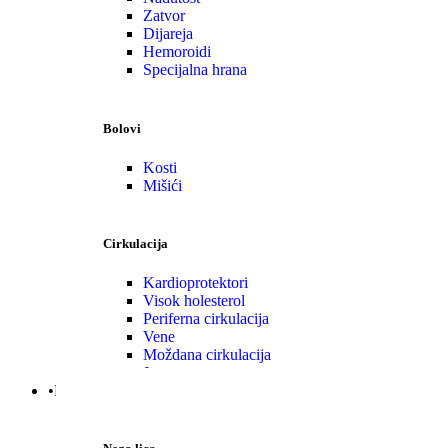
Zatvor
Dijareja
Hemoroidi
Specijalna hrana
Bolovi
Kosti
Mišići
Cirkulacija
Kardioprotektori
Visok holesterol
Periferna cirkulacija
Vene
Moždana cirkulacija
Jetra
•Nega | Lepota