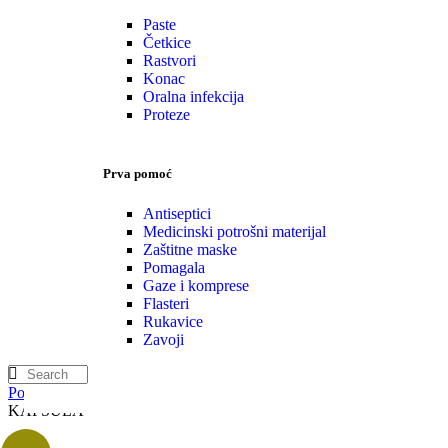
Paste
Četkice
Rastvori
Konac
Oralna infekcija
Proteze
Prva pomoć
Antiseptici
Medicinski potrošni materijal
Zaštitne maske
Pomagala
Gaze i komprese
Flasteri
Rukavice
Zavoji
Početna
Zdravlje žena i muškaraca
Prostata
GRAMINN 30
KAPSULA