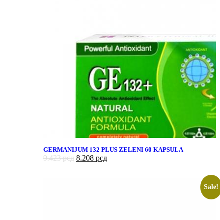
GERMANIJUM 132 PLUS ZELENI 60 KAPSULA
9.423
рсд
8.208
рсд
Sale!