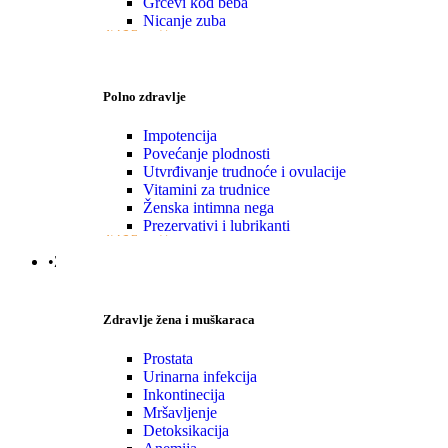
Grčevi kod beba
Nicanje zuba
VIŠE
Polno zdravlje
Impotencija
Povećanje plodnosti
Utvrđivanje trudnoće i ovulacije
Vitamini za trudnice
Ženska intimna nega
Prezervativi i lubrikanti
VIŠE
•Zdravlje|Žena|Muškaraca
Zdravlje žena i muškaraca
Prostata
Urinarna infekcija
Inkontinecija
Mršavljenje
Detoksikacija