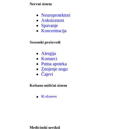
Nervni sistem
Neuroprotektori
Anksioznost
Spavanje
Koncentracija
Sezonski proizvodi
Alergija
Komarci
Putna apoteka
Znojenje nogu
Čajevi
Koštano-mišićni sistem
Kolagen
Glukozamin
Specijalni kompleksi
•Zaštita
Medicinski uređaji