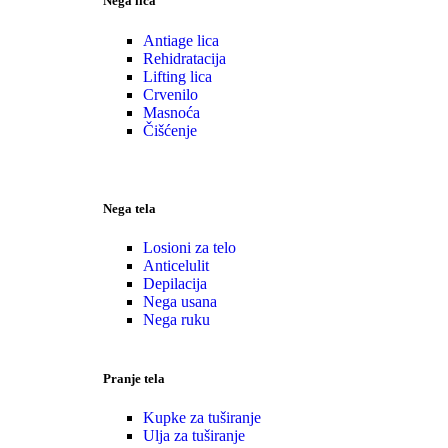
Nega lica
Antiage lica
Rehidratacija
Lifting lica
Crvenilo
Masnoća
Čišćenje
Nega tela
Losioni za telo
Anticelulit
Depilacija
Nega usana
Nega ruku
Pranje tela
Kupke za tuširanje
Ulja za tuširanje