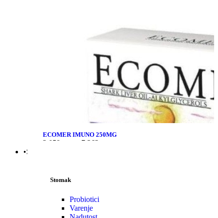
ECOMER IMUNO 250MG
2.059
рсд
–
7.363
рсд
•Stomak | Bol | Cirkulacija
Stomak
Probiotici
Varenje
Nadutost