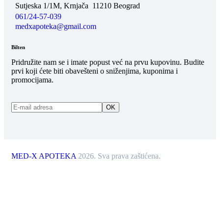
Sutjeska 1/1M, Krnjača
11210 Beograd
061/24-57-039
medxapoteka@gmail.com
Bilten
Pridružite nam se i imate popust već na prvu kupovinu. Budite
prvi koji ćete biti obavešteni o sniženjima, kuponima i
promocijama.
MED-X APOTEKA
2026. Sva prava zaštićena.