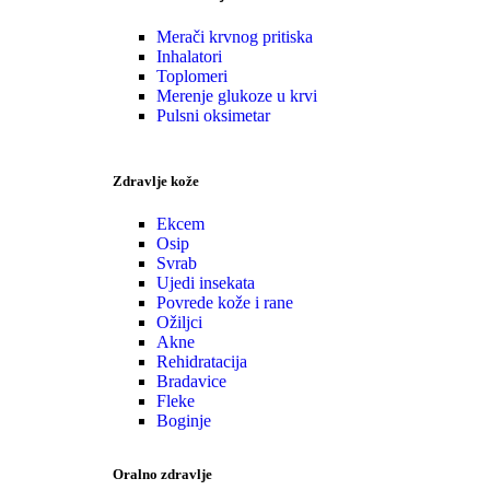
Merači krvnog pritiska
Inhalatori
Toplomeri
Merenje glukoze u krvi
Pulsni oksimetar
Zdravlje kože
Ekcem
Osip
Svrab
Ujedi insekata
Povrede kože i rane
Ožiljci
Akne
Rehidratacija
Bradavice
Fleke
Boginje
Oralno zdravlje