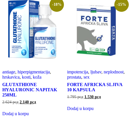
-18%
-15%
antiage
,
hiperpigmentacija
,
impotencija
,
ljubav
,
neplodnost
,
hrskavica
,
kosti
,
koža
prostata
,
sex
GLUTATHIONE
FORTE AFRICKA SLJIVA
HYALURONIC NAPITAK
10 KAPSULA
250ML
1.795
рсд
1.530
рсд
2.624
рсд
2.140
рсд
Dodaj u korpu
Dodaj u korpu