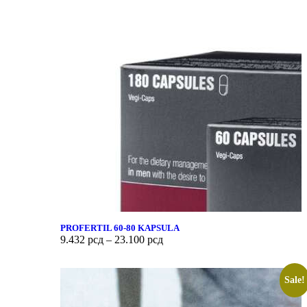
PROFERTIL 60-80 KAPSULA
9.432
рсд
–
23.100
рсд
Sale!