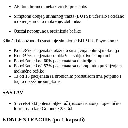
Akutni i hronični nebakterijski prostatitis
Simptomi donjeg urinarnog trakta (LUTS): učestalo i otežano
mokrenje, noćno mokrenje, slab mlaz
Osećaj nepotpunog pražnjenja bešike
Klinički dokazano da smanjuje simptome BHP i IUT symptoms:
Kod 78% pacijenata dolazi do smanjenja bolnog mokrenja
Kod 69% pacijenata su ublaženi subjektivni simptomi
Poboljšanje kod 60% pacijenata sa nikturijom
Poboljšanje kod 57% pacijenata sa nepotpunim pražnjenjem
mokraćne bešike
13 od 15 pacijenata sa hroničnim prostatisom ima potpuno i
trajno olakšanje simptoma
SASTAV
Suvi ekstrakt polena biljke raž (
Secale cereale
) – specifično
formulisan kao Graminex® G63
KONCENTRACIJE (po 1 kapsuli)