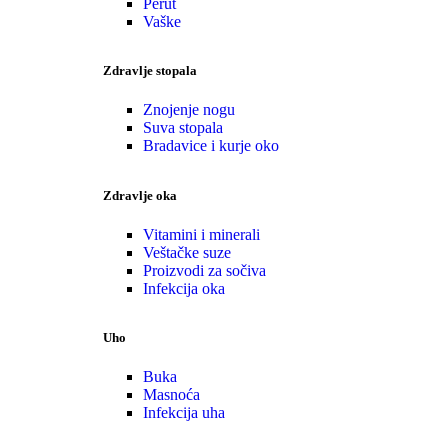
Perut
Vaške
Zdravlje stopala
Znojenje nogu
Suva stopala
Bradavice i kurje oko
Zdravlje oka
Vitamini i minerali
Veštačke suze
Proizvodi za sočiva
Infekcija oka
Uho
Buka
Masnoća
Infekcija uha