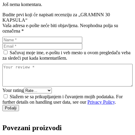
Još nema komentara.
Budite prvi koji će napisati recenziju za „GRAMINN 30
KAPSULA“
Vaša adresa e-pošte neće biti objavljena.
Neophodna polja su
označena
*
Sačuvaj moje ime, e-poštu i veb mesto u ovom pregledaču veba
za sledeći put kada komentarišem.
Your rating
Slažem se sa prikupljanjem i čuvanjem mojih podataka. For
further details on handling user data, see our
Privacy Policy
.
Povezani proizvodi