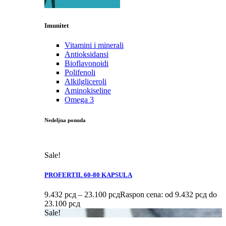
Imunitet
Vitamini i minerali
Antioksidansi
Bioflavonoidi
Polifenoli
Alkilgliceroli
Aminokiseline
Omega 3
Nedeljna ponuda
Sale!
PROFERTIL 60-80 KAPSULA
9.432
рсд
–
23.100
рсд
Raspon cena: od 9.432 рсд do
23.100 рсд
Sale!