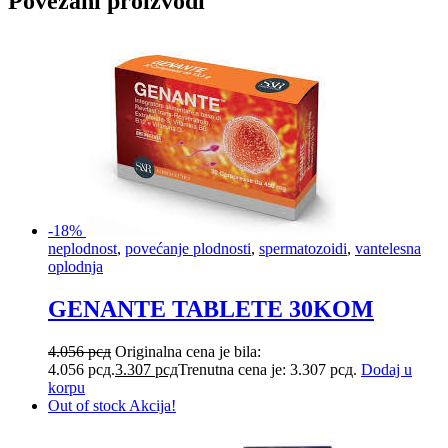
Povezani proizvodi
-18%
neplodnost
,
povećanje plodnosti
,
spermatozoidi
,
vantelesna
oplodnja
GENANTE TABLETE 30KOM
4.056
рсд
Originalna cena je bila:
4.056 рсд.
3.307
рсд
Trenutna cena je: 3.307 рсд.
Dodaj u
korpu
Out of stock
Akcija!