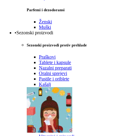
Parfemi i dezodoransi
Ženski
Muški
•Sezonski proizvodi
Sezonski proizvodi protiv prehlade
Praškovi
Tablete i kapsule
Nazalni preparati
Oralni sprejevi
Pastile i oriblete
Kašalj