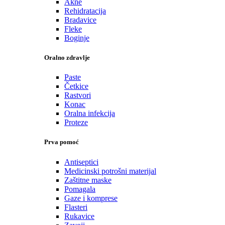
Akne
Rehidratacija
Bradavice
Fleke
Boginje
Oralno zdravlje
Paste
Četkice
Rastvori
Konac
Oralna infekcija
Proteze
Prva pomoć
Antiseptici
Medicinski potrošni materijal
Zaštitne maske
Pomagala
Gaze i komprese
Flasteri
Rukavice