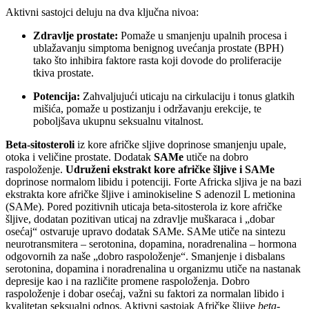
Aktivni sastojci deluju na dva ključna nivoa:
Zdravlje prostate:
Pomaže u smanjenju upalnih procesa i
ublažavanju simptoma benignog uvećanja prostate (BPH)
tako što inhibira faktore rasta koji dovode do proliferacije
tkiva prostate.
Potencija:
Zahvaljujući uticaju na cirkulaciju i tonus glatkih
mišića, pomaže u postizanju i održavanju erekcije, te
poboljšava ukupnu seksualnu vitalnost.
Beta-sitosteroli
iz kore afričke sljive doprinose smanjenju upale,
otoka i veličine prostate. Dodatak
SAMe
utiče na dobro
raspoloženje.
Udruženi ekstrakt kore afričke šljive i SAMe
doprinose normalom libidu i potenciji. Forte Africka sljiva je na bazi
ekstrakta kore afričke šljive i aminokiseline S adenozil L metionina
(SAMe). Pored pozitivnih uticaja beta-sitosterola iz kore afričke
šljive, dodatan pozitivan uticaj na zdravlje muškaraca i „dobar
osećaj“ ostvaruje upravo dodatak SAMe. SAMe utiče na sintezu
neurotransmitera – serotonina, dopamina, noradrenalina – hormona
odgovornih za naše „dobro raspoloženje“. Smanjenje i disbalans
serotonina, dopamina i noradrenalina u organizmu utiče na nastanak
depresije kao i na različite promene raspoloženja. Dobro
raspoloženje i dobar osećaj, važni su faktori za normalan libido i
kvalitetan seksualni odnos. Aktivni sastojak Afričke šljive
beta-