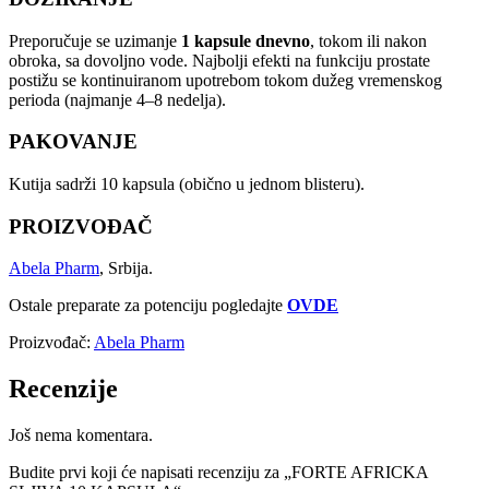
Preporučuje se uzimanje
1 kapsule dnevno
, tokom ili nakon
obroka, sa dovoljno vode. Najbolji efekti na funkciju prostate
postižu se kontinuiranom upotrebom tokom dužeg vremenskog
perioda (najmanje 4–8 nedelja).
PAKOVANJE
Kutija sadrži 10 kapsula (obično u jednom blisteru).
PROIZVOĐAČ
Abela Pharm
, Srbija.
Ostale preparate za potenciju pogledajte
OVDE
Proizvođač:
Abela Pharm
Recenzije
Još nema komentara.
Budite prvi koji će napisati recenziju za „FORTE AFRICKA