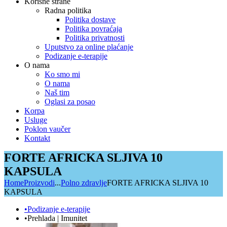
Korisne strane
Radna politika
Politika dostave
Politika povraćaja
Politika privatnosti
Uputstvo za online plaćanje
Podizanje e-terapije
O nama
Ko smo mi
O nama
Naš tim
Oglasi za posao
Korpa
Usluge
Poklon vaučer
Kontakt
FORTE AFRICKA SLJIVA 10
KAPSULA
Home
Proizvodi
...
Polno zdravlje
FORTE AFRICKA SLJIVA 10
KAPSULA
•Podizanje e-terapije
•Prehlada | Imunitet