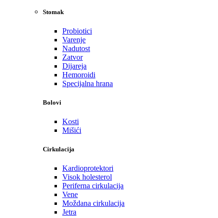
Stomak
Probiotici
Varenje
Nadutost
Zatvor
Dijareja
Hemoroidi
Specijalna hrana
Bolovi
Kosti
Mišići
Cirkulacija
Kardioprotektori
Visok holesterol
Periferna cirkulacija
Vene
Moždana cirkulacija
Jetra