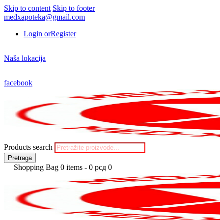
Skip to content
Skip to footer
medxapoteka@gmail.com
Login or
Register
Naša lokacija
facebook
Products search
Pretraga
Shopping Bag
0 items
-
0 рсд
0