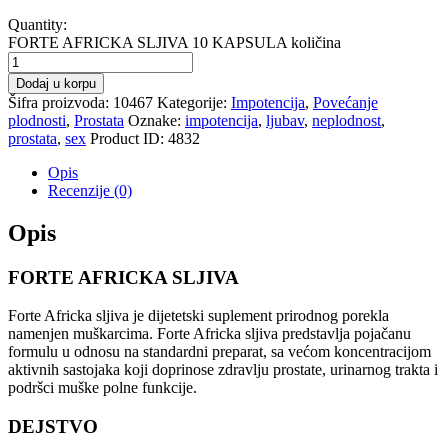
Quantity:
FORTE AFRICKA SLJIVA 10 KAPSULA količina
Dodaj u korpu
Šifra proizvoda:
10467
Kategorije:
Impotencija
,
Povećanje
plodnosti
,
Prostata
Oznake:
impotencija
,
ljubav
,
neplodnost
,
prostata
,
sex
Product ID:
4832
Opis
Recenzije (0)
Opis
FORTE AFRICKA SLJIVA
Forte Africka sljiva je dijetetski suplement prirodnog porekla
namenjen muškarcima. Forte Africka sljiva predstavlja pojačanu
formulu u odnosu na standardni preparat, sa većom koncentracijom
aktivnih sastojaka koji doprinose zdravlju prostate, urinarnog trakta i
podršci muške polne funkcije.
DEJSTVO