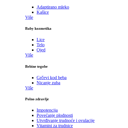
Adaptirano mleko
Kašice
Više
Baby kozmetika
Lice
Telo
Ojed
Više
Bebine tegobe
Grčevi kod beba
Nicanje zuba
Više
Polno zdravlje
Impotencija
Povećanje plodnosti
Utvrđivanje trudnoće i ovulacije
Vitamini za trudnice