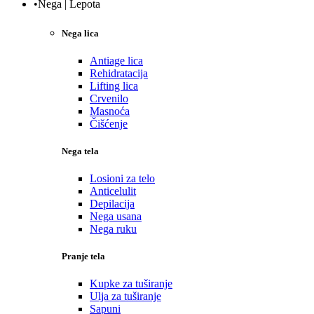
•Nega | Lepota
Nega lica
Antiage lica
Rehidratacija
Lifting lica
Crvenilo
Masnoća
Čišćenje
Nega tela
Losioni za telo
Anticelulit
Depilacija
Nega usana
Nega ruku
Pranje tela
Kupke za tuširanje
Ulja za tuširanje
Sapuni