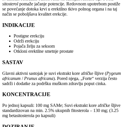
sitosterol
pomaže jačanje potencije. Redovnom upotrebom postiže
se povećanje dotoka krvi u erektilno tkivo polnog organa i na taj
način se poboljšava kvalitet erekcije.
INDIKACIJE
Postigne erekciju
Održi erekciju
Pojača želju za seksom
Otkloni erektilne smetnje prostate
SASTAV
Glavni aktivni sastojak je suvi ekstrakt kore afričke šljive (
Pygeum
africanum
/
Prunus africana
). Pored njega, „Forte“ verzija često
sadrži i dodatke za podršku muškom zdravlju poput cinka.
KONCENTRACIJE
Po jednoj kapsuli: 100 mg SAMe; Suvi ekstrakt kore afričke šljive
standardizovan na min. 2.5% ukupnih fitosterola – 130 mg; (3.25
mg betasitosterola po kapsuli)
DOZIRANJE