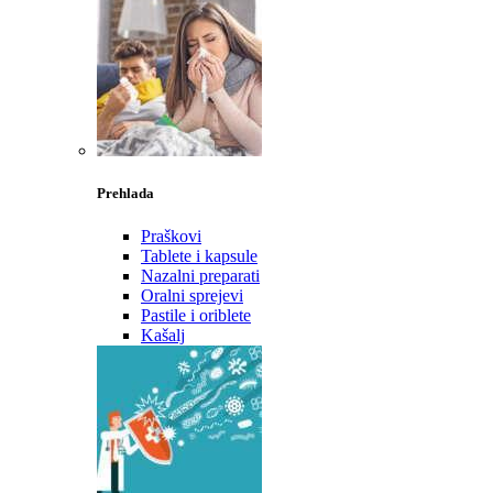
Prehlada
Praškovi
Tablete i kapsule
Nazalni preparati
Oralni sprejevi
Pastile i oriblete
Kašalj