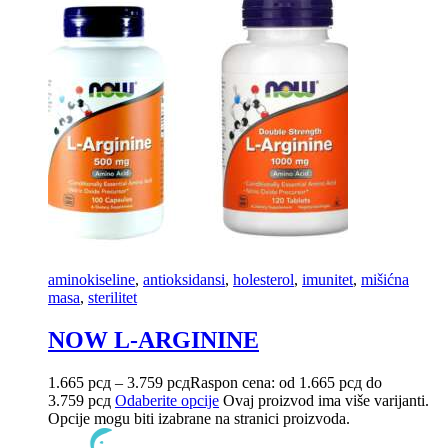
aminokiseline
,
antioksidansi
,
holesterol
,
imunitet
,
mišićna
masa
,
sterilitet
NOW L-ARGININE
1.665
рсд
–
3.759
рсд
Raspon cena: od 1.665 рсд do
3.759 рсд
Odaberite opcije
Ovaj proizvod ima više varijanti.
Opcije mogu biti izabrane na stranici proizvoda.