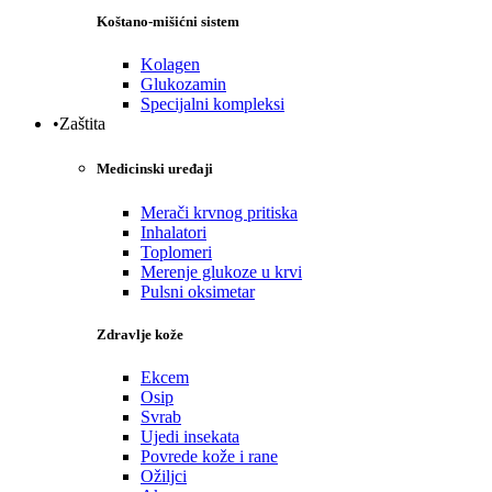
Koštano-mišićni sistem
Kolagen
Glukozamin
Specijalni kompleksi
•Zaštita
Medicinski uređaji
Merači krvnog pritiska
Inhalatori
Toplomeri
Merenje glukoze u krvi
Pulsni oksimetar
Zdravlje kože
Ekcem
Osip
Svrab
Ujedi insekata
Povrede kože i rane
Ožiljci