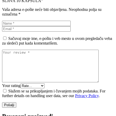
SLJIVA 10 KAPSULA“
Vaša adresa e-pošte neće biti objavljena.
Neophodna polja su
označena
*
Sačuvaj moje ime, e-poštu i veb mesto u ovom pregledaču veba
za sledeći put kada komentarišem.
Your rating
Slažem se sa prikupljanjem i čuvanjem mojih podataka. For
further details on handling user data, see our
Privacy Policy
.