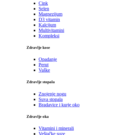
Cink
Selen
Magnezijum
D3 vitamin
Kalcijum
Multivitamini
Kompleksi
Zdravlje kose
Opadanje
Perut
Vaške
Zdravlje stopala
Znojenje nogu
Suva stopala
Bradavice i kurje oko
Zdravlje oka
Vitamini i minerali
Veštačke suze