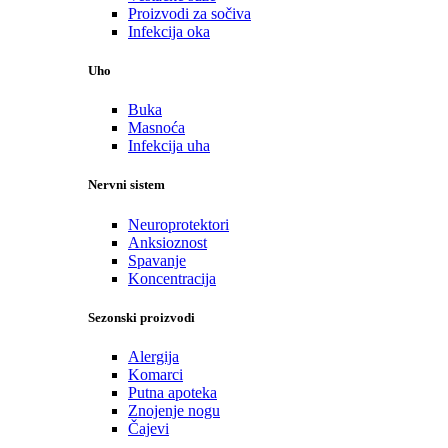
Proizvodi za sočiva
Infekcija oka
Uho
Buka
Masnoća
Infekcija uha
Nervni sistem
Neuroprotektori
Anksioznost
Spavanje
Koncentracija
Sezonski proizvodi
Alergija
Komarci
Putna apoteka
Znojenje nogu
Čajevi