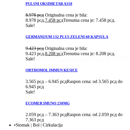
PULSNI OKSIMETAR A310
8.978
рсд
Originalna cena je bila:
8.978 рсд.
7.458
рсд
Trenutna cena je: 7.458 рсд.
Sale!
GERMANIJUM 132 PLUS ZELENI 60 KAPSULA
9.423
рсд
Originalna cena je bila:
9.423 рсд.
8.208
рсд
Trenutna cena je: 8.208 рсд.
Sale!
ORTHOMOL IMMUN KESICE
3.565
рсд
–
6.945
рсд
Raspon cena: od 3.565 рсд do
6.945 рсд
Sale!
ECOMER IMUNO 250MG
2.059
рсд
–
7.363
рсд
Raspon cena: od 2.059 рсд do
7.363 рсд
•Stomak | Bol | Cirkulacija