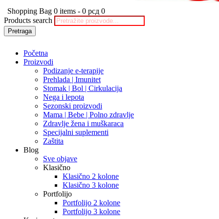
Shopping Bag
0 items
-
0 рсд
0
Products search
Pretraga
Početna
Proizvodi
Podizanje e-terapije
Prehlada | Imunitet
Stomak | Bol | Cirkulacija
Nega i lepota
Sezonski proizvodi
Mama | Bebe | Polno zdravlje
Zdravlje žena i muškaraca
Specijalni suplementi
Zaštita
Blog
Sve objave
Klasično
Klasično 2 kolone
Klasično 3 kolone
Portfolijo
Portfolijo 2 kolone
Portfolijo 3 kolone