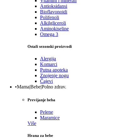
Vitamini i minerali
Antioksidansi
Bioflavonoidi
Polifenoli
Alkilgliceroli
Aminokiseline
Omega 3
Ostali sezonski proizvodi
Alergija
Komarci
Putna apoteka
Znojenje nogu
Čajevi
•Mama|Bebe|Polno zdrav.
Previjanje beba
Pelene
Maramice
Više
Hrana za bebe