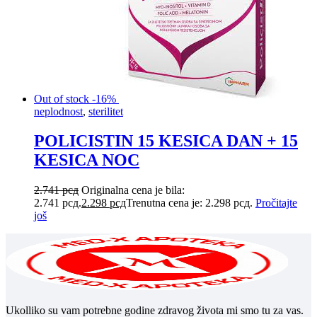
Out of stock
-16%
neplodnost
,
sterilitet
POLICISTIN 15 KESICA DAN + 15
KESICA NOC
2.741
рсд
Originalna cena je bila:
2.741 рсд.
2.298
рсд
Trenutna cena je: 2.298 рсд.
Pročitajte
još
Ukolliko su vam potrebne godine zdravog života mi smo tu za vas.