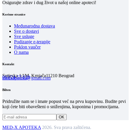
Osigurajte zdrav i dug život u našoj online apoteci!
Korisne stranice
Međunarodna dostava
Sve o dostavi
Sve usluge
Podizanje e-terapije
Poklon vaučer
O nama
Kontakt
Sutjeska 1/1M, Krnjača
11210 Beograd
061/24-57-039
medxapoteka@gmail.com
Bilten
Pridružite nam se i imate popust već na prvu kupovinu. Budite prvi
koji ćete biti obavešteni o sniženjima, kuponima i promocijama.
MED-X APOTEKA
2026. Sva prava zaštićena.