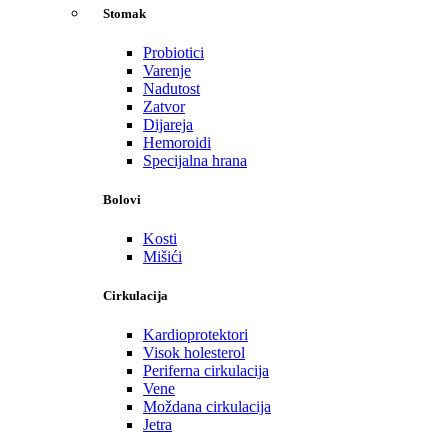
Stomak
Probiotici
Varenje
Nadutost
Zatvor
Dijareja
Hemoroidi
Specijalna hrana
Bolovi
Kosti
Mišići
Cirkulacija
Kardioprotektori
Visok holesterol
Periferna cirkulacija
Vene
Moždana cirkulacija
Jetra