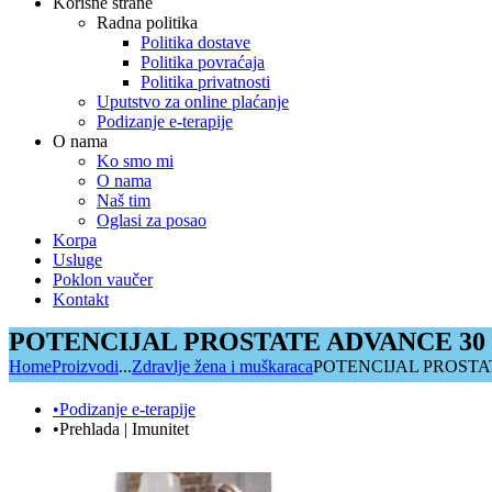
Korisne strane
Radna politika
Politika dostave
Politika povraćaja
Politika privatnosti
Uputstvo za online plaćanje
Podizanje e-terapije
O nama
Ko smo mi
O nama
Naš tim
Oglasi za posao
Korpa
Usluge
Poklon vaučer
Kontakt
POTENCIJAL PROSTATE ADVANCE 30
Home
Proizvodi
...
Zdravlje žena i muškaraca
POTENCIJAL PROSTA
•Podizanje e-terapije
•Prehlada | Imunitet