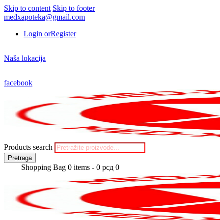
Skip to content
Skip to footer
medxapoteka@gmail.com
Login or
Register
Naša lokacija
facebook
Products search
Pretraga
Shopping Bag
0 items
-
0 рсд
0