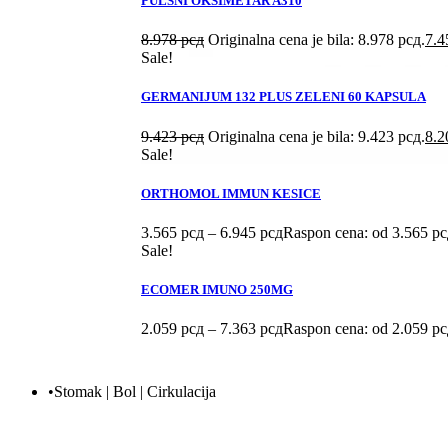
PULSNI OKSIMETAR A310
8.978
рсд
Originalna cena je bila: 8.978 рсд.
7.
Sale!
GERMANIJUM 132 PLUS ZELENI 60 KAPSULA
9.423
рсд
Originalna cena je bila: 9.423 рсд.
8.
Sale!
ORTHOMOL IMMUN KESICE
3.565
рсд
–
6.945
рсд
Raspon cena: od 3.565 рс
Sale!
ECOMER IMUNO 250MG
2.059
рсд
–
7.363
рсд
Raspon cena: od 2.059 рс
•Stomak | Bol | Cirkulacija