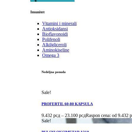
Imunitet
Vitamini i minerali
Antioksidansi
Bioflavonoidi
Polifenoli
Alkilgliceroli
Aminokiseline
Omega 3
Nedeljna ponuda
Sale!
PROFERTIL 60-80 KAPSULA
9.432
рсд
–
23.100
рсд
Raspon cena: od 9.432 
Sale!