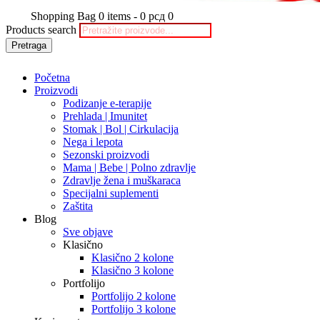
Shopping Bag
0 items
-
0 рсд
0
Products search
Pretraga
Početna
Proizvodi
Podizanje e-terapije
Prehlada | Imunitet
Stomak | Bol | Cirkulacija
Nega i lepota
Sezonski proizvodi
Mama | Bebe | Polno zdravlje
Zdravlje žena i muškaraca
Specijalni suplementi
Zaštita
Blog
Sve objave
Klasično
Klasično 2 kolone
Klasično 3 kolone
Portfolijo
Portfolijo 2 kolone
Portfolijo 3 kolone