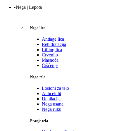
•Nega | Lepota
Nega lica
Antiage lica
Rehidratacija
Lifting lica
Crvenilo
Masnoća
Čišćenje
Nega tela
Losioni za telo
Anticelulit
Depilacija
Nega usana
Nega ruku
Pranje tela