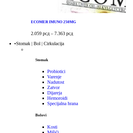
ECOMER IMUNO 250MG
2.059
рсд
–
7.363
рсд
•Stomak | Bol | Cirkulacija
Stomak
Probiotici
Varenje
Nadutost
Zatvor
Dijareja
Hemoroidi
Specijalna hrana
Bolovi
Kosti
Mišići