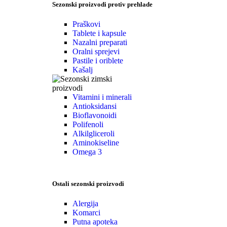
Sezonski proizvodi protiv prehlade
Praškovi
Tablete i kapsule
Nazalni preparati
Oralni sprejevi
Pastile i oriblete
Kašalj
Vitamini i minerali
Antioksidansi
Bioflavonoidi
Polifenoli
Alkilgliceroli
Aminokiseline
Omega 3
Ostali sezonski proizvodi
Alergija
Komarci
Putna apoteka