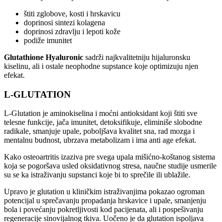
štiti zglobove, kosti i hrskavicu
doprinosi sintezi kolagena
doprinosi zdravlju i lepoti kože
podiže imunitet
Glutathione Hyaluronic
sadrži najkvalitetniju hijaluronsku
kiselinu, ali i ostale neophodne supstance koje optimizuju njen
efekat.
L-GLUTATION
L-Glutation je aminokiselina i moćni antioksidant koji štiti sve
telesne funkcije, jača imunitet, detoksifikuje, eliminiše slobodne
radikale, smanjuje upale, poboljšava kvalitet sna, rad mozga i
mentalnu budnost, ubrzava metabolizam i ima anti age efekat.
Kako osteoartritis izaziva pre svega upala mišićno-koštanog sistema
koja se pogoršava usled oksidativnog stresa, naučne studije usmerile
su se ka istraživanju supstanci koje bi to sprečile ili ublažile.
Upravo je glutation u kliničkim istraživanjima pokazao ogroman
potencijal u sprečavanju propadanja hrskavice i upale, smanjenju
bola i povećanju pokretljivosti kod pacijenata, ali i pospešivanju
regeneracije sinovijalnog tkiva. Uočeno je da glutation ispoljava