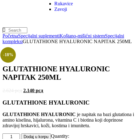
Rukavice
Zavoji
Početna
Specijalni suplementi
Koštano-mišićni sistem
Specijalni
kompleksi
GLUTATHIONE HYALURONIC NAPITAK 250ML
-18%
GLUTATHIONE HYALURONIC
NAPITAK 250ML
2.624
рсд
2.140
рсд
GLUTATHIONE HYALURONIC
GLUTATHIONE HYALURONIC
je napitak na bazi glutationa i
amino kiselina, hijalurona, vitamina C i biotina koji doprinose
zdravijoj hrskavici, koži, kostima i imunitetu.
Quantity:
Dodaj u korpu