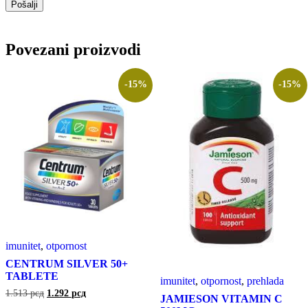
Povezani proizvodi
-15%
-15%
imunitet
,
otpornost
CENTRUM SILVER 50+
TABLETE
imunitet
,
otpornost
,
prehlada
1.513
рсд
1.292
рсд
JAMIESON VITAMIN C