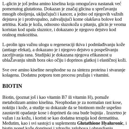
L-glicin je još jedna amino kiselina koja omogućava nastanak već
pomenutog glutationa. Dokazan je značaj glicina u sprečavanju
mnogih oboljenja, uključujući i kancer, a jedno od njegovih važnih
dejstava je i protivupalno, zahvaljujući kome olakšava bolove kod
artritisa. Kada je koža, odnosno sluzokoža u pitanju, glicin je veoma
koristan kod upala sluznice, i dokazano je njegovo dejstvo kod
oralnog mukozitisa.
L-prolin igra važnu ulogu u regeneraciji tkiva i podmlađivanju kože
(antiage efekat), a dokazano je i njegovo dejstvo u pospešivanju
zaceljivanja rana. Studijski je dokazana njegova efikasnost u
ublaŽavanju sitnih bora oko očiju i doprinos glatkoj i elastičnoj koži.
Sve ove amino kiseline neophodne su za sintezu proteina i stvaranje
kolagena. Dodatnu potporu tom procesu pružaju i vitamini.
BIOTIN
Biotin, (poznat još i kao vitamin B7 ili vitamin H), pomaže
metabolizam amino kiselina. Neophodan je za normalan rast kose,
noktiju i kože, a studije su dokazale da se biotinom može uspešno
zaustaviti opadanje kose i doprineti da ona bude bujnija . Izuzetno je
važan i za kožu, i koristi se kao dodatna terapija kod dermatitisa.
Međutim, kao i svi sastojci u suplementu
Glutathione Hyaluronic
, i
biotin pored kože doprinosi i zdravlju zglobova i obnavljanju