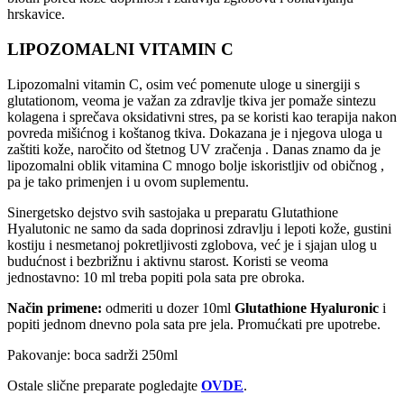
hrskavice.
LIPOZOMALNI VITAMIN C
Lipozomalni vitamin C, osim već pomenute uloge u sinergiji s
glutationom, veoma je važan za zdravlje tkiva jer pomaže sintezu
kolagena i sprečava oksidativni stres, pa se koristi kao terapija nakon
povreda mišićnog i koštanog tkiva. Dokazana je i njegova uloga u
zaštiti kože, naročito od štetnog UV zračenja . Danas znamo da je
lipozomalni oblik vitamina C mnogo bolje iskoristljiv od običnog ,
pa je tako primenjen i u ovom suplementu.
Sinergetsko dejstvo svih sastojaka u preparatu Glutathione
Hyalutonic ne samo da sada doprinosi zdravlju i lepoti kože, gustini
kostiju i nesmetanoj pokretljivosti zglobova, već je i sjajan ulog u
budućnost i bezbrižnu i aktivnu starost. Koristi se veoma
jednostavno: 10 ml treba popiti pola sata pre obroka.
Način primene:
odmeriti u dozer 10ml
Glutathione Hyaluronic
i
popiti jednom dnevno pola sata pre jela. Promućkati pre upotrebe.
Pakovanje: boca sadrži 250ml
Ostale slične preparate pogledajte
OVDE
.