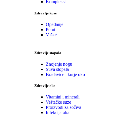
Kompleksi
Zdravlje kose
Opadanje
Perut
Vaške
Zdravlje stopala
Znojenje nogu
Suva stopala
Bradavice i kurje oko
Zdravlje oka
Vitamini i minerali
Veštačke suze
Proizvodi za sočiva
Infekcija oka