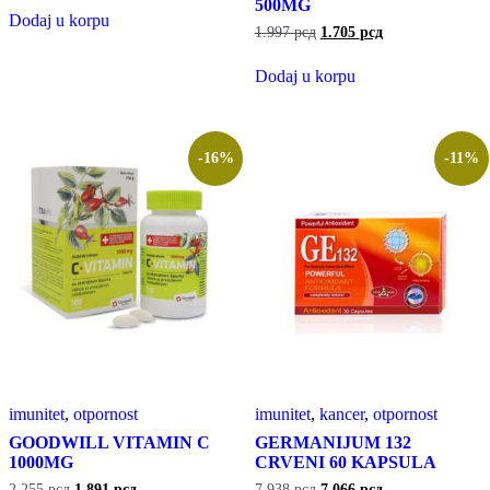
500MG
Dodaj u korpu
1.997
рсд
1.705
рсд
Dodaj u korpu
-16%
-11%
imunitet
,
otpornost
imunitet
,
kancer
,
otpornost
GOODWILL VITAMIN C
GERMANIJUM 132
1000MG
CRVENI 60 KAPSULA
2.255
рсд
1.891
рсд
7.938
рсд
7.066
рсд