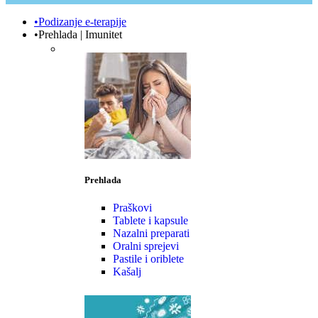
•Podizanje e-terapije
•Prehlada | Imunitet
Prehlada
Praškovi
Tablete i kapsule
Nazalni preparati
Oralni sprejevi
Pastile i oriblete
Kašalj