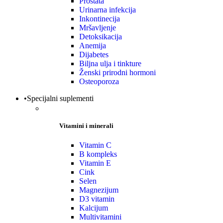
Prostata
Urinarna infekcija
Inkontinecija
Mršavljenje
Detoksikacija
Anemija
Dijabetes
Biljna ulja i tinkture
Ženski prirodni hormoni
Osteoporoza
•Specijalni suplementi
Vitamini i minerali
Vitamin C
B kompleks
Vitamin E
Cink
Selen
Magnezijum
D3 vitamin
Kalcijum
Multivitamini