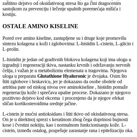
zaštitno dejstvo od oksidativnog stresa što ga čini dragocenim
sastojkom za prevenciju i lečenje upalnih poremećaja mišića i
kostiju.
OSTALE AMINO KISELINE
Pored ove amino kiseline, zastupljene su i druge koje promovišu
sintezu kolagena u koži i zglobovima: L-histidin L-cistein, L-glicin i
L-prolin.
L-histidin je jedan od gradivnih blokova kolagena koji ima ulogu u
izgradnji i regeneraciji tkiva, nastanku krvnih i održavanju nervnih
ćelija, i važan je u metabolizmu elemenata u tragovima. Njegova
uloga u preparatu
Glutathione Hyaluronic
je dvojaka. Osim što
štiti zglobove i hrskavicu, jer je dokazano da osobe obolele od
artritisa pate od niskog nivoa ove aminokiseline , histidin pomaže
regeneraciju kože i sprečava upalne procese. Dokazano je njegovo
pozitivno dejstvo kod ekcema i procenjeno da je njegov efekat
sličan kortikosteroidima srednje jačine.
L-cistein je moćni antioksidans i štiti tkivo od okisdativnog stresa.
On je u direktnoj sprezi s keratinom zbog čega doprinosi bujnosti
kose i čvrstini noktiju, kao i normalnom funkcionisanju kože. L-
cistein, između ostalog, pospešuje zarastanje rana i epitelizaciju oka.