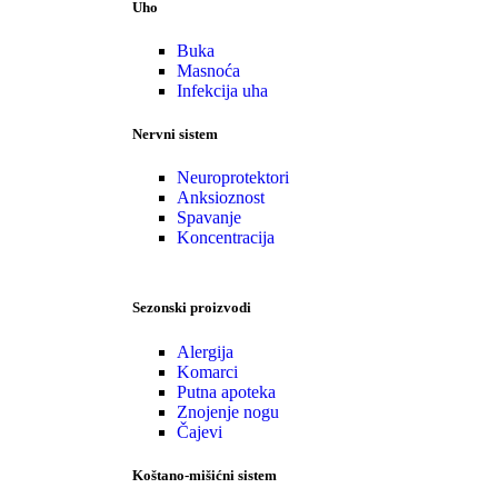
Uho
Buka
Masnoća
Infekcija uha
Nervni sistem
Neuroprotektori
Anksioznost
Spavanje
Koncentracija
Sezonski proizvodi
Alergija
Komarci
Putna apoteka
Znojenje nogu
Čajevi
Koštano-mišićni sistem