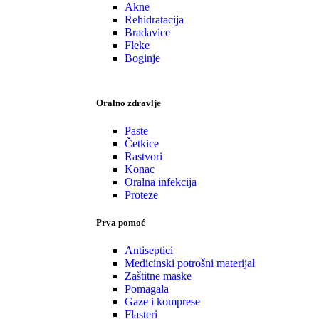
Akne
Rehidratacija
Bradavice
Fleke
Boginje
Oralno zdravlje
Paste
Četkice
Rastvori
Konac
Oralna infekcija
Proteze
Prva pomoć
Antiseptici
Medicinski potrošni materijal
Zaštitne maske
Pomagala
Gaze i komprese
Flasteri