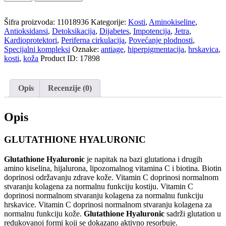
Šifra proizvoda:
11018936
Kategorije:
Kosti
,
Aminokiseline
,
Antioksidansi
,
Detoksikacija
,
Dijabetes
,
Impotencija
,
Jetra
,
Kardioprotektori
,
Periferna cirkulacija
,
Povećanje plodnosti
,
Specijalni kompleksi
Oznake:
antiage
,
hiperpigmentacija
,
hrskavica
,
kosti
,
koža
Product ID:
17898
Opis
Recenzije (0)
Opis
GLUTATHIONE HYALURONIC
Glutathione Hyaluronic
je napitak na bazi glutationa i drugih
amino kiselina, hijalurona, lipozomalnog vitamina C i biotina. Biotin
doprinosi održavanju zdrave kože. Vitamin C doprinosi normalnom
stvaranju kolagena za normalnu funkciju kostiju. Vitamin C
doprinosi normalnom stvaranju kolagena za normalnu funkciju
hrskavice. Vitamin C doprinosi normalnom stvaranju kolagena za
normalnu funkciju kože.
Glutathione Hyaluronic
sadrži glutation u
redukovanoj formi koji se dokazano aktivno resorbuje.