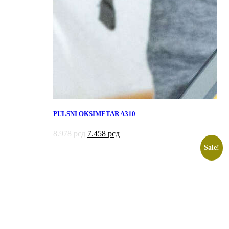
PULSNI OKSIMETAR A310
8.978
рсд
7.458
рсд
Sale!