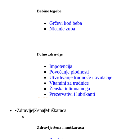
Bebine tegobe
Grčevi kod beba
Nicanje zuba
VIŠE
Polno zdravlje
Impotencija
Povećanje plodnosti
Utvrđivanje trudnoće i ovulacije
Vitamini za trudnice
Ženska intimna nega
Prezervativi i lubrikanti
VIŠE
•Zdravlje|Žena|Muškaraca
Zdravlje žena i muškaraca