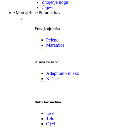
Znojenje nogu
Čajevi
•Mama|Bebe|Polno zdrav.
Previjanje beba
Pelene
Maramice
VIŠE
Hrana za bebe
Adaptirano mleko
Kašice
VIŠE
Baby kozmetika
Lice
Telo
Ojed
VIŠE