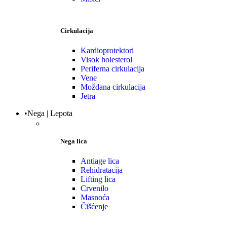
Cirkulacija
Kardioprotektori
Visok holesterol
Periferna cirkulacija
Vene
Moždana cirkulacija
Jetra
•Nega | Lepota
Nega lica
Antiage lica
Rehidratacija
Lifting lica
Crvenilo
Masnoća
Čišćenje