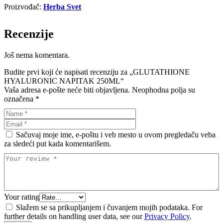
Proizvođač:
Herba Svet
Recenzije
Još nema komentara.
Budite prvi koji će napisati recenziju za „GLUTATHIONE
HYALURONIC NAPITAK 250ML“
Vaša adresa e-pošte neće biti objavljena.
Neophodna polja su
označena
*
Sačuvaj moje ime, e-poštu i veb mesto u ovom pregledaču veba
za sledeći put kada komentarišem.
Your rating
Slažem se sa prikupljanjem i čuvanjem mojih podataka. For
further details on handling user data, see our
Privacy Policy
.