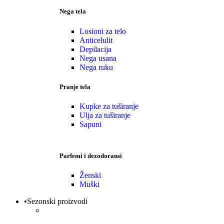
Nega tela
Losioni za telo
Anticelulit
Depilacija
Nega usana
Nega ruku
Pranje tela
Kupke za tuširanje
Ulja za tuširanje
Sapuni
Parfemi i dezodoransi
Ženski
Muški
•Sezonski proizvodi