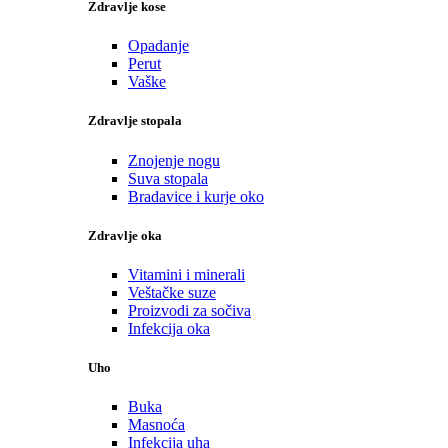
Zdravlje kose
Opadanje
Perut
Vaške
Zdravlje stopala
Znojenje nogu
Suva stopala
Bradavice i kurje oko
Zdravlje oka
Vitamini i minerali
Veštačke suze
Proizvodi za sočiva
Infekcija oka
Uho
Buka
Masnoća
Infekcija uha