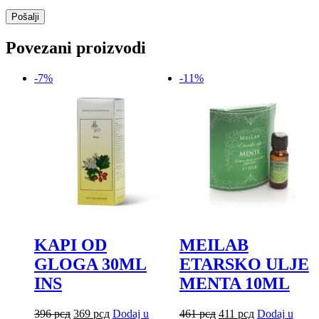
Povezani proizvodi
-7%
-11%
KAPI OD
MEILAB
GLOGA 30ML
ETARSKO ULJE
INS
MENTA 10ML
Originalna
Trenutna
Originalna
Trenutna
396
рсд
369
рсд
Dodaj u
461
рсд
411
рсд
Dodaj u