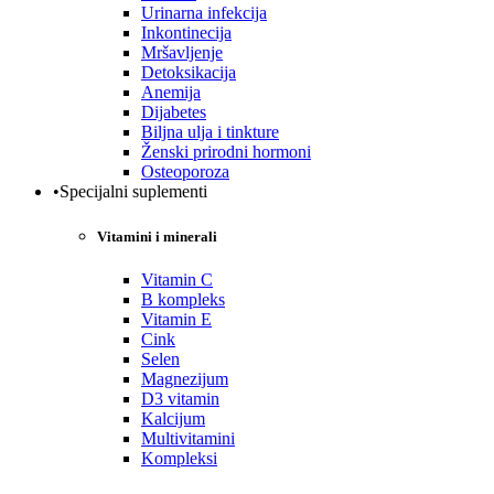
Urinarna infekcija
Inkontinecija
Mršavljenje
Detoksikacija
Anemija
Dijabetes
Biljna ulja i tinkture
Ženski prirodni hormoni
Osteoporoza
•Specijalni suplementi
Vitamini i minerali
Vitamin C
B kompleks
Vitamin E
Cink
Selen
Magnezijum
D3 vitamin
Kalcijum
Multivitamini
Kompleksi