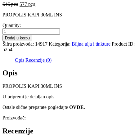
Originalna
Trenutna
646
рсд
577
рсд
cena
cena
PROPOLIS KAPI 30ML INS
je
je:
bila:
577 рсд.
Quantity:
646 рсд.
PROPOLIS
KAPI
Dodaj u korpu
30ML
Šifra proizvoda:
14917
Kategorija:
Biljna ulja i tinkture
Product ID:
INS
5254
količina
Opis
Recenzije (0)
Opis
PROPOLIS KAPI 30ML INS
U pripremi je detaljan opis.
Ostale slične preparate pogledajte
OVDE
.
Proizvođač:
Recenzije