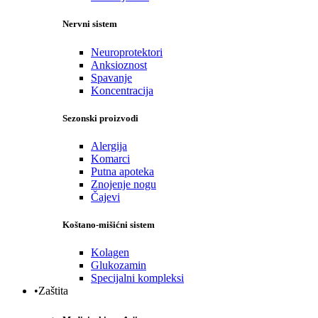
Nervni sistem
Neuroprotektori
Anksioznost
Spavanje
Koncentracija
Sezonski proizvodi
Alergija
Komarci
Putna apoteka
Znojenje nogu
Čajevi
Koštano-mišićni sistem
Kolagen
Glukozamin
Specijalni kompleksi
•Zaštita