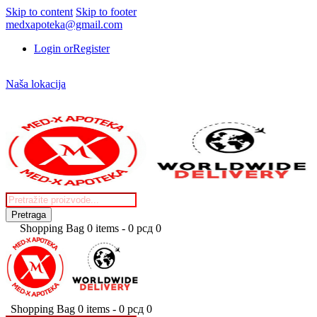
Skip to content
Skip to footer
medxapoteka@gmail.com
Login or
Register
Naša lokacija
facebook
Products
search
Pretraga
Shopping Bag
0 items
-
0 рсд
0
Shopping Bag
0 items
-
0 рсд
0