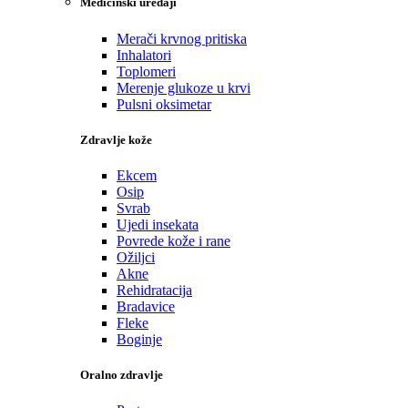
Medicinski uređaji
Merači krvnog pritiska
Inhalatori
Toplomeri
Merenje glukoze u krvi
Pulsni oksimetar
Zdravlje kože
Ekcem
Osip
Svrab
Ujedi insekata
Povrede kože i rane
Ožiljci
Akne
Rehidratacija
Bradavice
Fleke
Boginje
Oralno zdravlje