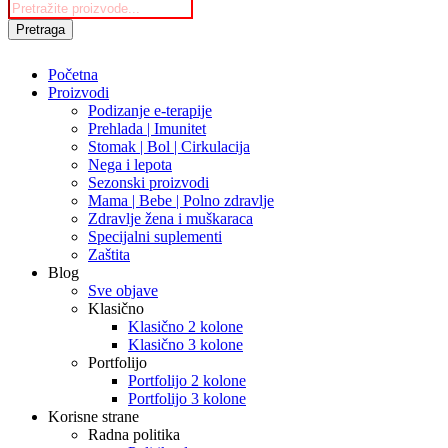
Products
search
Pretraga
Početna
Proizvodi
Podizanje e-terapije
Prehlada | Imunitet
Stomak | Bol | Cirkulacija
Nega i lepota
Sezonski proizvodi
Mama | Bebe | Polno zdravlje
Zdravlje žena i muškaraca
Specijalni suplementi
Zaštita
Blog
Sve objave
Klasično
Klasično 2 kolone
Klasično 3 kolone
Portfolijo
Portfolijo 2 kolone
Portfolijo 3 kolone
Korisne strane
Radna politika