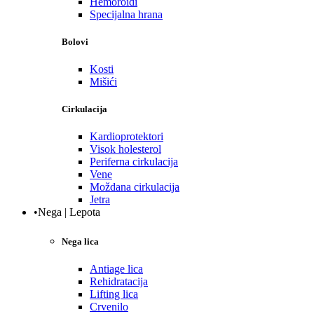
Hemoroidi
Specijalna hrana
Bolovi
Kosti
Mišići
Cirkulacija
Kardioprotektori
Visok holesterol
Periferna cirkulacija
Vene
Moždana cirkulacija
Jetra
•Nega | Lepota
Nega lica
Antiage lica
Rehidratacija
Lifting lica
Crvenilo