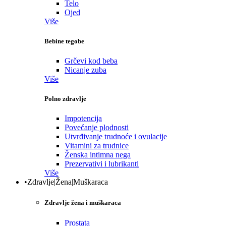
Telo
Ojed
Više
Bebine tegobe
Grčevi kod beba
Nicanje zuba
Više
Polno zdravlje
Impotencija
Povećanje plodnosti
Utvrđivanje trudnoće i ovulacije
Vitamini za trudnice
Ženska intimna nega
Prezervativi i lubrikanti
Više
•Zdravlje|Žena|Muškaraca
Zdravlje žena i muškaraca
Prostata