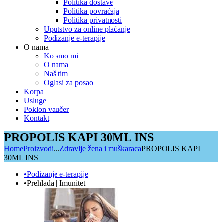
Politika dostave
Politika povraćaja
Politika privatnosti
Uputstvo za online plaćanje
Podizanje e-terapije
O nama
Ko smo mi
O nama
Naš tim
Oglasi za posao
Korpa
Usluge
Poklon vaučer
Kontakt
PROPOLIS KAPI 30ML INS
Home
Proizvodi
...
Zdravlje žena i muškaraca
PROPOLIS KAPI
30ML INS
•Podizanje e-terapije
•Prehlada | Imunitet