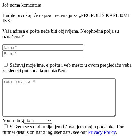
Još nema komentara.
Budite prvi koji će napisati recenziju za „PROPOLIS KAPI 30ML
INS“
Vaša adresa e-pošte neće biti objavljena.
Neophodna polja su
označena
*
Sačuvaj moje ime, e-poštu i veb mesto u ovom pregledaču veba
za sledeći put kada komentarišem.
Your rating
Slažem se sa prikupljanjem i čuvanjem mojih podataka. For
further details on handling user data, see our
Privacy Policy
.