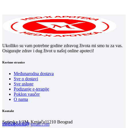
bila:
331 рсд.
bila:
368 рсд.
356 рсд.
395 рсд.
Ukolliko su vam potrebne godine zdravog života mi smo tu za vas.
Osigurajte zdrav i dug život u našoj online apoteci!
Korisne stranice
Međunarodna dostava
Sve o dostavi
Sve usluge
Podizanje e-terapije
Poklon vaučer
O nama
Kontakt
Sutjeska 1/1M, Krnjača
11210 Beograd
061/24-57-039
medxapoteka@gmail.com