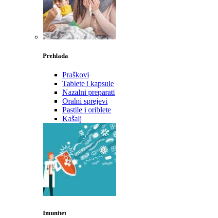
Prehlada
Praškovi
Tablete i kapsule
Nazalni preparati
Oralni sprejevi
Pastile i oriblete
Kašalj
Imunitet