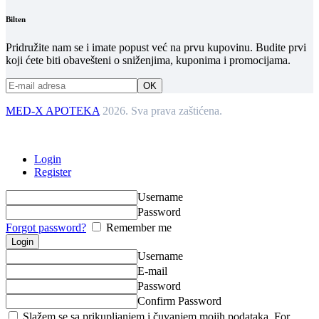
Bilten
Pridružite nam se i imate popust već na prvu kupovinu. Budite prvi
koji ćete biti obavešteni o sniženjima, kuponima i promocijama.
MED-X APOTEKA
2026. Sva prava zaštićena.
Login
Register
Username
Password
Forgot password?
Remember me
Username
E-mail
Password
Confirm Password
Slažem se sa prikupljanjem i čuvanjem mojih podataka. For