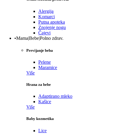
Alergija
Komarci
Putna apoteka
Znojenje nogu
Čajevi
•Mama|Bebe|Polno zdrav.
Previjanje beba
Pelene
Maramice
Više
Hrana za bebe
Adaptirano mleko
Kašice
Više
Baby kozmetika
Lice