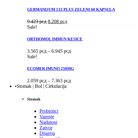
je
je:
bila:
7.458 рсд.
GERMANIJUM 132 PLUS ZELENI 60 KAPSULA
8.978 рсд.
Originalna
Trenutna
9.423
рсд
8.208
рсд
cena
cena
Sale!
je
je:
bila:
8.208 рсд.
ORTHOMOL IMMUN KESICE
9.423 рсд.
Raspon
3.565
рсд
–
6.945
рсд
cena:
Sale!
od
3.565 рсд
ECOMER IMUNO 250MG
do
6.945 рсд
Raspon
2.059
рсд
–
7.363
рсд
cena:
•Stomak | Bol | Cirkulacija
od
2.059 рсд
Stomak
do
7.363 рсд
Probiotici
Varenje
Nadutost
Zatvor
Dijareja