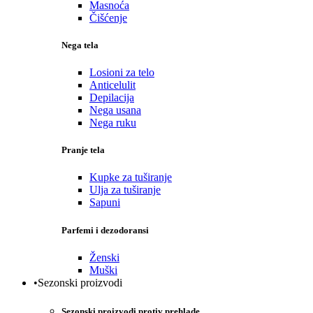
Masnoća
Čišćenje
Nega tela
Losioni za telo
Anticelulit
Depilacija
Nega usana
Nega ruku
Pranje tela
Kupke za tuširanje
Ulja za tuširanje
Sapuni
Parfemi i dezodoransi
Ženski
Muški
•Sezonski proizvodi
Sezonski proizvodi protiv prehlade