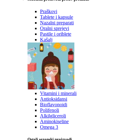
Praškovi
Tablete i kapsule
Nazalni preparati
Oralni sprejevi
Pastile i oriblete
Kašalj
Vitamini i minerali
Antioksidansi
Bioflavonoidi
Polifenoli
Alkilgliceroli
Aminokiseline
Omega 3
Ostali sezonski proizvodi