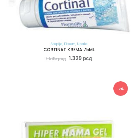
Atopija
,
Ekcem
,
Upala
CORTINAT KREMA 75ML
1.329
рсд
1.585
рсд
-7%