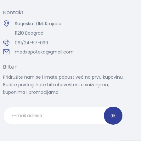
Kontakt
Sutjeska 1/1M, Krnjača
11210 Beograd
061/24-57-039
medxapoteka@gmail.com
Bilten
Pridružite nam se i imate popust već na prvu kupovinu.
Budite prvi koji ćete biti obavešteni o sniženjima,
kuponima i promocijama.