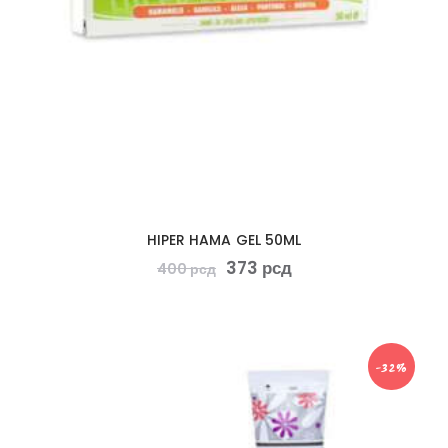
HIPER HAMA GEL 50ML
373
рсд
400
рсд
-32%