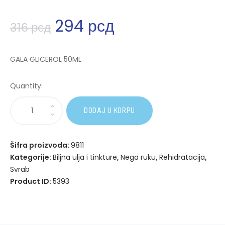
294
рсд
316
рсд
GALA GLICEROL 50ML
Quantity:
A
DODAJ U KORPU
l
t
e
Šifra proizvoda:
9811
r
Kategorije:
Biljna ulja i tinkture
,
Nega ruku
,
Rehidratacija
,
n
Svrab
a
Product ID:
5393
t
i
v
e