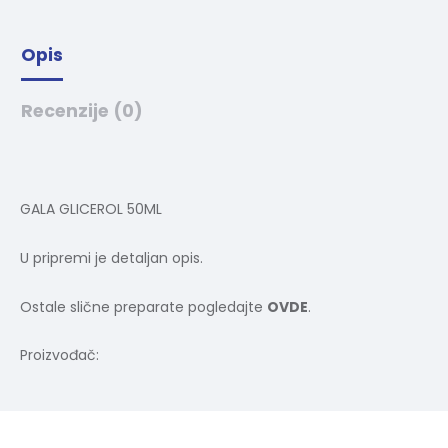
:
Opis
Recenzije (0)
GALA GLICEROL 50ML
U pripremi je detaljan opis.
Ostale slične preparate pogledajte
OVDE
.
Proizvođač: