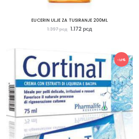
EUCERIN ULJE ZA TUSIRANJE 200ML
1.172
рсд
1.397
рсд
-16%