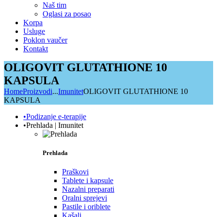
Naš tim
Oglasi za posao
Korpa
Usluge
Poklon vaučer
Kontakt
OLIGOVIT GLUTATHIONE 10
KAPSULA
Home
Proizvodi
...
Imunitet
OLIGOVIT GLUTATHIONE 10
KAPSULA
•Podizanje e-terapije
•Prehlada | Imunitet
Prehlada
Praškovi
Tablete i kapsule
Nazalni preparati
Oralni sprejevi
Pastile i oriblete
Kašalj