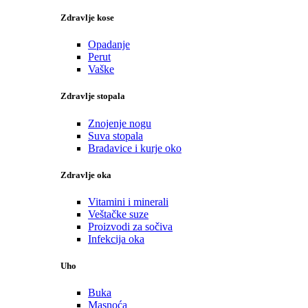
Zdravlje kose
Opadanje
Perut
Vaške
Zdravlje stopala
Znojenje nogu
Suva stopala
Bradavice i kurje oko
Zdravlje oka
Vitamini i minerali
Veštačke suze
Proizvodi za sočiva
Infekcija oka
Uho
Buka
Masnoća