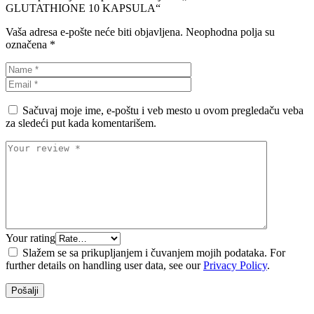
GLUTATHIONE 10 KAPSULA“
Vaša adresa e-pošte neće biti objavljena.
Neophodna polja su
označena
*
Sačuvaj moje ime, e-poštu i veb mesto u ovom pregledaču veba
za sledeći put kada komentarišem.
Your rating
Slažem se sa prikupljanjem i čuvanjem mojih podataka. For
further details on handling user data, see our
Privacy Policy
.