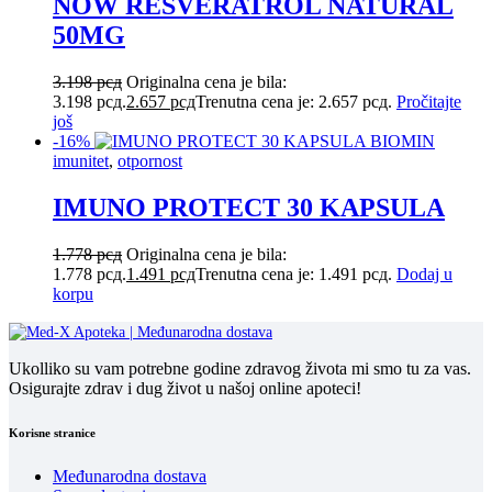
NOW RESVERATROL NATURAL
50MG
3.198
рсд
Originalna cena je bila:
3.198 рсд.
2.657
рсд
Trenutna cena je: 2.657 рсд.
Pročitajte
još
-16%
imunitet
,
otpornost
IMUNO PROTECT 30 KAPSULA
1.778
рсд
Originalna cena je bila:
1.778 рсд.
1.491
рсд
Trenutna cena je: 1.491 рсд.
Dodaj u
korpu
Ukolliko su vam potrebne godine zdravog života mi smo tu za vas.
Osigurajte zdrav i dug život u našoj online apoteci!
Korisne stranice
Međunarodna dostava