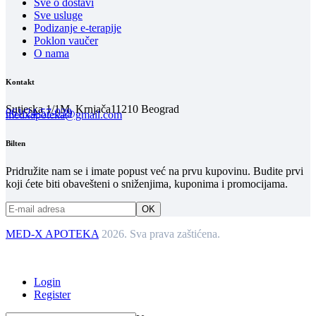
Sve o dostavi
Sve usluge
Podizanje e-terapije
Poklon vaučer
O nama
Kontakt
Sutjeska 1/1M, Krnjača
11210 Beograd
061/24-57-039
medxapoteka@gmail.com
Bilten
Pridružite nam se i imate popust već na prvu kupovinu. Budite prvi
koji ćete biti obavešteni o sniženjima, kuponima i promocijama.
MED-X APOTEKA
2026. Sva prava zaštićena.
Login
Register