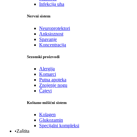
Infekcija uha
Nervni sistem
Neuroprotektori
Anksioznost
Spavanje
Koncentracija
Sezonski proizvodi
Alergija
Komarci
Putna apoteka
Znojenje nogu
Čajevi
Koštano-mišićni sistem
Kolagen
Glukozamin
Specijalni kompleksi
•Zaštita