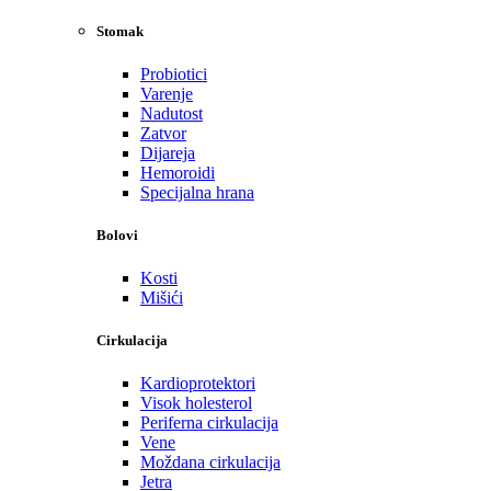
Stomak
Probiotici
Varenje
Nadutost
Zatvor
Dijareja
Hemoroidi
Specijalna hrana
Bolovi
Kosti
Mišići
Cirkulacija
Kardioprotektori
Visok holesterol
Periferna cirkulacija
Vene
Moždana cirkulacija
Jetra