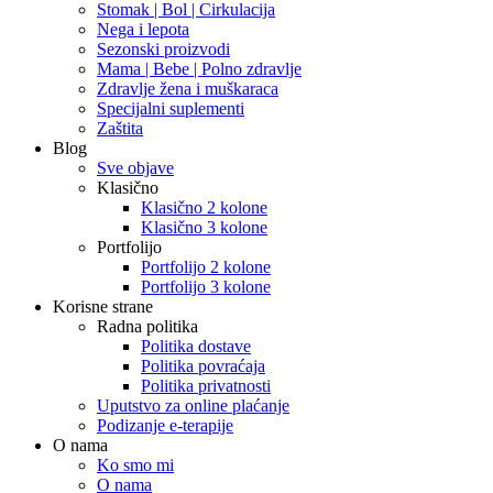
Stomak | Bol | Cirkulacija
Nega i lepota
Sezonski proizvodi
Mama | Bebe | Polno zdravlje
Zdravlje žena i muškaraca
Specijalni suplementi
Zaštita
Blog
Sve objave
Klasično
Klasično 2 kolone
Klasično 3 kolone
Portfolijo
Portfolijo 2 kolone
Portfolijo 3 kolone
Korisne strane
Radna politika
Politika dostave
Politika povraćaja
Politika privatnosti
Uputstvo za online plaćanje
Podizanje e-terapije
O nama
Ko smo mi
O nama