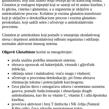
glutationom, koji ima znatno bolju resorpciju od klasičnog oblika.
Glutation je endogeni tripeptid koji se sastoji od tri amino kiseline, i
to glicina, cisteina i glutamina, a u organizmu je uključen u
antioksidativne procese. Kofaktor je enzima glutation-transferaze
koji je uključen u detoksifikacione procese i enzima glutation-
peroksidaze, koji sadrži selen i učestvuje u antioksidativnim
procesima.
Glutation je antioksidans koji pomaže u smanjenju oksidativnog
stresa i doprinosi antioksidativnoj odbrani organizma i održanju
normalne aktivnosti imunog sistema.
Oligovit Glutathione
koristi su mnogobrojne:
pruža snažnu podršku imunskom sistemu;
ubrzava oporavak od bakterijskih, virusnih i gljivičnih
infekcija,
otklanja umor i malaksalost, vraća snagu i vitalnost;
učestvuje u procesima detoksikacije, pri čemu ubrzava
eliminaciju toksina i potencijalnih karcinogena;
čuva plućno tkivo i omogućava zdravu i nesmetanu razmenu
gasova; pomaže funkcionisanju i obnavljanju drugih
antioksidanasa, kao što su vitamn C, vitamin E i alfa-lipoinska
kiselina;
povećava aktivnost i broj T limfocita i NK ćelija (Natural
Killer cells), čuva zdravlje respiratornog trakta,