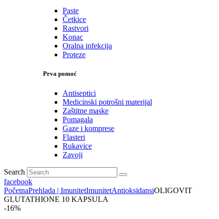
Paste
Četkice
Rastvori
Konac
Oralna infekcija
Proteze
Prva pomoć
Antiseptici
Medicinski potrošni materijal
Zaštitne maske
Pomagala
Gaze i komprese
Flasteri
Rukavice
Zavoji
Search
facebook
Početna
Prehlada | Imunitet
Imunitet
Antioksidansi
OLIGOVIT
GLUTATHIONE 10 KAPSULA
-16%