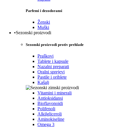
Parfemi i dezodoransi
Ženski
Muški
•Sezonski proizvodi
Sezonski proizvodi protiv prehlade
Praškovi
Tablete i kapsule
Nazalni preparati
Oralni sprejevi
Pastile i oriblete
Kašalj
Vitamini i minerali
Antioksidansi
Bioflavonoidi
Polifenoli
Alkilgliceroli
Aminokiseline
Omega 3