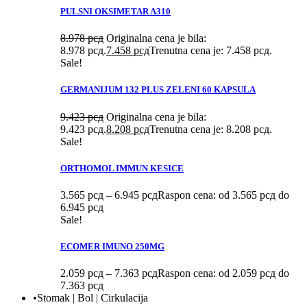
PULSNI OKSIMETAR A310
8.978
рсд
Originalna cena je bila:
8.978 рсд.
7.458
рсд
Trenutna cena je: 7.458 рсд.
Sale!
GERMANIJUM 132 PLUS ZELENI 60 KAPSULA
9.423
рсд
Originalna cena je bila:
9.423 рсд.
8.208
рсд
Trenutna cena je: 8.208 рсд.
Sale!
ORTHOMOL IMMUN KESICE
3.565
рсд
–
6.945
рсд
Raspon cena: od 3.565 рсд do
6.945 рсд
Sale!
ECOMER IMUNO 250MG
2.059
рсд
–
7.363
рсд
Raspon cena: od 2.059 рсд do
7.363 рсд
•Stomak | Bol | Cirkulacija