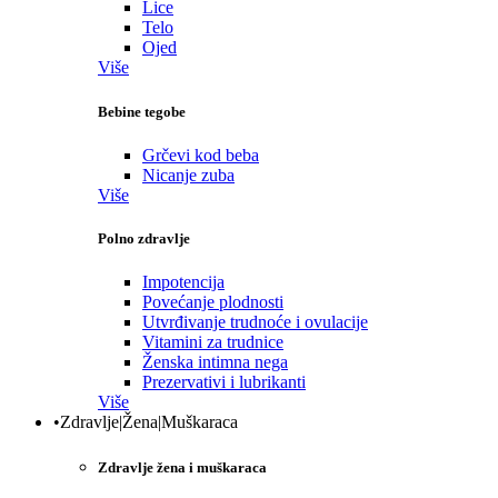
Lice
Telo
Ojed
Više
Bebine tegobe
Grčevi kod beba
Nicanje zuba
Više
Polno zdravlje
Impotencija
Povećanje plodnosti
Utvrđivanje trudnoće i ovulacije
Vitamini za trudnice
Ženska intimna nega
Prezervativi i lubrikanti
Više
•Zdravlje|Žena|Muškaraca
Zdravlje žena i muškaraca