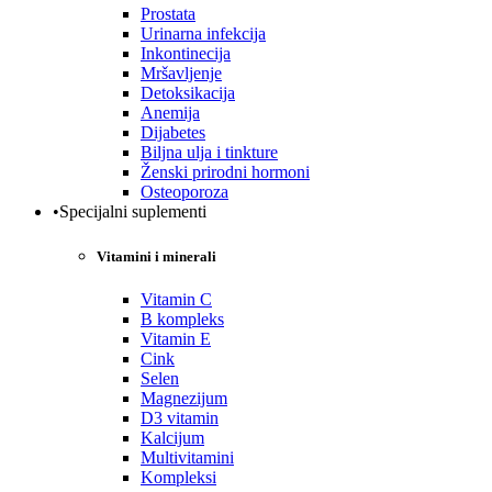
Prostata
Urinarna infekcija
Inkontinecija
Mršavljenje
Detoksikacija
Anemija
Dijabetes
Biljna ulja i tinkture
Ženski prirodni hormoni
Osteoporoza
•Specijalni suplementi
Vitamini i minerali
Vitamin C
B kompleks
Vitamin E
Cink
Selen
Magnezijum
D3 vitamin
Kalcijum
Multivitamini
Kompleksi