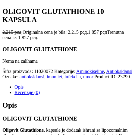
OLIGOVIT GLUTATHIONE 10
KAPSULA
2.215
рсд
Originalna cena je bila: 2.215 рсд.
1.857
рсд
Trenutna
cena je: 1.857 рсд.
OLIGOVIT GLUTATHIONE
Nema na zalihama
Šifra proizvoda:
11020072
Kategorije:
Aminokiseline
,
Antioksidansi
Oznake:
antioksidansi
,
imunitet
,
infekcija
,
umor
Product ID:
23799
Opis
Recenzije (0)
Opis
OLIGOVIT GLUTATHIONE
Oligovit Glutathione
, kapsule je dodatak ishrani sa lipozomalnim