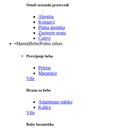
Ostali sezonski proizvodi
Alergija
Komarci
Putna apoteka
Znojenje nogu
Čajevi
•Mama|Bebe|Polno zdrav.
Previjanje beba
Pelene
Maramice
Više
Hrana za bebe
Adaptirano mleko
Kašice
Više
Baby kozmetika