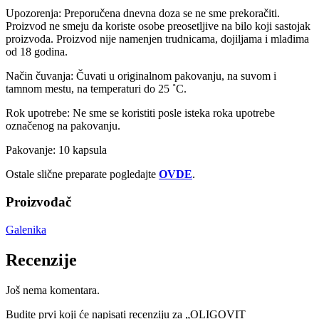
Upozorenja: Preporučena dnevna doza se ne sme prekoračiti.
Proizvod ne smeju da koriste osobe preosetljive na bilo koji sastojak
proizvoda. Proizvod nije namenjen trudnicama, dojiljama i mlađima
od 18 godina.
Način čuvanja: Čuvati u originalnom pakovanju, na suvom i
tamnom mestu, na temperaturi do 25 ˚C.
Rok upotrebe: Ne sme se koristiti posle isteka roka upotrebe
označenog na pakovanju.
Pakovanje: 10 kapsula
Ostale slične preparate pogledajte
OVDE
.
Proizvođač
Galenika
Recenzije
Još nema komentara.
Budite prvi koji će napisati recenziju za „OLIGOVIT