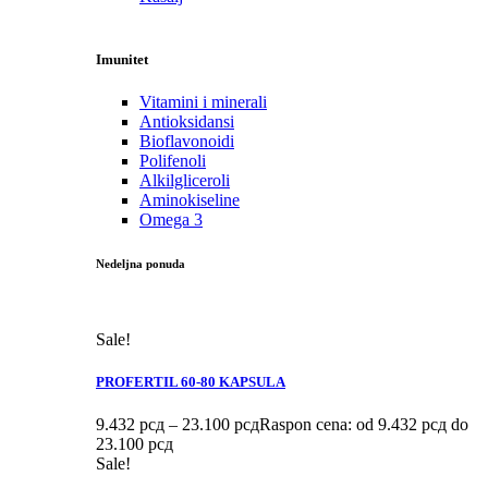
Imunitet
Vitamini i minerali
Antioksidansi
Bioflavonoidi
Polifenoli
Alkilgliceroli
Aminokiseline
Omega 3
Nedeljna ponuda
Sale!
PROFERTIL 60-80 KAPSULA
9.432
рсд
–
23.100
рсд
Raspon cena: od 9.432 рсд do
23.100 рсд
Sale!