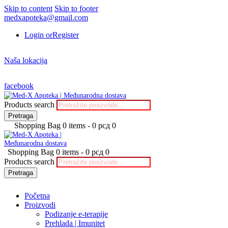
Skip to content
Skip to footer
medxapoteka@gmail.com
Login or
Register
Naša lokacija
facebook
Products search
Pretraga
Shopping Bag
0 items
-
0 рсд
0
Shopping Bag
0 items
-
0 рсд
0
Products search
Pretraga
Početna
Proizvodi
Podizanje e-terapije
Prehlada | Imunitet