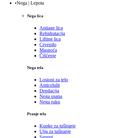
•Nega | Lepota
Nega lica
Antiage lica
Rehidratacija
Lifting lica
Crvenilo
Masnoća
Čišćenje
Nega tela
Losioni za telo
Anticelulit
Depilacija
Nega usana
Nega ruku
Pranje tela
Kupke za tuširanje
Ulja za tuširanje
Sapuni