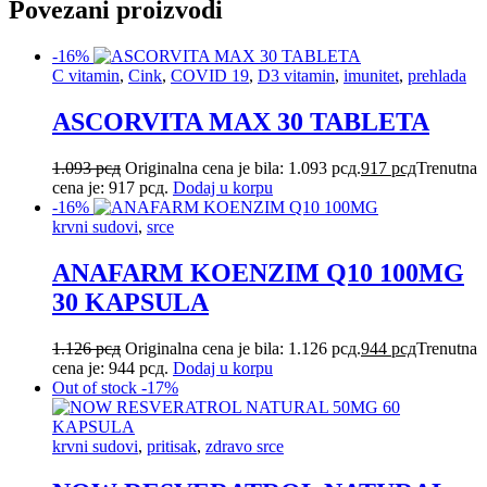
Povezani proizvodi
-16%
C vitamin
,
Cink
,
COVID 19
,
D3 vitamin
,
imunitet
,
prehlada
ASCORVITA MAX 30 TABLETA
1.093
рсд
Originalna cena je bila: 1.093 рсд.
917
рсд
Trenutna
cena je: 917 рсд.
Dodaj u korpu
-16%
krvni sudovi
,
srce
ANAFARM KOENZIM Q10 100MG
30 KAPSULA
1.126
рсд
Originalna cena je bila: 1.126 рсд.
944
рсд
Trenutna
cena je: 944 рсд.
Dodaj u korpu
Out of stock
-17%
krvni sudovi
,
pritisak
,
zdravo srce