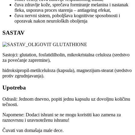
čuva zdravlje kože, sprečava formiranje melanina i nastanak
fleka, usporava proces starenja – antiageing efekat,
čuva nervni sistem, poboljšava kognitivne sposobnosti i
oporavak nakon neuroloških oboljenja
SASTAV
Sastojci: glutation, fosfatidilholin, mikrokristalna celuloza (sredstvo
za povećanje zapremine),
hidroksipropil-metilceluloza (kapsula), magnezijum-stearat (sredstvo
protiv zgrudnjavanja).
Upotreba
Odrasli: Jednom dnevno, popiti jednu kapsulu uz dovoljnu količinu
tečnosti.
Napomene: Dodaci ishrani se ne mogu koristiti kao zamena za
raznovrsnu i uravnoteženu ishranu!
Čuvati van domašaja male dece.