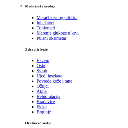
Medicinski uređaji
Merači krvnog pritiska
Inhalatori
Toplomeri
Merenje glukoze u krvi
Pulsni oksimetar
Zdravlje kože
Ekcem
Osip
Svrab
Ujedi insekata
Povrede kože i rane
Ožiljci
Akne
Rehidratacija
Bradavice
Fleke
Boginje
Oralno zdravlje