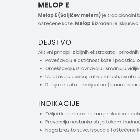
MELOP E
Melop E (Šaljićev melem)
je tradicionalni b
oštećene kože.
Melop E
izrađen je isključi
DEJSTVO
Aktivni principi iz biljnih ekstrakata i prirodni
Povećavaju elastičnost kože i podstiču o
Omekšavaju, izravnavaju i smanjuju vidljivos
Ublažavaju osećaj zategnutosti, svrab i crv
Deluju izrazito emolijentno (hrane i hidrir
INDIKACIJE
Ožiljci i keloidi nastali kao posledica opeko
Prevencija nastanka strija tokom trudnoće
Nega izrazito suve, ispucale i oštećene k