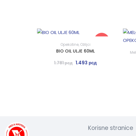
-16%
Opekotine
,
Ožiljci
BIO OIL ULJE 60ML
Mel
1.493
рсд
1.781
рсд
Korisne stranice