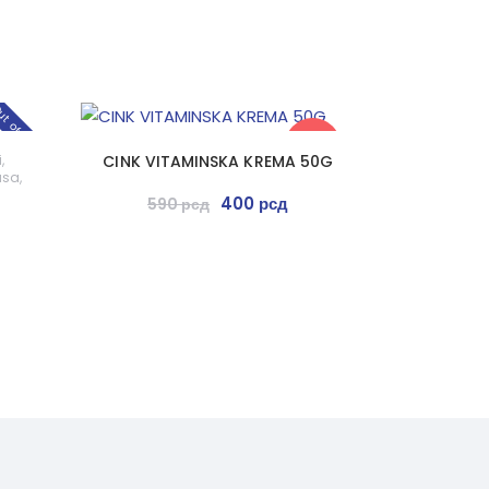
t of stock
-32%
i
,
CINK VITAMINSKA KREMA 50G
asa
,
400
рсд
590
рсд