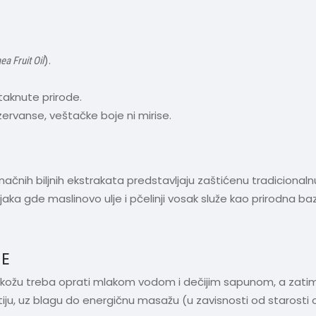
).
a Fruit Oil
taknute prirode.
ervanse, veštačke boje ni mirise.
načnih biljnih ekstrakata predstavljaju zaštićenu tradicionaln
aka gde maslinovo ulje i pčelinji vosak služe kao prirodna baz
NE
nu kožu treba oprati mlakom vodom i dečijim sapunom, a zati
u, uz blagu do energičnu masažu (u zavisnosti od starosti ož