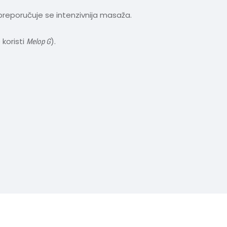
 preporučuje se intenzivnija masaža.
koristi
).
Melop G