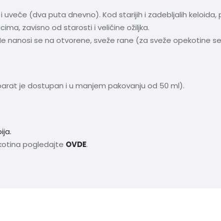
i uveče (dva puta dnevno). Kod starijih i zadebljalih keloida,
a, zavisno od starosti i veličine ožiljka.
e nanosi se na otvorene, sveže rane (za sveže opekotine se 
parat je dostupan i u manjem pakovanju od 50 ml).
ija.
ekotina pogledajte
OVDE
.