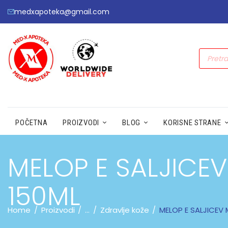
medxapoteka@gmail.com
POČETNA
PROIZVODI
BLOG
KORISNE STRANE
MELOP E SALJICE
150ML
Home
Proizvodi
...
Zdravlje kože
MELOP E SALJICEV 