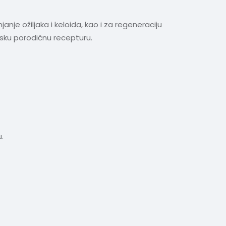
janje ožiljaka i keloida, kao i za regeneraciju
ijsku porodičnu recepturu.
.