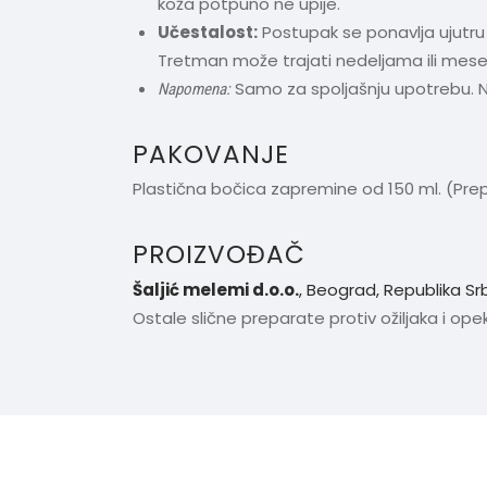
koža potpuno ne upije.
Učestalost:
Postupak se ponavlja ujutru 
Tretman može trajati nedeljama ili mesecim
Samo za spoljašnju upotrebu. N
Napomena:
PAKOVANJE
Plastična bočica zapremine od 150 ml. (Pre
PROIZVOĐAČ
Šaljić melemi d.o.o.
, Beograd, Republika Srb
Ostale slične preparate protiv ožiljaka i op