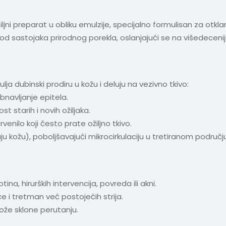
iljni preparat u obliku emulzije, specijalno formulisan za otklan
vo od sastojaka prirodnog porekla, oslanjajući se na višedecen
h ulja dubinski prodiru u kožu i deluju na vezivno tkivo:
bnavljanje epitela.
t starih i novih ožiljaka.
enilo koji često prate ožiljno tkivo.
aju kožu), poboljšavajući mikrocirkulaciju u tretiranom području
tina, hirurških intervencija, povreda ili akni.
 i tretman već postojećih strija.
ože sklone perutanju.