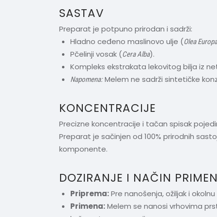
SASTAV
Preparat je potpuno prirodan i sadrži:
Hladno ceđeno maslinovo ulje (
Olea Europae
Pčelinji vosak (
).
Cera Alba
Kompleks ekstrakata lekovitog bilja iz ne
Melem ne sadrži sintetičke konz
Napomena:
KONCENTRACIJE
Precizne koncentracije i tačan spisak pojedi
Preparat je sačinjen od 100% prirodnih sastoj
komponente.
DOZIRANJE I NAČIN PRIME
Priprema:
Pre nanošenja, ožiljak i okol
Primena:
Melem se nanosi vrhovima prstij