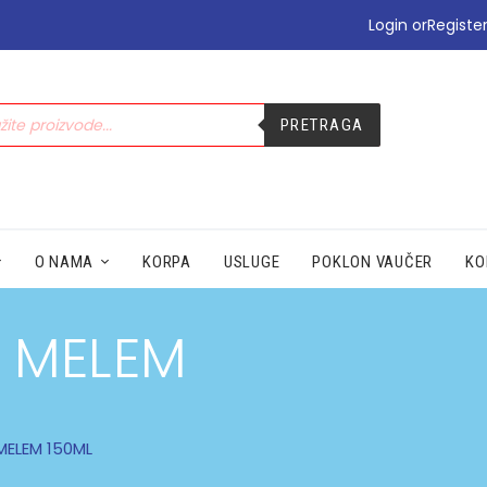
•PODIZANJE E-TERAPIJE
Login or
Registe
•PREHLADA | IMUNITET
•STOMAK | BOL | CIRKULACIJA
•NEGA | LEPOTA
PRETRAGA
•SEZONSKI PROIZVODI
•MAMA|BEBE|POLNO ZDRAV.
•ZDRAVLJE|ŽENA|MUŠKARACA
•SPECIJALNI SUPLEMENTI
•ZAŠTITA
O NAMA
KORPA
USLUGE
POKLON VAUČER
KO
V MELEM
MELEM 150ML