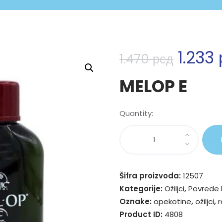
1.233
1.470
рсд
MELOP E
Quantity:
Šifra proizvoda:
12507
Kategorije:
Ožiljci
,
Povrede 
Oznake:
opekotine
,
ožiljci
,
Product ID:
4808