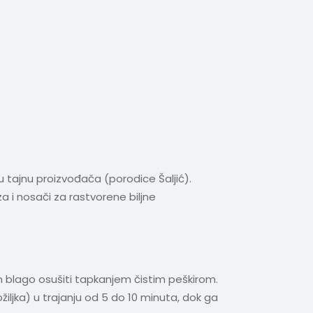
u tajnu proizvođača (porodice Šaljić).
a i nosači za rastvorene biljne
m blago osušiti tapkanjem čistim peškirom.
iljka) u trajanju od 5 do 10 minuta, dok ga