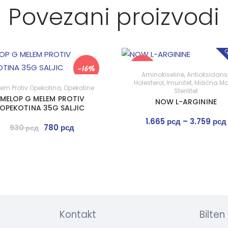
Povezani proizvodi
Ou
-16%
Akcija!
Aminokiseline
,
Antioksidans
Holesterol
,
Imunitet
,
Mišićna M
em Protiv Opekotina
,
Opekotine
Sterilitet
MELOP G MELEM PROTIV
NOW L-ARGININE
OPEKOTINA 35G SALJIC
1.665
рсд
–
3.759
рсд
780
рсд
930
рсд
Kontakt
Bilten