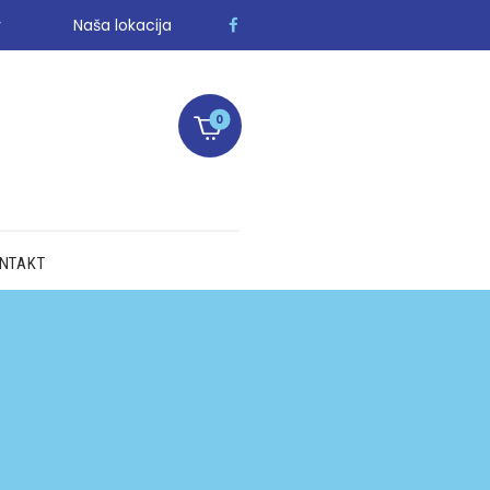
r
Naša lokacija
0
NTAKT