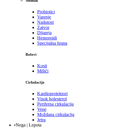
Stomak
Probiotici
Varenje
Nadutost
Zatvor
Dijareja
Hemoroidi
Specijalna hrana
Bolovi
Kosti
Mišići
Cirkulacija
Kardioprotektori
Visok holesterol
Periferna cirkulacija
Vene
Moždana cirkulacija
Jetra
•Nega | Lepota