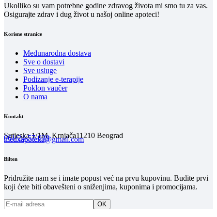
Ukolliko su vam potrebne godine zdravog života mi smo tu za vas.
Osigurajte zdrav i dug život u našoj online apoteci!
Korisne stranice
Međunarodna dostava
Sve o dostavi
Sve usluge
Podizanje e-terapije
Poklon vaučer
O nama
Kontakt
Sutjeska 1/1M, Krnjača
11210 Beograd
061/24-57-039
medxapoteka@gmail.com
Bilten
Pridružite nam se i imate popust već na prvu kupovinu. Budite prvi
koji ćete biti obavešteni o sniženjima, kuponima i promocijama.