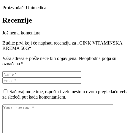
Proizvođač: Unimedica
Recenzije
Još nema komentara.
Budite prvi koji će napisati recenziju za „CINK VITAMINSKA
KREMA 50G“
Vaša adresa e-pošte neće biti objavljena.
Neophodna polja su
označena
*
Sačuvaj moje ime, e-poštu i veb mesto u ovom pregledaču veba
za sledeći put kada komentarišem.