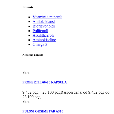
Imunitet
Vitamini i minerali
Antioksidansi
Bioflavonoidi
Polifenoli
Alkilgliceroli
Aminokiseline
Omega 3
Nedeljna ponuda
Sale!
PROFERTIL 60-80 KAPSULA
9.432
рсд
–
23.100
рсд
Raspon cena: od 9.432 рсд do
23.100 рсд
Sale!
PULSNI OKSIMETAR A310