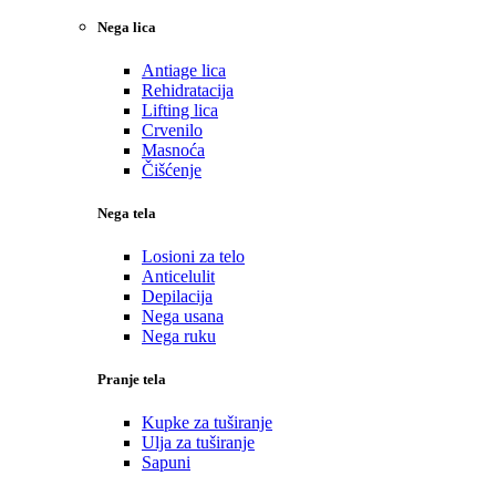
Nega lica
Antiage lica
Rehidratacija
Lifting lica
Crvenilo
Masnoća
Čišćenje
Nega tela
Losioni za telo
Anticelulit
Depilacija
Nega usana
Nega ruku
Pranje tela
Kupke za tuširanje
Ulja za tuširanje
Sapuni