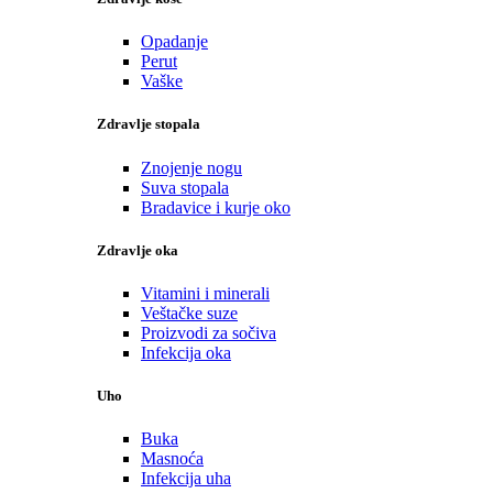
Opadanje
Perut
Vaške
Zdravlje stopala
Znojenje nogu
Suva stopala
Bradavice i kurje oko
Zdravlje oka
Vitamini i minerali
Veštačke suze
Proizvodi za sočiva
Infekcija oka
Uho
Buka
Masnoća
Infekcija uha