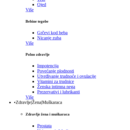
Ojed
Više
Bebine tegobe
Grčevi kod beba
Nicanje zuba
Više
Polno zdravlje
Impotencija
Povećanje plodnosti
Utvrđivanje trudnoće i ovulacije
Vitamini za trudnice
Ženska intimna nega
Prezervativi i lubrikanti
Više
•Zdravlje|Žena|Muškaraca
Zdravlje žena i muškaraca
Prostata