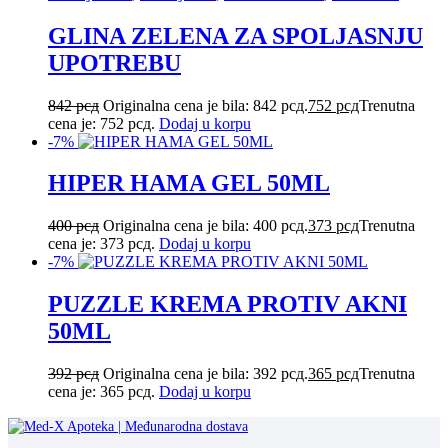
GLINA ZELENA ZA SPOLJASNJU
UPOTREBU
842
рсд
Originalna cena je bila: 842 рсд.
752
рсд
Trenutna
cena je: 752 рсд.
Dodaj u korpu
-7%
HIPER HAMA GEL 50ML
400
рсд
Originalna cena je bila: 400 рсд.
373
рсд
Trenutna
cena je: 373 рсд.
Dodaj u korpu
-7%
PUZZLE KREMA PROTIV AKNI
50ML
392
рсд
Originalna cena je bila: 392 рсд.
365
рсд
Trenutna
cena je: 365 рсд.
Dodaj u korpu