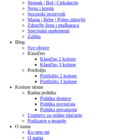
Stomak | Bol | Cirkulacija
Nega i lepota
Sezonski proizvodi
Mama | Bebe | Polno zdravlje
Zdravlje žena i muškaraca
Specijalni suplementi
Zaštita
Blog
Sve objave
Klasično
Klasično 2 kolone
Klasično 3 kolone
Portfolijo
Portfolijo 2 kolone
Portfolijo 3 kolone
Korisne strane
Radna politika
Politika dostave
Politika povraćaja
Politika privatnosti
Uputstvo za online plaćanje
Podizanje e-terapije
O nama
Ko smo mi
O nama