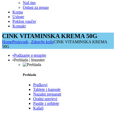
Naš tim
Oglasi za posao
Korpa
Usluge
Poklon vaučer
Kontakt
CINK VITAMINSKA KREMA 50G
Home
Proizvodi
...
Zdravlje kože
CINK VITAMINSKA KREMA
50G
•Podizanje e-terapije
•Prehlada | Imunitet
Prehlada
Praškovi
Tablete i kapsule
Nazalni preparati
Oralni sprejevi
Pastile i oriblete
Kašalj