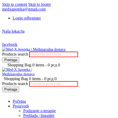
Skip to content
Skip to footer
medxapoteka@gmail.com
Login or
Register
Naša lokacija
facebook
Products search
Pretraga
Shopping Bag
0 items
-
0 рсд
0
Shopping Bag
0 items
-
0 рсд
0
Products search
Pretraga
Početna
Proizvodi
Podizanje e-terapije
Prehlada | Imunitet