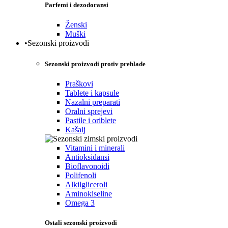
Parfemi i dezodoransi
Ženski
Muški
•Sezonski proizvodi
Sezonski proizvodi protiv prehlade
Praškovi
Tablete i kapsule
Nazalni preparati
Oralni sprejevi
Pastile i oriblete
Kašalj
Vitamini i minerali
Antioksidansi
Bioflavonoidi
Polifenoli
Alkilgliceroli
Aminokiseline
Omega 3
Ostali sezonski proizvodi