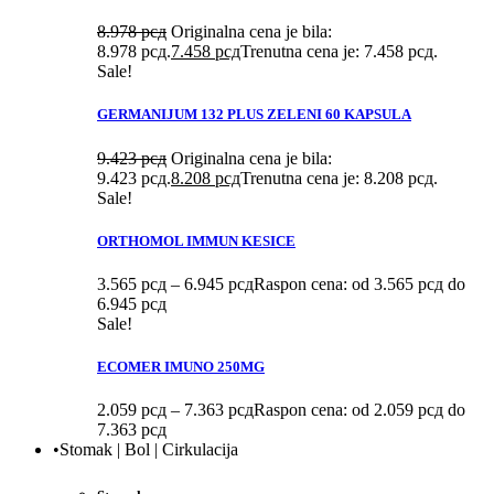
8.978
рсд
Originalna cena je bila:
8.978 рсд.
7.458
рсд
Trenutna cena je: 7.458 рсд.
Sale!
GERMANIJUM 132 PLUS ZELENI 60 KAPSULA
9.423
рсд
Originalna cena je bila:
9.423 рсд.
8.208
рсд
Trenutna cena je: 8.208 рсд.
Sale!
ORTHOMOL IMMUN KESICE
3.565
рсд
–
6.945
рсд
Raspon cena: od 3.565 рсд do
6.945 рсд
Sale!
ECOMER IMUNO 250MG
2.059
рсд
–
7.363
рсд
Raspon cena: od 2.059 рсд do
7.363 рсд
•Stomak | Bol | Cirkulacija