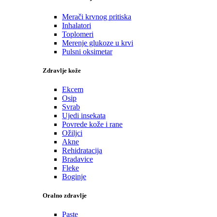
Merači krvnog pritiska
Inhalatori
Toplomeri
Merenje glukoze u krvi
Pulsni oksimetar
Zdravlje kože
Ekcem
Osip
Svrab
Ujedi insekata
Povrede kože i rane
Ožiljci
Akne
Rehidratacija
Bradavice
Fleke
Boginje
Oralno zdravlje
Paste