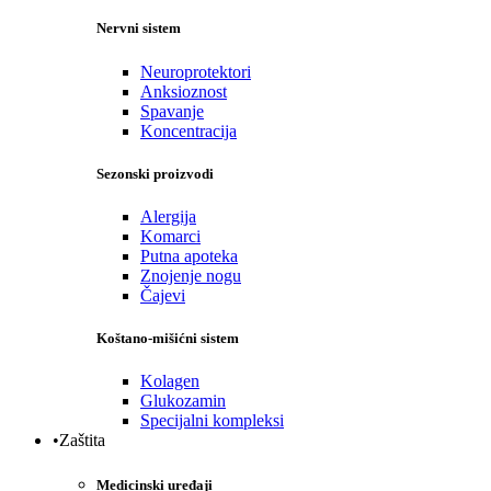
Nervni sistem
Neuroprotektori
Anksioznost
Spavanje
Koncentracija
Sezonski proizvodi
Alergija
Komarci
Putna apoteka
Znojenje nogu
Čajevi
Koštano-mišićni sistem
Kolagen
Glukozamin
Specijalni kompleksi
•Zaštita
Medicinski uređaji