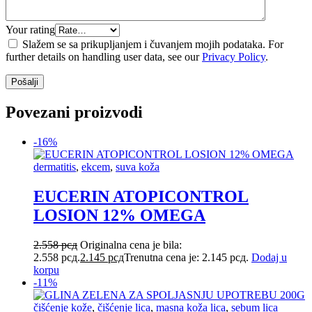
Your rating
Slažem se sa prikupljanjem i čuvanjem mojih podataka. For
further details on handling user data, see our
Privacy Policy
.
Povezani proizvodi
-16%
dermatitis
,
ekcem
,
suva koža
EUCERIN ATOPICONTROL
LOSION 12% OMEGA
2.558
рсд
Originalna cena je bila:
2.558 рсд.
2.145
рсд
Trenutna cena je: 2.145 рсд.
Dodaj u
korpu
-11%
čišćenje kože
,
čišćenje lica
,
masna koža lica
,
sebum lica