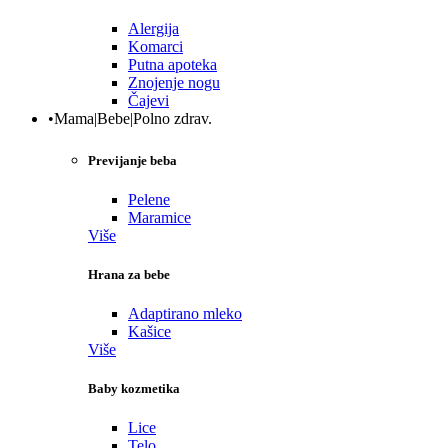
Alergija
Komarci
Putna apoteka
Znojenje nogu
Čajevi
•Mama|Bebe|Polno zdrav.
Previjanje beba
Pelene
Maramice
Više
Hrana za bebe
Adaptirano mleko
Kašice
Više
Baby kozmetika
Lice
Telo