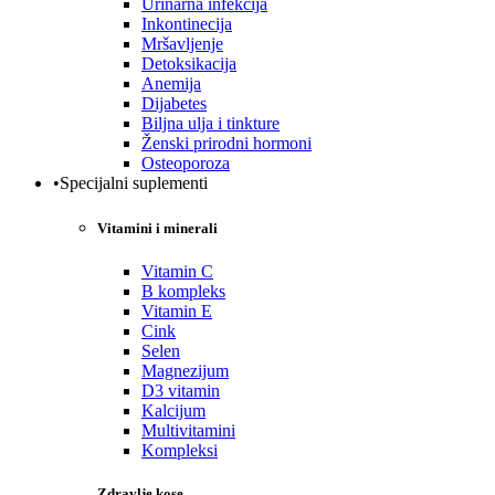
Urinarna infekcija
Inkontinecija
Mršavljenje
Detoksikacija
Anemija
Dijabetes
Biljna ulja i tinkture
Ženski prirodni hormoni
Osteoporoza
•Specijalni suplementi
Vitamini i minerali
Vitamin C
B kompleks
Vitamin E
Cink
Selen
Magnezijum
D3 vitamin
Kalcijum
Multivitamini
Kompleksi
Zdravlje kose