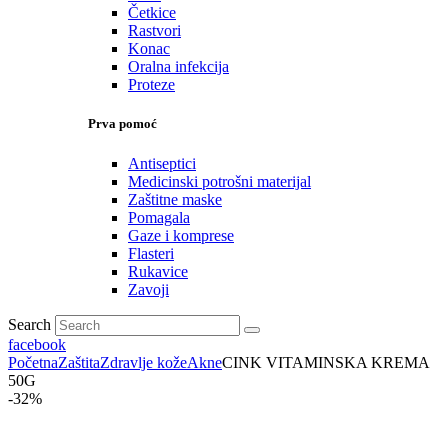
Četkice
Rastvori
Konac
Oralna infekcija
Proteze
Prva pomoć
Antiseptici
Medicinski potrošni materijal
Zaštitne maske
Pomagala
Gaze i komprese
Flasteri
Rukavice
Zavoji
Search
facebook
Početna
Zaštita
Zdravlje kože
Akne
CINK VITAMINSKA KREMA
50G
-32%