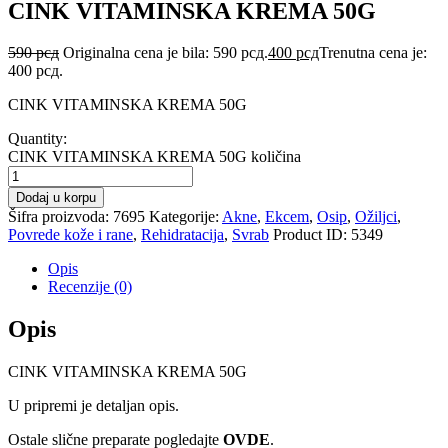
CINK VITAMINSKA KREMA 50G
590
рсд
Originalna cena je bila: 590 рсд.
400
рсд
Trenutna cena je:
400 рсд.
CINK VITAMINSKA KREMA 50G
Quantity:
CINK VITAMINSKA KREMA 50G količina
Dodaj u korpu
Šifra proizvoda:
7695
Kategorije:
Akne
,
Ekcem
,
Osip
,
Ožiljci
,
Povrede kože i rane
,
Rehidratacija
,
Svrab
Product ID:
5349
Opis
Recenzije (0)
Opis
CINK VITAMINSKA KREMA 50G
U pripremi je detaljan opis.
Ostale slične preparate pogledajte
OVDE
.