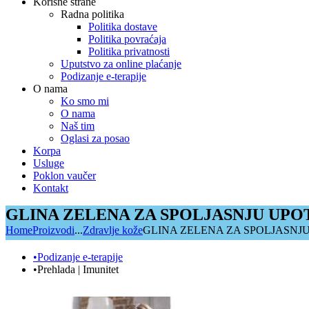
Korisne strane
Radna politika
Politika dostave
Politika povraćaja
Politika privatnosti
Uputstvo za online plaćanje
Podizanje e-terapije
O nama
Ko smo mi
O nama
Naš tim
Oglasi za posao
Korpa
Usluge
Poklon vaučer
Kontakt
GLINA ZELENA ZA SPOLJASNJU UP
Home
Proizvodi
...
Zdravlje kože
GLINA ZELENA ZA SPOLJASNJ
•Podizanje e-terapije
•Prehlada | Imunitet