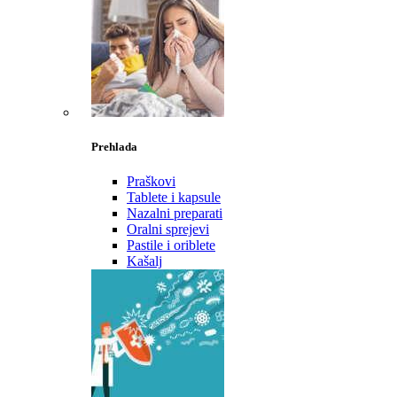
Prehlada
Praškovi
Tablete i kapsule
Nazalni preparati
Oralni sprejevi
Pastile i oriblete
Kašalj