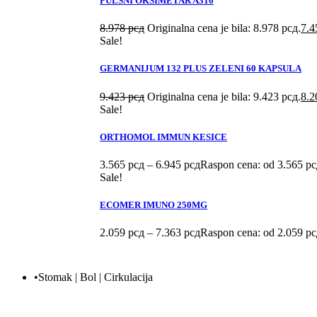
PULSNI OKSIMETAR A310
8.978
рсд
Originalna cena je bila: 8.978 рсд.
7.
Sale!
GERMANIJUM 132 PLUS ZELENI 60 KAPSULA
9.423
рсд
Originalna cena je bila: 9.423 рсд.
8.
Sale!
ORTHOMOL IMMUN KESICE
3.565
рсд
–
6.945
рсд
Raspon cena: od 3.565 рс
Sale!
ECOMER IMUNO 250MG
2.059
рсд
–
7.363
рсд
Raspon cena: od 2.059 рс
•Stomak | Bol | Cirkulacija