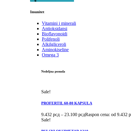
Imunitet
Vitamini i minerali
Antioksidansi
Bioflavonoidi
Polifenoli
Alkilgliceroli
Aminokiseline
Omega 3
Nedeljna ponuda
Sale!
PROFERTIL 60-80 KAPSULA
9.432
рсд
–
23.100
рсд
Raspon cena: od 9.432 
Sale!