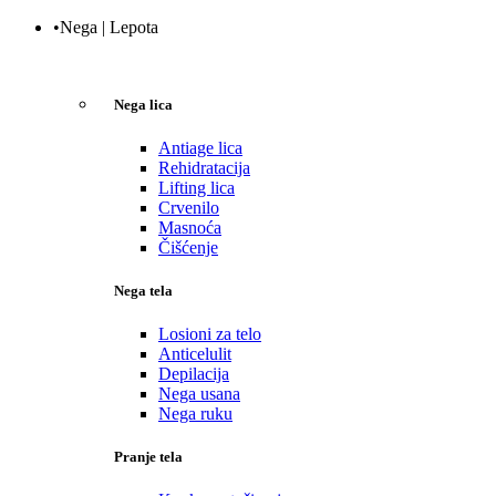
•Nega | Lepota
Nega lica
Antiage lica
Rehidratacija
Lifting lica
Crvenilo
Masnoća
Čišćenje
Nega tela
Losioni za telo
Anticelulit
Depilacija
Nega usana
Nega ruku
Pranje tela