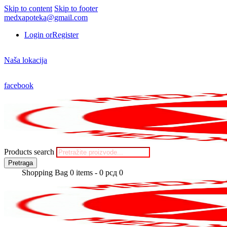
Skip to content
Skip to footer
medxapoteka@gmail.com
Login or
Register
Naša lokacija
facebook
Products search
Pretraga
Shopping Bag
0 items
-
0 рсд
0