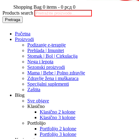
Shopping Bag
0 items
-
0 рсд
0
Products search
Pretraga
Početna
Proizvodi
Podizanje e-terapije
Prehlada | Imunitet
Stomak | Bol | Cirkulacija
Nega i lepota
Sezonski proizvodi
Mama | Bebe | Polno zdravlje
Zdravlje žena i muškaraca
Specijalni suplementi
Zaštita
Blog
Sve objave
Klasično
Klasično 2 kolone
Klasično 3 kolone
Portfolijo
Portfolijo 2 kolone
Portfolijo 3 kolone