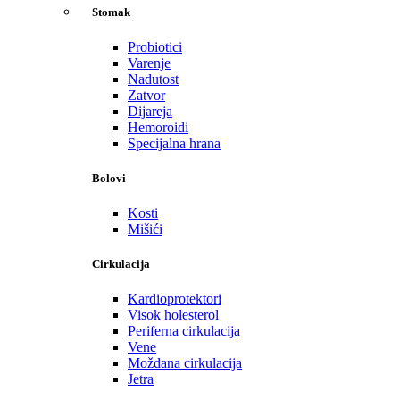
Stomak
Probiotici
Varenje
Nadutost
Zatvor
Dijareja
Hemoroidi
Specijalna hrana
Bolovi
Kosti
Mišići
Cirkulacija
Kardioprotektori
Visok holesterol
Periferna cirkulacija
Vene
Moždana cirkulacija
Jetra