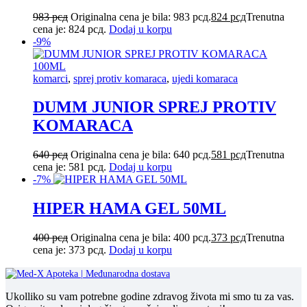
983
рсд
Originalna cena je bila: 983 рсд.
824
рсд
Trenutna
cena je: 824 рсд.
Dodaj u korpu
-9%
komarci
,
sprej protiv komaraca
,
ujedi komaraca
DUMM JUNIOR SPREJ PROTIV
KOMARACA
640
рсд
Originalna cena je bila: 640 рсд.
581
рсд
Trenutna
cena je: 581 рсд.
Dodaj u korpu
-7%
HIPER HAMA GEL 50ML
400
рсд
Originalna cena je bila: 400 рсд.
373
рсд
Trenutna
cena je: 373 рсд.
Dodaj u korpu
Ukolliko su vam potrebne godine zdravog života mi smo tu za vas.