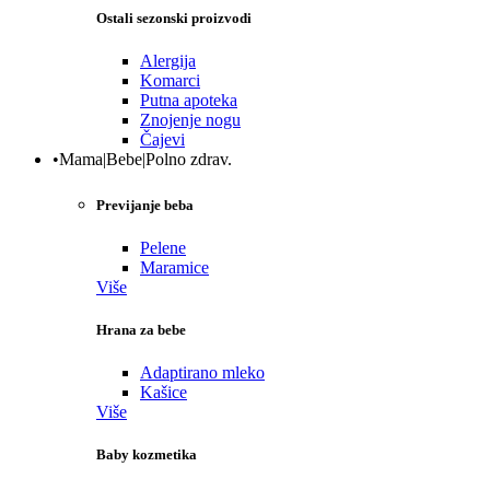
Ostali sezonski proizvodi
Alergija
Komarci
Putna apoteka
Znojenje nogu
Čajevi
•Mama|Bebe|Polno zdrav.
Previjanje beba
Pelene
Maramice
Više
Hrana za bebe
Adaptirano mleko
Kašice
Više
Baby kozmetika