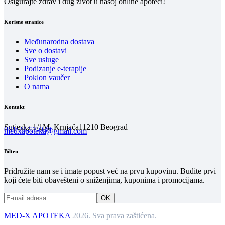
Osigurajte zdrav i dug život u našoj online apoteci!
Korisne stranice
Međunarodna dostava
Sve o dostavi
Sve usluge
Podizanje e-terapije
Poklon vaučer
O nama
Kontakt
Sutjeska 1/1M, Krnjača
11210 Beograd
061/24-57-039
medxapoteka@gmail.com
Bilten
Pridružite nam se i imate popust već na prvu kupovinu. Budite prvi
koji ćete biti obavešteni o sniženjima, kuponima i promocijama.
MED-X APOTEKA
2026. Sva prava zaštićena.