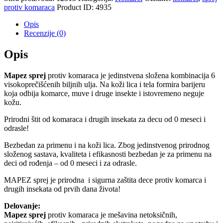
protiv komaraca
Product ID:
4935
Opis
Recenzije (0)
Opis
Mapez sprej
protiv komaraca je jedinstvena složena kombinacija 6
visokoprečišćenih biljnih ulja. Na koži lica i tela formira barijeru
koja odbija komarce, muve i druge insekte i istovremeno neguje
kožu.
Prirodni štit od komaraca i drugih insekata za decu od 0 meseci i
odrasle!
Bezbedan za primenu i na koži lica. Zbog jedinstvenog prirodnog
složenog sastava, kvaliteta i efikasnosti bezbedan je za primenu na
deci od rođenja – od 0 meseci i za odrasle.
MAPEZ sprej je prirodna i sigurna zaštita dece protiv komarca i
drugih insekata od prvih dana života!
Delovanje:
Mapez sprej
protiv komaraca je mešavina netoksičnih,