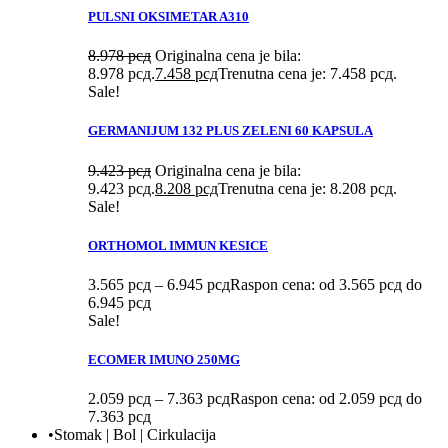
PULSNI OKSIMETAR A310
8.978
рсд
Originalna cena je bila:
8.978 рсд.
7.458
рсд
Trenutna cena je: 7.458 рсд.
Sale!
GERMANIJUM 132 PLUS ZELENI 60 KAPSULA
9.423
рсд
Originalna cena je bila:
9.423 рсд.
8.208
рсд
Trenutna cena je: 8.208 рсд.
Sale!
ORTHOMOL IMMUN KESICE
3.565
рсд
–
6.945
рсд
Raspon cena: od 3.565 рсд do
6.945 рсд
Sale!
ECOMER IMUNO 250MG
2.059
рсд
–
7.363
рсд
Raspon cena: od 2.059 рсд do
7.363 рсд
•Stomak | Bol | Cirkulacija