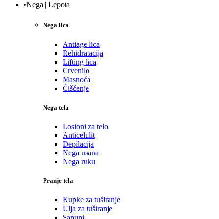
•Nega | Lepota
Nega lica
Antiage lica
Rehidratacija
Lifting lica
Crvenilo
Masnoća
Čišćenje
Nega tela
Losioni za telo
Anticelulit
Depilacija
Nega usana
Nega ruku
Pranje tela
Kupke za tuširanje
Ulja za tuširanje
Sapuni