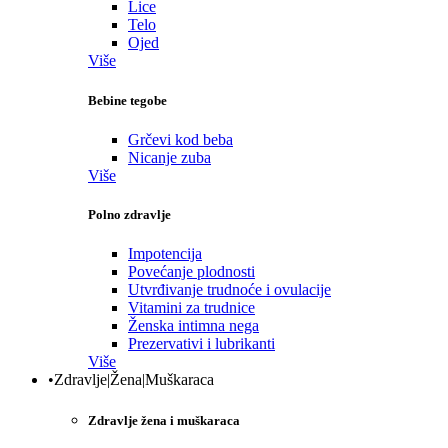
Lice
Telo
Ojed
Više
Bebine tegobe
Grčevi kod beba
Nicanje zuba
Više
Polno zdravlje
Impotencija
Povećanje plodnosti
Utvrđivanje trudnoće i ovulacije
Vitamini za trudnice
Ženska intimna nega
Prezervativi i lubrikanti
Više
•Zdravlje|Žena|Muškaraca
Zdravlje žena i muškaraca