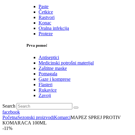
Paste
Četkice
Rastvori
Konac
Oralna infekcija
Proteze
Prva pomoć
Antiseptici
Medicinski potrošni materijal
Zaštitne maske
Pomagala
Gaze i komprese
Flasteri
Rukavice
Zavoji
Search
facebook
Početna
Sezonski proizvodi
Komarci
MAPEZ SPREJ PROTIV
KOMARACA 100ML
-11%