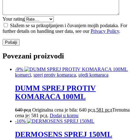
Your rating
Slažem se sa prikupljanjem i čuvanjem mojih podataka. For
further details on handling user data, see our
Privacy Policy
.
Povezani proizvodi
-9%
komarci
,
sprej protiv komaraca
,
ujedi komaraca
DUMM SPREJ PROTIV
KOMARACA 100ML
640
рсд
Originalna cena je bila: 640 рсд.
581
рсд
Trenutna
cena je: 581 рсд.
Dodaj u korpu
-16%
DERMOSENS SPREJ 150ML