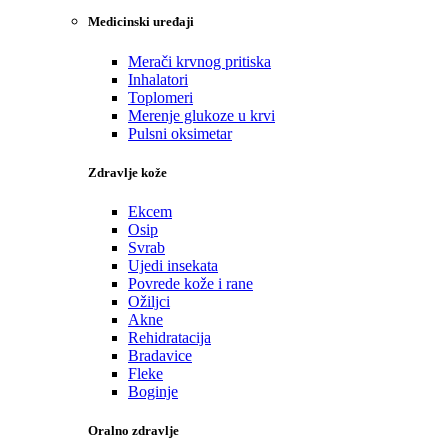
Medicinski uređaji
Merači krvnog pritiska
Inhalatori
Toplomeri
Merenje glukoze u krvi
Pulsni oksimetar
Zdravlje kože
Ekcem
Osip
Svrab
Ujedi insekata
Povrede kože i rane
Ožiljci
Akne
Rehidratacija
Bradavice
Fleke
Boginje
Oralno zdravlje