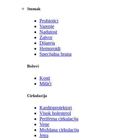
Stomak
Probiotici
Varenje
Nadutost
Zatvor
Dijareja
Hemoroidi
Specijalna hrana
Bolovi
Kosti
Mišići
Cirkulacija
Kardioprotektori
Visok holesterol
Periferna cirkulacija
Vene
Moždana cirkulacija
Jetra