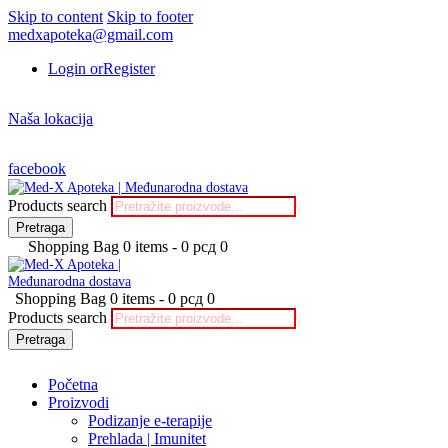
Skip to content
Skip to footer
medxapoteka@gmail.com
Login or
Register
Naša lokacija
facebook
Products search
Pretraga
Shopping Bag
0 items
-
0 рсд
0
Shopping Bag
0 items
-
0 рсд
0
Products search
Pretraga
Početna
Proizvodi
Podizanje e-terapije
Prehlada | Imunitet