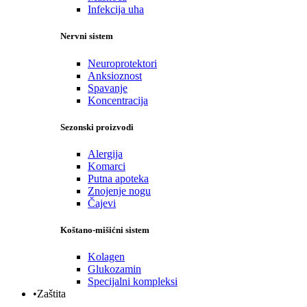
Infekcija uha
Nervni sistem
Neuroprotektori
Anksioznost
Spavanje
Koncentracija
Sezonski proizvodi
Alergija
Komarci
Putna apoteka
Znojenje nogu
Čajevi
Koštano-mišićni sistem
Kolagen
Glukozamin
Specijalni kompleksi
•Zaštita