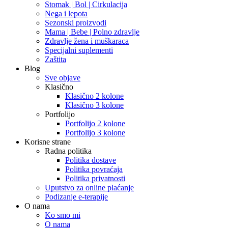
Stomak | Bol | Cirkulacija
Nega i lepota
Sezonski proizvodi
Mama | Bebe | Polno zdravlje
Zdravlje žena i muškaraca
Specijalni suplementi
Zaštita
Blog
Sve objave
Klasično
Klasično 2 kolone
Klasično 3 kolone
Portfolijo
Portfolijo 2 kolone
Portfolijo 3 kolone
Korisne strane
Radna politika
Politika dostave
Politika povraćaja
Politika privatnosti
Uputstvo za online plaćanje
Podizanje e-terapije
O nama
Ko smo mi
O nama