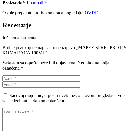
Proizvođač
:
Pharmalife
Ostale preparate protiv komaraca pogledajte
OVDE
Recenzije
Još nema komentara.
Budite prvi koji će napisati recenziju za „MAPEZ SPREJ PROTIV
KOMARACA 100ML“
Vaša adresa e-pošte neće biti objavljena.
Neophodna polja su
označena
*
Sačuvaj moje ime, e-poštu i veb mesto u ovom pregledaču veba
za sledeći put kada komentarišem.