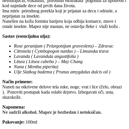
neiritirajućih, efikasnih, prirodnih ekstrakata pogodna za upotrebu i
kod najmlađe dece od prvih dana života.
Ima miris prirodnog porekla koji je prijatan za decu i odrasle, a
neprijatan za insekte.
Nanešen na kožu formira barijeru koja odbija komarce, muve i
ostale insekte. Mapez nije mastan, ne ostavlja fleke i vlaži kožu .
Sastav (esencijalna ulja):
Rose geranijum ( Pelargonijum graveolens) – Zdravac
Citronela ( Cymbopogon nardus ) – Limunska trava
Lavanda ( Lavandula angustifolia )
Litsea ( Litsea cubeba ) – May Chang
Nana ( Mentha piperita)
Ulje Slatkog badema ( Prunus amygdalus dulcis oil )
Način primene:
Naneti na otkrivene delove tela ruke, noge, vrat i lice (čelo, obrazi
). Ponoviti postupak kada oslabi dejstvo. Izbegavati oči, usta,
sluzokože.
Napomena:
Ne sadrži alkohol. Mapez je bezbedan i netoksičan.
Pakovanje:
100ml