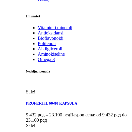
Imunitet
Vitamini i minerali
Antioksidansi
Bioflavonoidi
Polifenoli
Alkilgliceroli
Aminokiseline
Omega 3
Nedeljna ponuda
Sale!
PROFERTIL 60-80 KAPSULA
9.432
рсд
–
23.100
рсд
Raspon cena: od 9.432 рсд do
23.100 рсд
Sale!