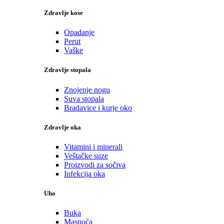
Zdravlje kose
Opadanje
Perut
Vaške
Zdravlje stopala
Znojenje nogu
Suva stopala
Bradavice i kurje oko
Zdravlje oka
Vitamini i minerali
Veštačke suze
Proizvodi za sočiva
Infekcija oka
Uho
Buka
Masnoća