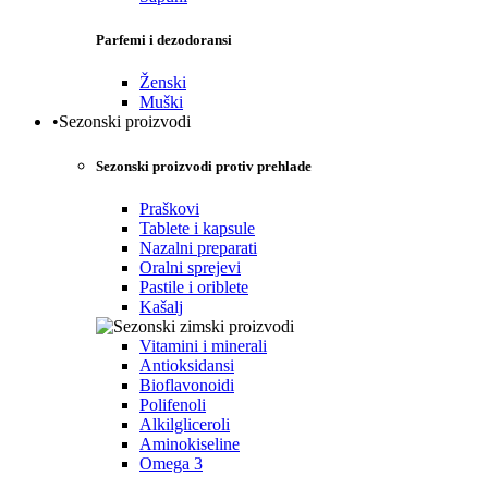
Parfemi i dezodoransi
Ženski
Muški
•Sezonski proizvodi
Sezonski proizvodi protiv prehlade
Praškovi
Tablete i kapsule
Nazalni preparati
Oralni sprejevi
Pastile i oriblete
Kašalj
Vitamini i minerali
Antioksidansi
Bioflavonoidi
Polifenoli
Alkilgliceroli
Aminokiseline
Omega 3