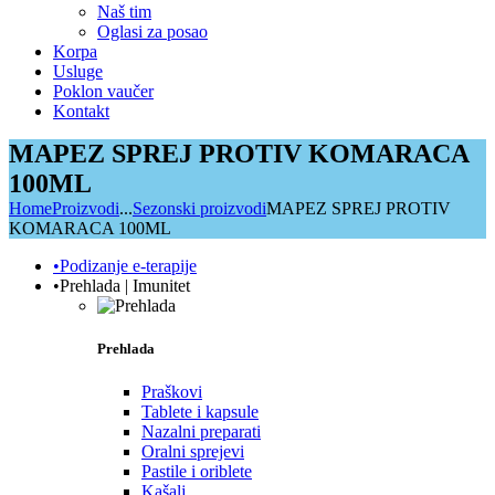
Naš tim
Oglasi za posao
Korpa
Usluge
Poklon vaučer
Kontakt
MAPEZ SPREJ PROTIV KOMARACA
100ML
Home
Proizvodi
...
Sezonski proizvodi
MAPEZ SPREJ PROTIV
KOMARACA 100ML
•Podizanje e-terapije
•Prehlada | Imunitet
Prehlada
Praškovi
Tablete i kapsule
Nazalni preparati
Oralni sprejevi
Pastile i oriblete
Kašalj