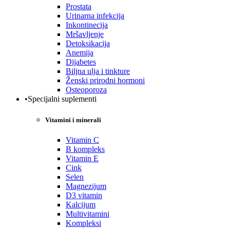
Prostata
Urinarna infekcija
Inkontinecija
Mršavljenje
Detoksikacija
Anemija
Dijabetes
Biljna ulja i tinkture
Ženski prirodni hormoni
Osteoporoza
•Specijalni suplementi
Vitamini i minerali
Vitamin C
B kompleks
Vitamin E
Cink
Selen
Magnezijum
D3 vitamin
Kalcijum
Multivitamini
Kompleksi