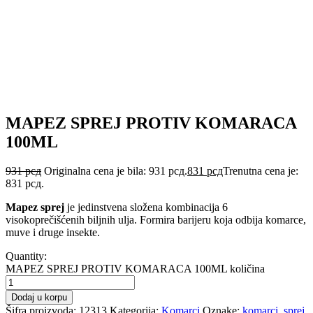
MAPEZ SPREJ PROTIV KOMARACA
100ML
931
рсд
Originalna cena je bila: 931 рсд.
831
рсд
Trenutna cena je:
831 рсд.
Mapez sprej
je jedinstvena složena kombinacija 6
visokoprečišćenih biljnih ulja. Formira barijeru koja odbija komarce,
muve i druge insekte.
Quantity:
MAPEZ SPREJ PROTIV KOMARACA 100ML količina
Dodaj u korpu
Šifra proizvoda:
12313
Kategorija:
Komarci
Oznake:
komarci
,
sprej