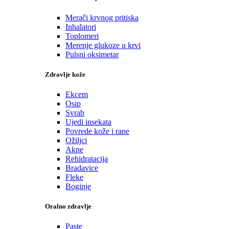
Merači krvnog pritiska
Inhalatori
Toplomeri
Merenje glukoze u krvi
Pulsni oksimetar
Zdravlje kože
Ekcem
Osip
Svrab
Ujedi insekata
Povrede kože i rane
Ožiljci
Akne
Rehidratacija
Bradavice
Fleke
Boginje
Oralno zdravlje
Paste