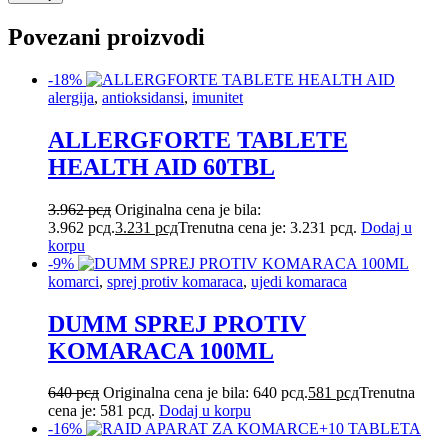
Povezani proizvodi
-18%
alergija
,
antioksidansi
,
imunitet
ALLERGFORTE TABLETE
HEALTH AID 60TBL
3.962
рсд
Originalna cena je bila:
3.962 рсд.
3.231
рсд
Trenutna cena je: 3.231 рсд.
Dodaj u
korpu
-9%
komarci
,
sprej protiv komaraca
,
ujedi komaraca
DUMM SPREJ PROTIV
KOMARACA 100ML
640
рсд
Originalna cena je bila: 640 рсд.
581
рсд
Trenutna
cena je: 581 рсд.
Dodaj u korpu
-16%