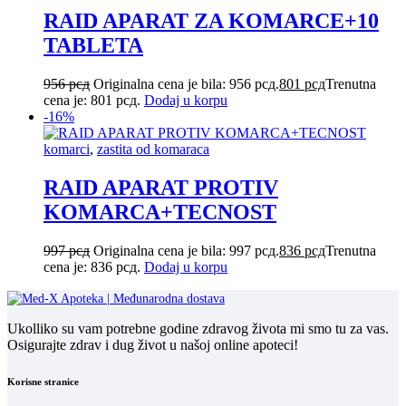
RAID APARAT ZA KOMARCE+10
TABLETA
956
рсд
Originalna cena je bila: 956 рсд.
801
рсд
Trenutna
cena je: 801 рсд.
Dodaj u korpu
-16%
komarci
,
zastita od komaraca
RAID APARAT PROTIV
KOMARCA+TECNOST
997
рсд
Originalna cena je bila: 997 рсд.
836
рсд
Trenutna
cena je: 836 рсд.
Dodaj u korpu
Ukolliko su vam potrebne godine zdravog života mi smo tu za vas.
Osigurajte zdrav i dug život u našoj online apoteci!
Korisne stranice