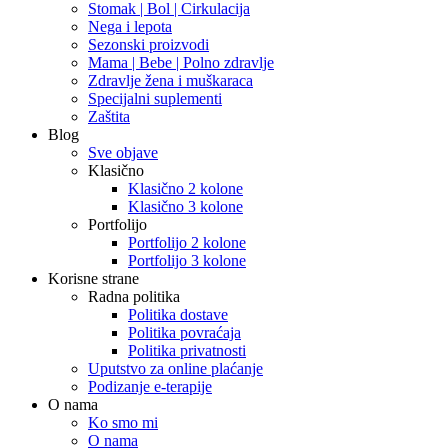
Stomak | Bol | Cirkulacija
Nega i lepota
Sezonski proizvodi
Mama | Bebe | Polno zdravlje
Zdravlje žena i muškaraca
Specijalni suplementi
Zaštita
Blog
Sve objave
Klasično
Klasično 2 kolone
Klasično 3 kolone
Portfolijo
Portfolijo 2 kolone
Portfolijo 3 kolone
Korisne strane
Radna politika
Politika dostave
Politika povraćaja
Politika privatnosti
Uputstvo za online plaćanje
Podizanje e-terapije
O nama
Ko smo mi
O nama