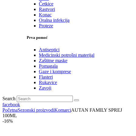
Četkice
Rastvori
Konac
Oralna infekcija
Proteze
Prva pomoć
Antiseptici
Medicinski potrošni materijal
Zaštitne maske
Pomagala
Gaze i komprese
Flasteri
Rukavice
Zavoji
Search
facebook
Početna
Sezonski proizvodi
Komarci
AUTAN FAMILY SPREJ
100ML
-16%