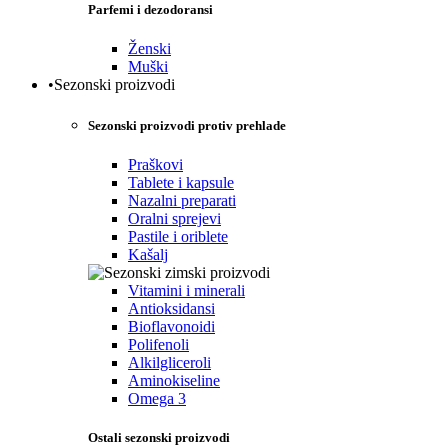
Parfemi i dezodoransi
Ženski
Muški
•Sezonski proizvodi
Sezonski proizvodi protiv prehlade
Praškovi
Tablete i kapsule
Nazalni preparati
Oralni sprejevi
Pastile i oriblete
Kašalj
Vitamini i minerali
Antioksidansi
Bioflavonoidi
Polifenoli
Alkilgliceroli
Aminokiseline
Omega 3
Ostali sezonski proizvodi