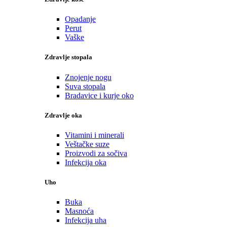
Opadanje
Perut
Vaške
Zdravlje stopala
Znojenje nogu
Suva stopala
Bradavice i kurje oko
Zdravlje oka
Vitamini i minerali
Veštačke suze
Proizvodi za sočiva
Infekcija oka
Uho
Buka
Masnoća
Infekcija uha