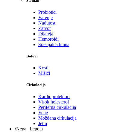
Stomak
Probiotici
Varenje
Nadutost
Zatvor
Dijareja
Hemoroidi
Specijalna hrana
Bolovi
Kosti
Mišići
Cirkulacija
Kardioprotektori
Visok holesterol
Periferna cirkulacija
Vene
Moždana cirkulacija
Jetra
•Nega | Lepota