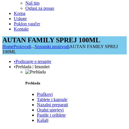
Naš tim
Oglasi za posao
Korpa
Usluge
Poklon vaučer
Kontakt
AUTAN FAMILY SPREJ 100ML
Home
Proizvodi
...
Sezonski proizvodi
AUTAN FAMILY SPREJ
100ML
•Podizanje e-terapije
•Prehlada | Imunitet
Prehlada
Praškovi
Tablete i kapsule
Nazalni preparati
Oralni sprejevi
Pastile i oriblete
Kašalj