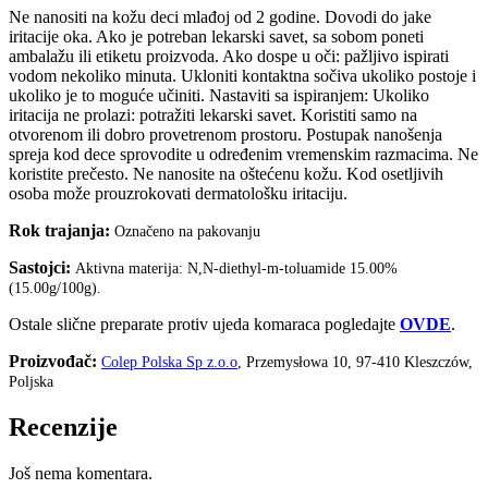
Ne nanositi na kožu deci mlađoj od 2 godine. Dovodi do jake
iritacije oka. Ako je potreban lekarski savet, sa sobom poneti
ambalažu ili etiketu proizvoda. Ako dospe u oči: pažljivo ispirati
vodom nekoliko minuta. Ukloniti kontaktna sočiva ukoliko postoje i
ukoliko je to moguće učiniti. Nastaviti sa ispiranjem: Ukoliko
iritacija ne prolazi: potražiti lekarski savet. Koristiti samo na
otvorenom ili dobro provetrenom prostoru. Postupak nanošenja
spreja kod dece sprovodite u određenim vremenskim razmacima. Ne
koristite prečesto. Ne nanosite na oštećenu kožu. Kod osetljivih
osoba može prouzrokovati dermatološku iritaciju.
Rok trajanja:
Označeno na pakovanju
Sastojci:
Aktivna materija: N,N-diethyl-m-toluamide 15.00%
(15.00g/100g).
Ostale slične preparate protiv ujeda komaraca pogledajte
OVDE
.
Proizvođač:
Colep Polska Sp z.o.o
, Przemysłowa 10, 97-410 Kleszczów,
Poljska
Recenzije
Još nema komentara.