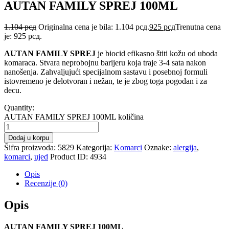
AUTAN FAMILY SPREJ 100ML
1.104
рсд
Originalna cena je bila: 1.104 рсд.
925
рсд
Trenutna cena
je: 925 рсд.
AUTAN FAMILY SPREJ
je biocid efikasno štiti kožu od uboda
komaraca. Stvara neprobojnu barijeru koja traje 3-4 sata nakon
nanošenja. Zahvaljujući specijalnom sastavu i posebnoj formuli
istovremeno je delotvoran i nežan, te je zbog toga pogodan i za
decu.
Quantity:
AUTAN FAMILY SPREJ 100ML količina
Dodaj u korpu
Šifra proizvoda:
5829
Kategorija:
Komarci
Oznake:
alergija
,
komarci
,
ujed
Product ID:
4934
Opis
Recenzije (0)
Opis
AUTAN FAMILY SPREJ 100ML