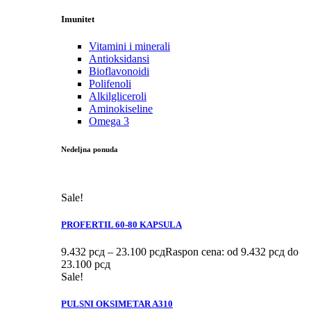
Imunitet
Vitamini i minerali
Antioksidansi
Bioflavonoidi
Polifenoli
Alkilgliceroli
Aminokiseline
Omega 3
Nedeljna ponuda
Sale!
PROFERTIL 60-80 KAPSULA
9.432
рсд
–
23.100
рсд
Raspon cena: od 9.432 рсд do
23.100 рсд
Sale!
PULSNI OKSIMETAR A310