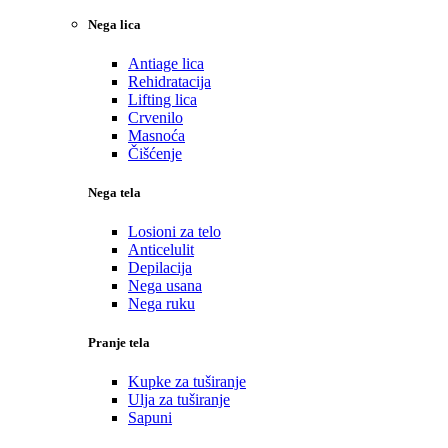
Nega lica
Antiage lica
Rehidratacija
Lifting lica
Crvenilo
Masnoća
Čišćenje
Nega tela
Losioni za telo
Anticelulit
Depilacija
Nega usana
Nega ruku
Pranje tela
Kupke za tuširanje
Ulja za tuširanje
Sapuni