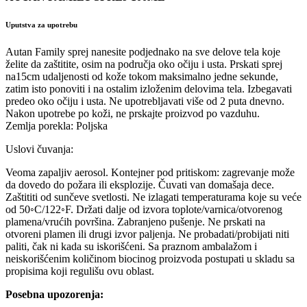
Uputstva za upotrebu
Autan Family sprej nanesite podjednako na sve delove tela koje
želite da zaštitite, osim na područja oko očiju i usta. Prskati sprej
na15cm udaljenosti od kože tokom maksimalno jedne sekunde,
zatim isto ponoviti i na ostalim izloženim delovima tela. Izbegavati
predeo oko očiju i usta. Ne upotrebljavati više od 2 puta dnevno.
Nakon upotrebe po koži, ne prskajte proizvod po vazduhu.
Zemlja porekla: Poljska
Uslovi čuvanja:
Veoma zapaljiv aerosol. Kontejner pod pritiskom: zagrevanje može
da dovedo do požara ili eksplozije. Čuvati van domašaja dece.
Zaštititi od sunčeve svetlosti. Ne izlagati temperaturama koje su veće
od 50◦C/122◦F. Držati dalje od izvora toplote/varnica/otvorenog
plamena/vrućih površina. Zabranjeno pušenje. Ne prskati na
otvoreni plamen ili drugi izvor paljenja. Ne probadati/probijati niti
paliti, čak ni kada su iskorišćeni. Sa praznom ambalažom i
neiskorišćenim količinom biocinog proizvoda postupati u skladu sa
propisima koji regulišu ovu oblast.
Posebna upozorenja: