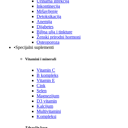
Urinarna infekcija
Inkontinecija
Mršavljenje
Detoksikacija
Anemija
Dijabetes
Biljna ulja i tinkture
Ženski prirodni hormoni
Osteoporoza
•Specijalni suplementi
Vitamini i minerali
Vitamin C
B kompleks
Vitamin E
Cink
Selen
Magnezijum
D3 vitamin
Kalcijum
Multivitamini
Kompleksi
Zdravlje kose