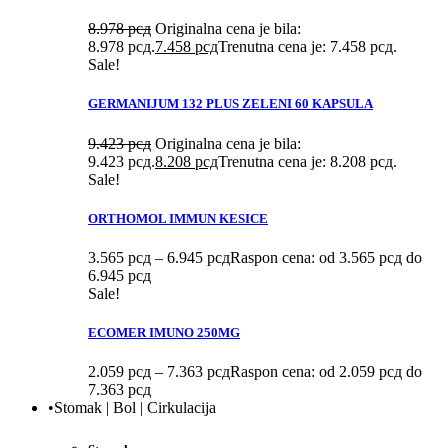
8.978
рсд
Originalna cena je bila:
8.978 рсд.
7.458
рсд
Trenutna cena je: 7.458 рсд.
Sale!
GERMANIJUM 132 PLUS ZELENI 60 KAPSULA
9.423
рсд
Originalna cena je bila:
9.423 рсд.
8.208
рсд
Trenutna cena je: 8.208 рсд.
Sale!
ORTHOMOL IMMUN KESICE
3.565
рсд
–
6.945
рсд
Raspon cena: od 3.565 рсд do
6.945 рсд
Sale!
ECOMER IMUNO 250MG
2.059
рсд
–
7.363
рсд
Raspon cena: od 2.059 рсд do
7.363 рсд
•Stomak | Bol | Cirkulacija