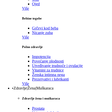
Ojed
Više
Bebine tegobe
Grčevi kod beba
Nicanje zuba
Više
Polno zdravlje
Impotencija
Povećanje plodnosti
Utvrđivanje trudnoće i ovulacije
Vitamini za trudnice
Ženska intimna nega
Prezervativi i lubrikanti
Više
•Zdravlje|Žena|Muškaraca
Zdravlje žena i muškaraca
Prostata