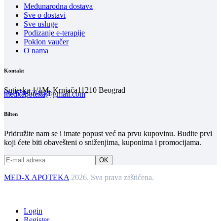
Međunarodna dostava
Sve o dostavi
Sve usluge
Podizanje e-terapije
Poklon vaučer
O nama
Kontakt
Sutjeska 1/1M, Krnjača
11210 Beograd
061/24-57-039
medxapoteka@gmail.com
Bilten
Pridružite nam se i imate popust već na prvu kupovinu. Budite prvi
koji ćete biti obavešteni o sniženjima, kuponima i promocijama.
MED-X APOTEKA
2026. Sva prava zaštićena.
Login
Register