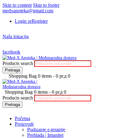
Skip to content
Skip to footer
medxapoteka@gmail.com
Login or
Register
Naša lokacija
facebook
Products search
Pretraga
Shopping Bag
0 items
-
0 рсд
0
Shopping Bag
0 items
-
0 рсд
0
Products search
Pretraga
Početna
Proizvodi
Podizanje e-terapije
Prehlada | Imunitet