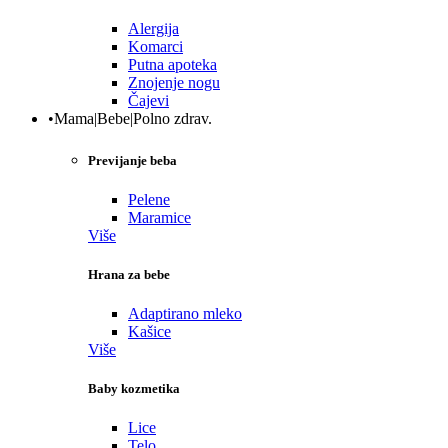
Alergija
Komarci
Putna apoteka
Znojenje nogu
Čajevi
•Mama|Bebe|Polno zdrav.
Previjanje beba
Pelene
Maramice
Više
Hrana za bebe
Adaptirano mleko
Kašice
Više
Baby kozmetika
Lice
Telo