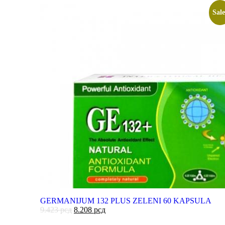
Sale
GERMANIJUM 132 PLUS ZELENI 60 KAPSULA
9.423
рсд
8.208
рсд