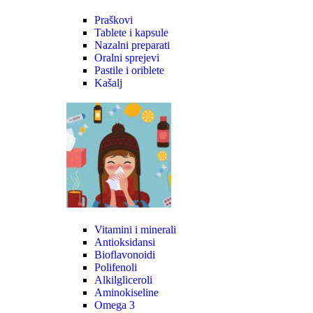
Praškovi
Tablete i kapsule
Nazalni preparati
Oralni sprejevi
Pastile i oriblete
Kašalj
Vitamini i minerali
Antioksidansi
Bioflavonoidi
Polifenoli
Alkilgliceroli
Aminokiseline
Omega 3