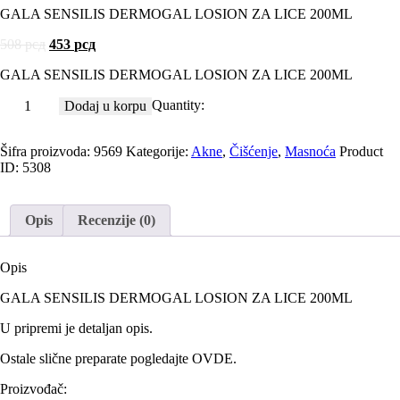
GALA SENSILIS DERMOGAL LOSION ZA LICE 200ML
508
рсд
453
рсд
GALA SENSILIS DERMOGAL LOSION ZA LICE 200ML
Quantity:
Dodaj u korpu
Šifra proizvoda:
9569
Kategorije:
Akne
,
Čišćenje
,
Masnoća
Product
ID:
5308
Opis
Recenzije (0)
Opis
GALA SENSILIS DERMOGAL LOSION ZA LICE 200ML
U pripremi je detaljan opis.
Ostale slične preparate pogledajte
OVDE
.
Proizvođač: