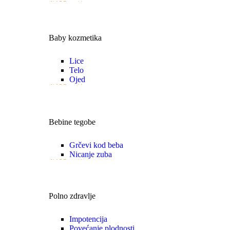
VIŠE
Baby kozmetika
Lice
Telo
Ojed
VIŠE
Bebine tegobe
Grčevi kod beba
Nicanje zuba
VIŠE
Polno zdravlje
Impotencija
Povećanje plodnosti