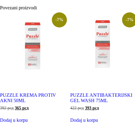
Povezani proizvodi
-7%
-7%
PUZZLE KREMA PROTIV
PUZZLE ANTIBAKTERIJSKI
AKNI 50ML
GEL WASH 75ML
392
рсд
365
рсд
422
рсд
393
рсд
Dodaj u korpu
Dodaj u korpu