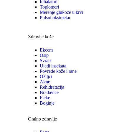
Inhalatori
Toplomeri
Merenje glukoze u krvi
Pulsni oksimetar
Zdravlje kože
Ekcem
Osip
Svrab
Ujedi insekata
Povrede kože i rane
Ožiljci
Akne
Rehidratacija
Bradavice
Fleke
Boginje
Oralno zdravlje