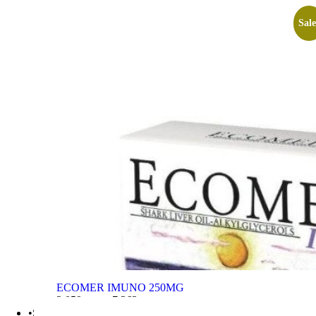
Sale
ECOMER IMUNO 250MG
2.059
рсд
–
7.363
рсд
•Stomak | Bol | Cirkulacija