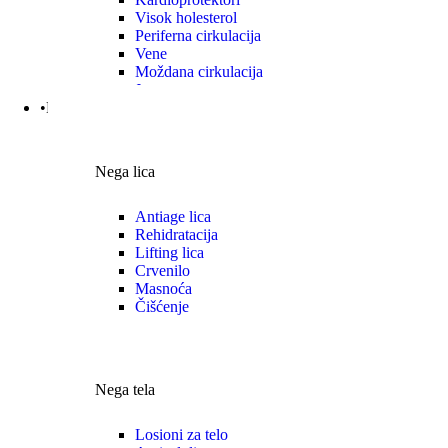
Visok holesterol
Periferna cirkulacija
Vene
Moždana cirkulacija
Jetra
•Nega | Lepota
Nega lica
Antiage lica
Rehidratacija
Lifting lica
Crvenilo
Masnoća
Čišćenje
Nega tela
Losioni za telo