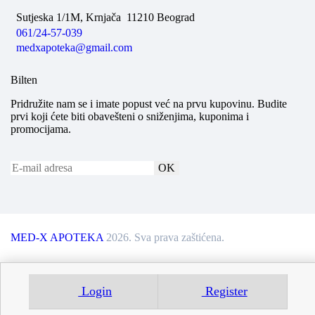
Sutjeska 1/1M, Krnjača
11210 Beograd
061/24-57-039
medxapoteka@gmail.com
Bilten
Pridružite nam se i imate popust već na prvu kupovinu. Budite
prvi koji ćete biti obavešteni o sniženjima, kuponima i
promocijama.
MED-X APOTEKA
2026. Sva prava zaštićena.
Login
Register