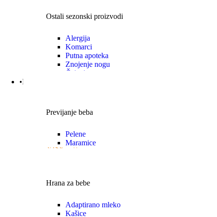
Ostali sezonski proizvodi
Alergija
Komarci
Putna apoteka
Znojenje nogu
Čajevi
•Mama|Bebe|Polno zdrav.
Previjanje beba
Pelene
Maramice
VIŠE
Hrana za bebe
Adaptirano mleko
Kašice