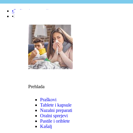
•Podizanje e-terapije
•Prehlada | Imunitet
Prehlada
Praškovi
Tablete i kapsule
Nazalni preparati
Oralni sprejevi
Pastile i oriblete
Kašalj