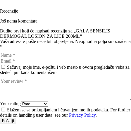
Recenzije
Još nema komentara.
Budite prvi koji će napisati recenziju za „GALA SENSILIS
DERMOGAL LOSION ZA LICE 200ML“
Vaša adresa e-pošte neće biti objavljena.
Neophodna polja su označena
*
Sačuvaj moje ime, e-poštu i veb mesto u ovom pregledaču veba za
sledeći put kada komentarišem.
Your rating
Slažem se sa prikupljanjem i čuvanjem mojih podataka. For further
details on handling user data, see our
Privacy Policy
.