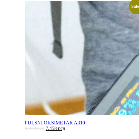
Sale
PULSNI OKSIMETAR A310
8.978
рсд
7.458
рсд