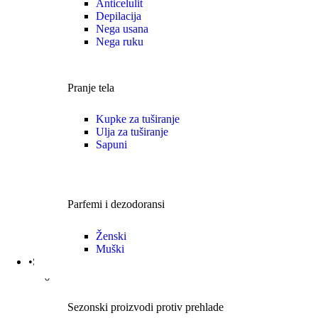
Anticelulit
Depilacija
Nega usana
Nega ruku
Pranje tela
Kupke za tuširanje
Ulja za tuširanje
Sapuni
Parfemi i dezodoransi
Ženski
Muški
•Sezonski proizvodi
Sezonski proizvodi protiv prehlade