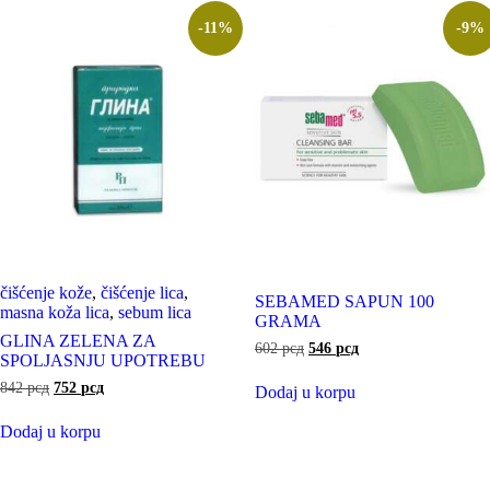
-11%
-9%
čišćenje kože
,
čišćenje lica
,
SEBAMED SAPUN 100
masna koža lica
,
sebum lica
GRAMA
GLINA ZELENA ZA
602
рсд
546
рсд
SPOLJASNJU UPOTREBU
842
рсд
752
рсд
Dodaj u korpu
Dodaj u korpu