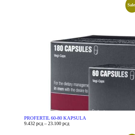
Sale
PROFERTIL 60-80 KAPSULA
9.432
рсд
–
23.100
рсд