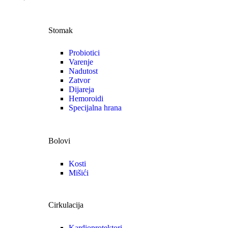
Stomak
Probiotici
Varenje
Nadutost
Zatvor
Dijareja
Hemoroidi
Specijalna hrana
Bolovi
Kosti
Mišići
Cirkulacija
Kardioprotektori