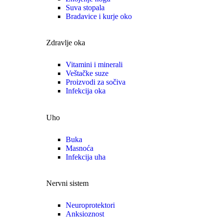
Suva stopala
Bradavice i kurje oko
Zdravlje oka
Vitamini i minerali
Veštačke suze
Proizvodi za sočiva
Infekcija oka
Uho
Buka
Masnoća
Infekcija uha
Nervni sistem
Neuroprotektori
Anksioznost