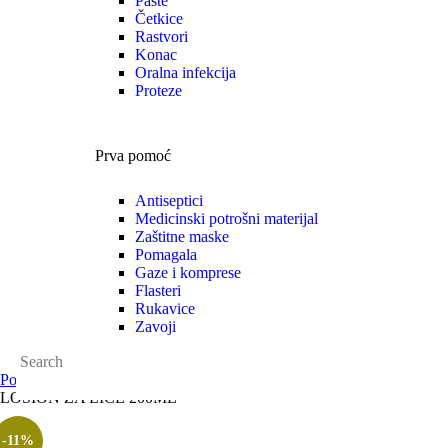
Paste
Četkice
Rastvori
Konac
Oralna infekcija
Proteze
Prva pomoć
Antiseptici
Medicinski potrošni materijal
Zaštitne maske
Pomagala
Gaze i komprese
Flasteri
Rukavice
Zavoji
Početna
Zaštita
Zdravlje kože
Akne
GALA SENSILIS DERMOGAL
LOSION ZA LICE 200ML
-11%