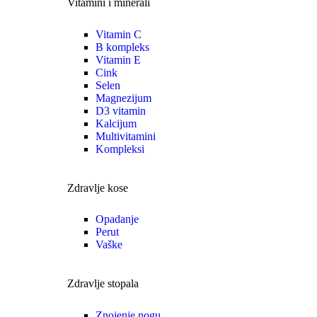
Vitamini i minerali
Vitamin C
B kompleks
Vitamin E
Cink
Selen
Magnezijum
D3 vitamin
Kalcijum
Multivitamini
Kompleksi
Zdravlje kose
Opadanje
Perut
Vaške
Zdravlje stopala
Znojenje nogu