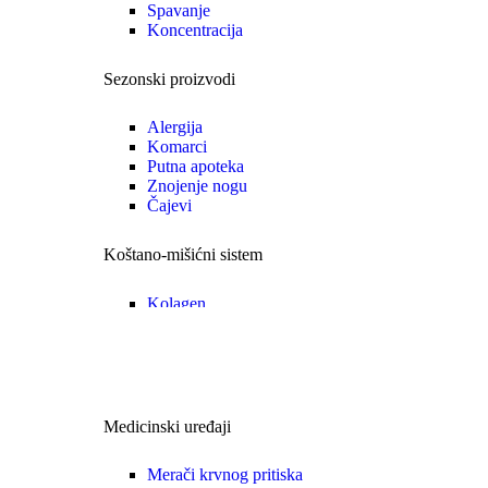
Spavanje
Koncentracija
Sezonski proizvodi
Alergija
Komarci
Putna apoteka
Znojenje nogu
Čajevi
Koštano-mišićni sistem
Kolagen
Glukozamin
Specijalni kompleksi
•Zaštita
Medicinski uređaji
Merači krvnog pritiska