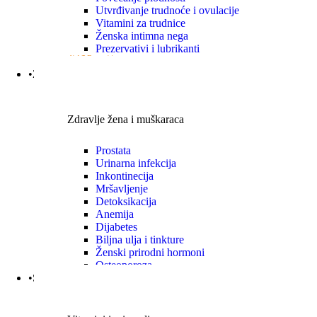
Utvrđivanje trudnoće i ovulacije
Vitamini za trudnice
Ženska intimna nega
Prezervativi i lubrikanti
VIŠE
•Zdravlje|Žena|Muškaraca
Zdravlje žena i muškaraca
Prostata
Urinarna infekcija
Inkontinecija
Mršavljenje
Detoksikacija
Anemija
Dijabetes
Biljna ulja i tinkture
Ženski prirodni hormoni
Osteoporoza
•Specijalni suplementi