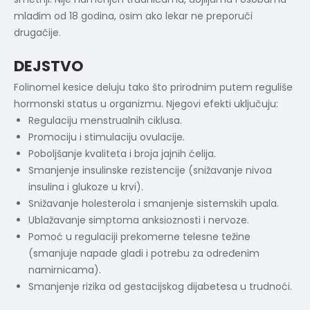
mlađim od 18 godina, osim ako lekar ne preporuči
drugačije.
DEJSTVO
Folinomel kesice deluju tako što prirodnim putem reguliše
hormonski status u organizmu. Njegovi efekti uključuju:
Regulaciju menstrualnih ciklusa.
Promociju i stimulaciju ovulacije.
Poboljšanje kvaliteta i broja jajnih ćelija.
Smanjenje insulinske rezistencije (snižavanje nivoa
insulina i glukoze u krvi).
Snižavanje holesterola i smanjenje sistemskih upala.
Ublažavanje simptoma anksioznosti i nervoze.
Pomoć u regulaciji prekomerne telesne težine
(smanjuje napade gladi i potrebu za određenim
namirnicama).
Smanjenje rizika od gestacijskog dijabetesa u trudnoći.