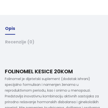
i
v
e
:
Opis
Recenzije (0)
FOLINOMEL KESICE 20KOM
Folinomel je dijetetski suplement (dodatak ishrani)
specijalno formulisan i namenjen ženama u
reproduktivnom periodu, kao i onima u menopauzi.
Predstavlja inovativnu kombinaciju aktivnih sastojaka za
prirodno rešavanje hormonskih disbalansa i ginekoloških
smetnji. Nije namenjen trudnicama, dojiljama i osobama