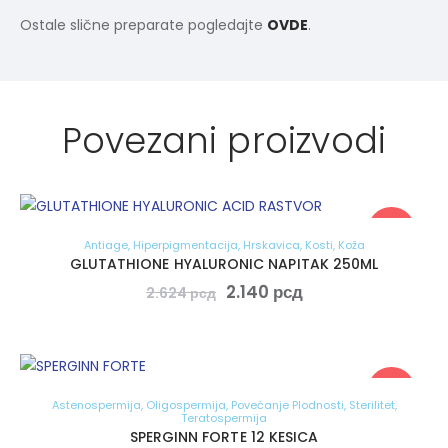
Ostale slične preparate pogledajte
OVDE
.
Povezani proizvodi
-18%
Antiage
,
Hiperpigmentacija
,
Hrskavica
,
Kosti
,
Koža
GLUTATHIONE HYALURONIC NAPITAK 250ML
2.140
рсд
2.624
рсд
-18%
Astenospermija
,
Oligospermija
,
Povećanje Plodnosti
,
Sterilitet
,
Teratospermija
SPERGINN FORTE 12 KESICA