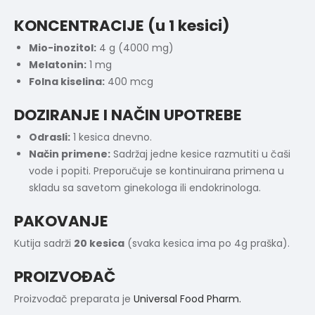
KONCENTRACIJE (u 1 kesici)
Mio-inozitol:
4 g (4000 mg)
Melatonin:
1 mg
Folna kiselina:
400 mcg
DOZIRANJE I NAČIN UPOTREBE
Odrasli:
1 kesica dnevno.
Način primene:
Sadržaj jedne kesice razmutiti u čaši
vode i popiti. Preporučuje se kontinuirana primena u
skladu sa savetom ginekologa ili endokrinologa.
PAKOVANJE
Kutija sadrži
20 kesica
(svaka kesica ima po 4g praška).
PROIZVOĐAČ
Proizvođač preparata je
Universal Food Pharm.