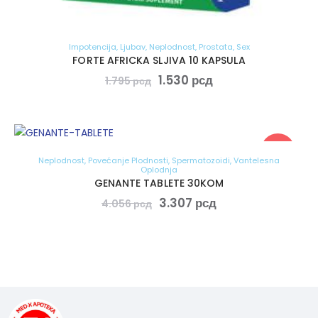
Impotencija
,
Ljubav
,
Neplodnost
,
Prostata
,
Sex
FORTE AFRICKA SLJIVA 10 KAPSULA
1.530
рсд
1.795
рсд
-18%
Neplodnost
,
Povećanje Plodnosti
,
Spermatozoidi
,
Vantelesna
Oplodnja
GENANTE TABLETE 30KOM
3.307
рсд
4.056
рсд