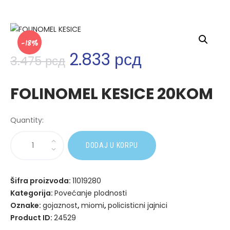
-18%
2.833
рсд
3.475
рсд
FOLINOMEL KESICE 20KOM
Quantity:
A
DODAJ U KORPU
l
t
e
Šifra proizvoda:
11019280
r
Kategorija:
Povećanje plodnosti
n
Oznake:
gojaznost
,
miomi
,
policisticni jajnici
a
Product ID:
24529
t