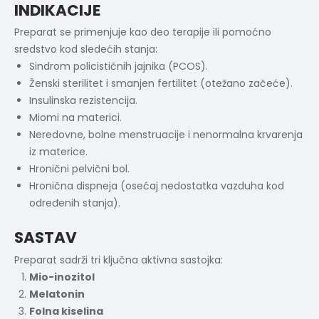
INDIKACIJE
Preparat se primenjuje kao deo terapije ili pomoćno
sredstvo kod sledećih stanja:
Sindrom policističnih jajnika (PCOS).
Ženski sterilitet i smanjen fertilitet (otežano začeće).
Insulinska rezistencija.
Miomi na materici.
Neredovne, bolne menstruacije i nenormalna krvarenja
iz materice.
Hronični pelvični bol.
Hronična dispneja (osećaj nedostatka vazduha kod
određenih stanja).
SASTAV
Preparat sadrži tri ključna aktivna sastojka:
Mio-inozitol
Melatonin
Folna kiselina