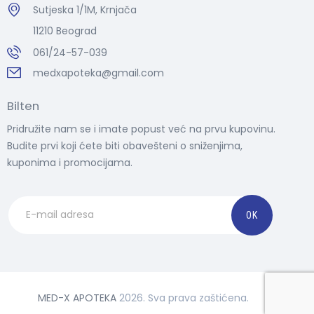
Sutjeska 1/1M, Krnjača
11210 Beograd
061/24-57-039
medxapoteka@gmail.com
Bilten
Pridružite nam se i imate popust već na prvu kupovinu.
Budite prvi koji ćete biti obavešteni o sniženjima,
kuponima i promocijama.
MED-X APOTEKA
2026. Sva prava zaštićena.