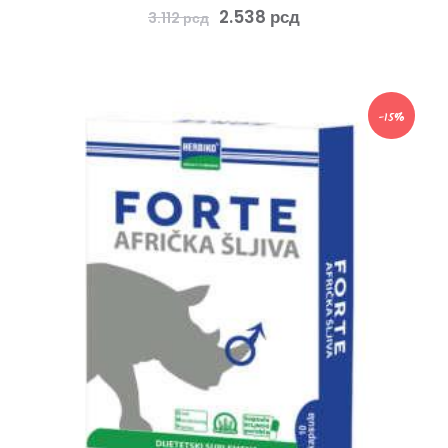
2.538
рсд
3.112
рсд
-15%