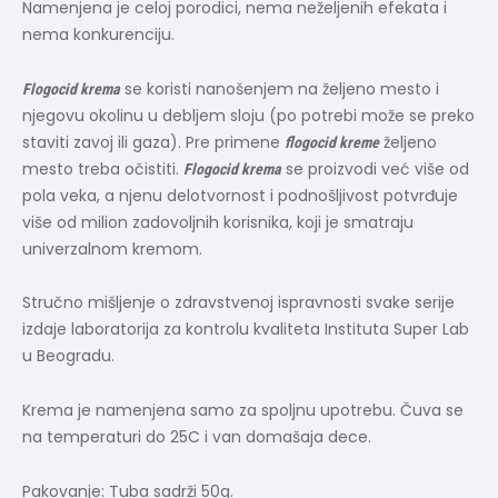
Namenjena je celoj porodici, nema neželjenih efekata i
nema konkurenciju.
se koristi nanošenjem na željeno mesto i
Flogocid krema
njegovu okolinu u debljem sloju (po potrebi može se preko
staviti zavoj ili gaza). Pre primene
željeno
flogocid kreme
mesto treba očistiti.
se proizvodi već više od
Flogocid krema
pola veka, a njenu delotvornost i podnošljivost potvrđuje
više od milion zadovoljnih korisnika, koji je smatraju
univerzalnom kremom.
Stručno mišljenje o zdravstvenoj ispravnosti svake serije
izdaje laboratorija za kontrolu kvaliteta Instituta Super Lab
u Beogradu.
Krema je namenjena samo za spoljnu upotrebu. Čuva se
na temperaturi do 25C i van domašaja dece.
Pakovanje: Tuba sadrži 50g.