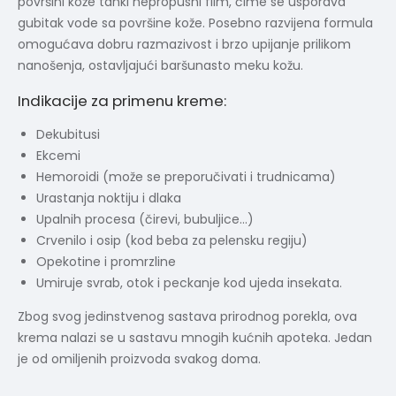
površini kože tanki nepropusni film, čime se usporava
gubitak vode sa površine kože. Posebno razvijena formula
omogućava dobru razmazivost i brzo upijanje prilikom
nanošenja, ostavljajući baršunasto meku kožu.
Indikacije za primenu kreme:
Dekubitusi
Ekcemi
Hemoroidi (može se preporučivati i trudnicama)
Urastanja noktiju i dlaka
Upalnih procesa (čirevi, bubuljice…)
Crvenilo i osip (kod beba za pelensku regiju)
Opekotine i promrzline
Umiruje svrab, otok i peckanje kod ujeda insekata.
Zbog svog jedinstvenog sastava prirodnog porekla, ova
krema nalazi se u sastavu mnogih kućnih apoteka. Jedan
je od omiljenih proizvoda svakog doma.