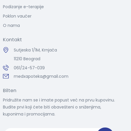
Podizanje e-terapije
Poklon vaučer
O nama
Kontakt
Sutjeska 1/1M, Krnjača
11210 Beograd
061/24-57-039
medxapoteka@gmail.com
Bilten
Pridružite nam se i imate popust već na prvu kupovinu.
Budite prvi koji ćete biti obavešteni o sniženjima,
kuponima i promocijama.