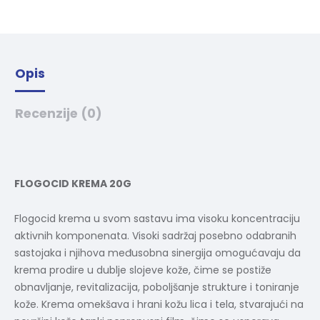
v
e
:
Opis
Recenzije (0)
FLOGOCID KREMA 20G
Flogocid krema u svom sastavu ima visoku koncentraciju
aktivnih komponenata. Visoki sadržaj posebno odabranih
sastojaka i njihova međusobna sinergija omogućavaju da
krema prodire u dublje slojeve kože, čime se postiže
obnavljanje, revitalizacija, poboljšanje strukture i toniranje
kože. Krema omekšava i hrani kožu lica i tela, stvarajući na