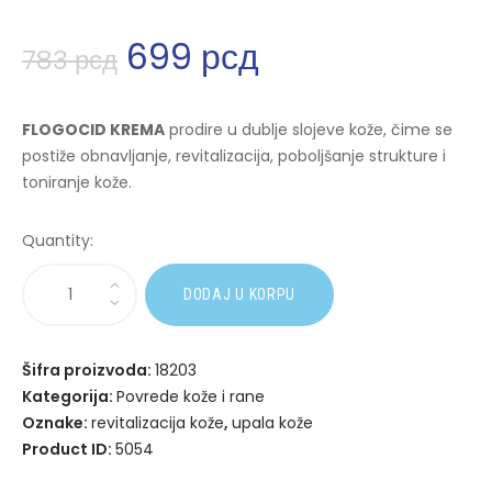
699
рсд
783
рсд
FLOGOCID KREMA
prodire u dublje slojeve kože, čime se
postiže obnavljanje, revitalizacija, poboljšanje strukture i
toniranje kože.
Quantity:
A
DODAJ U KORPU
l
t
e
Šifra proizvoda:
18203
r
Kategorija:
Povrede kože i rane
n
Oznake:
revitalizacija kože
,
upala kože
a
Product ID:
5054
t
i