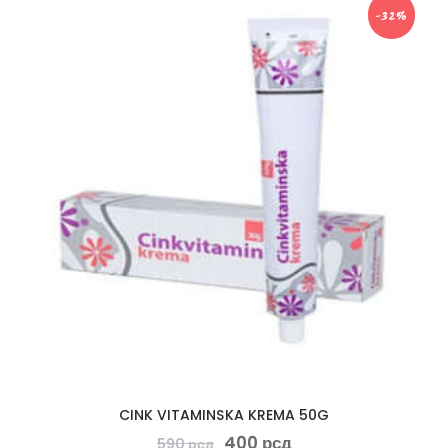
-32%
CINK VITAMINSKA KREMA 50G
400
рсд
590
рсд