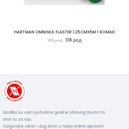
HARTMAN OMNISILK FLASTER 1.25CMX5M 1 KOMAD
118
рсд
126
рсд
Ukolliko su vam potrebne godine zdravog života mi
smo tu za vas.
Osigurajte zdrav i dug život u našoj online apoteci!