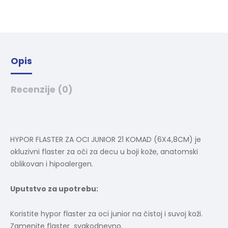
i
v
e
:
Opis
Recenzije (0)
HYPOR FLASTER ZA OCI JUNIOR 21 KOMAD (6X4,8CM) je
okluzivni flaster za oči za decu u boji kože, anatomski
oblikovan i hipoalergen.
Uputstvo za upotrebu:
Koristite hypor flaster za oci junior na čistoj i suvoj koži.
Zamenite flaster svakodnevno.