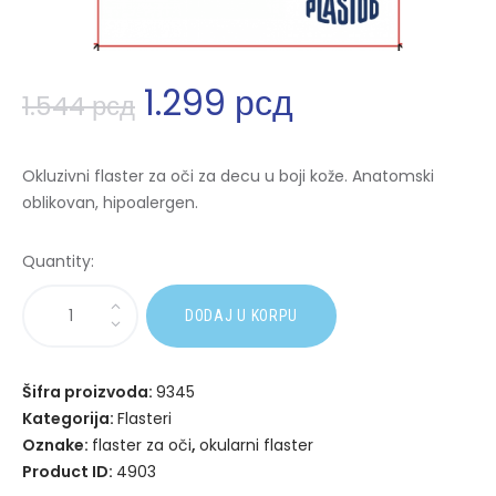
1.299
рсд
1.544
рсд
Okluzivni flaster za oči za decu u boji kože. Anatomski
oblikovan, hipoalergen.
Quantity:
A
DODAJ U KORPU
l
t
e
Šifra proizvoda:
9345
r
Kategorija:
Flasteri
n
Oznake:
flaster za oči
,
okularni flaster
a
Product ID:
4903
t