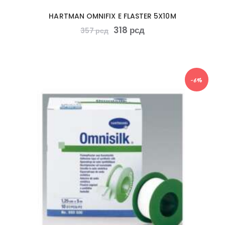
HARTMAN OMNIFIX E FLASTER 5X10M
318
рсд
357
рсд
-6%