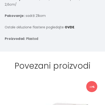
2,6cm/
Pakovanje:
sadrži 21kom
Ostale okluzione flastere pogledajte
OVDE
.
Proizvođač
:
Plastod
Povezani proizvodi
-11%