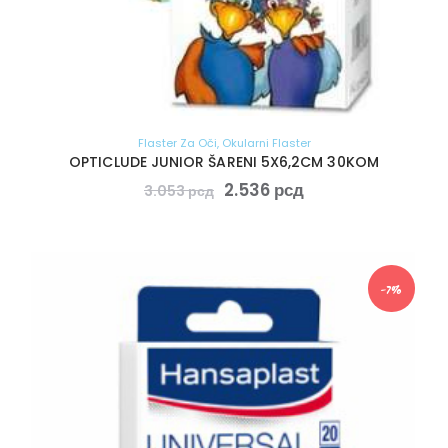
Flaster Za Oči
,
Okularni Flaster
OPTICLUDE JUNIOR ŠARENI 5X6,2CM 30KOM
2.536
рсд
3.053
рсд
-7%