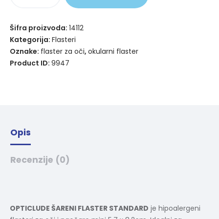
t
e
Šifra proizvoda:
14112
r
Kategorija:
Flasteri
n
Oznake:
flaster za oči
,
okularni flaster
a
Product ID:
9947
t
i
v
e
:
Opis
Recenzije (0)
OPTICLUDE ŠARENI FLASTER STANDARD
je hipoalergeni