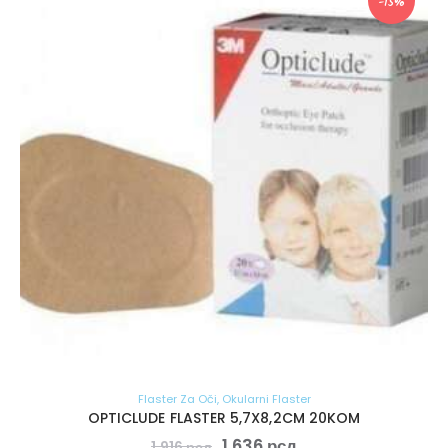
-15%
Flaster Za Oči
,
Okularni Flaster
OPTICLUDE FLASTER 5,7X8,2CM 20KOM
1.636
рсд
1.916
рсд