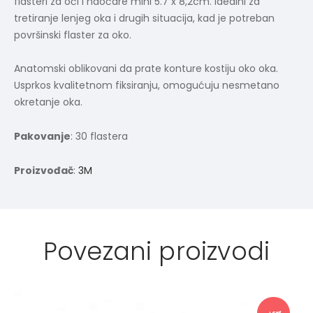
flasteri za oči i naočare mini 5.7 x 8,2cm. Idealni za
tretiranje lenjeg oka i drugih situacija, kad je potreban
površinski flaster za oko.
Anatomski oblikovani da prate konture kostiju oko oka.​
Usprkos kvalitetnom fiksiranju, omogućuju nesmetano
okretanje oka.
Pakovanje
: 30 flastera
Proizvođač
:
3M
Povezani proizvodi