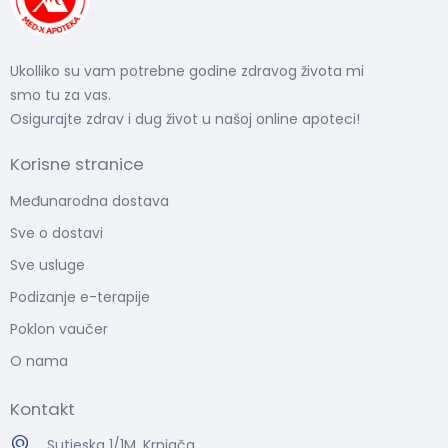
Ukolliko su vam potrebne godine zdravog života mi
smo tu za vas.
Osigurajte zdrav i dug život u našoj online apoteci!
Korisne stranice
Međunarodna dostava
Sve o dostavi
Sve usluge
Podizanje e-terapije
Poklon vaučer
O nama
Kontakt
Sutjeska 1/1M, Krnjača