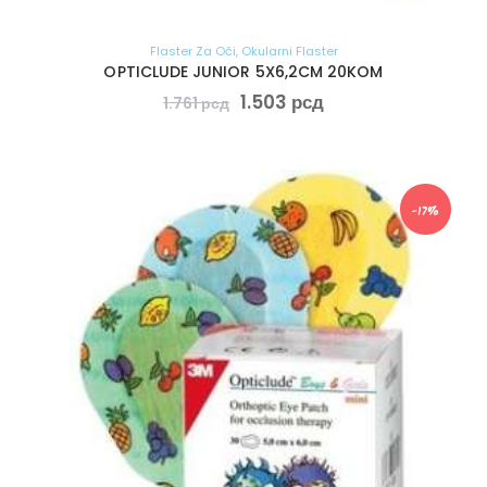
Flaster Za Oči
,
Okularni Flaster
OPTICLUDE JUNIOR 5X6,2CM 20KOM
1.503
рсд
1.761
рсд
-17%