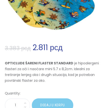
2.811
рсд
3.383
рсд
OPTICLUDE ŠARENI FLASTER STANDARD
je hipoalergeni
flasteri za oči i naočare mini 5.7 x 8,2cm. Idealni za
tretiranje lenjeg oka i drugih situacija, kad je potreban
površinski flaster za oko.
Quantity:
A
DODAJ U KORPU
l