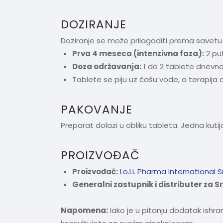
DOZIRANJE
Doziranje se može prilagoditi prema savetu 
Prva 4 meseca (intenzivna faza):
2 put
Doza održavanja:
1 do 2 tablete dnevno
Tablete se piju uz čašu vode, a terapija 
PAKOVANJE
Preparat dolazi u obliku tableta. Jedna kutij
PROIZVOĐAČ
Proizvođač:
Lo.Li. Pharma International Srl,
Generalni zastupnik i distributer za Sr
Napomena:
Iako je u pitanju dodatak ishran