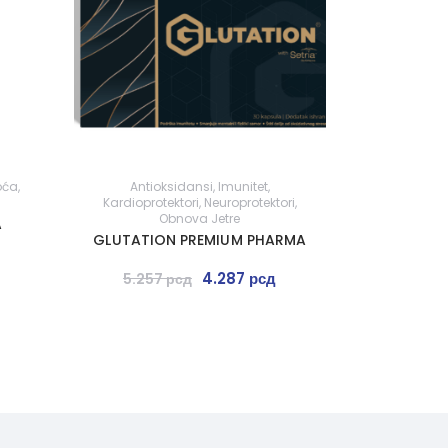
oća
,
Antioksidansi
,
Imunitet
,
Kardioprotektori
,
Neuroprotektori
,
Obnova Jetre
A
GLUTATION PREMIUM PHARMA
4.287
рсд
5.257
рсд