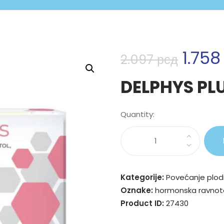
1.75
2.097
рсд
DELPHYS PL
Quantity:
Kategorije:
Povećanje plod
Oznake:
hormonska ravnot
Product ID:
27430