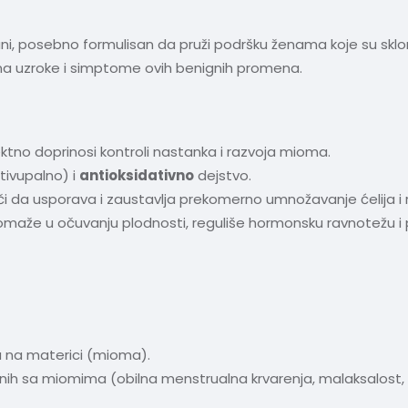
ani, posebno formulisan da pruži podršku ženama koje su sklo
na uzroke i simptome ovih benignih promena.
ktno doprinosi kontroli nastanka i razvoja mioma.
tivupalno) i
antioksidativno
dejstvo.
či da usporava i zaustavlja prekomerno umnožavanje ćelija i
aže u očuvanju plodnosti, reguliše hormonsku ravnotežu i po
a na materici (mioma).
 sa miomima (obilna menstrualna krvarenja, malaksalost, anem