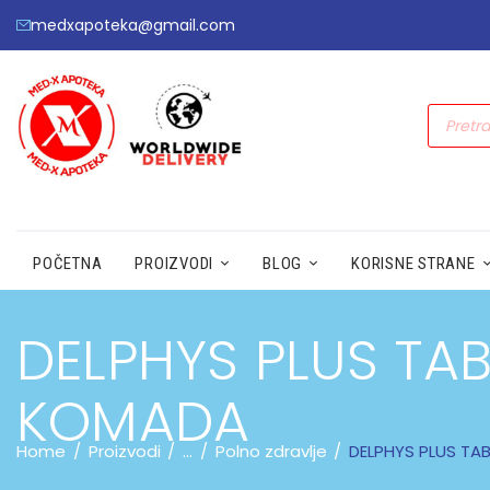
medxapoteka@gmail.com
POČETNA
PROIZVODI
BLOG
KORISNE STRANE
DELPHYS PLUS TAB
KOMADA
Home
Proizvodi
...
Polno zdravlje
DELPHYS PLUS TA