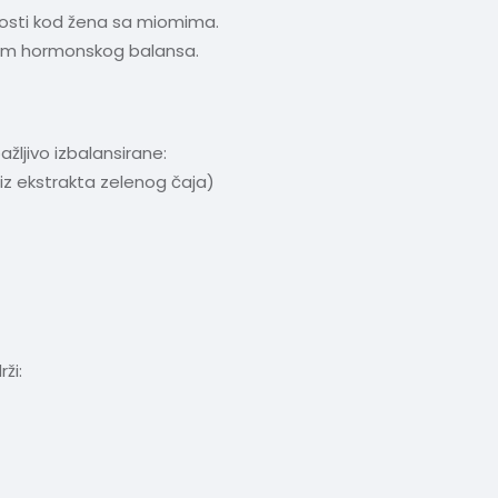
nosti kod žena sa miomima.
jem hormonskog balansa.
ljivo izbalansirane:
iz ekstrakta zelenog čaja)
ži: