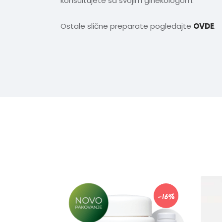
konsultujete sa svojim ginekologom.
Ostale slične preparate pogledajte
OVDE
.
-16%