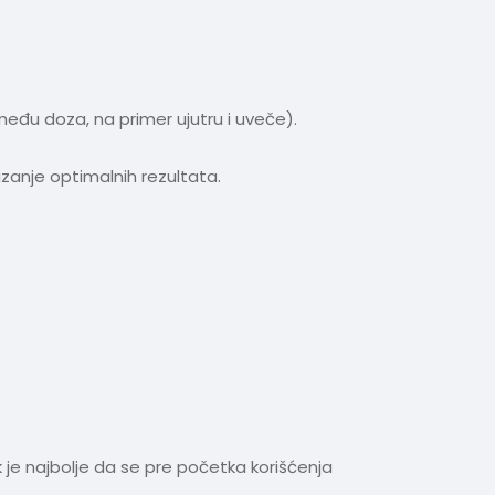
eđu doza, na primer ujutru i uveče).
izanje optimalnih rezultata.
ek je najbolje da se pre početka korišćenja