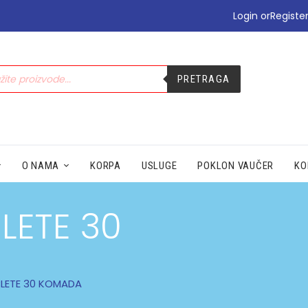
•PODIZANJE E-TERAPIJE
Login or
Registe
•PREHLADA | IMUNITET
•STOMAK | BOL | CIRKULACIJA
•NEGA | LEPOTA
PRETRAGA
•SEZONSKI PROIZVODI
•MAMA|BEBE|POLNO ZDRAV.
•ZDRAVLJE|ŽENA|MUŠKARACA
•SPECIJALNI SUPLEMENTI
•ZAŠTITA
O NAMA
KORPA
USLUGE
POKLON VAUČER
KO
LETE 30
BLETE 30 KOMADA