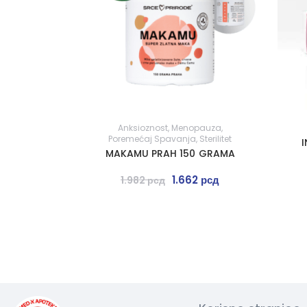
Anksioznost
,
Menopauza
,
Poremećaj Spavanja
,
Sterilitet
MAKAMU PRAH 150 GRAMA
1.662
рсд
1.982
рсд