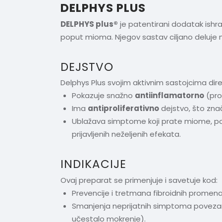
DELPHYS PLUS
DELPHYS plus®
je patentirani dodatak ishr
poput mioma. Njegov sastav ciljano deluje 
DEJSTVO
Delphys Plus svojim aktivnim sastojcima dire
Pokazuje snažno
antiinflamatorno
(pro
Ima
antiproliferativno
dejstvo, što zna
Ublažava simptome koji prate miome, pom
prijavljenih neželjenih efekata.
INDIKACIJE
Ovaj preparat se primenjuje i savetuje kod:
Prevencije i tretmana fibroidnih promen
Smanjenja neprijatnih simptoma povezanih
učestalo mokrenje).