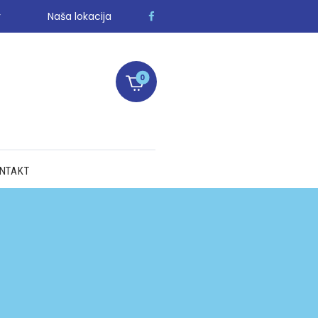
r
Naša lokacija
0
NTAKT