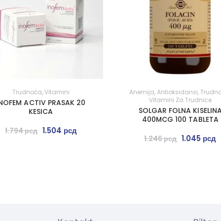
Trudnoća
,
Vitamini
Anemija
,
Antioksidansi
,
Trudn
Vitamini Za Trudnice
INOFEM ACTIV PRASAK 20
SOLGAR FOLNA KISELIN
KESICA
400MCG 100 TABLETA
1.504
рсд
1.794
рсд
1.045
рсд
1.246
рсд