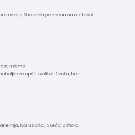
ne razvoju fibroidnih promena na materici,
 rast mioma.
boljšava opšti kvalitet života, bez
ija, bol u karlici, osećaj pritiska,