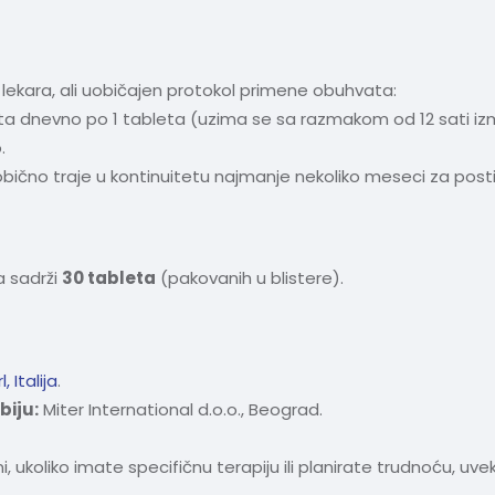
lekara, ali uobičajen protokol primene obuhvata:
a dnevno po 1 tableta (uzima se sa razmakom od 12 sati izm
.
obično traje u kontinuitetu najmanje nekoliko meseci za post
a sadrži
30 tableta
(pakovanih u blistere).
 Italija
.
biju:
Miter International d.o.o., Beograd.
i, ukoliko imate specifičnu terapiju ili planirate trudnoću, uv