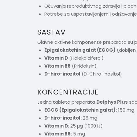
Očuvanja reproduktivnog zdravlja i plod
Potrebe za uspostavljanjem i održavan
SASTAV
Glavne aktivne komponente preparata su paž
Epigalokatehin galat (EGCG)
(dobijen 
Vitamin D
(Holekalciferol)
Vitamin B6
(Piridoksin)
D-hiro-inozitol
(D-Chiro-Inositol)
KONCENTRACIJE
Jedna tableta preparata
Delphys Plus
sadr
EGCG (Epigalokatehin galat):
150 mg
D-hiro-inozitol:
25 mg
Vitamin D:
25 µg (1000 IJ)
Vitamin B6:
5 mg