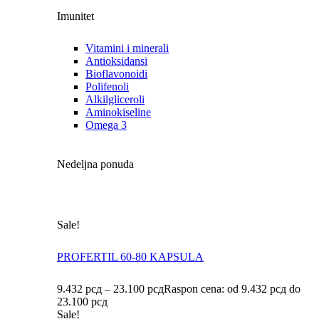
Imunitet
Vitamini i minerali
Antioksidansi
Bioflavonoidi
Polifenoli
Alkilgliceroli
Aminokiseline
Omega 3
Nedeljna ponuda
Sale!
PROFERTIL 60-80 KAPSULA
9.432
рсд
–
23.100
рсд
Raspon cena: od 9.432 рсд do
23.100 рсд
Sale!