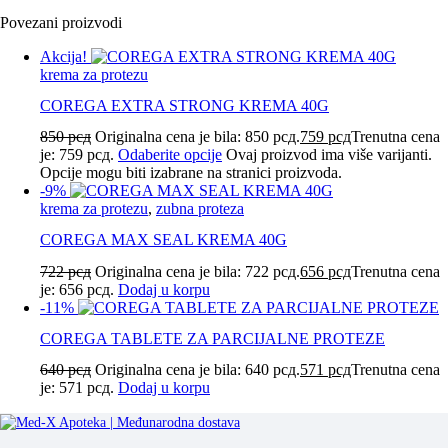
Povezani proizvodi
Akcija!
krema za protezu
COREGA EXTRA STRONG KREMA 40G
850
рсд
Originalna cena je bila: 850 рсд.
759
рсд
Trenutna cena
je: 759 рсд.
Odaberite opcije
Ovaj proizvod ima više varijanti.
Opcije mogu biti izabrane na stranici proizvoda.
-9%
krema za protezu
,
zubna proteza
COREGA MAX SEAL KREMA 40G
722
рсд
Originalna cena je bila: 722 рсд.
656
рсд
Trenutna cena
je: 656 рсд.
Dodaj u korpu
-11%
COREGA TABLETE ZA PARCIJALNE PROTEZE
640
рсд
Originalna cena je bila: 640 рсд.
571
рсд
Trenutna cena
je: 571 рсд.
Dodaj u korpu