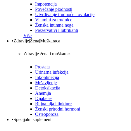
Impotencija
Povećanje plodnosti
Utvrđivanje trudnoće i ovulacije
Vitamini za trudnice
Ženska intimna nega
Prezervativi i lubrikanti
Više
•Zdravlje|Žena|Muškaraca
Zdravlje žena i muškaraca
Prostata
Urinarna infekcija
Inkontinecija
Mršavljenje
Detoksikacija
Anemija
Dijabetes
Biljna ulja i tinkture
Ženski prirodni hormoni
Osteoporoza
•Specijalni suplementi