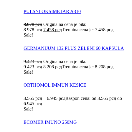
PULSNI OKSIMETAR A310
8.978
рсд
Originalna cena je bila:
8.978 рсд.
7.458
рсд
Trenutna cena je: 7.458 рсд.
Sale!
GERMANIJUM 132 PLUS ZELENI 60 KAPSULA
9.423
рсд
Originalna cena je bila:
9.423 рсд.
8.208
рсд
Trenutna cena je: 8.208 рсд.
Sale!
ORTHOMOL IMMUN KESICE
3.565
рсд
–
6.945
рсд
Raspon cena: od 3.565 рсд do
6.945 рсд
Sale!
ECOMER IMUNO 250MG