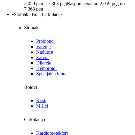
2.059
рсд
–
7.363
рсд
Raspon cena: od 2.059 рсд do
7.363 рсд
•Stomak | Bol | Cirkulacija
Stomak
Probiotici
Varenje
Nadutost
Zatvor
Dijareja
Hemoroidi
Specijalna hrana
Bolovi
Kosti
Mišići
Cirkulacija
Kardioprotektori