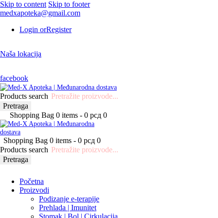
Skip to content
Skip to footer
medxapoteka@gmail.com
Login or
Register
Naša lokacija
facebook
Products search
Pretraga
Shopping Bag
0 items
-
0 рсд
0
Shopping Bag
0 items
-
0 рсд
0
Products search
Pretraga
Početna
Proizvodi
Podizanje e-terapije
Prehlada | Imunitet
Stomak | Bol | Cirkulacija