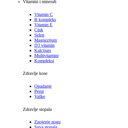
Vitamini i minerali
Vitamin C
B kompleks
Vitamin E
Cink
Selen
Magnezijum
D3 vitamin
Kalcijum
Multivitamini
Kompleksi
Zdravlje kose
Opadanje
Perut
Vaške
Zdravlje stopala
Znojenje nogu
Suva stopala