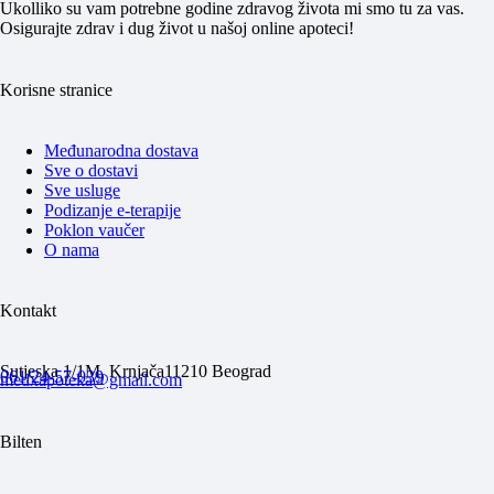
Ukolliko su vam potrebne godine zdravog života mi smo tu za vas.
Osigurajte zdrav i dug život u našoj online apoteci!
Korisne stranice
Međunarodna dostava
Sve o dostavi
Sve usluge
Podizanje e-terapije
Poklon vaučer
O nama
Kontakt
Sutjeska 1/1M, Krnjača
11210 Beograd
061/24-57-039
medxapoteka@gmail.com
Bilten