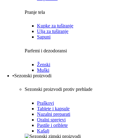
Pranje tela
Kupke za tuširanje
Ulja za tuširanje
Sapuni
Parfemi i dezodoransi
Ženski
Muški
•Sezonski proizvodi
Sezonski proizvodi protiv prehlade
Praškovi
Tablete i kapsule
Nazalni preparati
Oralni sprejevi
Pastile i oriblete
Kašalj