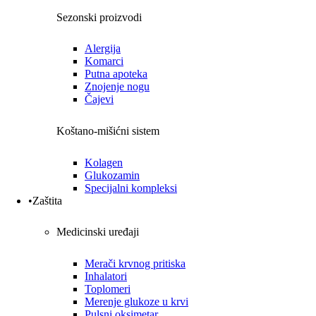
Sezonski proizvodi
Alergija
Komarci
Putna apoteka
Znojenje nogu
Čajevi
Koštano-mišićni sistem
Kolagen
Glukozamin
Specijalni kompleksi
•Zaštita
Medicinski uređaji
Merači krvnog pritiska
Inhalatori
Toplomeri
Merenje glukoze u krvi
Pulsni oksimetar