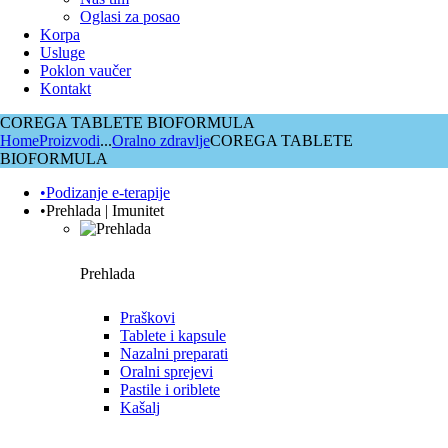
Oglasi za posao
Korpa
Usluge
Poklon vaučer
Kontakt
COREGA TABLETE BIOFORMULA
Home
Proizvodi
...
Oralno zdravlje
COREGA TABLETE
BIOFORMULA
•Podizanje e-terapije
•Prehlada | Imunitet
Prehlada
Praškovi
Tablete i kapsule
Nazalni preparati
Oralni sprejevi
Pastile i oriblete
Kašalj