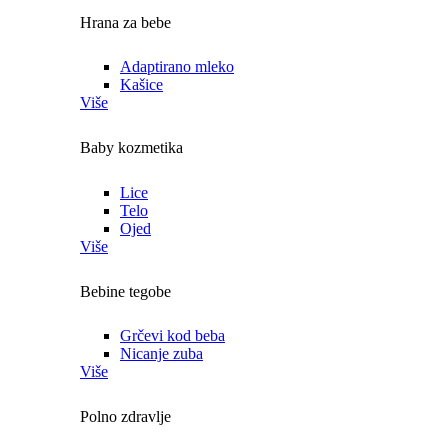
Hrana za bebe
Adaptirano mleko
Kašice
Više
Baby kozmetika
Lice
Telo
Ojed
Više
Bebine tegobe
Grčevi kod beba
Nicanje zuba
Više
Polno zdravlje