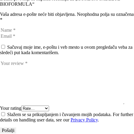
BIOFORMULA“
Vaša adresa e-pošte neće biti objavljena.
Neophodna polja su označena
*
Sačuvaj moje ime, e-poštu i veb mesto u ovom pregledaču veba za
sledeći put kada komentarišem.
Your rating
Slažem se sa prikupljanjem i čuvanjem mojih podataka. For further
details on handling user data, see our
Privacy Policy
.