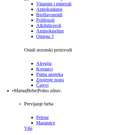
Vitamini i minerali
Antioksidansi
Bioflavonoidi
Polifenoli
Alkilgliceroli
Aminokiseline
Omega 3
Ostali sezonski proizvodi
Alergija
Komarci
Putna apoteka
Znojenje nogu
Čajevi
•Mama|Bebe|Polno zdrav.
Previjanje beba
Pelene
Maramice
Više