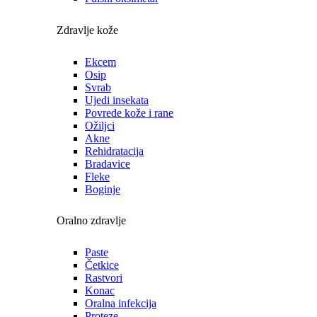
Zdravlje kože
Ekcem
Osip
Svrab
Ujedi insekata
Povrede kože i rane
Ožiljci
Akne
Rehidratacija
Bradavice
Fleke
Boginje
Oralno zdravlje
Paste
Četkice
Rastvori
Konac
Oralna infekcija
Proteze