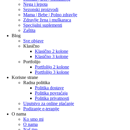
Nega i lepota
Sezonski proizvodi
Mama | Bebe | Polno zdravlje
Zdravlje žena i muškaraca
Specijalni suplementi
Zaštita
Blog
Sve objave
Klasično
Klasično 2 kolone
Klasično 3 kolone
Portfolijo
Portfolijo 2 kolone
Portfolijo 3 kolone
Korisne strane
Radna politika
Politika dostave
Politika povraćaja
Politika privatnosti
Uputstvo za online plaćanje
Podizanje e-terapije
O nama
Ko smo mi
O nama
Naš tim