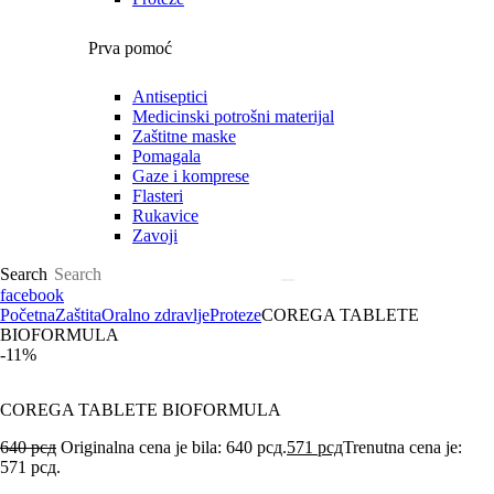
Prva pomoć
Antiseptici
Medicinski potrošni materijal
Zaštitne maske
Pomagala
Gaze i komprese
Flasteri
Rukavice
Zavoji
Search
facebook
Početna
Zaštita
Oralno zdravlje
Proteze
COREGA TABLETE
BIOFORMULA
-11%
COREGA TABLETE BIOFORMULA
640
рсд
Originalna cena je bila: 640 рсд.
571
рсд
Trenutna cena je:
571 рсд.