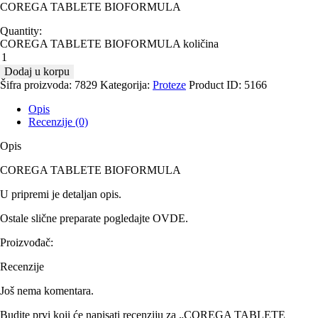
COREGA TABLETE BIOFORMULA
Quantity:
COREGA TABLETE BIOFORMULA količina
Dodaj u korpu
Šifra proizvoda:
7829
Kategorija:
Proteze
Product ID:
5166
Opis
Recenzije (0)
Opis
COREGA TABLETE BIOFORMULA
U pripremi je detaljan opis.
Ostale slične preparate pogledajte
OVDE
.
Proizvođač:
Recenzije
Još nema komentara.
Budite prvi koji će napisati recenziju za „COREGA TABLETE