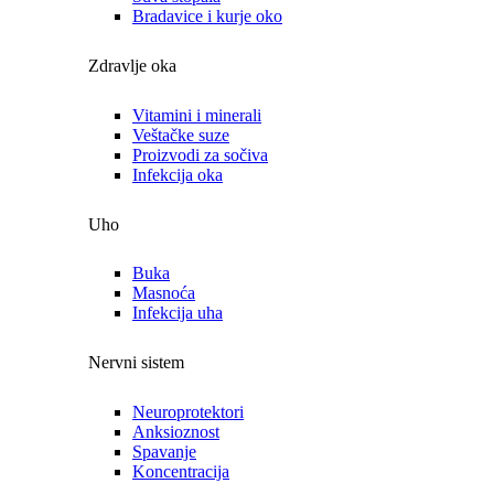
Bradavice i kurje oko
Zdravlje oka
Vitamini i minerali
Veštačke suze
Proizvodi za sočiva
Infekcija oka
Uho
Buka
Masnoća
Infekcija uha
Nervni sistem
Neuroprotektori
Anksioznost
Spavanje
Koncentracija