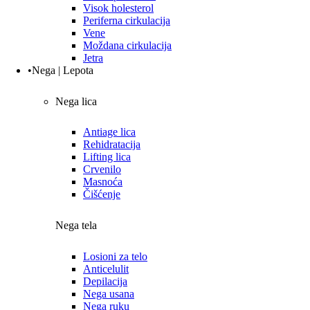
Visok holesterol
Periferna cirkulacija
Vene
Moždana cirkulacija
Jetra
•Nega | Lepota
Nega lica
Antiage lica
Rehidratacija
Lifting lica
Crvenilo
Masnoća
Čišćenje
Nega tela
Losioni za telo
Anticelulit
Depilacija
Nega usana
Nega ruku