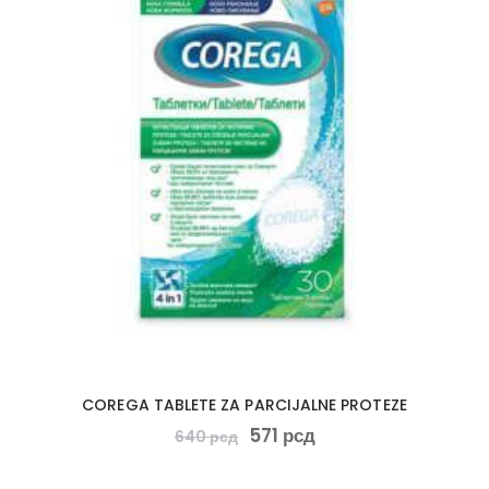
COREGA TABLETE ZA PARCIJALNE PROTEZE
571
рсд
640
рсд