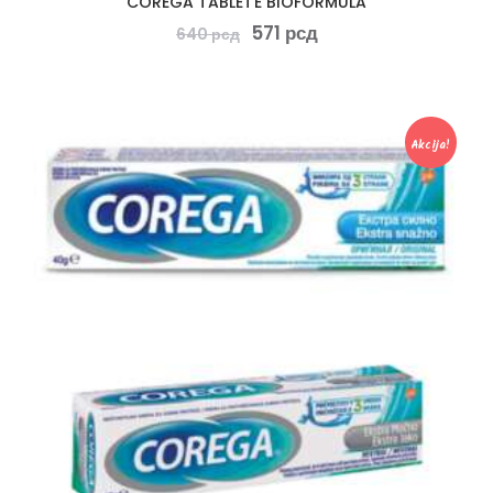
COREGA TABLETE BIOFORMULA
571
рсд
640
рсд
Akcija!