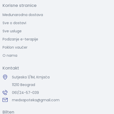
Korisne stranice
Međunarodna dostava
Sve o dostavi
Sve usluge
Podizanje e-terapije
Poklon vaučer
O nama
Kontakt
Sutjeska 1/1M, Krnjača
11210 Beograd
061/24-57-039
medxapoteka@gmail.com
Bilten