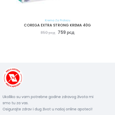
Krema Za Protezu
COREGA EXTRA STRONG KREMA 40G
759
рсд
850
рсд
Ukolliko su vam potrebne godine zdravog života mi
smo tu za vas.
Osigurajte zdrav i dug život u našoj online apoteci!