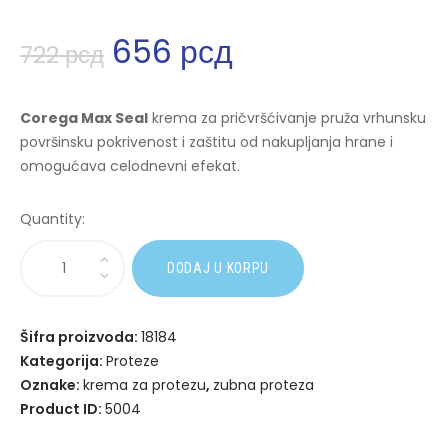
656
рсд
722
рсд
Corega Max Seal
krema za pričvršćivanje pruža vrhunsku
površinsku pokrivenost i zaštitu od nakupljanja hrane i
omogućava celodnevni efekat.
Quantity:
A
DODAJ U KORPU
l
t
e
Šifra proizvoda:
18184
r
Kategorija:
Proteze
n
Oznake:
krema za protezu
,
zubna proteza
a
Product ID:
5004
t
i