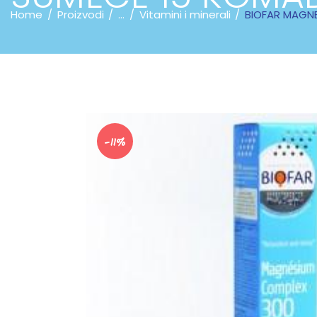
Home
Proizvodi
...
Vitamini i minerali
BIOFAR MAGN
-11%