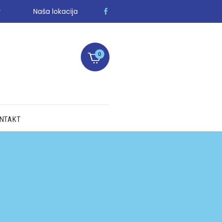
r
Naša lokacija
0
NTAKT