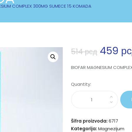
ESIUM COMPLEX 300MG SUMECE 15 KOMADA
459
р
514
рсд
BIOFAR MAGNESIUM COMPLE
Quantity:
Šifra proizvoda:
6717
Kategorija:
Magnezijum