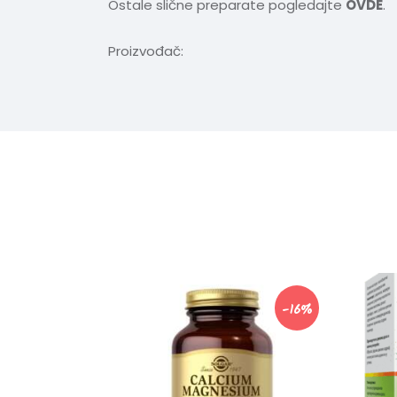
Ostale slične preparate pogledajte
OVDE
.
Proizvođač:
-16%