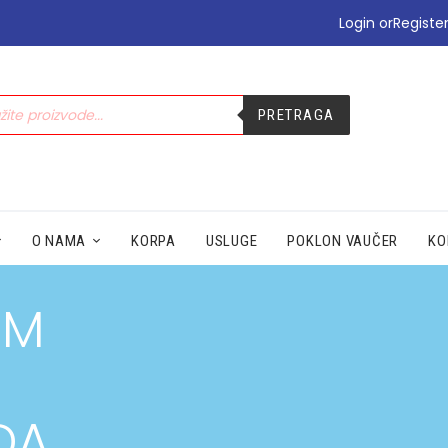
•PODIZANJE E-TERAPIJE
Login or
Registe
•PREHLADA | IMUNITET
•STOMAK | BOL | CIRKULACIJA
•NEGA | LEPOTA
PRETRAGA
•SEZONSKI PROIZVODI
•MAMA|BEBE|POLNO ZDRAV.
•ZDRAVLJE|ŽENA|MUŠKARACA
•SPECIJALNI SUPLEMENTI
•ZAŠTITA
O NAMA
KORPA
USLUGE
POKLON VAUČER
KO
UM
DA