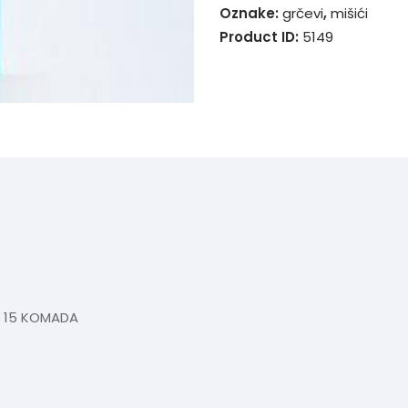
Oznake:
grčevi
,
mišići
Product ID:
5149
 15 KOMADA