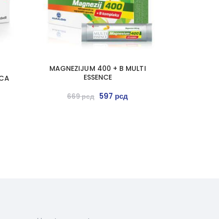
MAGNEZIJUM 400 + B MULTI
ESSENCE
ICA
597
рсд
669
рсд