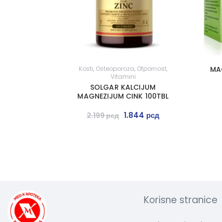
Kosti
,
Osteoporoza
,
Otpornost
,
MA
Vitamini
SOLGAR KALCIJUM
MAGNEZIJUM CINK 100TBL
1.844
рсд
2.199
рсд
Korisne stranice