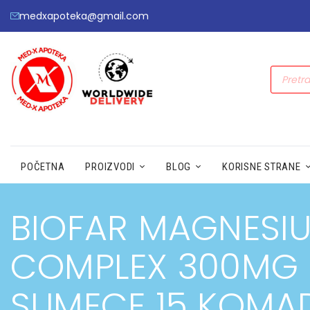
medxapoteka@gmail.com
POČETNA
PROIZVODI
BLOG
KORISNE STRANE
BIOFAR MAGNESI
COMPLEX 300MG
SUMECE 15 KOMA