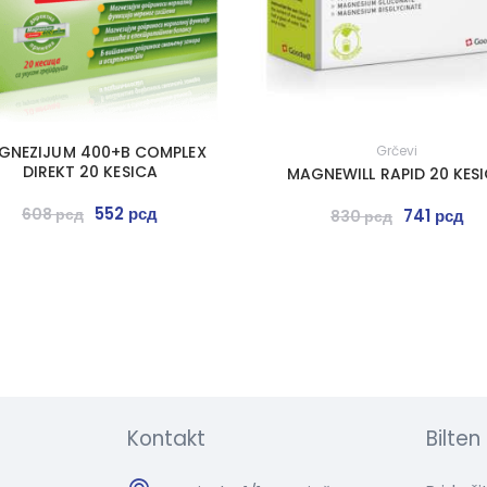
GNEZIJUM 400+B COMPLEX
Grčevi
DIREKT 20 KESICA
MAGNEWILL RAPID 20 KES
552
рсд
608
рсд
741
рсд
830
рсд
Kontakt
Bilten