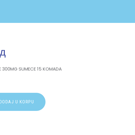
сд
X 300MG SUMECE 15 KOMADA
A
DODAJ U KORPU
l
t
e
r