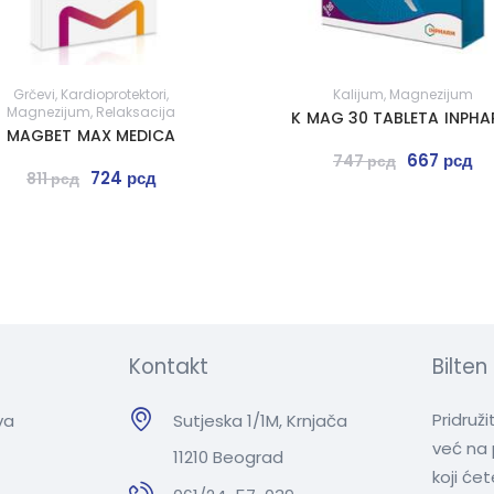
Grčevi
,
Kardioprotektori
,
Kalijum
,
Magnezijum
Magnezijum
,
Relaksacija
K MAG 30 TABLETA INPH
MAGBET MAX MEDICA
667
рсд
747
рсд
724
рсд
811
рсд
Kontakt
Bilten
Pridruž
va
Sutjeska 1/1M, Krnjača
već na 
11210 Beograd
koji će