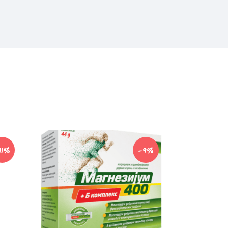
11%
-9%