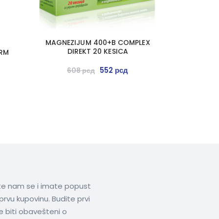
MAGNEZIJUM 400+B COMPLEX
DIREKT 20 KESICA
ARM
552
рсд
608
рсд
ite nam se i imate popust
prvu kupovinu. Budite prvi
te biti obavešteni o