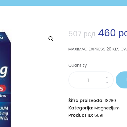
460
р
507
рсд
MAXIMAG EXPRESS 20 KESICA
Quantity:
Šifra proizvoda:
18280
Kategorija:
Magnezijum
Product ID:
5091