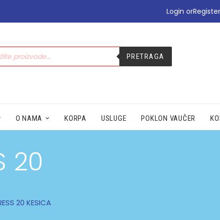
•PODIZANJE E-TERAPIJE
Login or
Registe
•PREHLADA | IMUNITET
•STOMAK | BOL | CIRKULACIJA
•NEGA | LEPOTA
PRETRAGA
•SEZONSKI PROIZVODI
•MAMA|BEBE|POLNO ZDRAV.
•ZDRAVLJE|ŽENA|MUŠKARACA
•SPECIJALNI SUPLEMENTI
•ZAŠTITA
O NAMA
KORPA
USLUGE
POKLON VAUČER
KO
S 20
ESS 20 KESICA