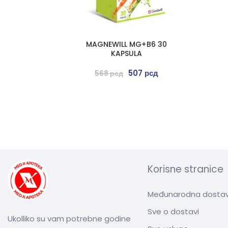
MAGNEWILL MG+B6 30
KAPSULA
507
рсд
568
рсд
Korisne stranice
Međunarodna dosta
Sve o dostavi
Ukolliko su vam potrebne godine