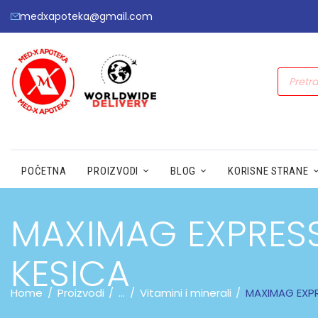
medxapoteka@gmail.com
POČETNA
PROIZVODI
BLOG
KORISNE STRANE
MAXIMAG EXPRES
KESICA
Home
Proizvodi
...
Vitamini i minerali
MAXIMAG EXPR