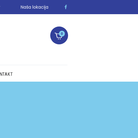
r
Naša lokacija
0
NTAKT