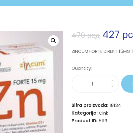
427
р
479
рсд
ZINCUM FORTE DIREKT 15MG 
Quantity:
Šifra proizvoda:
18134
Kategorija:
Cink
Product ID:
5113