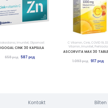
tioksidansi
,
Imunitet
,
Otpornost
C Vitamin
,
Cink
,
COVID 19
,
D
Vitamin
,
Imunitet
,
Prehlada
IGOGAL CINK 30 KAPSULA
ASCORVITA MAX 30 TABL
587
рсд
658
рсд
917
рсд
1.093
рсд
Kontakt
Bilten