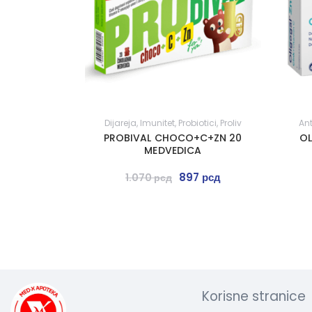
Dijareja
,
Imunitet
,
Probiotici
,
Proliv
An
PROBIVAL CHOCO+C+ZN 20
OL
MEDVEDICA
897
рсд
1.070
рсд
Korisne stranice