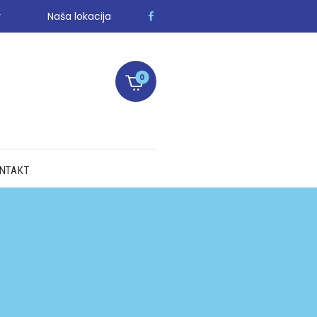
r
Naša lokacija
0
NTAKT