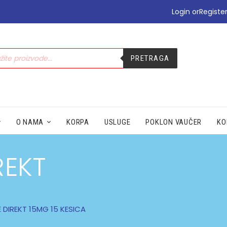
•PODIZANJE E-TERAPIJE
Login or
Registe
•PREHLADA | IMUNITET
•STOMAK | BOL | CIRKULACIJA
•NEGA | LEPOTA
PRETRAGA
•SEZONSKI PROIZVODI
•MAMA|BEBE|POLNO ZDRAV.
•ZDRAVLJE|ŽENA|MUŠKARACA
•SPECIJALNI SUPLEMENTI
•ZAŠTITA
O NAMA
KORPA
USLUGE
POKLON VAUČER
KO
REKT
 DIREKT 15MG 15 KESICA