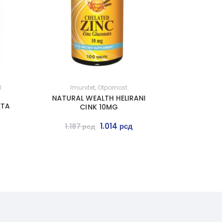
3
Imunitet
,
Otpornost
NATURAL WEALTH HELIRANI
ETA
CINK 10MG
1.014
рсд
1.187
рсд