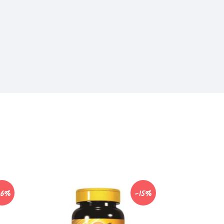
16%
-15%