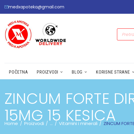
medxapoteka@gmail.com
POČETNA
PROIZVODI
BLOG
KORISNE STRANE
ZINCUM FORTE DI
15MG 15 KESICA
Home
Proizvodi
...
Vitamini i minerali
ZINCUM FORTE