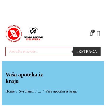
•PODIZANJE E-TERAPIJE
•PREHLADA | IMUNITET
•STOMAK | BOL | CIRKULACIJA
•NEGA | LEPOTA
•SEZONSKI PROIZVODI
0
•MAMA|BEBE|POLNO ZDRAV.
•ZDRAVLJE|ŽENA|MUŠKARACA
•SPECIJALNI SUPLEMENTI
PRETRAGA
•ZAŠTITA
Vaša apoteka iz
kraja
Home
Svi članci
...
Vaša apoteka iz kraja