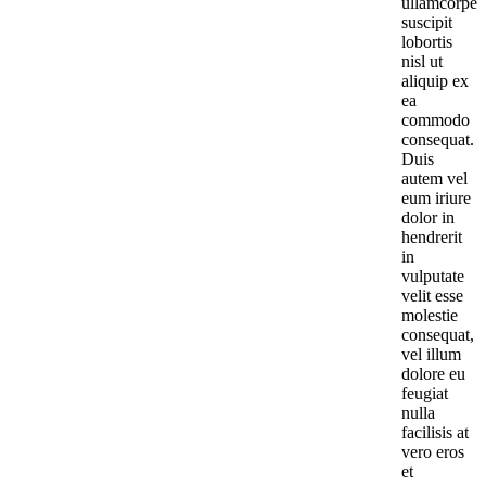
ullamcorper
suscipit
lobortis
nisl ut
aliquip ex
ea
commodo
consequat.
Duis
autem vel
eum iriure
dolor in
hendrerit
in
vulputate
velit esse
molestie
consequat,
vel illum
dolore eu
feugiat
nulla
facilisis at
vero eros
et