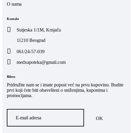
O nama
Kontakt
Sutjeska 1/1M, Krnjača
11210 Beograd
061/24-57-039
medxapoteka@gmail.com
Bilten
Pridružite nam se i imate popust već na prvu kupovinu. Budite
prvi koji ćete biti obavešteni o sniženjima, kuponima i
promocijama.