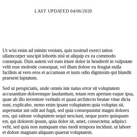
LAST UPDATED 04/06/2020
Ut wisi enim ad minim veniam, quis nostrud exerci tation
ullamcorper suscipit lobortis nisl ut aliquip ex ea commodo
consequat. Duis autem vel eum iriure dolor in hendrerit in vulputate
velit esse molestie consequat, vel illum dolore eu feugiat nulla
facilisis at vero eros et accumsan et iusto odio dignissim qui blandit
praesent luptatum.
Sed ut perspiciatis, unde omnis iste natus error sit voluptatem
accusantium doloremque laudantium, totam rem aperiam eaque ipsa,
quae ab illo inventore veritatis et quasi architecto beatae vitae dicta
sunt, explicabo. nemo enim ipsam voluptatem quia voluptas sit,
aspernatur aut odit aut fugit, sed quia consequuntur magni dolores
eos, qui ratione voluptatem sequi nesciunt, neque porro quisquam
est, qui dolorem ipsum, quia dolor sit, amet, consectetur, adipisci
velit, sed quia non numquam eius modi tempora incidunt, ut labore
et dolore magnam aliquam quaerat voluptatem.