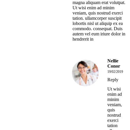
magna aliquam erat volutpat.
Ut wisi enim ad minim
veniam, quis nostrud exerci
tation. ullamcorper suscipit
lobortis nisl ut aliquip ex ea
commodo. consequat. Duis
autem vel eum iriure dolor in
hendrerit in
Nellie
Conor
19/02/2019
Reply
Ut wisi
enim ad
minim
veniam,
quis
nostrud
exerci
tation