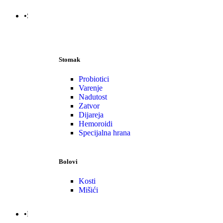
•Stomak | Bol | Cirkulacija
Stomak
Probiotici
Varenje
Nadutost
Zatvor
Dijareja
Hemoroidi
Specijalna hrana
Bolovi
Kosti
Mišići
•Nega | Lepota