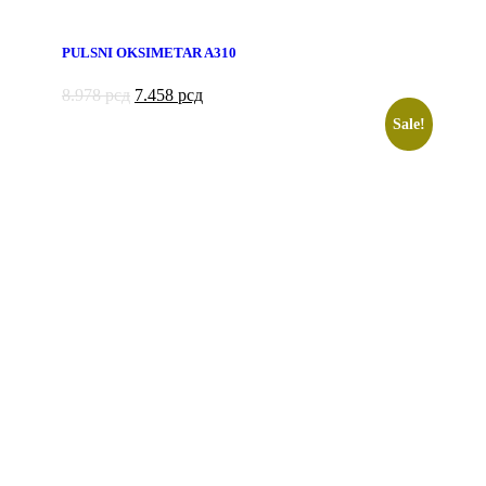
PULSNI OKSIMETAR A310
8.978
рсд
7.458
рсд
Sale!