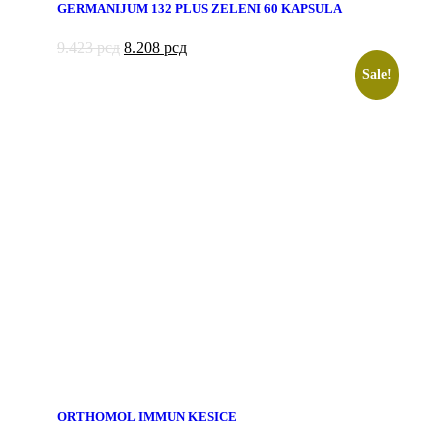
GERMANIJUM 132 PLUS ZELENI 60 KAPSULA
9.423
рсд
8.208
рсд
Sale!
ORTHOMOL IMMUN KESICE