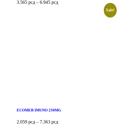
3.565
рсд
–
6.945
рсд
Sale!
ECOMER IMUNO 250MG
2.059
рсд
–
7.363
рсд