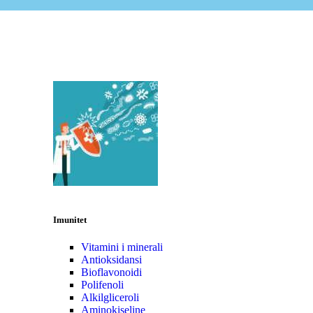
Imunitet
Vitamini i minerali
Antioksidansi
Bioflavonoidi
Polifenoli
Alkilgliceroli
Aminokiseline