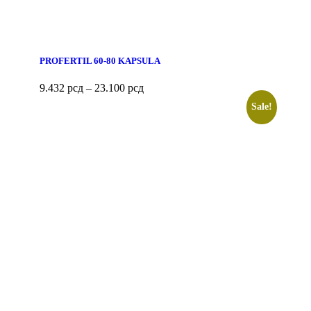
PROFERTIL 60-80 KAPSULA
9.432
рсд
–
23.100
рсд
Sale!