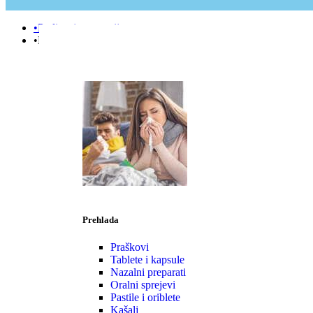
•Podizanje e-terapije
•Prehlada | Imunitet
Prehlada
Praškovi
Tablete i kapsule
Nazalni preparati
Oralni sprejevi
Pastile i oriblete
Kašalj