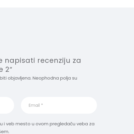
i
v
e
:
će napisati recenziju za
e 2“
ti objavljena.
Neophodna polja su
tu i veb mesto u ovom pregledaču veba za
šem.