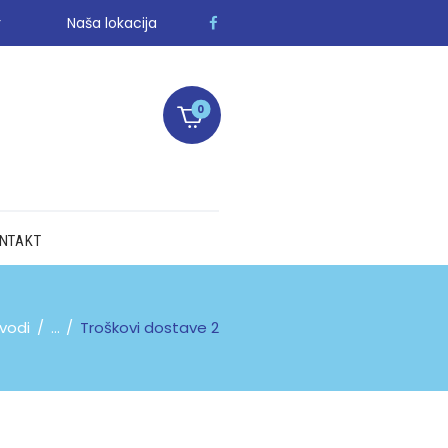
r
Naša lokacija
0
NTAKT
zvodi
...
Troškovi dostave 2