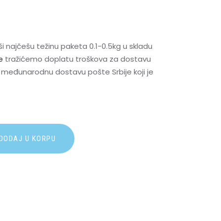
i najčešu težinu paketa 0.1-0.5kg u skladu
e
tražićemo doplatu troškova za dostavu
međunarodnu dostavu pošte Srbije koji je
A
DODAJ U KORPU
l
t
e
r
n
a
t