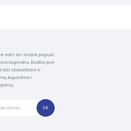
ite nam se i imate popust
prvu kupovinu. Budite prvi
te biti obavešteni o
ima, kuponima i
ijama.