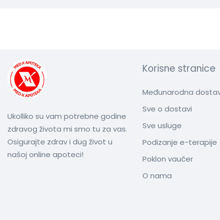
Korisne stranice
Međunarodna dosta
Sve o dostavi
Ukolliko su vam potrebne godine
Sve usluge
zdravog života mi smo tu za vas.
Osigurajte zdrav i dug život u
Podizanje e-terapije
našoj online apoteci!
Poklon vaučer
O nama