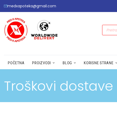
medxapoteka@gmail.com
POČETNA
PROIZVODI
BLOG
KORISNE STRANE
Troškovi dostave