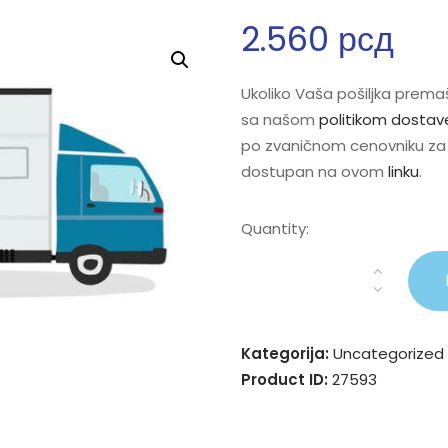
2.560
рсд
Ukoliko Vaša pošiljka premaš
sa našom
politikom dostav
po zvaničnom cenovniku za 
dostupan na ovom
linku
.
Quantity:
Kategorija:
Uncategorized
Product ID:
27593