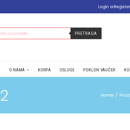
•PODIZANJE E-TERAPIJE
Login or
Registe
•PREHLADA | IMUNITET
•STOMAK | BOL | CIRKULACIJA
•NEGA | LEPOTA
PRETRAGA
•SEZONSKI PROIZVODI
•MAMA|BEBE|POLNO ZDRAV.
•ZDRAVLJE|ŽENA|MUŠKARACA
•SPECIJALNI SUPLEMENTI
•ZAŠTITA
O NAMA
KORPA
USLUGE
POKLON VAUČER
KO
 2
Home
Proi