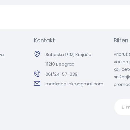
t
e
r
n
a
t
Kontakt
Bilten
i
v
Pridruž
va
Sutjeska 1/1M, Krnjača
e
već na 
11210 Beograd
:
koji će
061/24-57-039
sniženj
medxapoteka@gmail.com
promoc