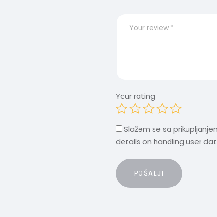
Your rating
Slažem se sa prikupljanje
details on handling user da
A
l