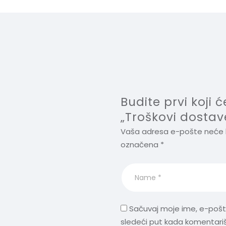
Budite prvi koji 
„Troškovi dostav
Vaša adresa e-pošte neće bi
označena
*
Sačuvaj moje ime, e-poš
sledeći put kada komentari