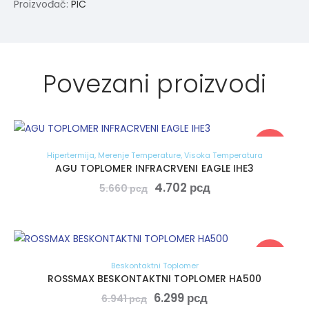
Proizvođač:
PIC
Povezani proizvodi
-17%
Hipertermija
,
Merenje Temperature
,
Visoka Temperatura
AGU TOPLOMER INFRACRVENI EAGLE IHE3
4.702
рсд
5.660
рсд
-9%
Beskontaktni Toplomer
ROSSMAX BESKONTAKTNI TOPLOMER HA500
6.299
рсд
6.941
рсд