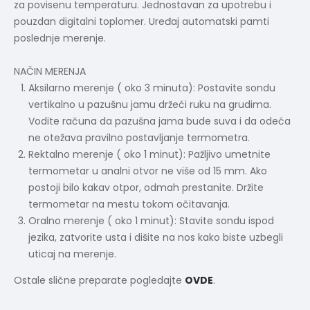
za povisenu temperaturu. Jednostavan za upotrebu i
pouzdan digitalni toplomer. Uređaj automatski pamti
poslednje merenje.
NAČIN MERENJA
Aksilarno merenje ( oko 3 minuta): Postavite sondu
vertikalno u pazušnu jamu držeći ruku na grudima.
Vodite računa da pazušna jama bude suva i da odeća
ne otežava pravilno postavljanje termometra.
Rektalno merenje ( oko 1 minut): Pažljivo umetnite
termometar u analni otvor ne više od 15 mm. Ako
postoji bilo kakav otpor, odmah prestanite. Držite
termometar na mestu tokom očitavanja.
Oralno merenje ( oko 1 minut): Stavite sondu ispod
jezika, zatvorite usta i dišite na nos kako biste uzbegli
uticaj na merenje.
Ostale slične preparate pogledajte
OVDE
.