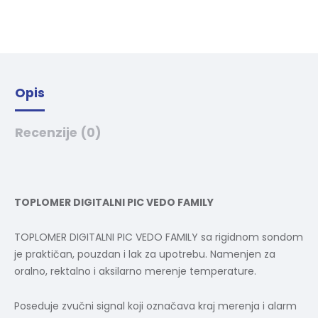
v
e
:
Opis
Recenzije (0)
TOPLOMER DIGITALNI PIC VEDO FAMILY
TOPLOMER DIGITALNI PIC VEDO FAMILY sa rigidnom sondom
je praktičan, pouzdan i lak za upotrebu. Namenjen za
oralno, rektalno i aksilarno merenje temperature.
Poseduje zvučni signal koji označava kraj merenja i alarm