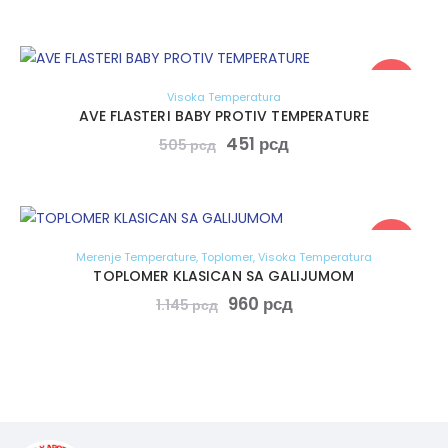
-11%
Visoka Temperatura
AVE FLASTERI BABY PROTIV TEMPERATURE
451
рсд
505
рсд
-16%
Merenje Temperature
,
Toplomer
,
Visoka Temperatura
TOPLOMER KLASICAN SA GALIJUMOM
960
рсд
1.145
рсд