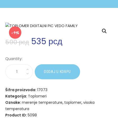
-9%
535
рсд
590
рсд
Quantity:
A
DODAJ U KORPU
l
t
e
Šifra proizvoda:
17073
r
Kategorija:
Toplomeri
n
Oznake:
merenje temperature
,
toplomer
,
visoka
a
temperatura
t
Product ID:
5098
i