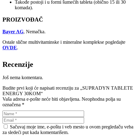
Takođe postoji i u formi šumećih tableta (obično 15 ili 30
komada).
PROIZVOĐAČ
Bayer AG
, Nemačka.
Ostale slične multivitaminske i mineralne komplekse pogledajte
OVDE
.
Recenzije
Još nema komentara.
Budite prvi koji će napisati recenziju za „SUPRADYN TABLETE
ENERGY 30KOM“
Vaša adresa e-pošte neće biti objavljena.
Neophodna polja su
označena
*
Sačuvaj moje ime, e-poštu i veb mesto u ovom pregledaču veba
za sledeći put kada komentarišem.