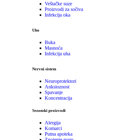
Veštačke suze
Proizvodi za sočiva
Infekcija oka
Uho
Buka
Masnoća
Infekcija uha
Nervni sistem
Neuroprotektori
Anksioznost
Spavanje
Koncentracija
Sezonski proizvodi
Alergija
Komarci
Putna apoteka
Znojenje nogu