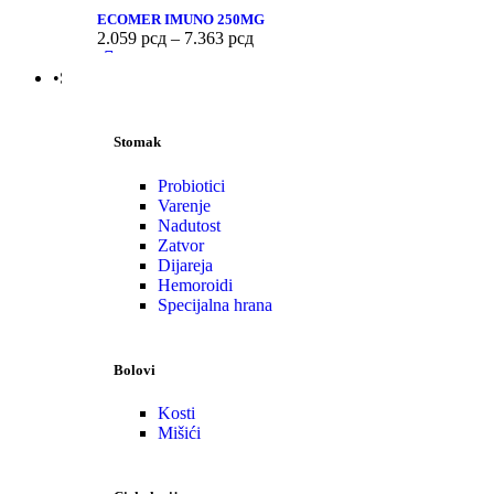
ECOMER IMUNO 250MG
2.059
рсд
–
7.363
рсд
•Stomak | Bol | Cirkulacija
Stomak
Probiotici
Varenje
Nadutost
Zatvor
Dijareja
Hemoroidi
Specijalna hrana
Bolovi
Kosti
Mišići