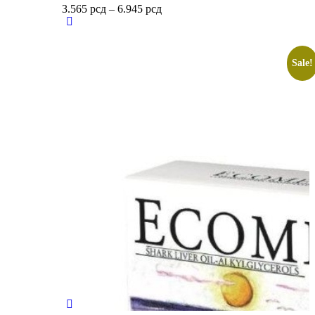
3.565
рсд
–
6.945
рсд
Sale!