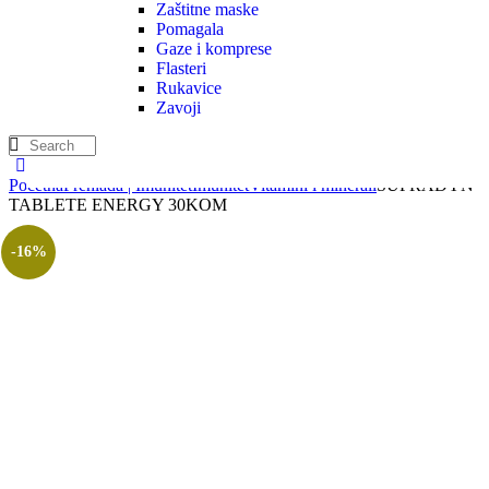
Zaštitne maske
Pomagala
Gaze i komprese
Flasteri
Rukavice
Zavoji
Početna
Prehlada | Imunitet
Imunitet
Vitamini i minerali
SUPRADYN
TABLETE ENERGY 30KOM
-16%