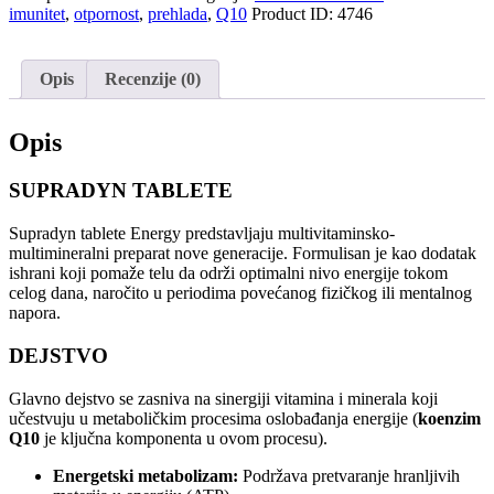
imunitet
,
otpornost
,
prehlada
,
Q10
Product ID:
4746
Opis
Recenzije (0)
Opis
SUPRADYN TABLETE
Supradyn tablete Energy predstavljaju multivitaminsko-
multimineralni preparat nove generacije. Formulisan je kao dodatak
ishrani koji pomaže telu da održi optimalni nivo energije tokom
celog dana, naročito u periodima povećanog fizičkog ili mentalnog
napora.
DEJSTVO
Glavno dejstvo se zasniva na sinergiji vitamina i minerala koji
učestvuju u metaboličkim procesima oslobađanja energije (
koenzim
Q10
je ključna komponenta u ovom procesu).
Energetski metabolizam:
Podržava pretvaranje hranljivih