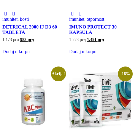
imunitet
,
kosti
imunitet
,
otpornost
DETRICAL 2000 IJ D3 60
IMUNO PROTECT 30
TABLETA
KAPSULA
1.173
рсд
983
рсд
1.778
рсд
1.491
рсд
Dodaj u korpu
Dodaj u korpu
Akcija!
-16%