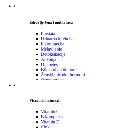
•Zdravlje|Žena|Muškaraca
Zdravlje žena i muškaraca
Prostata
Urinarna infekcija
Inkontinecija
Mršavljenje
Detoksikacija
Anemija
Dijabetes
Biljna ulja i tinkture
Ženski prirodni hormoni
Osteoporoza
•Specijalni suplementi
Vitamini i minerali
Vitamin C
B kompleks
Vitamin E
Cink