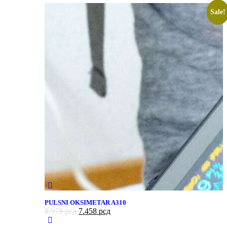
Sale!
PULSNI OKSIMETAR A310
8.978
рсд
7.458
рсд