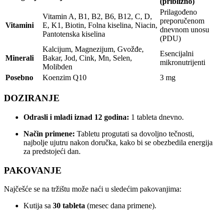
(približno)
Prilagođeno
Vitamin A, B1, B2, B6, B12, C, D,
preporučenom
Vitamini
E, K1, Biotin, Folna kiselina, Niacin,
dnevnom unosu
Pantotenska kiselina
(PDU)
Kalcijum, Magnezijum, Gvožđe,
Esencijalni
Minerali
Bakar, Jod, Cink, Mn, Selen,
mikronutrijenti
Molibden
Posebno
Koenzim Q10
3 mg
DOZIRANJE
Odrasli i mladi iznad 12 godina:
1 tableta dnevno.
Način primene:
Tabletu progutati sa dovoljno tečnosti,
najbolje ujutru nakon doručka, kako bi se obezbedila energija
za predstojeći dan.
PAKOVANJE
Najčešće se na tržištu može naći u sledećim pakovanjima:
Kutija sa
30 tableta
(mesec dana primene).