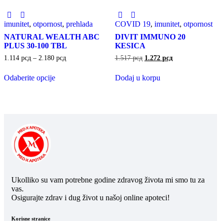
imunitet
,
otpornost
,
prehlada
COVID 19
,
imunitet
,
otpornost
NATURAL WEALTH ABC
DIVIT IMMUNO 20
PLUS 30-100 TBL
KESICA
1.114
рсд
–
2.180
рсд
1.517
рсд
1.272
рсд
Odaberite opcije
Dodaj u korpu
Ukolliko su vam potrebne godine zdravog života mi smo tu za
vas.
Osigurajte zdrav i dug život u našoj online apoteci!
Korisne stranice