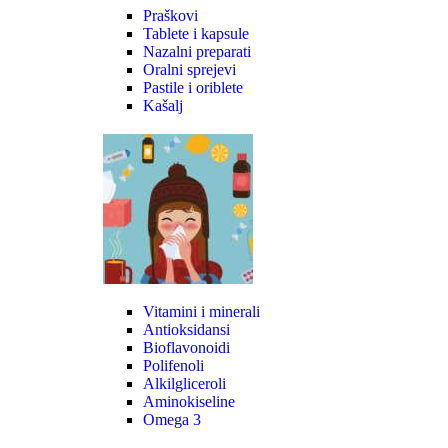
Praškovi
Tablete i kapsule
Nazalni preparati
Oralni sprejevi
Pastile i oriblete
Kašalj
Vitamini i minerali
Antioksidansi
Bioflavonoidi
Polifenoli
Alkilgliceroli
Aminokiseline
Omega 3