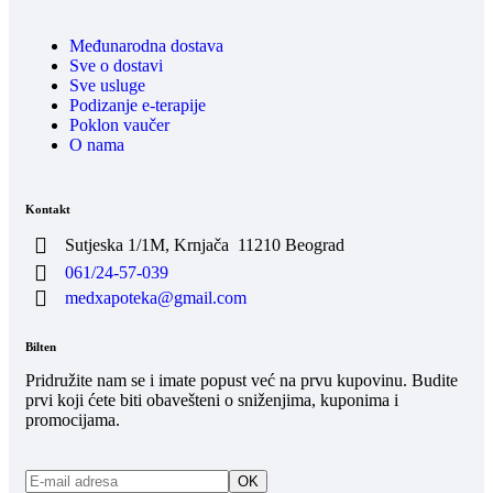
Međunarodna dostava
Sve o dostavi
Sve usluge
Podizanje e-terapije
Poklon vaučer
O nama
Kontakt
Sutjeska 1/1M, Krnjača
11210 Beograd
061/24-57-039
medxapoteka@gmail.com
Bilten
Pridružite nam se i imate popust već na prvu kupovinu. Budite
prvi koji ćete biti obavešteni o sniženjima, kuponima i
promocijama.