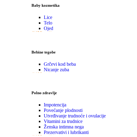
Baby kozmetika
Lice
Telo
Ojed
VIŠE
Bebine tegobe
Grčevi kod beba
Nicanje zuba
VIŠE
Polno zdravlje
Impotencija
Povećanje plodnosti
Utvrđivanje trudnoće i ovulacije
Vitamini za trudnice
Ženska intimna nega
Prezervativi i lubrikanti
VIŠE