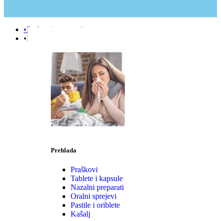
•Podizanje e-terapije
•Prehlada | Imunitet
Prehlada
Praškovi
Tablete i kapsule
Nazalni preparati
Oralni sprejevi
Pastile i oriblete
Kašalj