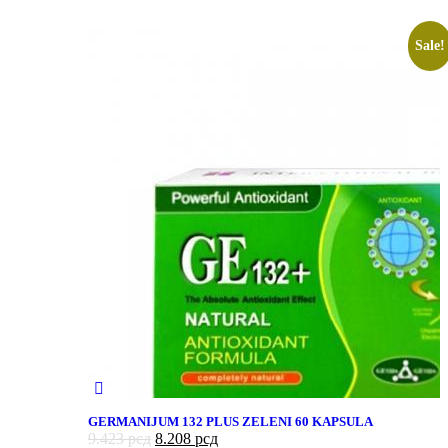
Sale!
GERMANIJUM 132 PLUS ZELENI 60 KAPSULA
9.423
рсд
8.208
рсд