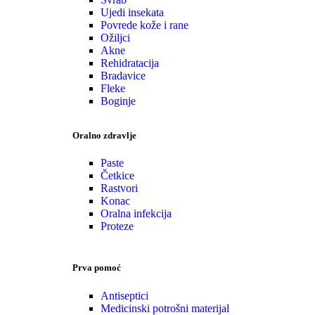
Ujedi insekata
Povrede kože i rane
Ožiljci
Akne
Rehidratacija
Bradavice
Fleke
Boginje
Oralno zdravlje
Paste
Četkice
Rastvori
Konac
Oralna infekcija
Proteze
Prva pomoć
Antiseptici
Medicinski potrošni materijal