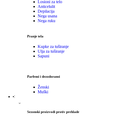
Losioni za telo
Anticelulit
Depilacija
Nega usana
Nega ruku
Pranje tela
Kupke za tuširanje
Ulja za tuširanje
Sapuni
Parfemi i dezodoransi
Ženski
Muški
•Sezonski proizvodi
Sezonski proizvodi protiv prehlade