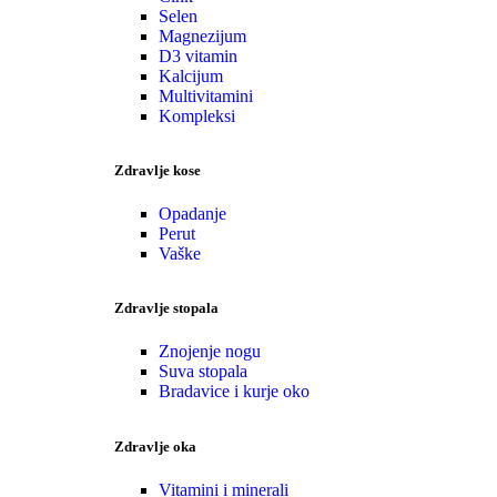
Selen
Magnezijum
D3 vitamin
Kalcijum
Multivitamini
Kompleksi
Zdravlje kose
Opadanje
Perut
Vaške
Zdravlje stopala
Znojenje nogu
Suva stopala
Bradavice i kurje oko
Zdravlje oka
Vitamini i minerali