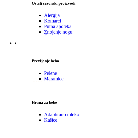
Ostali sezonski proizvodi
Alergija
Komarci
Putna apoteka
Znojenje nogu
Čajevi
•Mama|Bebe|Polno zdrav.
Previjanje beba
Pelene
Maramice
VIŠE
Hrana za bebe
Adaptirano mleko
Kašice
VIŠE