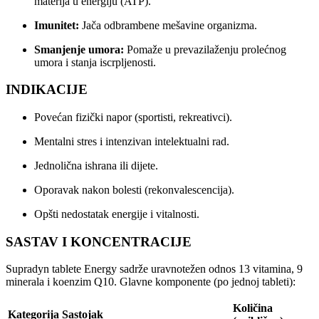
materija u energiju (ATP).
Imunitet:
Jača odbrambene mešavine organizma.
Smanjenje umora:
Pomaže u prevazilaženju prolećnog
umora i stanja iscrpljenosti.
INDIKACIJE
Povećan fizički napor (sportisti, rekreativci).
Mentalni stres i intenzivan intelektualni rad.
Jednolična ishrana ili dijete.
Oporavak nakon bolesti (rekonvalescencija).
Opšti nedostatak energije i vitalnosti.
SASTAV I KONCENTRACIJE
Supradyn tablete Energy sadrže uravnotežen odnos 13 vitamina, 9
minerala i koenzim Q10. Glavne komponente (po jednoj tableti):
Količina
Kategorija
Sastojak