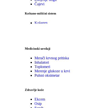
Čajevi
Koštano-mišićni sistem
Kolagen
Glukozamin
Specijalni kompleksi
•Zaštita
Medicinski uređaji
Merači krvnog pritiska
Inhalatori
Toplomeri
Merenje glukoze u krvi
Pulsni oksimetar
Zdravlje kože
Ekcem
Osip
Svrab