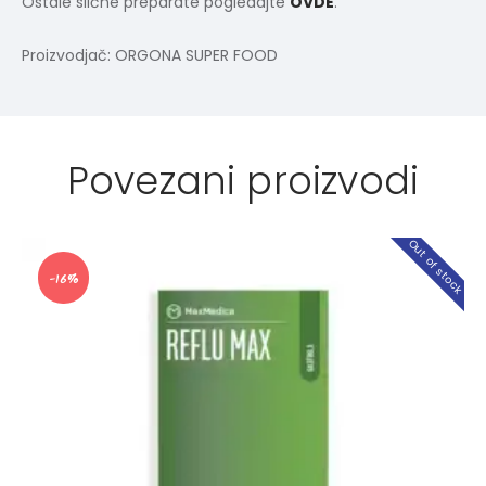
Ostale slične preparate pogledajte
OVDE
.
Proizvodjač: ORGONA SUPER FOOD
Povezani proizvodi
Out of stock
-16%