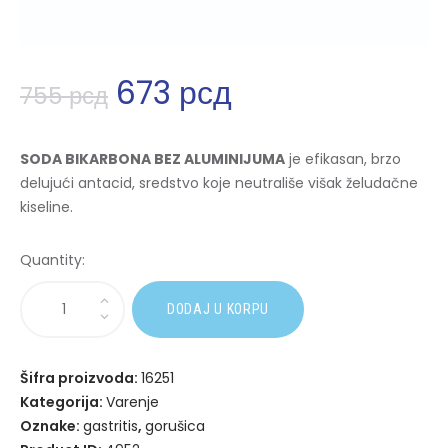
673
рсд
755
рсд
SODA BIKARBONA BEZ ALUMINIJUMA
je efikasan, brzo
delujući antacid, sredstvo koje neutrališe višak želudačne
kiseline.
Quantity:
A
DODAJ U KORPU
l
t
e
Šifra proizvoda:
16251
r
Kategorija:
Varenje
n
Oznake:
gastritis
,
gorušica
a