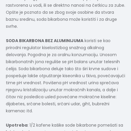
rastvorena u vodi, ili se direktno nanosi na četkicu za zube.
Opšte je poznato da se zbog svoje osobine da stvara
baznu sredinu, soda bikarbona može koristiti i za druge
svrhe.
SODA BIKARBONA BEZ ALUMINIJUMA
koristi se kao
prirodni regulator kiselostizbog snažnog alkalnog
delovanja. Pogodna je za oralnu konzumaciju. Unosom
bikarbonatnih jona reguliše se pH balans unutar telesnih
ćelija. Soda bikarbona deluje tako što širi krvne sudove i
pospešuje lakše otpuštanje kiseonika u tkiva, povećavajući
time pH vrednost. Povišena pH vrednost urina sprečava
njegovu kristalizaciju unutar mokraćnih kanala, a dalje i
čitav niz posledica usled povećane mokraćne kiseline:
dijabetes, srčane bolesti, srčani udar, giht, bubrežni
kamenac itd.
Upotreba
: 1/2 kafene kašike sode bikarbone pomešati sa