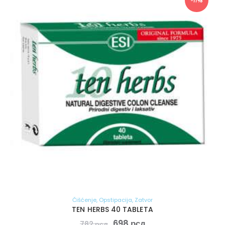
-11%
Čišćenje
,
Opstipacija
,
Zatvor
TEN HERBS 40 TABLETA
698
рсд
782
рсд