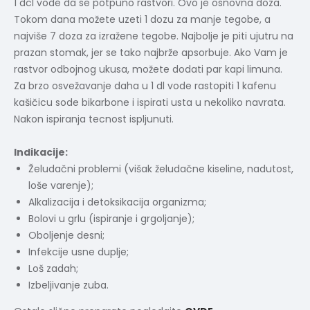
1 dcl vode da se potpuno rastvori. Ovo je osnovna doza.
Tokom dana možete uzeti 1 dozu za manje tegobe, a
najviše 7 doza za izražene tegobe. Najbolje je piti ujutru na
prazan stomak, jer se tako najbrže apsorbuje. Ako Vam je
rastvor odbojnog ukusa, možete dodati par kapi limuna.
Za brzo osvežavanje daha u 1 dl vode rastopiti 1 kafenu
kašičicu sode bikarbone i ispirati usta u nekoliko navrata.
Nakon ispiranja tecnost ispljunuti.
Indikacije:
Želudačni problemi (višak želudačne kiseline, nadutost,
loše varenje);
Alkalizacija i detoksikacija organizma;
Bolovi u grlu (ispiranje i grgoljanje);
Oboljenje desni;
Infekcije usne duplje;
Loš zadah;
Izbeljivanje zuba.