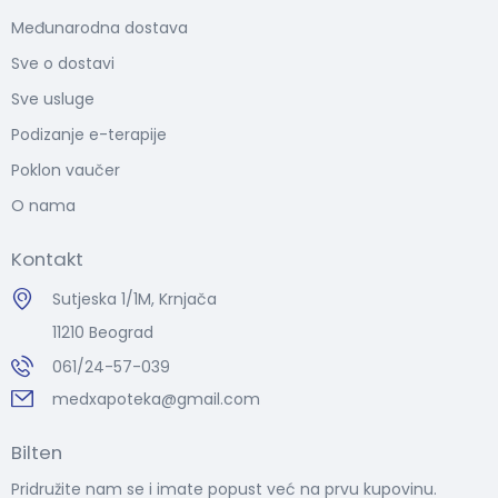
Međunarodna dostava
Sve o dostavi
Sve usluge
Podizanje e-terapije
Poklon vaučer
O nama
Kontakt
Sutjeska 1/1M, Krnjača
11210 Beograd
061/24-57-039
medxapoteka@gmail.com
Bilten
Pridružite nam se i imate popust već na prvu kupovinu.