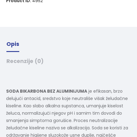
Product ID:
4952
t
i
v
e
:
Opis
Recenzije (0)
SODA BIKARBONA BEZ ALUMINIJUMA
je efikasan, brzo
delujući antacid, sredstvo koje neutrališe višak želudačne
kiseline. Kao slabo alkalna supstanca, umanjuje kiselost
želuca, normalizujući njegov pH i samim tim dovodi do
smanjenja simptoma gorušice. Proces neutralizacije
želudačne kiseline naziva se alkalizacija. Soda se koristi za
održavanje higijene sluzokože usne duplje, najčešće