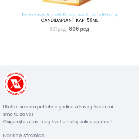
Detoksikacija
,
Imunitet
,
Kandidijaza
,
Urinarna Infekcija
CANDIDAPLANT KAPI 50ML
806
рсд
961
рсд
Ukolliko su vam potrebne godine zdravog života mi
smo tu za vas.
Osigurajte zdrav i dug život u našoj online apoteci!
Korisne stranice