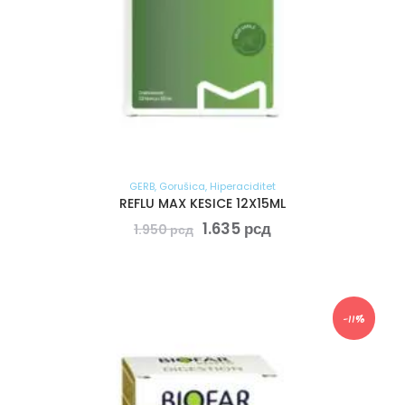
GERB
,
Gorušica
,
Hiperaciditet
REFLU MAX KESICE 12X15ML
1.635
рсд
1.950
рсд
-11%