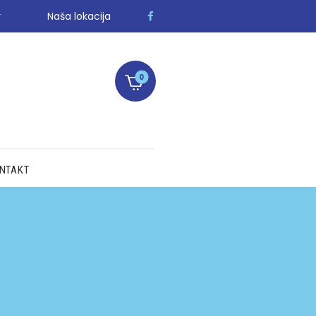
r
Naša lokacija
0
NTAKT