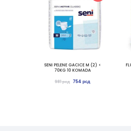
SENI PELENE GACICE M (2) <
FL
70KG 10 KOMADA
754
рсд
981
рсд