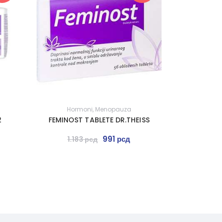
Hormoni
,
Menopauza
2
FEMINOST TABLETE DR.THEISS
991
рсд
1.183
рсд