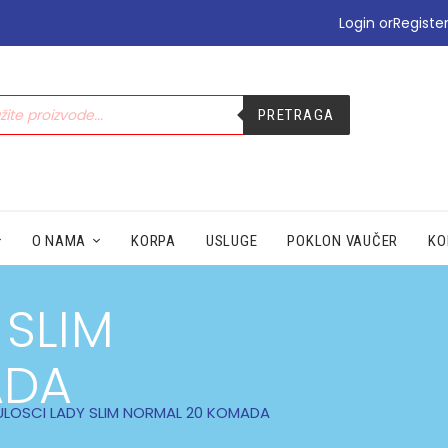
•PODIZANJE E-TERAPIJE
Login or
Registe
•PREHLADA | IMUNITET
•STOMAK | BOL | CIRKULACIJA
•NEGA | LEPOTA
PRETRAGA
•SEZONSKI PROIZVODI
•MAMA|BEBE|POLNO ZDRAV.
•ZDRAVLJE|ŽENA|MUŠKARACA
•SPECIJALNI SUPLEMENTI
•ZAŠTITA
O NAMA
KORPA
USLUGE
POKLON VAUČER
KO
 SLIM
ADA
 ULOSCI LADY SLIM NORMAL 20 KOMADA