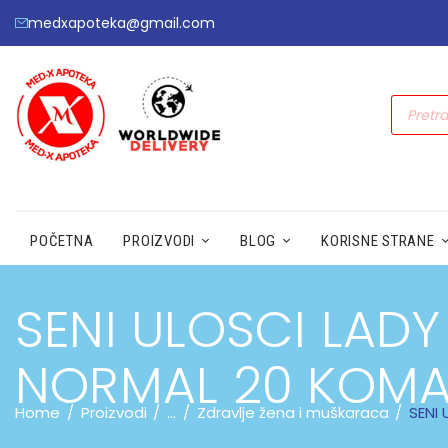
medxapoteka@gmail.com
POČETNA
PROIZVODI
BLOG
KORISNE STRANE
SENI ULOSCI LADY
NORMAL 20 KOM
Home
Proizvodi
...
Zdravlje žena i muškaraca
SENI