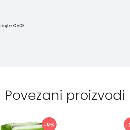
edajte
OVDE
.
Povezani proizvodi
-16%
-