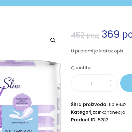
369
р
452
рсд
U pripremi je kratak opis
Quantity:
Šifra proizvoda:
11018642
Kategorija:
Inkontinecija
Product ID:
5282