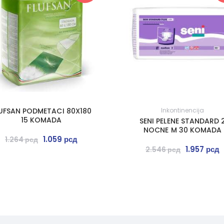
UFSAN PODMETACI 80X180
Inkontinencija
15 KOMADA
SENI PELENE STANDARD 
NOCNE M 30 KOMADA
1.059
рсд
1.264
рсд
1.957
рсд
2.546
рсд