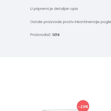
U pripremi je detaljan opis
Ostale proizvode protiv inkontinencije pogl
Proizvođač:
SENI
-23%