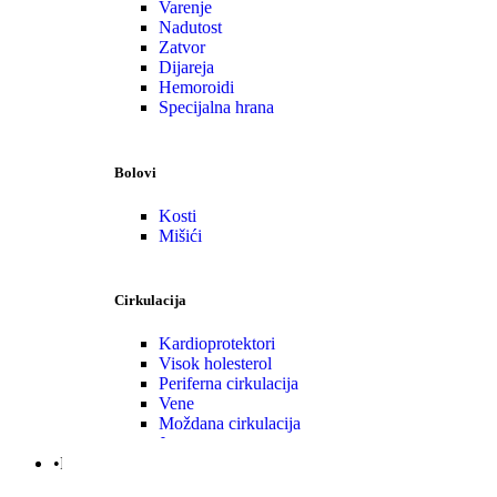
Varenje
Nadutost
Zatvor
Dijareja
Hemoroidi
Specijalna hrana
Bolovi
Kosti
Mišići
Cirkulacija
Kardioprotektori
Visok holesterol
Periferna cirkulacija
Vene
Moždana cirkulacija
Jetra
•Nega | Lepota