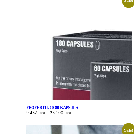
Sale!
PROFERTIL 60-80 KAPSULA
9.432
рсд
–
23.100
рсд
Sale!