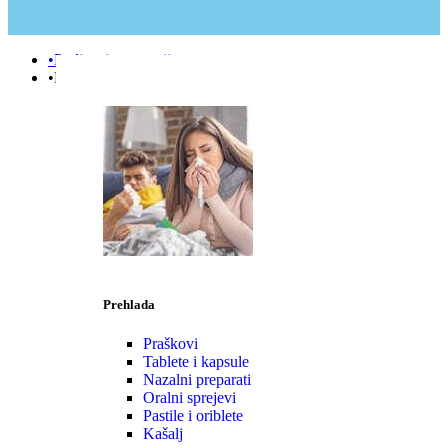
•Podizanje e-terapije
•Prehlada | Imunitet
Prehlada
Praškovi
Tablete i kapsule
Nazalni preparati
Oralni sprejevi
Pastile i oriblete
Kašalj