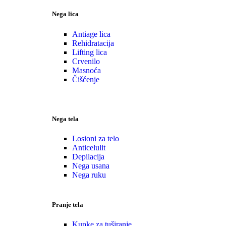
Nega lica
Antiage lica
Rehidratacija
Lifting lica
Crvenilo
Masnoća
Čišćenje
Nega tela
Losioni za telo
Anticelulit
Depilacija
Nega usana
Nega ruku
Pranje tela
Kupke za tuširanje