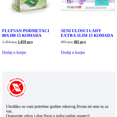
FLUFSAN PODMETACI
SENI ULOSCI LADY
80X180 15 KOMADA
EXTRA SLIM 15 KOMADA
1.264
рсд
1.059
рсд
493
рсд
403
рсд
Dodaj u korpu
Dodaj u korpu
Ukolliko su vam potrebne godine zdravog života mi smo tu za
vas.
Osigurajte zdrav i dug život u našoj online apoteci!