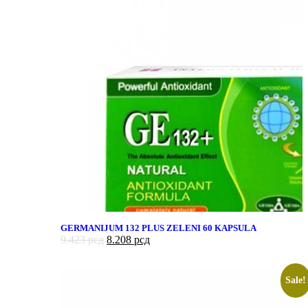
GERMANIJUM 132 PLUS ZELENI 60 KAPSULA
9.423
рсд
8.208
рсд
Sale!