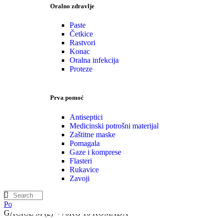
Oralno zdravlje
Paste
Četkice
Rastvori
Konac
Oralna infekcija
Proteze
Prva pomoć
Antiseptici
Medicinski potrošni materijal
Zaštitne maske
Pomagala
Gaze i komprese
Flasteri
Rukavice
Zavoji
Početna
Zdravlje žena i muškaraca
Inkontinecija
SENI PELENE
GACICE M (2) < 70KG 10 KOMADA