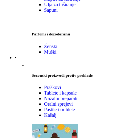
Ulja za tuširanje
Sapuni
Parfemi i dezodoransi
Ženski
Muški
•Sezonski proizvodi
Sezonski proizvodi protiv prehlade
Praškovi
Tablete i kapsule
Nazalni preparati
Oralni sprejevi
Pastile i oriblete
Kašalj