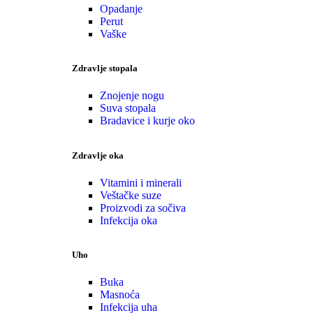
Opadanje
Perut
Vaške
Zdravlje stopala
Znojenje nogu
Suva stopala
Bradavice i kurje oko
Zdravlje oka
Vitamini i minerali
Veštačke suze
Proizvodi za sočiva
Infekcija oka
Uho
Buka
Masnoća
Infekcija uha