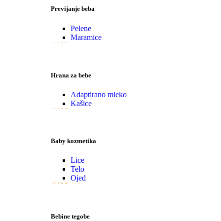
Previjanje beba
Pelene
Maramice
VIŠE
Hrana za bebe
Adaptirano mleko
Kašice
VIŠE
Baby kozmetika
Lice
Telo
Ojed
VIŠE
Bebine tegobe