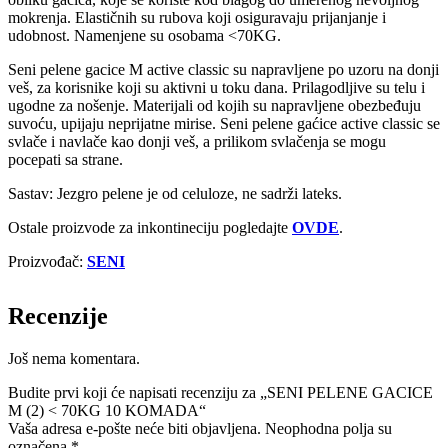
mokrenja. Elastičnih su rubova koji osiguravaju prijanjanje i
udobnost. Namenjene su osobama <70KG.
Seni pelene gacice M active classic su napravljene po uzoru na donji
veš, za korisnike koji su aktivni u toku dana. Prilagodljive su telu i
ugodne za nošenje. Materijali od kojih su napravljene obezbeđuju
suvoću, upijaju neprijatne mirise. Seni pelene gaćice active classic se
svlače i navlače kao donji veš, a prilikom svlačenja se mogu
pocepati sa strane.
Sastav: Jezgro pelene je od celuloze, ne sadrži lateks.
Ostale proizvode za inkontineciju pogledajte
OVDE
.
Proizvođač:
SENI
Recenzije
Još nema komentara.
Budite prvi koji će napisati recenziju za „SENI PELENE GACICE
M (2) < 70KG 10 KOMADA“
Vaša adresa e-pošte neće biti objavljena.
Neophodna polja su
označena
*