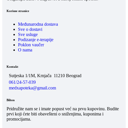
Korisne stranice
Međunarodna dostava
Sve o dostavi
Sve usluge
Podizanje e-terapije
Poklon vaučer
O nama
Kontakt
Sutjeska 1/1M, Krnjača
11210 Beograd
061/24-57-039
medxapoteka@gmail.com
Bilten
Pridružite nam se i imate popust već na prvu kupovinu. Budite
prvi koji ćete biti obavešteni o sniženjima, kuponima i
promocijama.