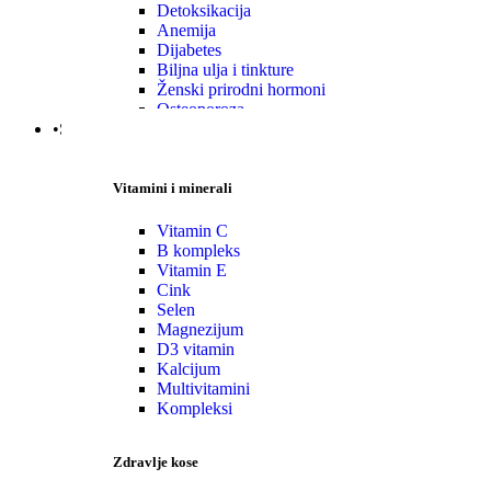
Detoksikacija
Anemija
Dijabetes
Biljna ulja i tinkture
Ženski prirodni hormoni
Osteoporoza
•Specijalni suplementi
Vitamini i minerali
Vitamin C
B kompleks
Vitamin E
Cink
Selen
Magnezijum
D3 vitamin
Kalcijum
Multivitamini
Kompleksi
Zdravlje kose