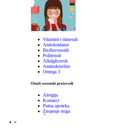
Vitamini i minerali
Antioksidansi
Bioflavonoidi
Polifenoli
Alkilgliceroli
Aminokiseline
Omega 3
Ostali sezonski proizvodi
Alergija
Komarci
Putna apoteka
Znojenje nogu
Čajevi
•Mama|Bebe|Polno zdrav.