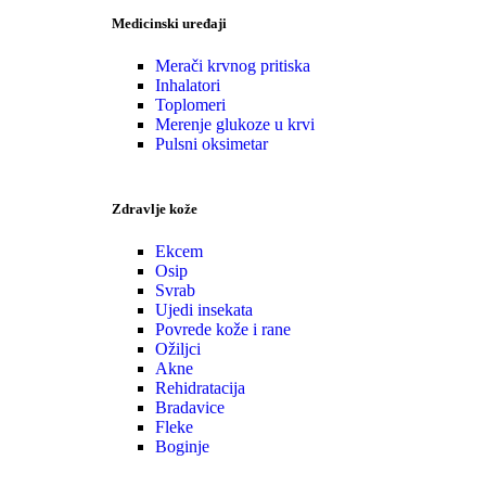
Medicinski uređaji
Merači krvnog pritiska
Inhalatori
Toplomeri
Merenje glukoze u krvi
Pulsni oksimetar
Zdravlje kože
Ekcem
Osip
Svrab
Ujedi insekata
Povrede kože i rane
Ožiljci
Akne
Rehidratacija
Bradavice
Fleke
Boginje