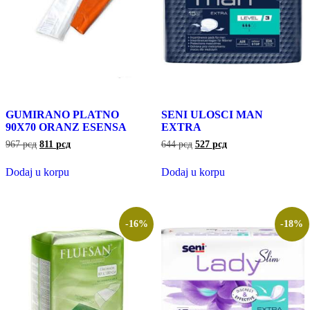
GUMIRANO PLATNO
SENI ULOSCI MAN
90X70 ORANZ ESENSA
EXTRA
967
рсд
811
рсд
644
рсд
527
рсд
Dodaj u korpu
Dodaj u korpu
-16%
-18%