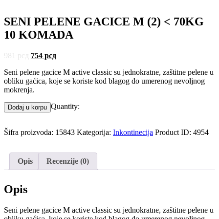
SENI PELENE GACICE M (2) < 70KG
10 KOMADA
981
рсд
754
рсд
Seni pelene gacice M active classic su jednokratne, zaštitne pelene u
obliku gaćica, koje se koriste kod blagog do umerenog nevoljnog
mokrenja.
Quantity:
Dodaj u korpu
Šifra proizvoda:
15843
Kategorija:
Inkontinecija
Product ID:
4954
Opis
Recenzije (0)
Opis
Seni pelene gacice M active classic su jednokratne, zaštitne pelene u
obliku gaćica, koje se koriste kod blagog do umerenog nevoljnog