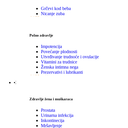
Grčevi kod beba
Nicanje zuba
VIŠE
Polno zdravlje
Impotencija
Povećanje plodnosti
Utvrđivanje trudnoće i ovulacije
Vitamini za trudnice
Ženska intimna nega
Prezervativi i lubrikanti
VIŠE
•Zdravlje|Žena|Muškaraca
Zdravlje žena i muškaraca
Prostata
Urinarna infekcija
Inkontinecija
Mršavljenje