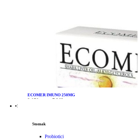
ECOMER IMUNO 250MG
2.059
рсд
–
7.363
рсд
•Stomak | Bol | Cirkulacija
Stomak
Probiotici