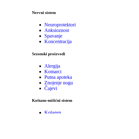
Nervni sistem
Neuroprotektori
Anksioznost
Spavanje
Koncentracija
Sezonski proizvodi
Alergija
Komarci
Putna apoteka
Znojenje nogu
Čajevi
Koštano-mišićni sistem
Kolagen
Glukozamin
Specijalni kompleksi
•Zaštita