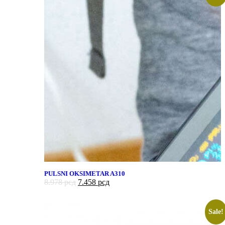
PULSNI OKSIMETAR A310
8.978
рсд
7.458
рсд
Sale!