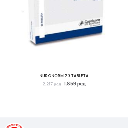
NURONORM 20 TABLETA
1.859
рсд
2.217
рсд