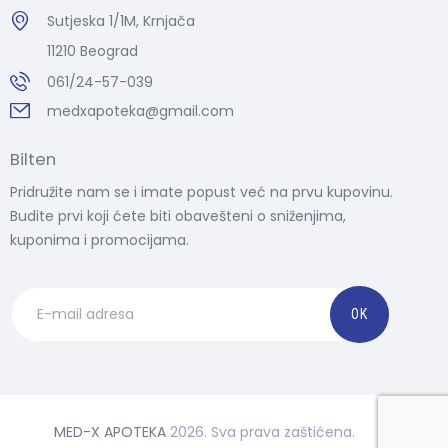
Sutjeska 1/1M, Krnjača
11210 Beograd
061/24-57-039
medxapoteka@gmail.com
Bilten
Pridružite nam se i imate popust već na prvu kupovinu.
Budite prvi koji ćete biti obavešteni o sniženjima,
kuponima i promocijama.
MED-X APOTEKA
2026. Sva prava zaštićena.