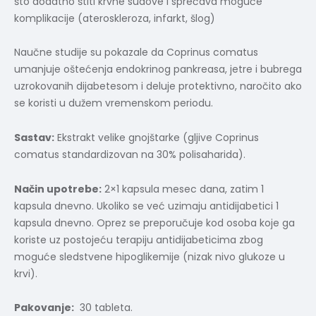
što dodatno štiti krvne sudove i sprečava moguće
komplikacije (ateroskleroza, infarkt, šlog)
Naučne studije su pokazale da Coprinus comatus
umanjuje oštećenja endokrinog pankreasa, jetre i bubrega
uzrokovanih dijabetesom i deluje protektivno, naročito ako
se koristi u dužem vremenskom periodu.
Sastav:
Ekstrakt velike gnojštarke (gljive Coprinus
comatus standardizovan na 30% polisaharida).
Način upotrebe:
2×1 kapsula mesec dana, zatim 1
kapsula dnevno. Ukoliko se već uzimaju antidijabetici 1
kapsula dnevno. Oprez se preporučuje kod osoba koje ga
koriste uz postojeću terapiju antidijabeticima zbog
moguće sledstvene hipoglikemije (nizak nivo glukoze u
krvi).
Pakovanje:
30 tableta.