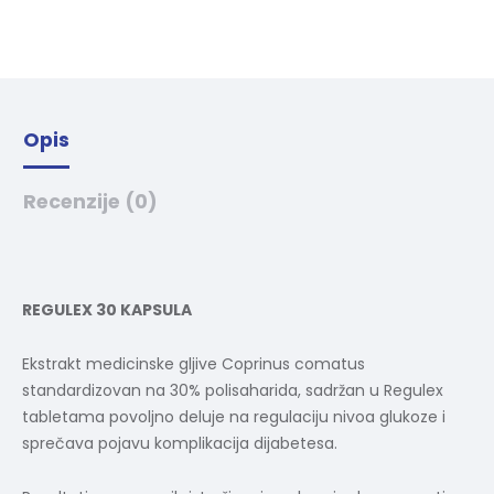
t
i
v
e
:
Opis
Recenzije (0)
REGULEX 30 KAPSULA
Ekstrakt medicinske gljive Coprinus comatus
standardizovan na 30% polisaharida, sadržan u Regulex
tabletama povoljno deluje na regulaciju nivoa glukoze i
sprečava pojavu komplikacija dijabetesa.