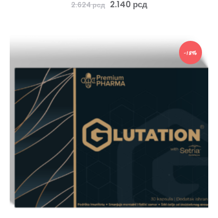
2.140
рсд
2.624
рсд
-18%