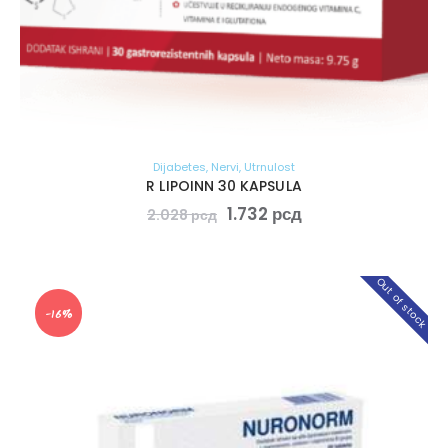
Dijabetes
,
Nervi
,
Utrnulost
R LIPOINN 30 KAPSULA
1.732
рсд
2.028
рсд
Out of stock
-16%