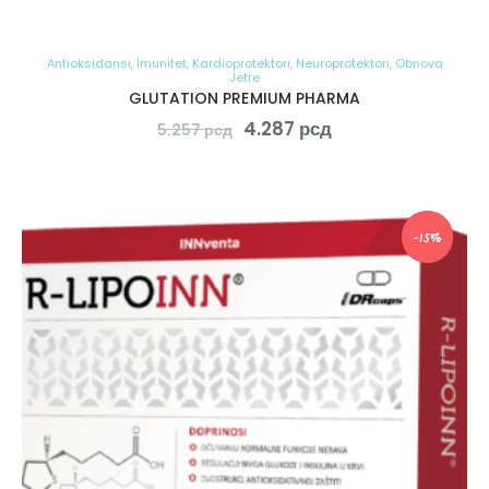
Antioksidansi
,
Imunitet
,
Kardioprotektori
,
Neuroprotektori
,
Obnova
Jetre
GLUTATION PREMIUM PHARMA
4.287
рсд
5.257
рсд
-15%