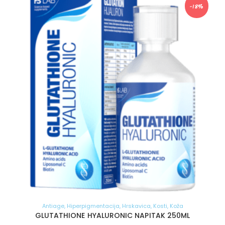
-18%
Antiage
,
Hiperpigmentacija
,
Hrskavica
,
Kosti
,
Koža
GLUTATHIONE HYALURONIC NAPITAK 250ML