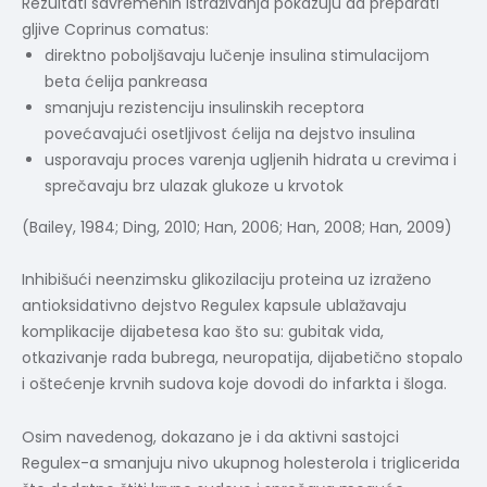
Rezultati savremenih istraživanja pokazuju da preparati
gljive Coprinus comatus:
direktno poboljšavaju lučenje insulina stimulacijom
beta ćelija pankreasa
smanjuju rezistenciju insulinskih receptora
povećavajući osetljivost ćelija na dejstvo insulina
usporavaju proces varenja ugljenih hidrata u crevima i
sprečavaju brz ulazak glukoze u krvotok
(Bailey, 1984; Ding, 2010; Han, 2006; Han, 2008; Han, 2009)
Inhibišući neenzimsku glikozilaciju proteina uz izraženo
antioksidativno dejstvo Regulex kapsule ublažavaju
komplikacije dijabetesa kao što su: gubitak vida,
otkazivanje rada bubrega, neuropatija, dijabetično stopalo
i oštećenje krvnih sudova koje dovodi do infarkta i šloga.
Osim navedenog, dokazano je i da aktivni sastojci
Regulex-a smanjuju nivo ukupnog holesterola i triglicerida