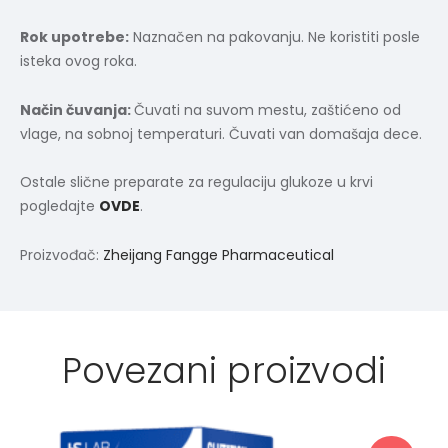
Rok upotrebe:
Naznačen na pakovanju. Ne koristiti posle
isteka ovog roka.
Način čuvanja:
Čuvati na suvom mestu, zaštićeno od
vlage, na sobnoj temperaturi. Čuvati van domašaja dece.
Ostale slične preparate za regulaciju glukoze u krvi
pogledajte
OVDE
.
Proizvođač:
Zheijang Fangge Pharmaceutical
Povezani proizvodi