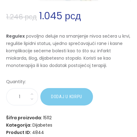
1.045
рсд
1.246
рсд
Regulex
povoljno deluje na smanjenje nivoa sećera u krvi,
reguliše lipidni status, ujedno sprečavajući rane i kasne
komplikacije sećerne bolesti kao to što su: infarkt
miokarda, šlog, dijabetesno stopalo. Koristi se kao
monoterapija ili kao dodatak postojećoj terapiji.
Quantity:
A
DODAJ U KORPU
l
t
e
Šifra proizvoda:
15112
r
Kategorija:
Dijabetes
n
Product ID:
4844
a