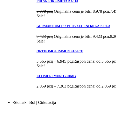
PULSNI OKSIMETAR A310
8.978
рсд
Originalna cena je bila: 8.978 рсд.
7.
Sale!
GERMANIJUM 132 PLUS ZELENI 60 KAPSULA
9.423
рсд
Originalna cena je bila: 9.423 рсд.
8.
Sale!
ORTHOMOL IMMUN KESICE
3.565
рсд
–
6.945
рсд
Raspon cena: od 3.565 рс
Sale!
ECOMER IMUNO 250MG
2.059
рсд
–
7.363
рсд
Raspon cena: od 2.059 рс
•Stomak | Bol | Cirkulacija