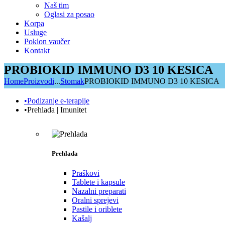
Naš tim
Oglasi za posao
Korpa
Usluge
Poklon vaučer
Kontakt
PROBIOKID IMMUNO D3 10 KESICA
Home
Proizvodi
...
Stomak
PROBIOKID IMMUNO D3 10 KESICA
•Podizanje e-terapije
•Prehlada | Imunitet
Prehlada
Praškovi
Tablete i kapsule
Nazalni preparati
Oralni sprejevi
Pastile i oriblete
Kašalj