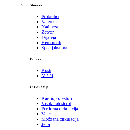
Stomak
Probiotici
Varenje
Nadutost
Zatvor
Dijareja
Hemoroidi
Specijalna hrana
Bolovi
Kosti
Mišići
Cirkulacija
Kardioprotektori
Visok holesterol
Periferna cirkulacija
Vene
Moždana cirkulacija
Jetra