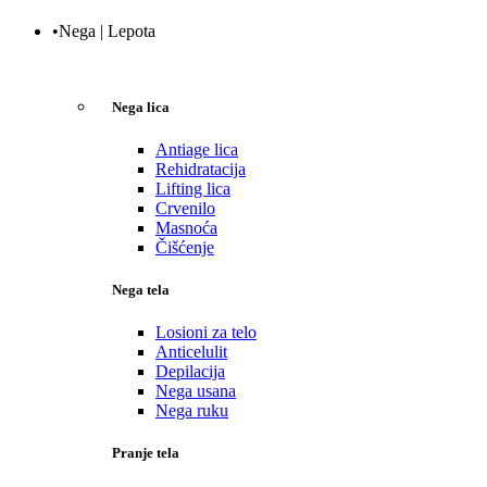
•Nega | Lepota
Nega lica
Antiage lica
Rehidratacija
Lifting lica
Crvenilo
Masnoća
Čišćenje
Nega tela
Losioni za telo
Anticelulit
Depilacija
Nega usana
Nega ruku
Pranje tela