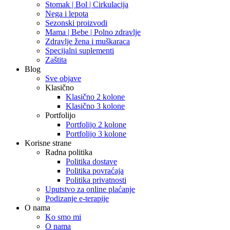
Stomak | Bol | Cirkulacija
Nega i lepota
Sezonski proizvodi
Mama | Bebe | Polno zdravlje
Zdravlje žena i muškaraca
Specijalni suplementi
Zaštita
Blog
Sve objave
Klasično
Klasično 2 kolone
Klasično 3 kolone
Portfolijo
Portfolijo 2 kolone
Portfolijo 3 kolone
Korisne strane
Radna politika
Politika dostave
Politika povraćaja
Politika privatnosti
Uputstvo za online plaćanje
Podizanje e-terapije
O nama
Ko smo mi
O nama