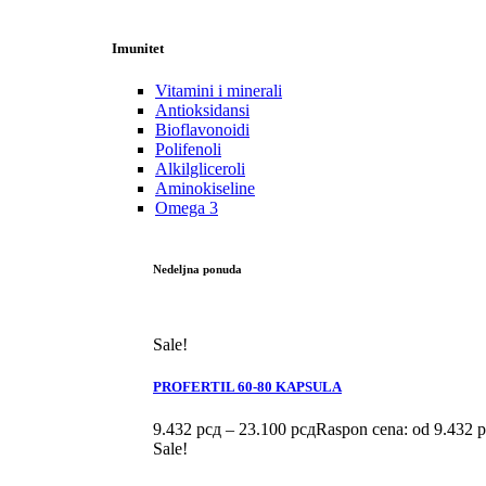
Imunitet
Vitamini i minerali
Antioksidansi
Bioflavonoidi
Polifenoli
Alkilgliceroli
Aminokiseline
Omega 3
Nedeljna ponuda
Sale!
PROFERTIL 60-80 KAPSULA
9.432
рсд
–
23.100
рсд
Raspon cena: od 9.432 
Sale!