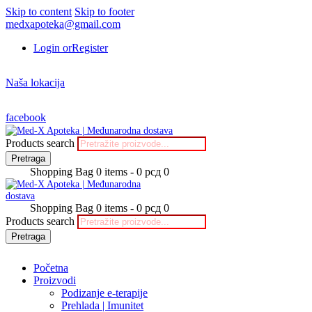
Skip to content
Skip to footer
medxapoteka@gmail.com
Login or
Register
Naša lokacija
facebook
Products search
Pretraga
Shopping Bag
0 items
-
0 рсд
0
Shopping Bag
0 items
-
0 рсд
0
Products search
Pretraga
Početna
Proizvodi
Podizanje e-terapije
Prehlada | Imunitet