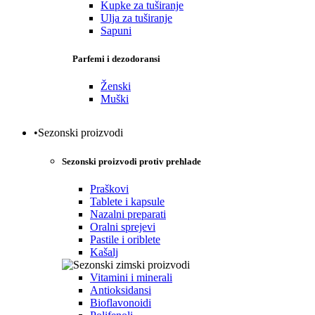
Kupke za tuširanje
Ulja za tuširanje
Sapuni
Parfemi i dezodoransi
Ženski
Muški
•Sezonski proizvodi
Sezonski proizvodi protiv prehlade
Praškovi
Tablete i kapsule
Nazalni preparati
Oralni sprejevi
Pastile i oriblete
Kašalj
Vitamini i minerali
Antioksidansi
Bioflavonoidi