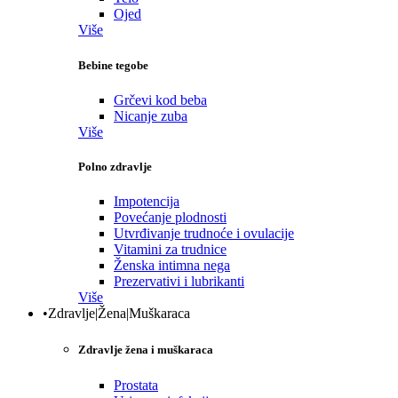
Ojed
Više
Bebine tegobe
Grčevi kod beba
Nicanje zuba
Više
Polno zdravlje
Impotencija
Povećanje plodnosti
Utvrđivanje trudnoće i ovulacije
Vitamini za trudnice
Ženska intimna nega
Prezervativi i lubrikanti
Više
•Zdravlje|Žena|Muškaraca
Zdravlje žena i muškaraca
Prostata