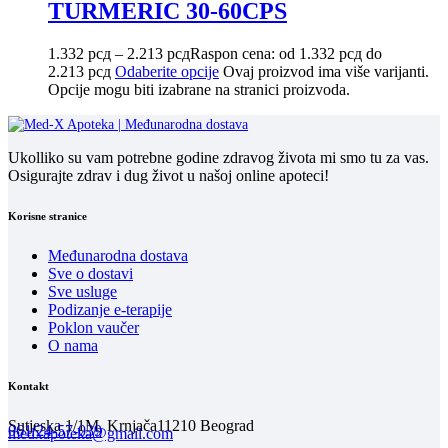
TURMERIC 30-60CPS
1.332
рсд
–
2.213
рсд
Raspon cena: od 1.332 рсд do
2.213 рсд
Odaberite opcije
Ovaj proizvod ima više varijanti.
Opcije mogu biti izabrane na stranici proizvoda.
Ukolliko su vam potrebne godine zdravog života mi smo tu za vas.
Osigurajte zdrav i dug život u našoj online apoteci!
Korisne stranice
Međunarodna dostava
Sve o dostavi
Sve usluge
Podizanje e-terapije
Poklon vaučer
O nama
Kontakt
Sutjeska 1/1M, Krnjača
11210 Beograd
061/24-57-039
medxapoteka@gmail.com