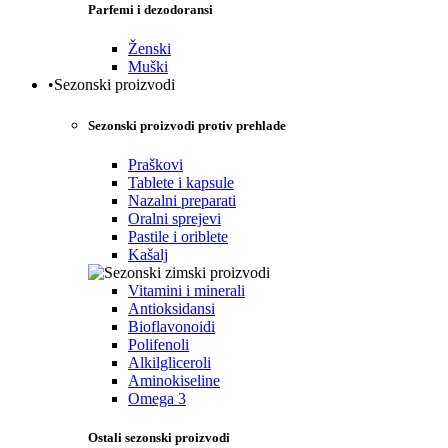
Parfemi i dezodoransi
Ženski
Muški
•Sezonski proizvodi
Sezonski proizvodi protiv prehlade
Praškovi
Tablete i kapsule
Nazalni preparati
Oralni sprejevi
Pastile i oriblete
Kašalj
Vitamini i minerali
Antioksidansi
Bioflavonoidi
Polifenoli
Alkilgliceroli
Aminokiseline
Omega 3
Ostali sezonski proizvodi