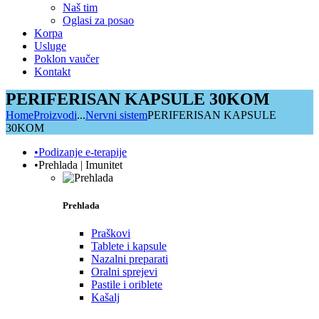
Naš tim
Oglasi za posao
Korpa
Usluge
Poklon vaučer
Kontakt
PERIFERISAN KAPSULE 30KOM
Home
Proizvodi
...
Nervni sistem
PERIFERISAN KAPSULE
30KOM
•Podizanje e-terapije
•Prehlada | Imunitet
Prehlada
Praškovi
Tablete i kapsule
Nazalni preparati
Oralni sprejevi
Pastile i oriblete
Kašalj