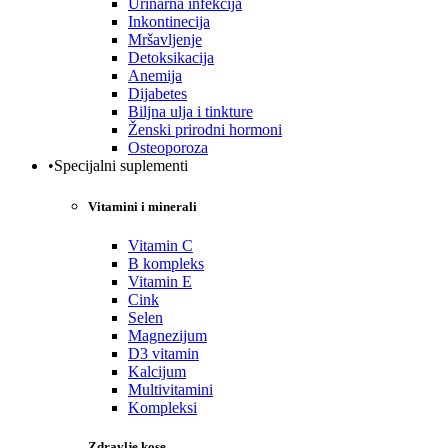
Urinarna infekcija
Inkontinecija
Mršavljenje
Detoksikacija
Anemija
Dijabetes
Biljna ulja i tinkture
Ženski prirodni hormoni
Osteoporoza
•Specijalni suplementi
Vitamini i minerali
Vitamin C
B kompleks
Vitamin E
Cink
Selen
Magnezijum
D3 vitamin
Kalcijum
Multivitamini
Kompleksi
Zdravlje kose