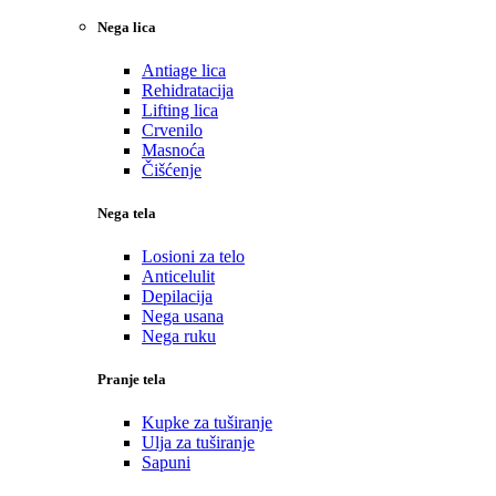
Nega lica
Antiage lica
Rehidratacija
Lifting lica
Crvenilo
Masnoća
Čišćenje
Nega tela
Losioni za telo
Anticelulit
Depilacija
Nega usana
Nega ruku
Pranje tela
Kupke za tuširanje
Ulja za tuširanje
Sapuni