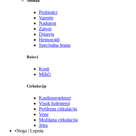
Stomak
Probiotici
Varenje
Nadutost
Zatvor
Dijareja
Hemoroidi
Specijalna hrana
Bolovi
Kosti
Mišići
Cirkulacija
Kardioprotektori
Visok holesterol
Periferna cirkulacija
Vene
Moždana cirkulacija
Jetra
•Nega | Lepota