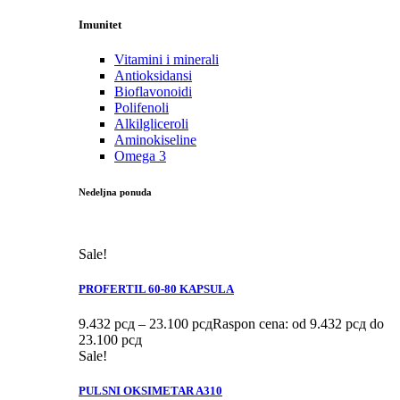
Imunitet
Vitamini i minerali
Antioksidansi
Bioflavonoidi
Polifenoli
Alkilgliceroli
Aminokiseline
Omega 3
Nedeljna ponuda
Sale!
PROFERTIL 60-80 KAPSULA
9.432
рсд
–
23.100
рсд
Raspon cena: od 9.432 рсд do
23.100 рсд
Sale!
PULSNI OKSIMETAR A310