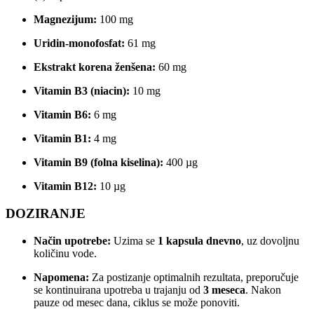
Magnezijum:
100 mg
Uridin-monofosfat:
61 mg
Ekstrakt korena ženšena:
60 mg
Vitamin B3 (niacin):
10 mg
Vitamin B6:
6 mg
Vitamin B1:
4 mg
Vitamin B9 (folna kiselina):
400 µg
Vitamin B12:
10 µg
DOZIRANJE
Način upotrebe:
Uzima se
1 kapsula dnevno
, uz dovoljnu
količinu vode.
Napomena:
Za postizanje optimalnih rezultata, preporučuje
se kontinuirana upotreba u trajanju od
3 meseca
. Nakon
pauze od mesec dana, ciklus se može ponoviti.