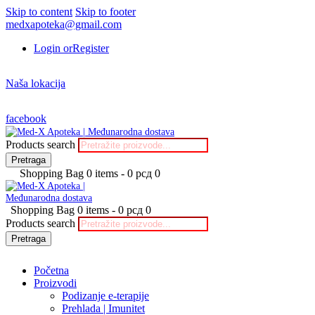
Skip to content
Skip to footer
medxapoteka@gmail.com
Login or
Register
Naša lokacija
facebook
Products search
Pretraga
Shopping Bag
0 items
-
0 рсд
0
Shopping Bag
0 items
-
0 рсд
0
Products search
Pretraga
Početna
Proizvodi
Podizanje e-terapije
Prehlada | Imunitet