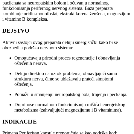
pacijenata sa neuropatskim bolom i očuvanju normalnog
funkcionisanja perifernog nervnog sistema. Baza preparata
kombinuje uridin-monofosfat, ekstrakt korena ženšena, magnezijum
i vitamine B kompleksa.
DEJSTVO
Aktivni sastojci ovog preparata deluju sinergistički kako bi se
obezbedila podrška nervnom sistemu:
Omogućavaju prirodni proces regeneracije i obnavljanja
oštećenih nerava.
Deluju direktno na uzrok problema, obnavljajući samu
strukturu nerva, čime se ublažavaju prateći simptomi
oštećenja.
Pomažu u smanjenju neuropatskog bola, trnjenja i peckanja.
Doprinose normalnom funkcionisanju mišića i energetskog
metabolizma (zahvaljujući magnezijumu i B vitaminima).
INDIKACIJE
Primena Periferisan kapsule preporučuje se kao podrška kod: