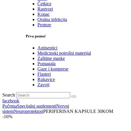
Četkice
Rastvori
Konac
Oralna infekcija
Proteze
Prva pomoć
Antiseptici
Medicinski potrošni materijal
Zaštitne maske
Pomagala
Gaze i komprese
Flasteri
Rukavice
Zavoji
Search
facebook
Početna
Specijalni suplementi
Nervni
sistem
Neuroprotektori
PERIFERISAN KAPSULE 30KOM
-16%