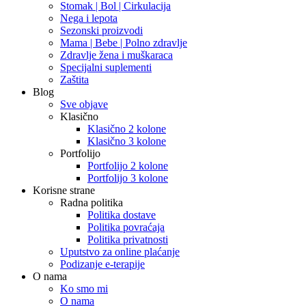
Stomak | Bol | Cirkulacija
Nega i lepota
Sezonski proizvodi
Mama | Bebe | Polno zdravlje
Zdravlje žena i muškaraca
Specijalni suplementi
Zaštita
Blog
Sve objave
Klasično
Klasično 2 kolone
Klasično 3 kolone
Portfolijo
Portfolijo 2 kolone
Portfolijo 3 kolone
Korisne strane
Radna politika
Politika dostave
Politika povraćaja
Politika privatnosti
Uputstvo za online plaćanje
Podizanje e-terapije
O nama
Ko smo mi
O nama