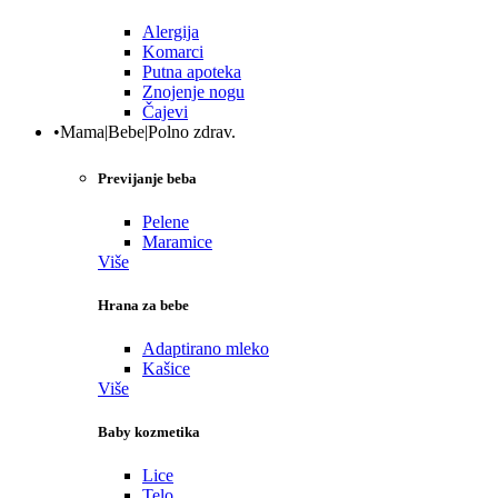
Alergija
Komarci
Putna apoteka
Znojenje nogu
Čajevi
•Mama|Bebe|Polno zdrav.
Previjanje beba
Pelene
Maramice
Više
Hrana za bebe
Adaptirano mleko
Kašice
Više
Baby kozmetika
Lice
Telo