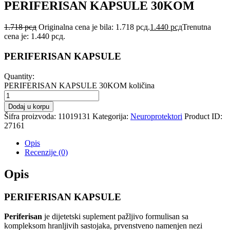
PERIFERISAN KAPSULE 30KOM
1.718
рсд
Originalna cena je bila: 1.718 рсд.
1.440
рсд
Trenutna
cena je: 1.440 рсд.
PERIFERISAN KAPSULE
Quantity:
PERIFERISAN KAPSULE 30KOM količina
Dodaj u korpu
Šifra proizvoda:
11019131
Kategorija:
Neuroprotektori
Product ID:
27161
Opis
Recenzije (0)
Opis
PERIFERISAN KAPSULE
Periferisan
je dijetetski suplement pažljivo formulisan sa
kompleksom hranljivih sastojaka, prvenstveno namenjen nezi