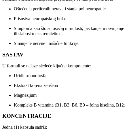
Oštećenja perifernih nerava i stanja polineuropatije.
Prisustva neuropatskog bola.
Simptoma kao što su osećaj utrnulosti, peckanje, mravinjanje
ili slabost u ekstremitetima.
Smanjene nervne i mišićne funkcije.
SASTAV
U formuli se nalaze sledeće ključne komponente:
Uridin-monofosfat
Ekstrakt korena ženšena
Magnezijum
Kompleks B vitamina (B1, B3, B6, B9 – folna kiselina, B12)
KONCENTRACIJE
Jedna (1) kapsula sadrži: