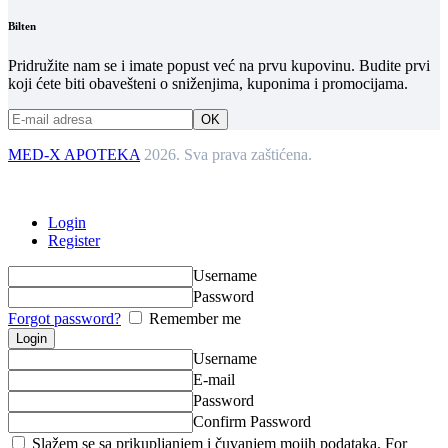
Bilten
Pridružite nam se i imate popust već na prvu kupovinu. Budite prvi
koji ćete biti obavešteni o sniženjima, kuponima i promocijama.
MED-X APOTEKA
2026. Sva prava zaštićena.
Login
Register
Username
Password
Forgot password?
Remember me
Username
E-mail
Password
Confirm Password
Slažem se sa prikupljanjem i čuvanjem mojih podataka. For