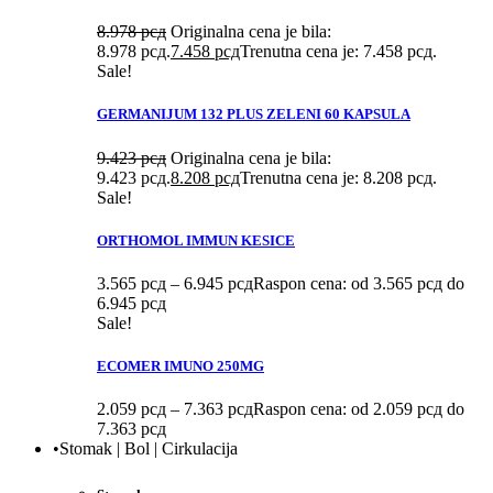
8.978
рсд
Originalna cena je bila:
8.978 рсд.
7.458
рсд
Trenutna cena je: 7.458 рсд.
Sale!
GERMANIJUM 132 PLUS ZELENI 60 KAPSULA
9.423
рсд
Originalna cena je bila:
9.423 рсд.
8.208
рсд
Trenutna cena je: 8.208 рсд.
Sale!
ORTHOMOL IMMUN KESICE
3.565
рсд
–
6.945
рсд
Raspon cena: od 3.565 рсд do
6.945 рсд
Sale!
ECOMER IMUNO 250MG
2.059
рсд
–
7.363
рсд
Raspon cena: od 2.059 рсд do
7.363 рсд
•Stomak | Bol | Cirkulacija