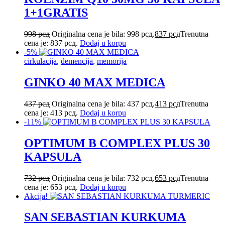
1+1GRATIS
998
рсд
Originalna cena je bila: 998 рсд.
837
рсд
Trenutna
cena je: 837 рсд.
Dodaj u korpu
-5%
cirkulacija
,
demencija
,
memorija
GINKO 40 MAX MEDICA
437
рсд
Originalna cena je bila: 437 рсд.
413
рсд
Trenutna
cena je: 413 рсд.
Dodaj u korpu
-11%
OPTIMUM B COMPLEX PLUS 30
KAPSULA
732
рсд
Originalna cena je bila: 732 рсд.
653
рсд
Trenutna
cena je: 653 рсд.
Dodaj u korpu
Akcija!
SAN SEBASTIAN KURKUMA