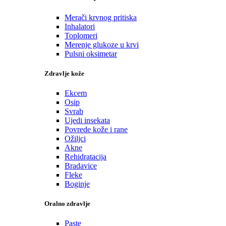
Merači krvnog pritiska
Inhalatori
Toplomeri
Merenje glukoze u krvi
Pulsni oksimetar
Zdravlje kože
Ekcem
Osip
Svrab
Ujedi insekata
Povrede kože i rane
Ožiljci
Akne
Rehidratacija
Bradavice
Fleke
Boginje
Oralno zdravlje
Paste