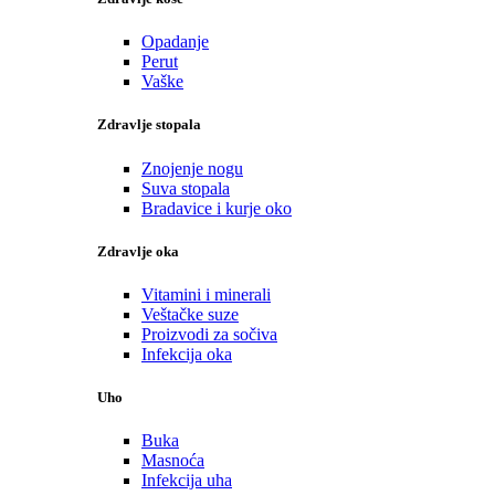
Opadanje
Perut
Vaške
Zdravlje stopala
Znojenje nogu
Suva stopala
Bradavice i kurje oko
Zdravlje oka
Vitamini i minerali
Veštačke suze
Proizvodi za sočiva
Infekcija oka
Uho
Buka
Masnoća
Infekcija uha