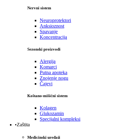
Nervni sistem
Neuroprotektori
Anksioznost
Spavanje
Koncentracija
Sezonski proizvodi
Alergija
Komarci
Putna apoteka
Znojenje nogu
Čajevi
Koštano-mišićni sistem
Kolagen
Glukozamin
Specijalni kompleksi
•Zaštita
Medicinski uređaji