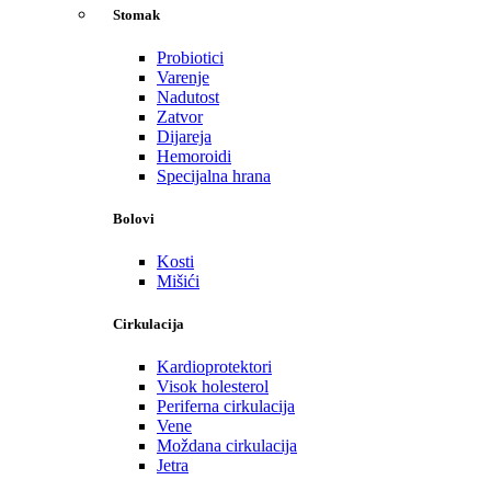
Stomak
Probiotici
Varenje
Nadutost
Zatvor
Dijareja
Hemoroidi
Specijalna hrana
Bolovi
Kosti
Mišići
Cirkulacija
Kardioprotektori
Visok holesterol
Periferna cirkulacija
Vene
Moždana cirkulacija
Jetra