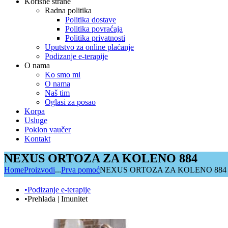
Korisne strane
Radna politika
Politika dostave
Politika povraćaja
Politika privatnosti
Uputstvo za online plaćanje
Podizanje e-terapije
O nama
Ko smo mi
O nama
Naš tim
Oglasi za posao
Korpa
Usluge
Poklon vaučer
Kontakt
NEXUS ORTOZA ZA KOLENO 884
Home
Proizvodi
...
Prva pomoć
NEXUS ORTOZA ZA KOLENO 884
•Podizanje e-terapije
•Prehlada | Imunitet