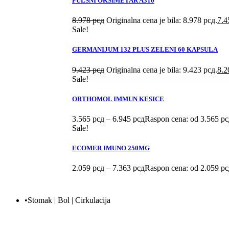
PULSNI OKSIMETAR A310
8.978
рсд
Originalna cena je bila: 8.978 рсд.
7.
Sale!
GERMANIJUM 132 PLUS ZELENI 60 KAPSULA
9.423
рсд
Originalna cena je bila: 9.423 рсд.
8.
Sale!
ORTHOMOL IMMUN KESICE
3.565
рсд
–
6.945
рсд
Raspon cena: od 3.565 рс
Sale!
ECOMER IMUNO 250MG
2.059
рсд
–
7.363
рсд
Raspon cena: od 2.059 рс
•Stomak | Bol | Cirkulacija