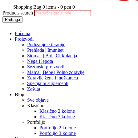
Shopping Bag
0 items
-
0 рсд
0
Products search
Pretraga
Početna
Proizvodi
Podizanje e-terapije
Prehlada | Imunitet
Stomak | Bol | Cirkulacija
Nega i lepota
Sezonski proizvodi
Mama | Bebe | Polno zdravlje
Zdravlje žena i muškaraca
Specijalni suplementi
Zaštita
Blog
Sve objave
Klasično
Klasično 2 kolone
Klasično 3 kolone
Portfolijo
Portfolijo 2 kolone
Portfolijo 3 kolone