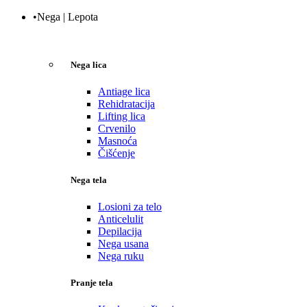
•Nega | Lepota
Nega lica
Antiage lica
Rehidratacija
Lifting lica
Crvenilo
Masnoća
Čišćenje
Nega tela
Losioni za telo
Anticelulit
Depilacija
Nega usana
Nega ruku
Pranje tela