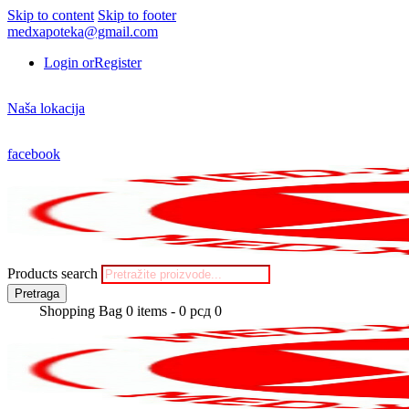
Skip to content
Skip to footer
medxapoteka@gmail.com
Login or
Register
Naša lokacija
facebook
Products search
Pretraga
Shopping Bag
0 items
-
0 рсд
0