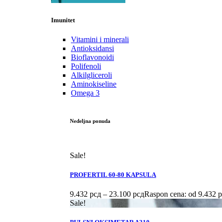
Imunitet
Vitamini i minerali
Antioksidansi
Bioflavonoidi
Polifenoli
Alkilgliceroli
Aminokiseline
Omega 3
Nedeljna ponuda
Sale!
PROFERTIL 60-80 KAPSULA
9.432
рсд
–
23.100
рсд
Raspon cena: od 9.432 
Sale!