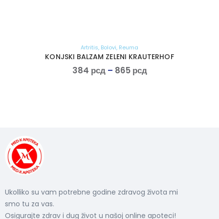
Artritis
,
Bolovi
,
Reuma
KONJSKI BALZAM ZELENI KRAUTERHOF
384
рсд
–
865
рсд
Ukolliko su vam potrebne godine zdravog života mi
smo tu za vas.
Osigurajte zdrav i dug život u našoj online apoteci!