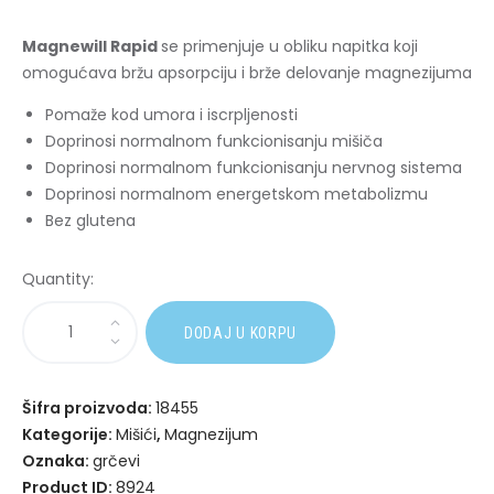
Magnewill Rapid
se primenjuje u obliku napitka koji
omogućava bržu apsorpciju i brže delovanje magnezijuma
Pomaže kod umora i iscrpljenosti
Doprinosi normalnom funkcionisanju mišiča
Doprinosi normalnom funkcionisanju nervnog sistema
Doprinosi normalnom energetskom metabolizmu
Bez glutena
Quantity:
A
DODAJ U KORPU
l
t
e
Šifra proizvoda:
18455
r
Kategorije:
Mišići
,
Magnezijum
n
Oznaka:
grčevi
a
Product ID:
8924