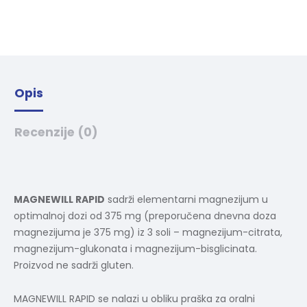
t
i
v
e
:
Opis
Recenzije (0)
MAGNEWILL RAPID
sadrži elementarni magnezijum u
optimalnoj dozi od 375 mg (preporučena dnevna doza
magnezijuma je 375 mg) iz 3 soli – magnezijum-citrata,
magnezijum-glukonata i magnezijum-bisglicinata.
Proizvod ne sadrži gluten.
MAGNEWILL RAPID se nalazi u obliku praška za oralni