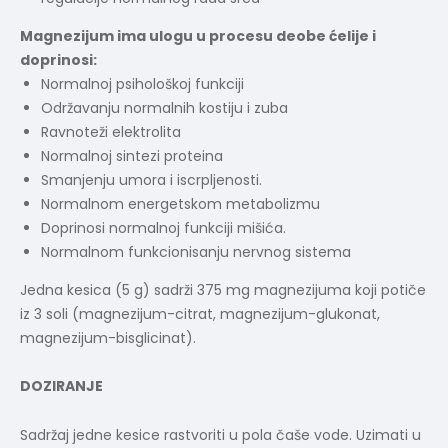
Magnezijum ima ulogu u procesu deobe ćelije i
doprinosi:
Normalnoj psihološkoj funkciji
Održavanju normalnih kostiju i zuba
Ravnoteži elektrolita
Normalnoj sintezi proteina
Smanjenju umora i iscrpljenosti.
Normalnom energetskom metabolizmu
Doprinosi normalnoj funkciji mišića.
Normalnom funkcionisanju nervnog sistema
Jedna kesica (5 g) sadrži 375 mg magnezijuma koji potiče
iz 3 soli (magnezijum-citrat, magnezijum-glukonat,
magnezijum-bisglicinat).
DOZIRANJE
Sadržaj jedne kesice rastvoriti u pola čaše vode. Uzimati u