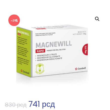
-11%
741
рсд
830
рсд