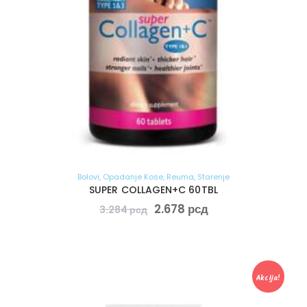
Bolovi
,
Opadanje Kose
,
Reuma
,
Starenje
SUPER COLLAGEN+C 60TBL
2.678
рсд
3.284
рсд
Akcija!