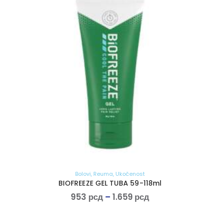
Bolovi
,
Reuma
,
Ukočenost
BIOFREEZE GEL TUBA 59-118ml
953
рсд
–
1.659
рсд