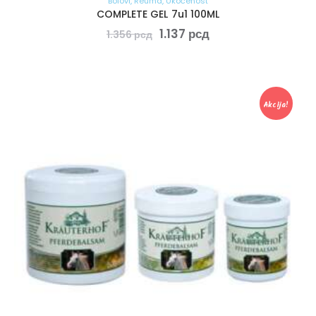
Bolovi
,
Reuma
,
Ukočenost
COMPLETE GEL 7u1 100ML
1.137
рсд
1.356
рсд
Akcija!