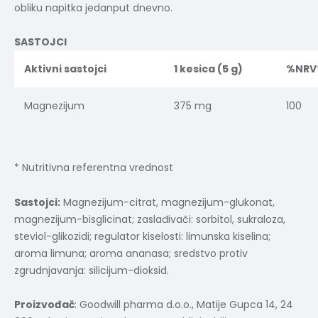
obliku napitka jedanput dnevno.
SASTOJCI
Aktivni sastojci
1 kesica (5 g)
%NRV
Magnezijum
375 mg
100
* Nutritivna referentna vrednost
Sastojci:
Magnezijum-citrat, magnezijum-glukonat,
magnezijum-bisglicinat; zaslađivači: sorbitol, sukraloza,
steviol-glikozidi; regulator kiselosti: limunska kiselina;
aroma limuna; aroma ananasa; sredstvo protiv
zgrudnjavanja: silicijum-dioksid.
Proizvođač
: Goodwill pharma d.o.o., Matije Gupca 14, 24