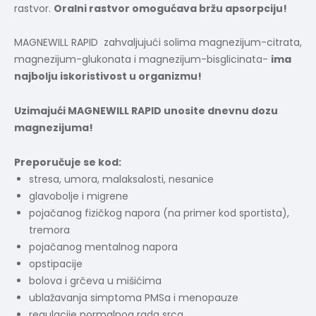
rastvor.
Oralni rastvor omogućava bržu apsorpciju!
MAGNEWILL RAPID zahvaljujući solima magnezijum-citrata,
magnezijum-glukonata i magnezijum-bisglicinata-
ima
najbolju iskoristivost u organizmu!
Uzimajući MAGNEWILL RAPID unosite dnevnu dozu
magnezijuma!
Preporučuje se kod:
stresa, umora, malaksalosti, nesanice
glavobolje i migrene
pojačanog fizičkog napora (na primer kod sportista),
tremora
pojačanog mentalnog napora
opstipacije
bolova i grčeva u mišićima
ublažavanja simptoma PMSa i menopauze
regulacije normalnog rada srca