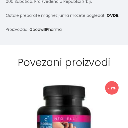
000 Subotica. Proizvedeno u Republici Srbiji.
Ostale preparate magnezijuma možete pogledati
OVDE
.
Proizvođač:
GoodwillPharma
Povezani proizvodi
-18%