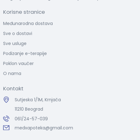
Korisne stranice
Međunarodna dostava
Sve o dostavi
Sve usluge
Podizanje e-terapije
Poklon vaučer
O nama
Kontakt
Sutjeska 1/1M, Krnjača
11210 Beograd
061/24-57-039
medxapoteka@gmail.com